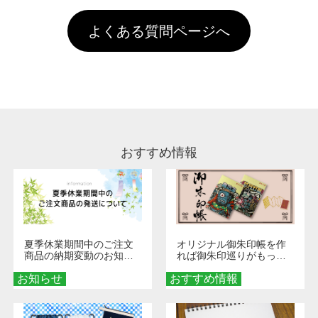
す。「まとめて割」「ポイント」「ランク割
害な性質で、水洗いで落とすことが可能です。
頂いても、ログインがされていなければ、ラン
引」などによるお値引きで4,000円未満になる
お手数ですが、お客様ご自身にて着用前に落と
クにカウントがされません。
よくある質問ページへ
場合は送料がかかりますので、ご注意くださ
していただけますようお願いいたします。※1
い。
通常注文・直送機能でのご注文に関わらず、前
処理剤が残った状態でお届けとなる場合がござ
います。※2 濃色は淡色に比べ処理剤が目立ち
やすく、1回の水洗いでは落ちない場合があり
ます、徐々に軽減されますのでどうかご安心く
ださい。
おすすめ情報
夏季休業期間中のご注文
オリジナル御朱印帳を作
商品の納期変動のお知ら
れば御朱印巡りがもっと
せ
楽しくなる！1冊からオー
お知らせ
おすすめ情報
ダーメイドする魅力と選
び方