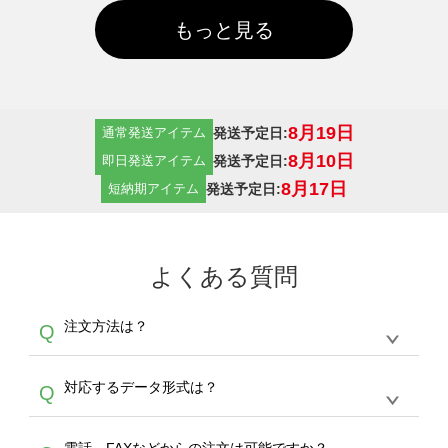
もっと見る
8月19日
発送予定日:
通常発送アイテム
8月10日
発送予定日:
即日発送アイテム
8月17日
発送予定日:
短納期アイテム
よくある質問
注文方法は？
Q
オンデマンドサービスでは、サイトからの受注
A
対応するデータ形式は？
Q
生産にて承っております。デザインツールから
デザインの作成から決済まで完了できます。
デザインツールで対応している画像アップロー
30枚以上やシルク印刷など、大口注文の場合
A