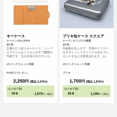
キーケース
ブリキ缶ケース スクエア
ケース / GALLERIA
ケース / オリジナル雑貨
全1色
全1色
定番の三つ折りキーケース。シンプ
印刷面が広いので、写真やイラスト
ルでスリムなフォルム片手で開閉が
をデザインしてオリジナル缶をプレ
可能です。父の日母の日のプレゼン
ゼントすると大変喜ばれます。お菓
トにもぴったりです。
子やちょっとしたギフトを入れるの
にぴったりです。 ノベルティ・記念
UVインクジェット印刷
UVインクジェット印刷
品・オリジナルグッズなどに最適な
商品です。
PU(ポリウレタン）
ブリキ
2,250
1,700
円
円
(税込 2,475
)
(税込 1,870
)
円
円
\
まとめて割
/
\
まとめて割
/
30％
30％
1,575
1,190
円（税込）
円（税込）