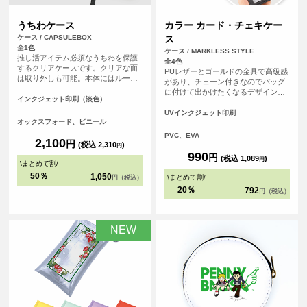
うちわケース
カラー カード・チェキケー
ケース / CAPSULEBOX
ス
全1色
ケース / MARKLESS STYLE
推し活アイテム必須なうちわを保護
全4色
するクリアケースです。クリアな面
PUレザーとゴールドの金具で高級感
は取り外しも可能。本体にはループ
があり、チェーン付きなのでバッグ
が付いているので使わない時には飾
に付けて出かけたくなるデザインで
っておくこともできちゃいます。う
インクジェット印刷（淡色）
す。 カラーは5種類。好きなカラー
ちわもケースも推しのデザイン一色
で推し活を楽しもう。表面はクリア
UVインクジェット印刷
に！
オックスフォード、ビニール
素材でカードやチェキなどを入れ
て、裏面にオリジナルデザインをプ
PVC、EVA
2,100
円
リントいただけます。
(税込 2,310
)
円
990
円
(税込 1,089
)
円
\
まとめて割
/
50％
1,050
\
まとめて割
/
円（税込）
20％
792
円（税込）
NEW