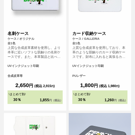
名刺ケース
カード収納ケース
ケース / オリジナル
ケース / GALLERIA
全1色
全1色
上質な合成皮革素材を使用し、より
上質な合成皮革を使用しており、本
本革に近いソフトな肌触りの名刺ケ
革のような肌触りのカード収納ケー
ースです。また、本革製品と比べ、
スです。財布に入れると嵩張るカー
汚れが染み込みにくく美しい状態を
ド類をまとめて収納できます。
保てます。また、名刺ポケットは最
UVインクジェット印刷
UVインクジェット印刷
大で約1cmのマチがあり、たっぷり
名刺が入ります。
合成皮革等
PUレザー
2,650
1,800
円
円
(税込 2,915
)
(税込 1,980
)
円
円
\
まとめて割
/
\
まとめて割
/
30％
30％
1,855
1,260
円（税込）
円（税込）