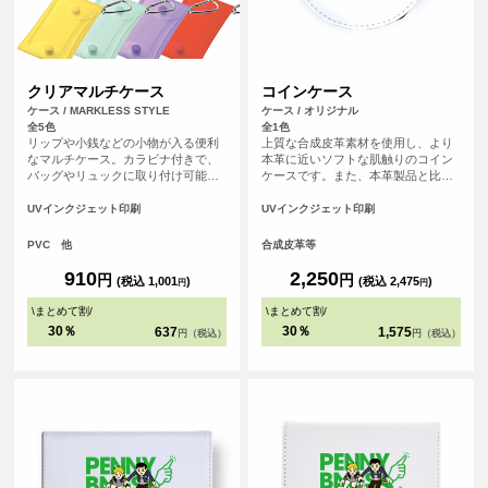
クリアマルチケース
コインケース
ケース / MARKLESS STYLE
ケース / オリジナル
全5色
全1色
リップや小銭などの小物が入る便利
上質な合成皮革素材を使用し、より
なマルチケース。カラビナ付きで、
本革に近いソフトな肌触りのコイン
バッグやリュックに取り付け可能。
ケースです。また、本革製品と比
トレカやアクリルスタンドが入るサ
べ、汚れが染み込みにくく美しい状
イズ感で、推し活グッズの持ち歩き
態を保てます。ファスナーが半分以
UVインクジェット印刷
UVインクジェット印刷
にピッタリです。 <br> ・トレカ収納
上開くので小銭の出し入れがし易い
目安サイズ：約W63×H88（mm）程
のもポイント！ちょっとした小物入
PVC 他
合成皮革等
度収納可<br> ・アクスタ収納目安サ
れとしてもご使用いただけます。
イズ：約W65×H100～105（mm）程
910
2,250
円
円
(税込 1,001
)
(税込 2,475
)
円
円
度収納可<br> ※あくまで収納目安に
なります。
\
まとめて割
/
\
まとめて割
/
30％
30％
637
1,575
円（税込）
円（税込）