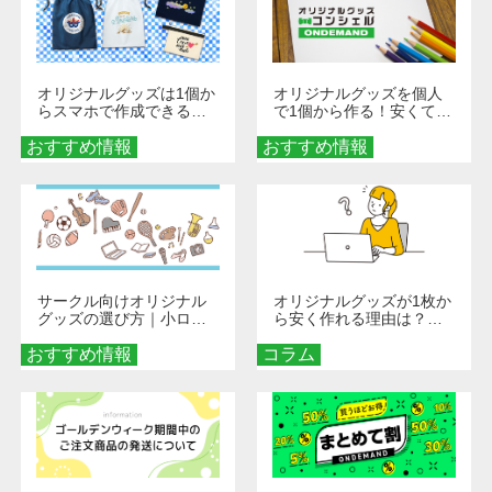
オリジナルグッズは1個か
オリジナルグッズを個人
らスマホで作成できる！
で1個から作る！安くて簡
旅行や遠征がもっと楽し
単なオンデマンド制作の
おすすめ情報
くなる巾着＆ポーチ活用
おすすめ情報
秘訣
術
サークル向けオリジナル
オリジナルグッズが1枚か
グッズの選び方｜小ロッ
ら安く作れる理由は？オ
ト・低予算で団結力を高
ンデマンド印刷の仕組み
おすすめ情報
める秘訣
コラム
とメリットを解説