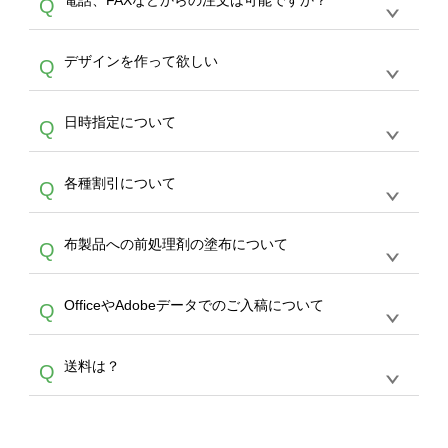
電話、FAXなどからの注文は可能ですか？
Q
ドできるデータ形式は、JPG / PNG / AI / PSD /
は、サポートが担当する
エコバッグコンシェル
PDF 形式になります。データの最大サイズ
や
タンブラーコンシェル
をご利用ください。製
オンデマンドサービスでは、サイトからのご注
は、20MBです。デジカメやスマホで撮影した
作する数量が多ければ多いほど、オンデマンド
A
デザインを作って欲しい
Q
文のみ受け付けております。30個以上のご製
写真などもアップロード可能です。使用できな
サービスよりも低価格で製作することが可能で
作をお考えの方は、サポートが担当する
エコバ
い画像はエラーになります。（※ Illustratorか
す。
うまくデザインができない。印刷するデザイン
ッグコンシェル
や
タンブラーコンシェル
サービ
らの直接入稿には対応していません。AIで保存
A
日時指定について
Q
を作って欲しい。などの場合は、製作数量が
スをご利用頂ければ、電話やFAX、メールなど
し、デザインツールからアップロードして下さ
30個以上であれば、サポート担当が、デザイ
でご注文が可能です。
い）
恐れ入りますが、日時指定は承っておりませ
ン作成のお手伝いをすることが可能です。
エコ
A
各種割引について
Q
ん。発送後18時以降に配送業者・伝票番号を
バッグコンシェル
や
タンブラーコンシェル
サー
メールでお知らせいたしますので、直接配送業
ビスをご利用ください。(※ 30個以下の場合
【まとめて割】5枚以上でご注文枚数に応じて
者にご連絡いただき調整をお願い致します。
は、デザインツールをご利用ください)
A
布製品への前処理剤の塗布について
Q
カート内で自動的に割引(最大50%)が適用され
ます。 【付与ポイント】購入金額の1％が1ポ
【濃色インクジェット印刷による仕上がりの注
イントとして付与され、次回ご注文時に1ポイ
A
OfficeやAdobeデータでのご入稿について
Q
意点（前処理剤）】カラー生地（Tシャツのホ
ント＝1円としてお使いいただけます。ポイン
ワイト、トートバッグのナチュラル、ホワイト
トは発送完了の翌日に付与され、次回ご注文時
各種形式のデータを直接ご入稿することは出来
以外）のプリントは、濃色インクジェット印刷
からご利用頂けます。ポイントの有効期限は一
A
送料は？
Q
ません。いずれのデータも該当デザインのみ画
といって、プリントを定着させるための処理剤
年間です。【会員ランク】過去10カ月のご注
像(JPEG,PNG,GIF,PDF)に変換、またはAdobe
を塗布しており、短納期・低価格で商品をお届
文回数により会員ランク割引(最大5%)が適用
全国一律290円(税抜)です。また4,000円(税抜)
データ(AI,PSD)で保存して頂き、デザインツー
けするため、処理剤は塗布されたままの状態で
されます。※ログインしてからご注文頂いたも
A
以上のご注文で送料無料とさせて頂いておりま
ル上にアップロードをお願い致します。
出荷を行っております。処理剤自体は人体に無
のに限ります。(同じメールアドレスでご注文