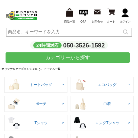
商品一覧
Q&A
お問合せ
カート
ログイン
050-3526-1592
24時間対応
カテゴリーから探す
アイテム一覧
オリジナルグッズコンシェル
トートバッグ
エコバッグ
ポーチ
巾着
Tシャツ
ロングTシャツ