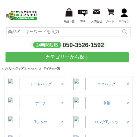
商品一覧
Q&A
お問合せ
カート
ログイン
050-3526-1592
24時間対応
カテゴリーから探す
アイテム一覧
オリジナルグッズコンシェル
トートバッグ
エコバッグ
ポーチ
巾着
Tシャツ
ロングTシャツ