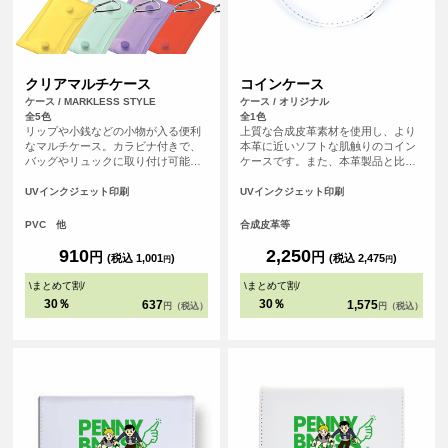
クリアマルチケース
コインケース
ケース / MARKLESS STYLE
ケース / オリジナル
全5色
全1色
リップや小銭などの小物が入る便利
上質な合成皮革素材を使用し、より
なマルチケース。カラビナ付きで、
本革に近いソフトな肌触りのコイン
バッグやリュックに取り付け可能。
ケースです。また、本革製品と比
トレカやアクリルスタンドが入るサ
べ、汚れが染み込みにくく美しい状
イズ感で、推し活グッズの持ち歩き
態を保てます。ファスナーが半分以
UVインクジェット印刷
UVインクジェット印刷
にピッタリです。 <br> ・トレカ収納
上開くので小銭の出し入れがし易い
目安サイズ：約W63×H88（mm）程
のもポイント！ちょっとした小物入
PVC 他
合成皮革等
度収納可<br> ・アクスタ収納目安サ
れとしてもご使用いただけます。
イズ：約W65×H100～105（mm）程
910
2,250
円
円
(税込 1,001
)
(税込 2,475
)
円
円
度収納可<br> ※あくまで収納目安に
なります。
\
まとめて割
/
\
まとめて割
/
30％
30％
637
1,575
円（税込）
円（税込）