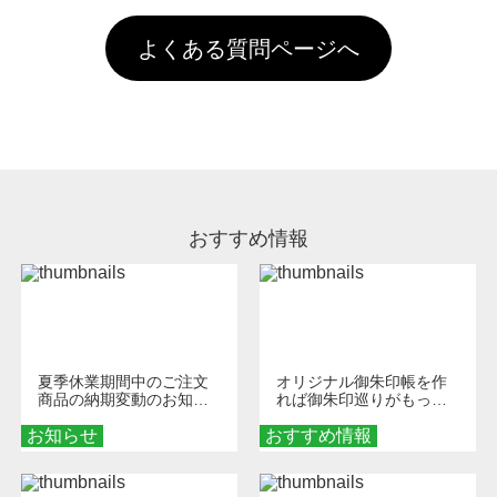
す。「まとめて割」「ポイント」「ランク割
害な性質で、水洗いで落とすことが可能です。
頂いても、ログインがされていなければ、ラン
引」などによるお値引きで4,000円未満になる
お手数ですが、お客様ご自身にて着用前に落と
クにカウントがされません。
よくある質問ページへ
場合は送料がかかりますので、ご注意くださ
していただけますようお願いいたします。※1
い。
通常注文・直送機能でのご注文に関わらず、前
処理剤が残った状態でお届けとなる場合がござ
います。※2 濃色は淡色に比べ処理剤が目立ち
やすく、1回の水洗いでは落ちない場合があり
ます、徐々に軽減されますのでどうかご安心く
ださい。
おすすめ情報
夏季休業期間中のご注文
オリジナル御朱印帳を作
商品の納期変動のお知ら
れば御朱印巡りがもっと
せ
楽しくなる！1冊からオー
お知らせ
おすすめ情報
ダーメイドする魅力と選
び方