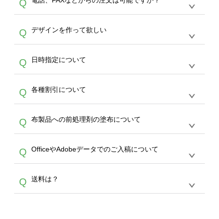
電話、FAXなどからの注文は可能ですか？
Q
ドできるデータ形式は、JPG / PNG / AI / PSD /
は、サポートが担当する
エコバッグコンシェル
PDF 形式になります。データの最大サイズ
や
タンブラーコンシェル
をご利用ください。製
オンデマンドサービスでは、サイトからのご注
は、20MBです。デジカメやスマホで撮影した
作する数量が多ければ多いほど、オンデマンド
A
デザインを作って欲しい
Q
文のみ受け付けております。30個以上のご製
写真などもアップロード可能です。使用できな
サービスよりも低価格で製作することが可能で
作をお考えの方は、サポートが担当する
エコバ
い画像はエラーになります。（※ Illustratorか
す。
うまくデザインができない。印刷するデザイン
ッグコンシェル
や
タンブラーコンシェル
サービ
らの直接入稿には対応していません。AIで保存
A
日時指定について
Q
を作って欲しい。などの場合は、製作数量が
スをご利用頂ければ、電話やFAX、メールなど
し、デザインツールからアップロードして下さ
30個以上であれば、サポート担当が、デザイ
でご注文が可能です。
い）
恐れ入りますが、日時指定は承っておりませ
ン作成のお手伝いをすることが可能です。
エコ
A
各種割引について
Q
ん。発送後18時以降に配送業者・伝票番号を
バッグコンシェル
や
タンブラーコンシェル
サー
メールでお知らせいたしますので、直接配送業
ビスをご利用ください。(※ 30個以下の場合
【まとめて割】5枚以上でご注文枚数に応じて
者にご連絡いただき調整をお願い致します。
は、デザインツールをご利用ください)
A
布製品への前処理剤の塗布について
Q
カート内で自動的に割引(最大50%)が適用され
ます。 【付与ポイント】購入金額の1％が1ポ
【濃色インクジェット印刷による仕上がりの注
イントとして付与され、次回ご注文時に1ポイ
A
OfficeやAdobeデータでのご入稿について
Q
意点（前処理剤）】カラー生地（Tシャツのホ
ント＝1円としてお使いいただけます。ポイン
ワイト、トートバッグのナチュラル、ホワイト
トは発送完了の翌日に付与され、次回ご注文時
各種形式のデータを直接ご入稿することは出来
以外）のプリントは、濃色インクジェット印刷
からご利用頂けます。ポイントの有効期限は一
A
送料は？
Q
ません。いずれのデータも該当デザインのみ画
といって、プリントを定着させるための処理剤
年間です。【会員ランク】過去10カ月のご注
像(JPEG,PNG,GIF,PDF)に変換、またはAdobe
を塗布しており、短納期・低価格で商品をお届
文回数により会員ランク割引(最大5%)が適用
全国一律290円(税抜)です。また4,000円(税抜)
データ(AI,PSD)で保存して頂き、デザインツー
けするため、処理剤は塗布されたままの状態で
されます。※ログインしてからご注文頂いたも
A
以上のご注文で送料無料とさせて頂いておりま
ル上にアップロードをお願い致します。
出荷を行っております。処理剤自体は人体に無
のに限ります。(同じメールアドレスでご注文