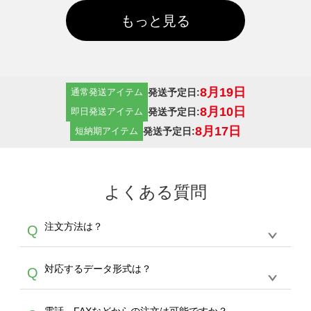
もっと見る
8月19日
発送予定日:
通常発送アイテム
8月10日
発送予定日:
即日発送アイテム
8月17日
発送予定日:
短納期アイテム
よくある質問
注文方法は？
Q
オンデマンドサービスでは、サイトからの受注
A
対応するデータ形式は？
Q
生産にて承っております。デザインツールから
デザインの作成から決済まで完了できます。
デザインツールで対応している画像アップロー
30枚以上やシルク印刷など、大口注文の場合
A