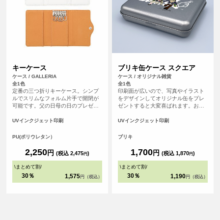
キーケース
ブリキ缶ケース スクエア
ケース / GALLERIA
ケース / オリジナル雑貨
全1色
全1色
定番の三つ折りキーケース。シンプ
印刷面が広いので、写真やイラスト
ルでスリムなフォルム片手で開閉が
をデザインしてオリジナル缶をプレ
可能です。父の日母の日のプレゼン
ゼントすると大変喜ばれます。お菓
トにもぴったりです。
子やちょっとしたギフトを入れるの
にぴったりです。 ノベルティ・記念
UVインクジェット印刷
UVインクジェット印刷
品・オリジナルグッズなどに最適な
商品です。
PU(ポリウレタン）
ブリキ
2,250
1,700
円
円
(税込 2,475
)
(税込 1,870
)
円
円
\
まとめて割
/
\
まとめて割
/
30％
30％
1,575
1,190
円（税込）
円（税込）