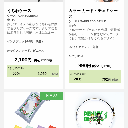
うちわケース
カラー カード・チェキケー
ケース / CAPSULEBOX
ス
全1色
ケース / MARKLESS STYLE
推し活アイテム必須なうちわを保護
全4色
するクリアケースです。クリアな面
PUレザーとゴールドの金具で高級感
は取り外しも可能。本体にはループ
があり、チェーン付きなのでバッグ
が付いているので使わない時には飾
に付けて出かけたくなるデザインで
っておくこともできちゃいます。う
インクジェット印刷（淡色）
す。 カラーは5種類。好きなカラー
ちわもケースも推しのデザイン一色
で推し活を楽しもう。表面はクリア
UVインクジェット印刷
に！
オックスフォード、ビニール
素材でカードやチェキなどを入れ
て、裏面にオリジナルデザインをプ
PVC、EVA
2,100
円
リントいただけます。
(税込 2,310
)
円
990
円
(税込 1,089
)
円
\
まとめて割
/
50％
1,050
\
まとめて割
/
円（税込）
20％
792
円（税込）
NEW