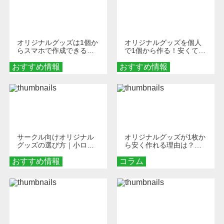
オリジナルグッズは1個か
オリジナルグッズを個人
らスマホで作成できる！
で1個から作る！安くて簡
旅行や遠征がもっと楽し
単なオンデマンド制作の
おすすめ情報
くなる巾着＆ポーチ活用
おすすめ情報
秘訣
術
サークル向けオリジナル
オリジナルグッズが1枚か
グッズの選び方｜小ロッ
ら安く作れる理由は？オ
ト・低予算で団結力を高
ンデマンド印刷の仕組み
おすすめ情報
める秘訣
コラム
とメリットを解説