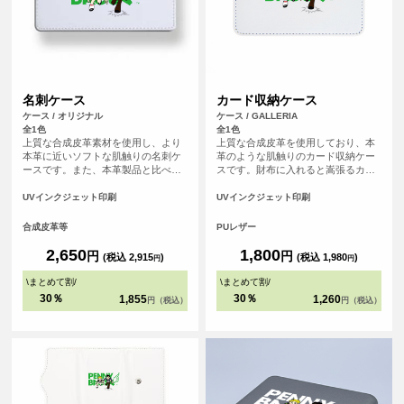
名刺ケース
カード収納ケース
ケース / オリジナル
ケース / GALLERIA
全1色
全1色
上質な合成皮革素材を使用し、より
上質な合成皮革を使用しており、本
本革に近いソフトな肌触りの名刺ケ
革のような肌触りのカード収納ケー
ースです。また、本革製品と比べ、
スです。財布に入れると嵩張るカー
汚れが染み込みにくく美しい状態を
ド類をまとめて収納できます。
保てます。また、名刺ポケットは最
UVインクジェット印刷
UVインクジェット印刷
大で約1cmのマチがあり、たっぷり
名刺が入ります。
合成皮革等
PUレザー
2,650
1,800
円
円
(税込 2,915
)
(税込 1,980
)
円
円
\
まとめて割
/
\
まとめて割
/
30％
30％
1,855
1,260
円（税込）
円（税込）