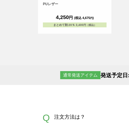
PUレザー
4,250
円
(税込 4,675
)
円
まとめて割
:
20％
3,400
円（税込）
発送予定日
通常発送アイテム
Q
注文方法は？