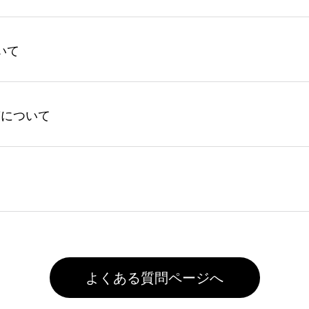
文枚数に応じてカート内で自動的に割引(最大50%)が適用され
いて
回ご注文時に1ポイント＝1円としてお使いいただけます。ポイ
ントの有効期限は一年間です。【会員ランク】過去10カ月のご
してからご注文頂いたものに限ります。(同じメールアドレスで
よる仕上がりの注意点（前処理剤）】カラー生地（Tシャツのホ
入稿について
れません。
色インクジェット印刷といって、プリントを定着させるための
は塗布されたままの状態で出荷を行っております。処理剤自体
客様ご自身にて着用前に落としていただけますようお願いいた
ることは出来ません。いずれのデータも該当デザインのみ画像(JPE
た状態でお届けとなる場合がございます。※2 濃色は淡色に
)で保存して頂き、デザインツール上にアップロードをお願い致します
徐々に軽減されますのでどうかご安心ください。
また4,000円(税抜)以上のご注文で送料無料とさせて頂いてお
,000円未満になる場合は送料がかかりますので、ご注意くださ
よくある質問ページへ