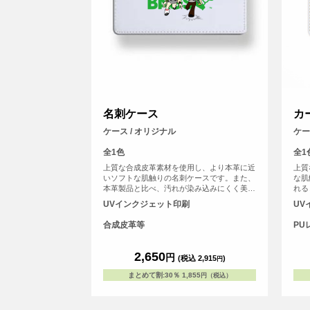
名刺ケース
カ
ケース / オリジナル
ケース
全1色
全1
上質な合成皮革素材を使用し、より本革に近
上質
いソフトな肌触りの名刺ケースです。また、
な肌
本革製品と比べ、汚れが染み込みにくく美し
れる
い状態を保てます。また、名刺ポケットは最
す。
UVインクジェット印刷
UV
大で約1cmのマチがあり、たっぷり名刺が入
ります。
合成皮革等
PU
2,650
円
(税込 2,915
)
円
まとめて割
:
30％
1,855
円（税込）