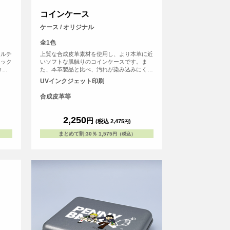
コインケース
ケース / オリジナル
全1色
マルチ
上質な合成皮革素材を使用し、より本革に近
ュック
いソフトな肌触りのコインケースです。ま
タン
た、本革製品と比べ、汚れが染み込みにくく
持ち歩
美しい状態を保てます。ファスナーが半分以
UVインクジェット印刷
目安
上開くので小銭の出し入れがし易いのもポイ
br>
ント！ちょっとした小物入れとしてもご使用
合成皮革等
00～
いただけます。
で収納
2,250
円
(税込 2,475
)
円
まとめて割
:
30％
1,575
円（税込）