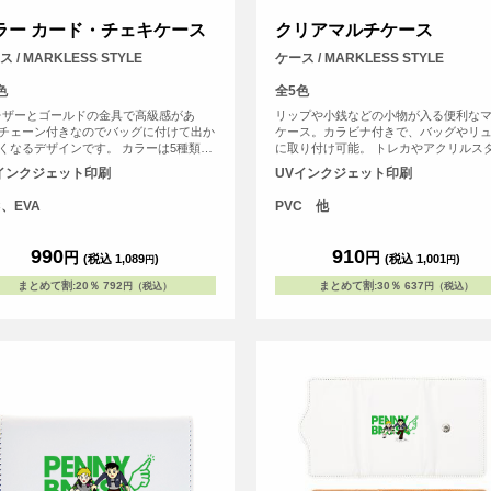
ラー カード・チェキケース
クリアマルチケース
 / MARKLESS STYLE
ケース / MARKLESS STYLE
色
全5色
レザーとゴールドの金具で高級感があ
リップや小銭などの小物が入る便利な
チェーン付きなのでバッグに付けて出か
ケース。カラビナ付きで、バッグやリ
くなるデザインです。 カラーは5種類。
に取り付け可能。 トレカやアクリルス
なカラーで推し活を楽しもう。表面はク
ドが入るサイズ感で、推し活グッズの
インクジェット印刷
UVインクジェット印刷
素材でカードやチェキなどを入れて、裏
きにピッタリです。 <br> ・トレカ収納
オリジナルデザインをプリントいただけ
サイズ：約W63×H88（mm）程度収納可<
C、EVA
PVC 他
。
・アクスタ収納目安サイズ：約W65×H1
105（mm）程度収納可<br> ※あくま
目安になります。
990
910
円
円
(税込 1,089
)
(税込 1,001
)
円
円
まとめて割
:
20％
792
まとめて割
:
30％
637
円（税込）
円（税込）