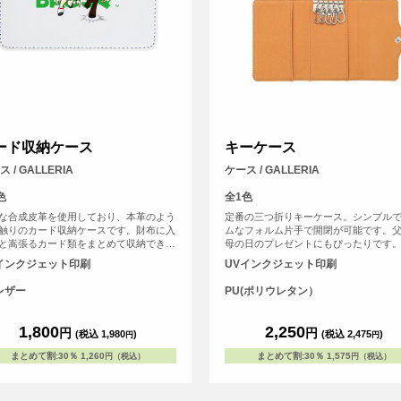
ード収納ケース
キーケース
 / GALLERIA
ケース / GALLERIA
色
全1色
な合成皮革を使用しており、本革のよう
定番の三つ折りキーケース。シンプル
触りのカード収納ケースです。財布に入
ムなフォルム片手で開閉が可能です。
と嵩張るカード類をまとめて収納できま
母の日のプレゼントにもぴったりです
インクジェット印刷
UVインクジェット印刷
レザー
PU(ポリウレタン）
1,800
2,250
円
円
(税込 1,980
)
(税込 2,475
)
円
円
まとめて割
:
30％
1,260
まとめて割
:
30％
1,575
円（税込）
円（税込）