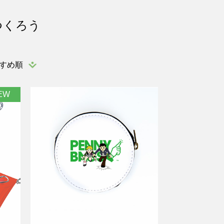
つくろう
すめ順
EW