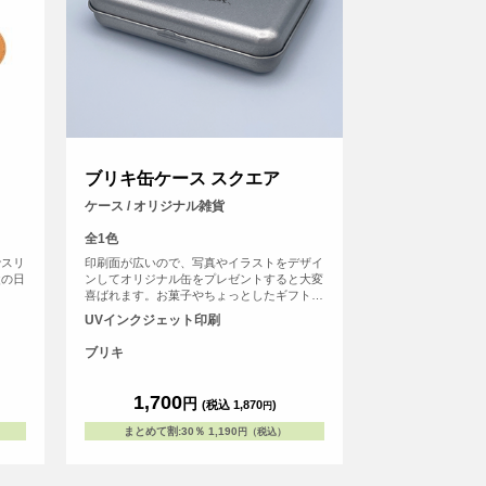
ブリキ缶ケース スクエア
ケース / オリジナル雑貨
全1色
でスリ
印刷面が広いので、写真やイラストをデザイ
父の日
ンしてオリジナル缶をプレゼントすると大変
。
喜ばれます。お菓子やちょっとしたギフトを
入れるのにぴったりです。 ノベルティ・記
UVインクジェット印刷
念品・オリジナルグッズなどに最適な商品で
す。
ブリキ
1,700
円
(税込 1,870
)
円
まとめて割
:
30％
1,190
円（税込）