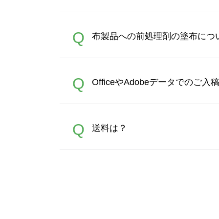
【まとめて割】5枚以上でご注
A
Q
布製品への前処理剤の塗布につ
ポイントとして付与され、次
文時からご利用頂けます。ポイ
が適用されます。※ログイン
【濃色インクジェット印刷に
A
Q
OfficeやAdobeデータでのご
れば、ランクにカウントがさ
イト以外）のプリントは、濃
品をお届けするため、処理剤
が可能です。お手数ですが、お
各種形式のデータを直接ご入稿す
A
Q
送料は？
文に関わらず、前処理剤が残っ
Adobeデータ(AI,PSD
は落ちない場合があります、
全国一律290円(税抜)です。
A
割引」などによるお値引きで4