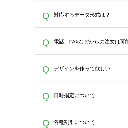
オンデマンドサービスでは、
A
Q
対応するデータ形式は？
す。 30枚以上やシルク印刷
さい。製作する数量が多けれ
デザインツールで対応している画像ア
A
Q
電話、FAXなどからの注文は可
ズは、20MBです。デジカメ
Illustratorからの直
オンデマンドサービスでは、
A
Q
デザインを作って欲しい
バッグコンシェル
や
タンブラ
うまくデザインができない。
A
Q
日時指定について
ン作成のお手伝いをすること
合は、デザインツールをご利用
恐れ入りますが、日時指定は
A
Q
各種割引について
者にご連絡いただき調整をお