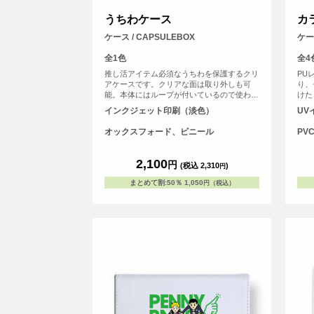
うちわケース
カ
ケース / CAPSULEBOX
ケース
全1色
全4
推し活アイテム必須なうちわを保護するクリ
PU
アケースです。クリアな面は取り外しも可
り、
能。本体にはループが付いているので使わな
けた
い時には飾っておくこともできちゃいます。
好き
インクジェット印刷（淡色）
UV
うちわもケースも推しのデザイン一色に！
リア
面に
オックスフォード、ビニール
PV
ます
2,100
円
(税込 2,310
)
円
まとめて割
:
50％
1,050
円（税込）