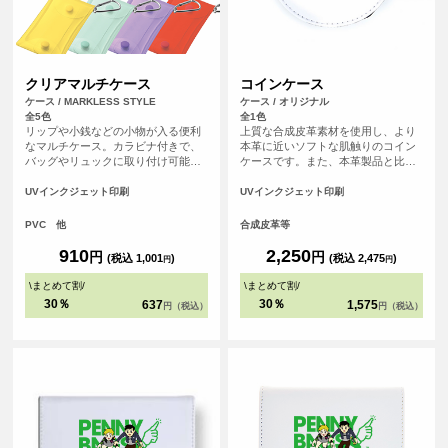
クリアマルチケース
コインケース
ケース / MARKLESS STYLE
ケース / オリジナル
全5色
全1色
リップや小銭などの小物が入る便利
上質な合成皮革素材を使用し、より
なマルチケース。カラビナ付きで、
本革に近いソフトな肌触りのコイン
バッグやリュックに取り付け可能。
ケースです。また、本革製品と比
トレカやアクリルスタンドが入るサ
べ、汚れが染み込みにくく美しい状
イズ感で、推し活グッズの持ち歩き
態を保てます。ファスナーが半分以
UVインクジェット印刷
UVインクジェット印刷
にピッタリです。 <br> ・トレカ収納
上開くので小銭の出し入れがし易い
目安サイズ：約W63×H88（mm）程
のもポイント！ちょっとした小物入
PVC 他
合成皮革等
度収納可<br> ・アクスタ収納目安サ
れとしてもご使用いただけます。
イズ：約W65×H100～105（mm）程
910
2,250
円
円
(税込 1,001
)
(税込 2,475
)
円
円
度収納可<br> ※あくまで収納目安に
なります。
\
まとめて割
/
\
まとめて割
/
30％
30％
637
1,575
円（税込）
円（税込）