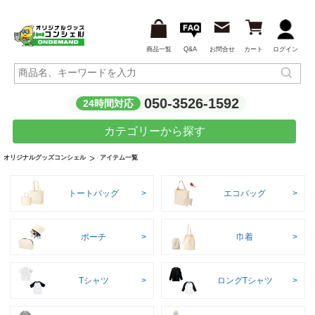
商品一覧
Q&A
お問合せ
カート
ログイン
050-3526-1592
24時間対応
カテゴリーから探す
アイテム一覧
オリジナルグッズコンシェル
トートバッグ
エコバッグ
ポーチ
巾着
Tシャツ
ロングTシャツ