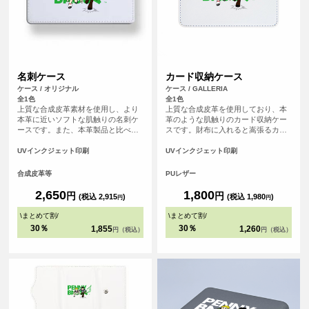
名刺ケース
カード収納ケース
ケース / オリジナル
ケース / GALLERIA
全1色
全1色
上質な合成皮革素材を使用し、より
上質な合成皮革を使用しており、本
本革に近いソフトな肌触りの名刺ケ
革のような肌触りのカード収納ケー
ースです。また、本革製品と比べ、
スです。財布に入れると嵩張るカー
汚れが染み込みにくく美しい状態を
ド類をまとめて収納できます。
保てます。また、名刺ポケットは最
UVインクジェット印刷
UVインクジェット印刷
大で約1cmのマチがあり、たっぷり
名刺が入ります。
合成皮革等
PUレザー
2,650
1,800
円
円
(税込 2,915
)
(税込 1,980
)
円
円
\
まとめて割
/
\
まとめて割
/
30％
30％
1,855
1,260
円（税込）
円（税込）