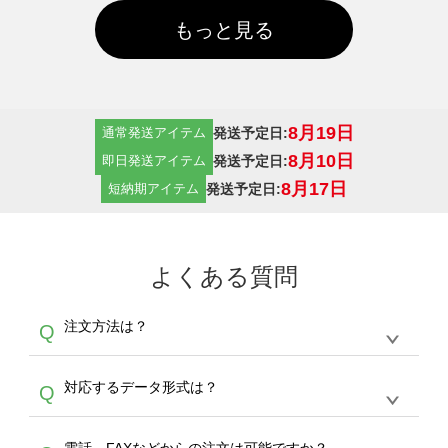
もっと見る
8月19日
発送予定日:
通常発送アイテム
8月10日
発送予定日:
即日発送アイテム
8月17日
発送予定日:
短納期アイテム
よくある質問
注文方法は？
Q
オンデマンドサービスでは、サイトからの受注
A
対応するデータ形式は？
Q
生産にて承っております。デザインツールから
デザインの作成から決済まで完了できます。
デザインツールで対応している画像アップロー
30枚以上やシルク印刷など、大口注文の場合
A