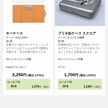
キーケース
ブリキ缶ケース スクエア
ケース / GALLERIA
ケース / オリジナル雑貨
全1色
全1色
定番の三つ折りキーケース。シンプ
印刷面が広いので、写真やイラスト
ルでスリムなフォルム片手で開閉が
をデザインしてオリジナル缶をプレ
可能です。父の日母の日のプレゼン
ゼントすると大変喜ばれます。お菓
トにもぴったりです。
子やちょっとしたギフトを入れるの
にぴったりです。 ノベルティ・記念
UVインクジェット印刷
UVインクジェット印刷
品・オリジナルグッズなどに最適な
商品です。
PU(ポリウレタン）
ブリキ
2,250
1,700
円
円
(税込 2,475
)
(税込 1,870
)
円
円
\
まとめて割
/
\
まとめて割
/
30％
30％
1,575
1,190
円（税込）
円（税込）