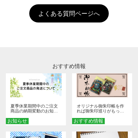
す。「まとめて割」「ポイント」「ランク割
害な性質で、水洗いで落とすことが可能です。
頂いても、ログインがされていなければ、ラン
引」などによるお値引きで4,000円未満になる
お手数ですが、お客様ご自身にて着用前に落と
クにカウントがされません。
よくある質問ページへ
場合は送料がかかりますので、ご注意くださ
していただけますようお願いいたします。※1
い。
通常注文・直送機能でのご注文に関わらず、前
処理剤が残った状態でお届けとなる場合がござ
います。※2 濃色は淡色に比べ処理剤が目立ち
やすく、1回の水洗いでは落ちない場合があり
ます、徐々に軽減されますのでどうかご安心く
ださい。
おすすめ情報
夏季休業期間中のご注文
オリジナル御朱印帳を作
商品の納期変動のお知ら
れば御朱印巡りがもっと
せ
楽しくなる！1冊からオー
お知らせ
おすすめ情報
ダーメイドする魅力と選
び方