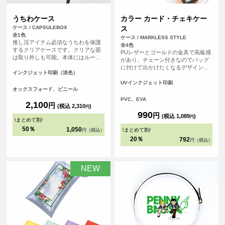
うちわケース
カラー カード・チェキケー
ケース / CAPSULEBOX
ス
全1色
ケース / MARKLESS STYLE
推し活アイテム必須なうちわを保護
全4色
するクリアケースです。クリアな面
PUレザーとゴールドの金具で高級感
は取り外しも可能。本体にはループ
があり、チェーン付きなのでバッグ
が付いているので使わない時には飾
に付けて出かけたくなるデザインで
っておくこともできちゃいます。う
インクジェット印刷（淡色）
す。 カラーは5種類。好きなカラー
ちわもケースも推しのデザイン一色
で推し活を楽しもう。表面はクリア
UVインクジェット印刷
に！
オックスフォード、ビニール
素材でカードやチェキなどを入れ
て、裏面にオリジナルデザインをプ
PVC、EVA
2,100
円
リントいただけます。
(税込 2,310
)
円
990
円
(税込 1,089
)
円
\
まとめて割
/
50％
1,050
\
まとめて割
/
円（税込）
20％
792
円（税込）
NEW