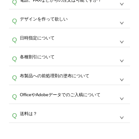
電話、FAXなどからの注文は可能ですか？
Q
ドできるデータ形式は、JPG / PNG / AI / PSD /
は、サポートが担当する
エコバッグコンシェル
PDF 形式になります。データの最大サイズ
や
タンブラーコンシェル
をご利用ください。製
オンデマンドサービスでは、サイトからのご注
は、20MBです。デジカメやスマホで撮影した
作する数量が多ければ多いほど、オンデマンド
A
デザインを作って欲しい
Q
文のみ受け付けております。30個以上のご製
写真などもアップロード可能です。使用できな
サービスよりも低価格で製作することが可能で
作をお考えの方は、サポートが担当する
エコバ
い画像はエラーになります。（※ Illustratorか
す。
うまくデザインができない。印刷するデザイン
ッグコンシェル
や
タンブラーコンシェル
サービ
らの直接入稿には対応していません。AIで保存
A
日時指定について
Q
を作って欲しい。などの場合は、製作数量が
スをご利用頂ければ、電話やFAX、メールなど
し、デザインツールからアップロードして下さ
30個以上であれば、サポート担当が、デザイ
でご注文が可能です。
い）
恐れ入りますが、日時指定は承っておりませ
ン作成のお手伝いをすることが可能です。
エコ
A
各種割引について
Q
ん。発送後18時以降に配送業者・伝票番号を
バッグコンシェル
や
タンブラーコンシェル
サー
メールでお知らせいたしますので、直接配送業
ビスをご利用ください。(※ 30個以下の場合
【まとめて割】5枚以上でご注文枚数に応じて
者にご連絡いただき調整をお願い致します。
は、デザインツールをご利用ください)
A
布製品への前処理剤の塗布について
Q
カート内で自動的に割引(最大50%)が適用され
ます。 【付与ポイント】購入金額の1％が1ポ
【濃色インクジェット印刷による仕上がりの注
イントとして付与され、次回ご注文時に1ポイ
A
OfficeやAdobeデータでのご入稿について
Q
意点（前処理剤）】カラー生地（Tシャツのホ
ント＝1円としてお使いいただけます。ポイン
ワイト、トートバッグのナチュラル、ホワイト
トは発送完了の翌日に付与され、次回ご注文時
各種形式のデータを直接ご入稿することは出来
以外）のプリントは、濃色インクジェット印刷
からご利用頂けます。ポイントの有効期限は一
A
送料は？
Q
ません。いずれのデータも該当デザインのみ画
といって、プリントを定着させるための処理剤
年間です。【会員ランク】過去10カ月のご注
像(JPEG,PNG,GIF,PDF)に変換、またはAdobe
を塗布しており、短納期・低価格で商品をお届
文回数により会員ランク割引(最大5%)が適用
全国一律290円(税抜)です。また4,000円(税抜)
データ(AI,PSD)で保存して頂き、デザインツー
けするため、処理剤は塗布されたままの状態で
されます。※ログインしてからご注文頂いたも
A
以上のご注文で送料無料とさせて頂いておりま
ル上にアップロードをお願い致します。
出荷を行っております。処理剤自体は人体に無
のに限ります。(同じメールアドレスでご注文