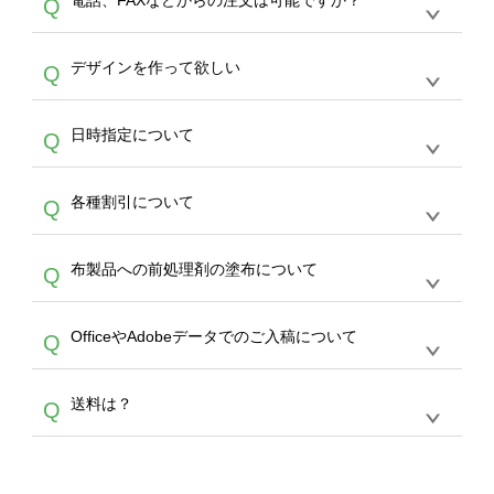
電話、FAXなどからの注文は可能ですか？
Q
ドできるデータ形式は、JPG / PNG / AI / PSD /
は、サポートが担当する
エコバッグコンシェル
PDF 形式になります。データの最大サイズ
や
タンブラーコンシェル
をご利用ください。製
オンデマンドサービスでは、サイトからのご注
は、20MBです。デジカメやスマホで撮影した
作する数量が多ければ多いほど、オンデマンド
A
デザインを作って欲しい
Q
文のみ受け付けております。30個以上のご製
写真などもアップロード可能です。使用できな
サービスよりも低価格で製作することが可能で
作をお考えの方は、サポートが担当する
エコバ
い画像はエラーになります。（※ Illustratorか
す。
うまくデザインができない。印刷するデザイン
ッグコンシェル
や
タンブラーコンシェル
サービ
らの直接入稿には対応していません。AIで保存
A
日時指定について
Q
を作って欲しい。などの場合は、製作数量が
スをご利用頂ければ、電話やFAX、メールなど
し、デザインツールからアップロードして下さ
30個以上であれば、サポート担当が、デザイ
でご注文が可能です。
い）
恐れ入りますが、日時指定は承っておりませ
ン作成のお手伝いをすることが可能です。
エコ
A
各種割引について
Q
ん。発送後18時以降に配送業者・伝票番号を
バッグコンシェル
や
タンブラーコンシェル
サー
メールでお知らせいたしますので、直接配送業
ビスをご利用ください。(※ 30個以下の場合
【まとめて割】5枚以上でご注文枚数に応じて
者にご連絡いただき調整をお願い致します。
は、デザインツールをご利用ください)
A
布製品への前処理剤の塗布について
Q
カート内で自動的に割引(最大50%)が適用され
ます。 【付与ポイント】購入金額の1％が1ポ
【濃色インクジェット印刷による仕上がりの注
イントとして付与され、次回ご注文時に1ポイ
A
OfficeやAdobeデータでのご入稿について
Q
意点（前処理剤）】カラー生地（Tシャツのホ
ント＝1円としてお使いいただけます。ポイン
ワイト、トートバッグのナチュラル、ホワイト
トは発送完了の翌日に付与され、次回ご注文時
各種形式のデータを直接ご入稿することは出来
以外）のプリントは、濃色インクジェット印刷
からご利用頂けます。ポイントの有効期限は一
A
送料は？
Q
ません。いずれのデータも該当デザインのみ画
といって、プリントを定着させるための処理剤
年間です。【会員ランク】過去10カ月のご注
像(JPEG,PNG,GIF,PDF)に変換、またはAdobe
を塗布しており、短納期・低価格で商品をお届
文回数により会員ランク割引(最大5%)が適用
全国一律290円(税抜)です。また4,000円(税抜)
データ(AI,PSD)で保存して頂き、デザインツー
けするため、処理剤は塗布されたままの状態で
されます。※ログインしてからご注文頂いたも
A
以上のご注文で送料無料とさせて頂いておりま
ル上にアップロードをお願い致します。
出荷を行っております。処理剤自体は人体に無
のに限ります。(同じメールアドレスでご注文