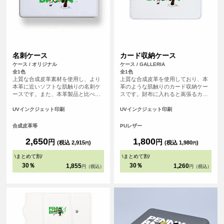
名刺ケース
カード収納ケース
ケース / オリジナル
ケース / GALLERIA
全1色
全1色
上質な合成皮革素材を使用し、より
上質な合成皮革を使用しており、本
本革に近いソフトな肌触りの名刺ケ
革のような肌触りのカード収納ケー
ースです。また、本革製品と比べ、
スです。財布に入れると嵩張るカー
汚れが染み込みにくく美しい状態を
ド類をまとめて収納できます。
保てます。また、名刺ポケットは最
UVインクジェット印刷
UVインクジェット印刷
大で約1cmのマチがあり、たっぷり
名刺が入ります。
合成皮革等
PUレザー
2,650
1,800
円
円
(税込 2,915
)
(税込 1,980
)
円
円
\
まとめて割
/
\
まとめて割
/
30％
30％
1,855
1,260
円（税込）
円（税込）