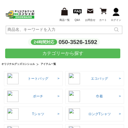
商品一覧
Q&A
お問合せ
カート
ログイン
050-3526-1592
24時間対応
カテゴリーから探す
アイテム一覧
オリジナルグッズコンシェル
トートバッグ
エコバッグ
ポーチ
巾着
Tシャツ
ロングTシャツ