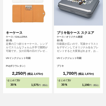
キーケース
ブリキ缶ケース スクエア
ケース / GALLERIA
ケース / オリジナル雑貨
全1色
全1色
定番の三つ折りキーケース。シンプ
印刷面が広いので、写真やイラスト
ルでスリムなフォルム片手で開閉が
をデザインしてオリジナル缶をプレ
可能です。父の日母の日のプレゼン
ゼントすると大変喜ばれます。お菓
トにもぴったりです。
子やちょっとしたギフトを入れるの
にぴったりです。 ノベルティ・記念
UVインクジェット印刷
UVインクジェット印刷
品・オリジナルグッズなどに最適な
商品です。
PU(ポリウレタン）
ブリキ
2,250
1,700
円
円
(税込 2,475
)
(税込 1,870
)
円
円
\
まとめて割
/
\
まとめて割
/
30％
30％
1,575
1,190
円（税込）
円（税込）