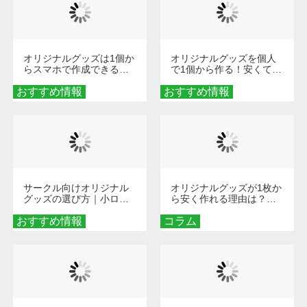
オリジナルグッズは1個か
オリジナルグッズを個人
らスマホで作成できる！
で1個から作る！安くて簡
旅行や遠征がもっと楽し
単なオンデマンド制作の
おすすめ情報
くなる巾着＆ポーチ活用
おすすめ情報
秘訣
術
サークル向けオリジナル
オリジナルグッズが1枚か
グッズの選び方｜小ロッ
ら安く作れる理由は？オ
ト・低予算で団結力を高
ンデマンド印刷の仕組み
おすすめ情報
める秘訣
コラム
とメリットを解説