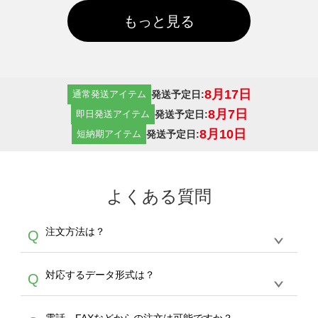
もっと見る
8月17日
発送予定日:
通常発送アイテム
8月7日
発送予定日:
即日発送アイテム
8月10日
発送予定日:
短納期アイテム
よくある質問
注文方法は？
Q
オンデマンドサービスでは、サイトからの受注
A
対応するデータ形式は？
Q
生産にて承っております。デザインツールから
デザインの作成から決済まで完了できます。
デザインツールで対応している画像アップロー
30枚以上やシルク印刷など、大口注文の場合
A