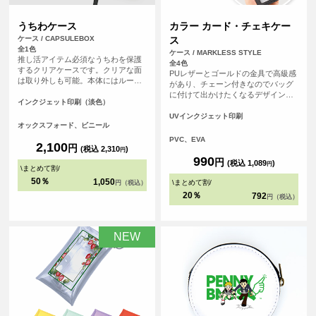
うちわケース
カラー カード・チェキケー
ケース / CAPSULEBOX
ス
全1色
ケース / MARKLESS STYLE
推し活アイテム必須なうちわを保護
全4色
するクリアケースです。クリアな面
PUレザーとゴールドの金具で高級感
は取り外しも可能。本体にはループ
があり、チェーン付きなのでバッグ
が付いているので使わない時には飾
に付けて出かけたくなるデザインで
っておくこともできちゃいます。う
インクジェット印刷（淡色）
す。 カラーは5種類。好きなカラー
ちわもケースも推しのデザイン一色
で推し活を楽しもう。表面はクリア
UVインクジェット印刷
に！
オックスフォード、ビニール
素材でカードやチェキなどを入れ
て、裏面にオリジナルデザインをプ
PVC、EVA
2,100
円
リントいただけます。
(税込 2,310
)
円
990
円
(税込 1,089
)
円
\
まとめて割
/
50％
1,050
\
まとめて割
/
円（税込）
20％
792
円（税込）
NEW