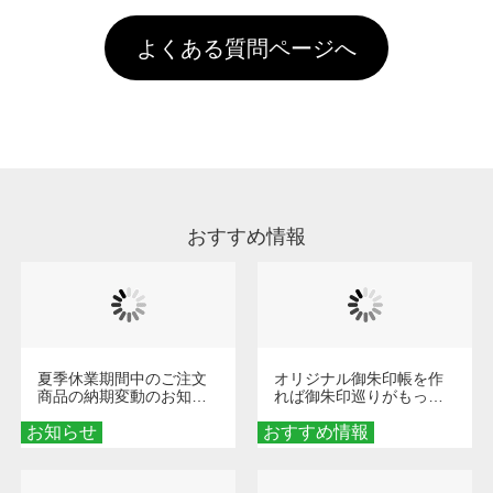
す。「まとめて割」「ポイント」「ランク割
害な性質で、水洗いで落とすことが可能です。
頂いても、ログインがされていなければ、ラン
引」などによるお値引きで4,000円未満になる
お手数ですが、お客様ご自身にて着用前に落と
クにカウントがされません。
よくある質問ページへ
場合は送料がかかりますので、ご注意くださ
していただけますようお願いいたします。※1
い。
通常注文・直送機能でのご注文に関わらず、前
処理剤が残った状態でお届けとなる場合がござ
います。※2 濃色は淡色に比べ処理剤が目立ち
やすく、1回の水洗いでは落ちない場合があり
ます、徐々に軽減されますのでどうかご安心く
ださい。
おすすめ情報
夏季休業期間中のご注文
オリジナル御朱印帳を作
商品の納期変動のお知ら
れば御朱印巡りがもっと
せ
楽しくなる！1冊からオー
お知らせ
おすすめ情報
ダーメイドする魅力と選
び方