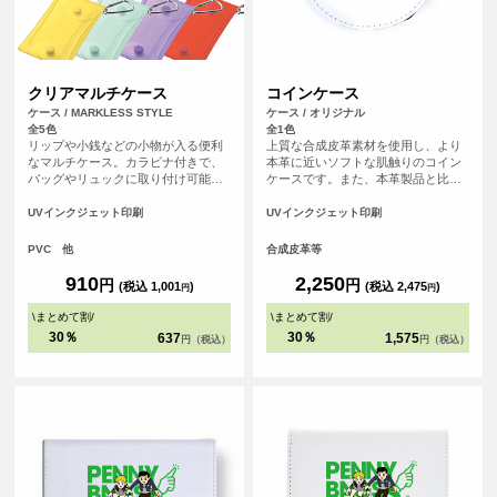
クリアマルチケース
コインケース
ケース / MARKLESS STYLE
ケース / オリジナル
全5色
全1色
リップや小銭などの小物が入る便利
上質な合成皮革素材を使用し、より
なマルチケース。カラビナ付きで、
本革に近いソフトな肌触りのコイン
バッグやリュックに取り付け可能。
ケースです。また、本革製品と比
トレカやアクリルスタンドが入るサ
べ、汚れが染み込みにくく美しい状
イズ感で、推し活グッズの持ち歩き
態を保てます。ファスナーが半分以
UVインクジェット印刷
UVインクジェット印刷
にピッタリです。 <br> ・トレカ収納
上開くので小銭の出し入れがし易い
目安サイズ：約W63×H88（mm）程
のもポイント！ちょっとした小物入
PVC 他
合成皮革等
度収納可<br> ・アクスタ収納目安サ
れとしてもご使用いただけます。
イズ：約W65×H100～105（mm）程
910
2,250
円
円
(税込 1,001
)
(税込 2,475
)
円
円
度収納可<br> ※あくまで収納目安に
なります。
\
まとめて割
/
\
まとめて割
/
30％
30％
637
1,575
円（税込）
円（税込）