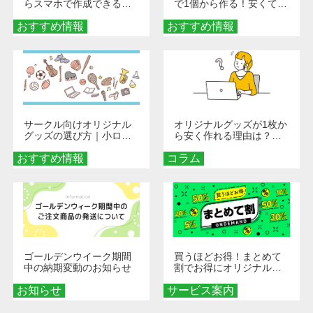
らスマホで作成できる！
で1個から作る！安くて簡
旅行や遠征がもっと楽し
単なオンデマンド制作の
おすすめ情報
くなる巾着＆ポーチ活用
おすすめ情報
秘訣
術
サークル向けオリジナル
オリジナルグッズが1枚か
グッズの選び方｜小ロッ
ら安く作れる理由は？オ
ト・低予算で団結力を高
ンデマンド印刷の仕組み
おすすめ情報
める秘訣
コラム
とメリットを解説
ゴールデンウイーク期間
買うほどお得！まとめて
中の納期変動のお知らせ
割でお得にオリジナルグ
ッズを手に入れよう！
お知らせ
サービス案内