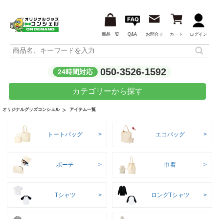
商品一覧
Q&A
お問合せ
カート
ログイン
050-3526-1592
24時間対応
カテゴリーから探す
アイテム一覧
オリジナルグッズコンシェル
トートバッグ
エコバッグ
ポーチ
巾着
Tシャツ
ロングTシャツ