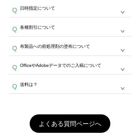
うまくデザインができない。印刷するデザイン
ッグコンシェル
や
タンブラーコンシェル
サービ
らの直接入稿には対応していません。AIで保存
A
日時指定について
Q
を作って欲しい。などの場合は、製作数量が
スをご利用頂ければ、電話やFAX、メールなど
し、デザインツールからアップロードして下さ
30個以上であれば、サポート担当が、デザイ
でご注文が可能です。
い）
恐れ入りますが、日時指定は承っておりませ
ン作成のお手伝いをすることが可能です。
エコ
A
各種割引について
Q
ん。発送後18時以降に配送業者・伝票番号を
バッグコンシェル
や
タンブラーコンシェル
サー
メールでお知らせいたしますので、直接配送業
ビスをご利用ください。(※ 30個以下の場合
【まとめて割】5枚以上でご注文枚数に応じて
者にご連絡いただき調整をお願い致します。
は、デザインツールをご利用ください)
A
布製品への前処理剤の塗布について
Q
カート内で自動的に割引(最大50%)が適用され
ます。 【付与ポイント】購入金額の1％が1ポ
【濃色インクジェット印刷による仕上がりの注
イントとして付与され、次回ご注文時に1ポイ
A
OfficeやAdobeデータでのご入稿について
Q
意点（前処理剤）】カラー生地（Tシャツのホ
ント＝1円としてお使いいただけます。ポイン
ワイト、トートバッグのナチュラル、ホワイト
トは発送完了の翌日に付与され、次回ご注文時
各種形式のデータを直接ご入稿することは出来
以外）のプリントは、濃色インクジェット印刷
からご利用頂けます。ポイントの有効期限は一
A
送料は？
Q
ません。いずれのデータも該当デザインのみ画
といって、プリントを定着させるための処理剤
年間です。【会員ランク】過去10カ月のご注
像(JPEG,PNG,GIF,PDF)に変換、またはAdobe
を塗布しており、短納期・低価格で商品をお届
文回数により会員ランク割引(最大5%)が適用
全国一律290円(税抜)です。また4,000円(税抜)
データ(AI,PSD)で保存して頂き、デザインツー
けするため、処理剤は塗布されたままの状態で
されます。※ログインしてからご注文頂いたも
A
以上のご注文で送料無料とさせて頂いておりま
ル上にアップロードをお願い致します。
出荷を行っております。処理剤自体は人体に無
のに限ります。(同じメールアドレスでご注文
す。「まとめて割」「ポイント」「ランク割
害な性質で、水洗いで落とすことが可能です。
頂いても、ログインがされていなければ、ラン
引」などによるお値引きで4,000円未満になる
お手数ですが、お客様ご自身にて着用前に落と
クにカウントがされません。
よくある質問ページへ
場合は送料がかかりますので、ご注意くださ
していただけますようお願いいたします。※1
い。
通常注文・直送機能でのご注文に関わらず、前