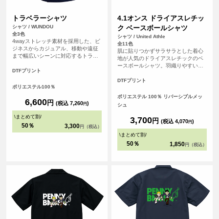
トラベラーシャツ
4.1オンス ドライアスレチッ
シャツ / WUNDOU
ク ベースボールシャツ
全3色
シャツ / United Athle
4wayストレッチ素材を採用した、ビ
全11色
ジネスからカジュアル、移動や遠征
肌に貼りつかずサラサラとした着心
まで幅広いシーンに対応するトラベ
地が人気のドライアスレチックのベ
ラーシャツです。長時間の移動や着
ースボールシャツ。羽織りやすい前
用でもストレスを感じにくく、快適
DTFプリント
開きのデザインはレイヤードスタイ
な着心地をキープします。 素材には
ルもしやすく様々なシーンで活躍で
DTFプリント
ポリエステル100％を使用し、吸汗速
ポリエステル100％
きます。Tシャツとは一味違う個性的
乾性に優れているため、汗ばむ季節
な印象と、ドライシリーズ特有のキ
ポリエステル 100％ リバーシブルメッ
でもさらりとした着用感を実現。 ※
6,600
円
レイな発色も特長です。充実のサイ
(税込 7,260
)
円
シュ
お客様の閲覧環境により、商品の色
ズとカラー展開でチームウェアやイ
が実際と異なって見える場合がござ
\
まとめて割
/
ベントアイテムにも最適な1枚です。
3,700
円
(税込 4,070
)
います。
円
世界に1つだけの自分たちのオリジナ
50％
3,300
円（税込）
ルのユニフォームを簡単に作成でき
\
まとめて割
/
ます！
50％
1,850
円（税込）