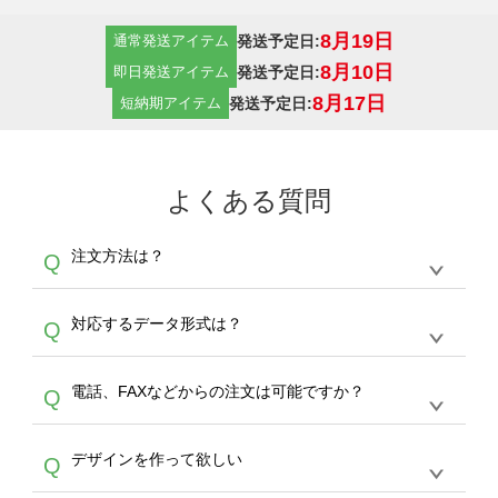
8月19日
発送予定日:
通常発送アイテム
8月10日
発送予定日:
即日発送アイテム
8月17日
発送予定日:
短納期アイテム
よくある質問
注文方法は？
Q
オンデマンドサービスでは、サイトからの受注
A
対応するデータ形式は？
Q
生産にて承っております。デザインツールから
デザインの作成から決済まで完了できます。
デザインツールで対応している画像アップロー
30枚以上やシルク印刷など、大口注文の場合
A
電話、FAXなどからの注文は可能ですか？
Q
ドできるデータ形式は、JPG / PNG / AI / PSD /
は、サポートが担当する
エコバッグコンシェル
PDF 形式になります。データの最大サイズ
や
タンブラーコンシェル
をご利用ください。製
オンデマンドサービスでは、サイトからのご注
は、20MBです。デジカメやスマホで撮影した
作する数量が多ければ多いほど、オンデマンド
A
デザインを作って欲しい
Q
文のみ受け付けております。30個以上のご製
写真などもアップロード可能です。使用できな
サービスよりも低価格で製作することが可能で
作をお考えの方は、サポートが担当する
エコバ
い画像はエラーになります。（※ Illustratorか
す。