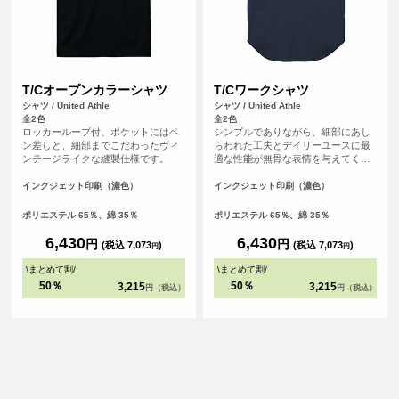
T/Cオープンカラーシャツ
T/Cワークシャツ
シャツ / United Athle
シャツ / United Athle
全2色
全2色
ロッカーループ付、ポケットにはペ
シンプルでありながら、細部にあし
ン差しと、細部までこだわったヴィ
らわれた工夫とデイリーユースに最
ンテージライクな縫製仕様です。
適な性能が無骨な表情を与えてくれ
ます。
インクジェット印刷（濃色）
インクジェット印刷（濃色）
ポリエステル 65％、綿 35％
ポリエステル 65％、綿 35％
6,430
6,430
円
円
(税込 7,073
)
(税込 7,073
)
円
円
\
まとめて割
/
\
まとめて割
/
50％
50％
3,215
3,215
円（税込）
円（税込）