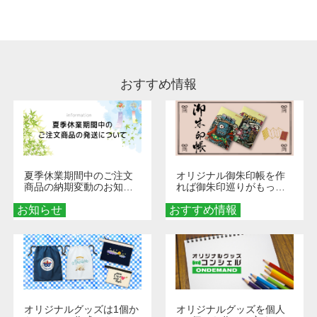
処理剤が残った状態でお届けとなる場合がござ
います。※2 濃色は淡色に比べ処理剤が目立ち
やすく、1回の水洗いでは落ちない場合があり
ます、徐々に軽減されますのでどうかご安心く
ださい。
おすすめ情報
夏季休業期間中のご注文
オリジナル御朱印帳を作
商品の納期変動のお知ら
れば御朱印巡りがもっと
せ
楽しくなる！1冊からオー
お知らせ
おすすめ情報
ダーメイドする魅力と選
び方
オリジナルグッズは1個か
オリジナルグッズを個人