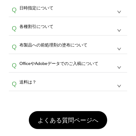
うまくデザインができない。印刷するデザイン
ッグコンシェル
や
タンブラーコンシェル
サービ
らの直接入稿には対応していません。AIで保存
A
日時指定について
Q
を作って欲しい。などの場合は、製作数量が
スをご利用頂ければ、電話やFAX、メールなど
し、デザインツールからアップロードして下さ
30個以上であれば、サポート担当が、デザイ
でご注文が可能です。
い）
恐れ入りますが、日時指定は承っておりませ
ン作成のお手伝いをすることが可能です。
エコ
A
各種割引について
Q
ん。発送後18時以降に配送業者・伝票番号を
バッグコンシェル
や
タンブラーコンシェル
サー
メールでお知らせいたしますので、直接配送業
ビスをご利用ください。(※ 30個以下の場合
【まとめて割】5枚以上でご注文枚数に応じて
者にご連絡いただき調整をお願い致します。
は、デザインツールをご利用ください)
A
布製品への前処理剤の塗布について
Q
カート内で自動的に割引(最大50%)が適用され
ます。 【付与ポイント】購入金額の1％が1ポ
【濃色インクジェット印刷による仕上がりの注
イントとして付与され、次回ご注文時に1ポイ
A
OfficeやAdobeデータでのご入稿について
Q
意点（前処理剤）】カラー生地（Tシャツのホ
ント＝1円としてお使いいただけます。ポイン
ワイト、トートバッグのナチュラル、ホワイト
トは発送完了の翌日に付与され、次回ご注文時
各種形式のデータを直接ご入稿することは出来
以外）のプリントは、濃色インクジェット印刷
からご利用頂けます。ポイントの有効期限は一
A
送料は？
Q
ません。いずれのデータも該当デザインのみ画
といって、プリントを定着させるための処理剤
年間です。【会員ランク】過去10カ月のご注
像(JPEG,PNG,GIF,PDF)に変換、またはAdobe
を塗布しており、短納期・低価格で商品をお届
文回数により会員ランク割引(最大5%)が適用
全国一律290円(税抜)です。また4,000円(税抜)
データ(AI,PSD)で保存して頂き、デザインツー
けするため、処理剤は塗布されたままの状態で
されます。※ログインしてからご注文頂いたも
A
以上のご注文で送料無料とさせて頂いておりま
ル上にアップロードをお願い致します。
出荷を行っております。処理剤自体は人体に無
のに限ります。(同じメールアドレスでご注文
す。「まとめて割」「ポイント」「ランク割
害な性質で、水洗いで落とすことが可能です。
頂いても、ログインがされていなければ、ラン
引」などによるお値引きで4,000円未満になる
お手数ですが、お客様ご自身にて着用前に落と
クにカウントがされません。
よくある質問ページへ
場合は送料がかかりますので、ご注意くださ
していただけますようお願いいたします。※1
い。
通常注文・直送機能でのご注文に関わらず、前