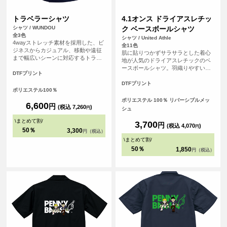
トラベラーシャツ
4.1オンス ドライアスレチッ
シャツ / WUNDOU
ク ベースボールシャツ
全3色
シャツ / United Athle
4wayストレッチ素材を採用した、ビ
全11色
ジネスからカジュアル、移動や遠征
肌に貼りつかずサラサラとした着心
まで幅広いシーンに対応するトラベ
地が人気のドライアスレチックのベ
ラーシャツです。長時間の移動や着
ースボールシャツ。羽織りやすい前
用でもストレスを感じにくく、快適
DTFプリント
開きのデザインはレイヤードスタイ
な着心地をキープします。 素材には
ルもしやすく様々なシーンで活躍で
DTFプリント
ポリエステル100％を使用し、吸汗速
ポリエステル100％
きます。Tシャツとは一味違う個性的
乾性に優れているため、汗ばむ季節
な印象と、ドライシリーズ特有のキ
ポリエステル 100％ リバーシブルメッ
でもさらりとした着用感を実現。 ※
6,600
円
レイな発色も特長です。充実のサイ
(税込 7,260
)
円
シュ
お客様の閲覧環境により、商品の色
ズとカラー展開でチームウェアやイ
が実際と異なって見える場合がござ
\
まとめて割
/
ベントアイテムにも最適な1枚です。
3,700
円
(税込 4,070
)
います。
円
世界に1つだけの自分たちのオリジナ
50％
3,300
円（税込）
ルのユニフォームを簡単に作成でき
\
まとめて割
/
ます！
50％
1,850
円（税込）