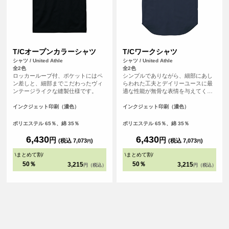
T/Cオープンカラーシャツ
T/Cワークシャツ
シャツ / United Athle
シャツ / United Athle
全2色
全2色
ロッカーループ付、ポケットにはペ
シンプルでありながら、細部にあし
ン差しと、細部までこだわったヴィ
らわれた工夫とデイリーユースに最
ンテージライクな縫製仕様です。
適な性能が無骨な表情を与えてくれ
ます。
インクジェット印刷（濃色）
インクジェット印刷（濃色）
ポリエステル 65％、綿 35％
ポリエステル 65％、綿 35％
6,430
6,430
円
円
(税込 7,073
)
(税込 7,073
)
円
円
\
まとめて割
/
\
まとめて割
/
50％
50％
3,215
3,215
円（税込）
円（税込）