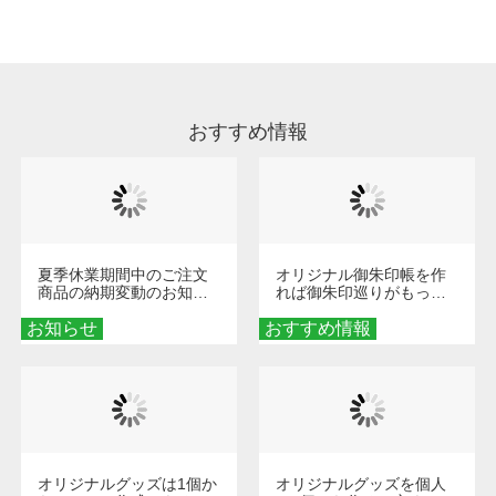
処理剤が残った状態でお届けとなる場合がござ
います。※2 濃色は淡色に比べ処理剤が目立ち
やすく、1回の水洗いでは落ちない場合があり
ます、徐々に軽減されますのでどうかご安心く
ださい。
おすすめ情報
夏季休業期間中のご注文
オリジナル御朱印帳を作
商品の納期変動のお知ら
れば御朱印巡りがもっと
せ
楽しくなる！1冊からオー
お知らせ
おすすめ情報
ダーメイドする魅力と選
び方
オリジナルグッズは1個か
オリジナルグッズを個人