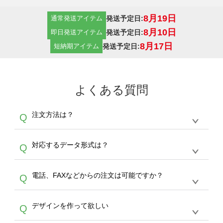
8月19日
発送予定日:
通常発送アイテム
8月10日
発送予定日:
即日発送アイテム
8月17日
発送予定日:
短納期アイテム
よくある質問
注文方法は？
Q
オンデマンドサービスでは、サイトからの受注
A
対応するデータ形式は？
Q
生産にて承っております。デザインツールから
デザインの作成から決済まで完了できます。
デザインツールで対応している画像アップロー
30枚以上やシルク印刷など、大口注文の場合
A
電話、FAXなどからの注文は可能ですか？
Q
ドできるデータ形式は、JPG / PNG / AI / PSD /
は、サポートが担当する
エコバッグコンシェル
PDF 形式になります。データの最大サイズ
や
タンブラーコンシェル
をご利用ください。製
オンデマンドサービスでは、サイトからのご注
は、20MBです。デジカメやスマホで撮影した
作する数量が多ければ多いほど、オンデマンド
A
デザインを作って欲しい
Q
文のみ受け付けております。30個以上のご製
写真などもアップロード可能です。使用できな
サービスよりも低価格で製作することが可能で
作をお考えの方は、サポートが担当する
エコバ
い画像はエラーになります。（※ Illustratorか
す。