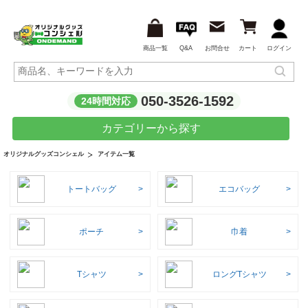
商品一覧
Q&A
お問合せ
カート
ログイン
050-3526-1592
24時間対応
カテゴリーから探す
アイテム一覧
オリジナルグッズコンシェル
トートバッグ
エコバッグ
ポーチ
巾着
Tシャツ
ロングTシャツ