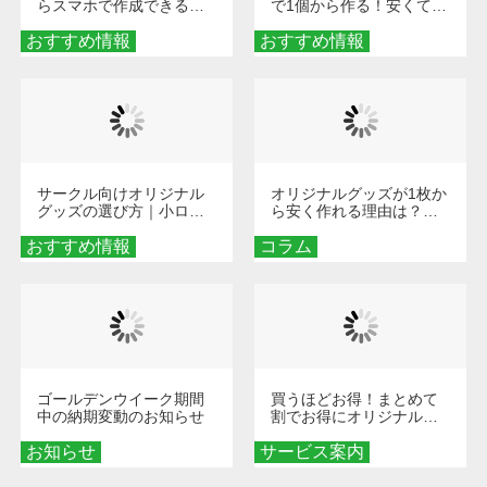
らスマホで作成できる！
で1個から作る！安くて簡
旅行や遠征がもっと楽し
単なオンデマンド制作の
おすすめ情報
くなる巾着＆ポーチ活用
おすすめ情報
秘訣
術
サークル向けオリジナル
オリジナルグッズが1枚か
グッズの選び方｜小ロッ
ら安く作れる理由は？オ
ト・低予算で団結力を高
ンデマンド印刷の仕組み
おすすめ情報
める秘訣
コラム
とメリットを解説
ゴールデンウイーク期間
買うほどお得！まとめて
中の納期変動のお知らせ
割でお得にオリジナルグ
ッズを手に入れよう！
お知らせ
サービス案内