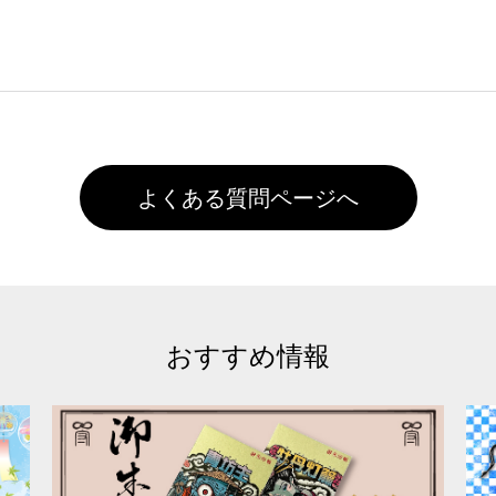
客様ご自身にて着用前に落としていただけますようお願いいた
ることは出来ません。いずれのデータも該当デザインのみ画像(JPE
た状態でお届けとなる場合がございます。※2 濃色は淡色に
)で保存して頂き、デザインツール上にアップロードをお願い致します
徐々に軽減されますのでどうかご安心ください。
また4,000円(税抜)以上のご注文で送料無料とさせて頂いてお
,000円未満になる場合は送料がかかりますので、ご注意くださ
よくある質問ページへ
おすすめ情報