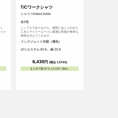
T/Cワークシャツ
シャツ / United Athle
全2色
差し
シンプルでありながら、細部にあしらわれた
ライク
工夫とデイリーユースに最適な性能が無骨な
表情を与えてくれます。
インクジェット印刷（濃色）
ポリエステル 65％、綿 35％
6,430
円
(税込 7,073
)
円
まとめて割
:
50％
3,215
円（税込）