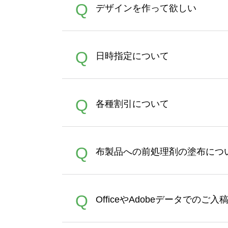
A
Q
デザインを作って欲しい
バッグコンシェル
や
タンブラ
うまくデザインができない。
A
Q
日時指定について
ン作成のお手伝いをすること
合は、デザインツールをご利用
恐れ入りますが、日時指定は
A
Q
各種割引について
者にご連絡いただき調整をお
【まとめて割】5枚以上でご注
A
Q
布製品への前処理剤の塗布につ
ポイントとして付与され、次
文時からご利用頂けます。ポイ
が適用されます。※ログイン
【濃色インクジェット印刷に
A
Q
OfficeやAdobeデータでのご
れば、ランクにカウントがさ
イト以外）のプリントは、濃
品をお届けするため、処理剤