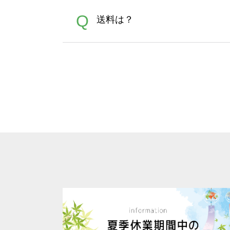
が可能です。お手数ですが、お
各種形式のデータを直接ご入稿す
A
Q
送料は？
文に関わらず、前処理剤が残っ
Adobeデータ(AI,PSD
は落ちない場合があります、
全国一律290円(税抜)です。
A
割引」などによるお値引きで4