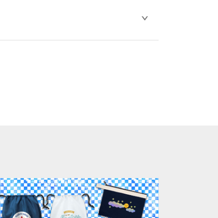
します。※1 通常注文・直送機能でのご注
G,PNG,GIF,PDF)に変換、または
比べ処理剤が目立ちやすく、1回の水洗いで
。
ります。「まとめて割」「ポイント」「ランク
い。