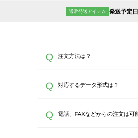
発送予定日
通常発送アイテム
Q
注文方法は？
オンデマンドサービスでは、
A
Q
対応するデータ形式は？
す。 30枚以上やシルク印刷
さい。製作する数量が多けれ
デザインツールで対応している画像ア
A
Q
電話、FAXなどからの注文は可
ズは、20MBです。デジカメ
Illustratorからの直
オンデマンドサービスでは、