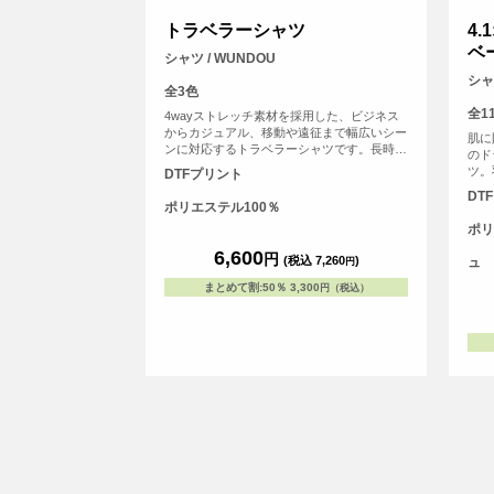
トラベラーシャツ
4
ベ
シャツ / WUNDOU
シャツ
全3色
全1
4wayストレッチ素材を採用した、ビジネス
からカジュアル、移動や遠征まで幅広いシー
肌に
ンに対応するトラベラーシャツです。長時間
のド
の移動や着用でもストレスを感じにくく、快
ツ。
DTFプリント
適な着心地をキープします。 素材にはポリ
ード
DT
エステル100％を使用し、吸汗速乾性に優れ
でき
ポリエステル100％
ているため、汗ばむ季節でもさらりとした着
象と
ポリ
用感を実現。 ※お客様の閲覧環境により、
特長
商品の色が実際と異なって見える場合がござ
6,600
ムウ
円
(税込 7,260
)
ュ
円
います。
です
ルの
まとめて割
:
50％
3,300
円（税込）