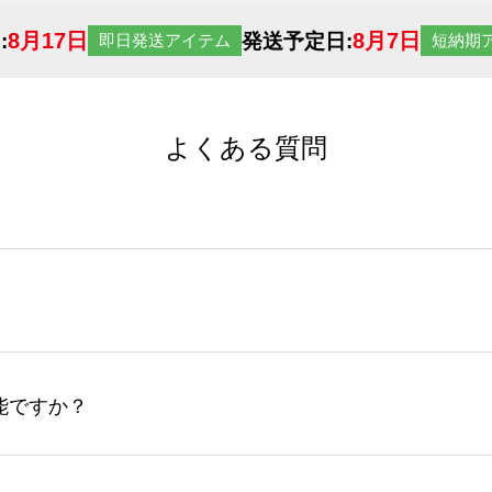
8月17日
8月7日
:
発送予定日:
即日発送アイテム
短納期
よくある質問
サイトからの受注生産にて承っております。デザインツールか
など、大口注文の場合は、サポートが担当する
エコバッグコンシ
ば多いほど、オンデマンドサービスよりも低価格で製作するこ
ップロードできるデータ形式は、JPG / PNG / AI / PS
能ですか？
やスマホで撮影した写真などもアップロード可能です。使用で
接入稿には対応していません。AIで保存し、デザインツールからアップ
サイトからのご注文のみ受け付けております。30個以上のご製