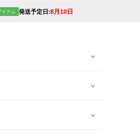
8月10日
発送予定日:
アイテム
らデザインの作成から決済まで完了できま
ェル
や
タンブラーコンシェル
をご利用くだ
とが可能です。
D / PDF 形式になります。データの最大サイ
きない画像はエラーになります。（※
ロードして下さい）
作をお考えの方は、サポートが担当する
エコ