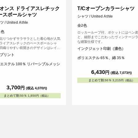
.1オンス ドライアスレチック
T/Cオープンカラーシャツ
ースボールシャツ
シャツ / United Athle
 / United Athle
全2色
1色
ロッカーループ付、ポケットにはペン
と、細部までこだわったヴィンテージ
貼りつかずサラサラとした着心地が人気
な縫製仕様です。
ライアスレチックのベースボールシャ
羽織りやすい前開きのデザインはレイヤ
インクジェット印刷（濃色）
スタイルもしやすく様々なシーンで活躍
Fプリント
ます。Tシャツとは一味違う個性的な印
ポリエステル 65％、綿 35％
、ドライシリーズ特有のキレイな発色も
エステル 100％ リバーシブルメッシ
です。充実のサイズとカラー展開でチー
ェアやイベントアイテムにも最適な1枚
6,430
円
(税込 7,073
)
円
。世界に1つだけの自分たちのオリジナ
ユニフォームを簡単に作成できます！
まとめて割
:
50％
3,215
円（税込）
3,700
円
(税込 4,070
)
円
まとめて割
:
50％
1,850
円（税込）