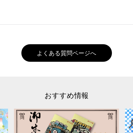
客様ご自身にて着用前に落としていただけますようお願いいた
ることは出来ません。いずれのデータも該当デザインのみ画像(JPE
た状態でお届けとなる場合がございます。※2 濃色は淡色に
)で保存して頂き、デザインツール上にアップロードをお願い致します
徐々に軽減されますのでどうかご安心ください。
また4,000円(税抜)以上のご注文で送料無料とさせて頂いてお
,000円未満になる場合は送料がかかりますので、ご注意くださ
よくある質問ページへ
おすすめ情報