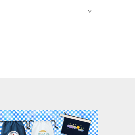
します。※1 通常注文・直送機能でのご注
G,PNG,GIF,PDF)に変換、または
比べ処理剤が目立ちやすく、1回の水洗いで
。
ります。「まとめて割」「ポイント」「ランク
い。