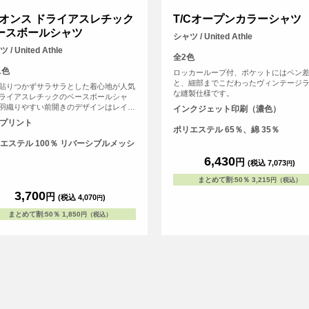
.1オンス ドライアスレチック
T/Cオープンカラーシャツ
ースボールシャツ
シャツ / United Athle
 / United Athle
全2色
1色
ロッカーループ付、ポケットにはペン
と、細部までこだわったヴィンテージ
貼りつかずサラサラとした着心地が人気
な縫製仕様です。
ライアスレチックのベースボールシャ
羽織りやすい前開きのデザインはレイヤ
インクジェット印刷（濃色）
スタイルもしやすく様々なシーンで活躍
Fプリント
ます。Tシャツとは一味違う個性的な印
ポリエステル 65％、綿 35％
、ドライシリーズ特有のキレイな発色も
エステル 100％ リバーシブルメッシ
です。充実のサイズとカラー展開でチー
ェアやイベントアイテムにも最適な1枚
6,430
円
(税込 7,073
)
円
。世界に1つだけの自分たちのオリジナ
ユニフォームを簡単に作成できます！
まとめて割
:
50％
3,215
円（税込）
3,700
円
(税込 4,070
)
円
まとめて割
:
50％
1,850
円（税込）