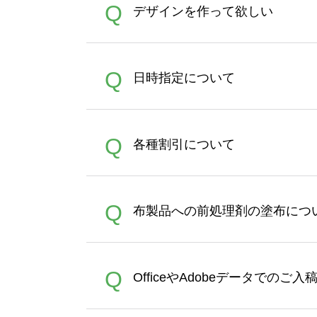
A
Q
デザインを作って欲しい
バッグコンシェル
や
タンブラ
うまくデザインができない。
A
Q
日時指定について
ン作成のお手伝いをすること
合は、デザインツールをご利用
恐れ入りますが、日時指定は
A
Q
各種割引について
者にご連絡いただき調整をお
【まとめて割】5枚以上でご注
A
Q
布製品への前処理剤の塗布につ
ポイントとして付与され、次
文時からご利用頂けます。ポイ
が適用されます。※ログイン
【濃色インクジェット印刷に
A
Q
OfficeやAdobeデータでのご
れば、ランクにカウントがさ
イト以外）のプリントは、濃
品をお届けするため、処理剤