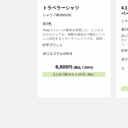
トラベラーシャツ
4
ベ
シャツ / WUNDOU
シャツ
全3色
全1
4wayストレッチ素材を採用した、ビジネス
からカジュアル、移動や遠征まで幅広いシー
肌に
ンに対応するトラベラーシャツです。長時間
のド
の移動や着用でもストレスを感じにくく、快
ツ。
DTFプリント
適な着心地をキープします。 素材にはポリ
ード
DT
エステル100％を使用し、吸汗速乾性に優れ
でき
ポリエステル100％
ているため、汗ばむ季節でもさらりとした着
象と
ポリ
用感を実現。 ※お客様の閲覧環境により、
特長
商品の色が実際と異なって見える場合がござ
6,600
ムウ
円
(税込 7,260
)
ュ
円
います。
です
ルの
まとめて割
:
50％
3,300
円（税込）