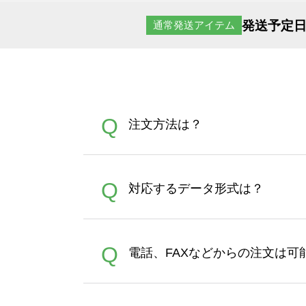
発送予定日
通常発送アイテム
Q
注文方法は？
オンデマンドサービスでは、
A
Q
対応するデータ形式は？
す。 30枚以上やシルク印刷
さい。製作する数量が多けれ
デザインツールで対応している画像ア
A
Q
電話、FAXなどからの注文は可
ズは、20MBです。デジカメ
Illustratorからの直
オンデマンドサービスでは、