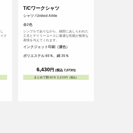
T/Cワークシャツ
シャツ / United Athle
全2色
差し
シンプルでありながら、細部にあしらわれた
ライク
工夫とデイリーユースに最適な性能が無骨な
表情を与えてくれます。
インクジェット印刷（濃色）
ポリエステル 65％、綿 35％
6,430
円
(税込 7,073
)
円
まとめて割
:
50％
3,215
円（税込）