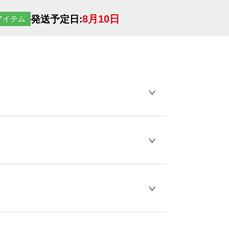
8月10日
発送予定日:
アイテム
らデザインの作成から決済まで完了できま
ェル
や
タンブラーコンシェル
をご利用くだ
とが可能です。
D / PDF 形式になります。データの最大サイ
きない画像はエラーになります。（※
ロードして下さい）
作をお考えの方は、サポートが担当する
エコ