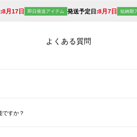
8月17日
8月7日
:
発送予定日:
即日発送アイテム
短納期
よくある質問
サイトからの受注生産にて承っております。デザインツールか
など、大口注文の場合は、サポートが担当する
エコバッグコンシ
ば多いほど、オンデマンドサービスよりも低価格で製作するこ
ップロードできるデータ形式は、JPG / PNG / AI / PS
能ですか？
やスマホで撮影した写真などもアップロード可能です。使用で
接入稿には対応していません。AIで保存し、デザインツールからアップ
サイトからのご注文のみ受け付けております。30個以上のご製