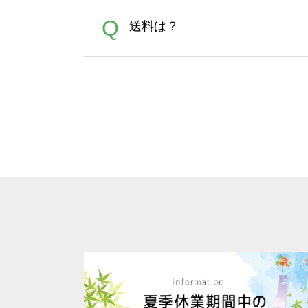
が可能です。お手数ですが、お
各種形式のデータを直接ご入稿す
A
Q
送料は？
文に関わらず、前処理剤が残っ
Adobeデータ(AI,PSD
は落ちない場合があります、
全国一律290円(税抜)です。
A
割引」などによるお値引きで4