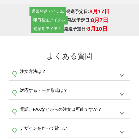
8月17日
発送予定日:
通常発送アイテム
8月7日
発送予定日:
即日発送アイテム
8月10日
発送予定日:
短納期アイテム
よくある質問
注文方法は？
Q
オンデマンドサービスでは、サイトからの受注
A
対応するデータ形式は？
Q
生産にて承っております。デザインツールから
デザインの作成から決済まで完了できます。
デザインツールで対応している画像アップロー
30枚以上やシルク印刷など、大口注文の場合
A
電話、FAXなどからの注文は可能ですか？
Q
ドできるデータ形式は、JPG / PNG / AI / PSD /
は、サポートが担当する
エコバッグコンシェル
PDF 形式になります。データの最大サイズ
や
タンブラーコンシェル
をご利用ください。製
オンデマンドサービスでは、サイトからのご注
は、20MBです。デジカメやスマホで撮影した
作する数量が多ければ多いほど、オンデマンド
A
デザインを作って欲しい
Q
文のみ受け付けております。30個以上のご製
写真などもアップロード可能です。使用できな
サービスよりも低価格で製作することが可能で
作をお考えの方は、サポートが担当する
エコバ
い画像はエラーになります。（※ Illustratorか
す。