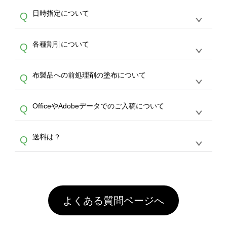
うまくデザインができない。印刷するデザイン
ッグコンシェル
や
タンブラーコンシェル
サービ
らの直接入稿には対応していません。AIで保存
A
日時指定について
Q
を作って欲しい。などの場合は、製作数量が
スをご利用頂ければ、電話やFAX、メールなど
し、デザインツールからアップロードして下さ
30個以上であれば、サポート担当が、デザイ
でご注文が可能です。
い）
恐れ入りますが、日時指定は承っておりませ
ン作成のお手伝いをすることが可能です。
エコ
A
各種割引について
Q
ん。発送後18時以降に配送業者・伝票番号を
バッグコンシェル
や
タンブラーコンシェル
サー
メールでお知らせいたしますので、直接配送業
ビスをご利用ください。(※ 30個以下の場合
【まとめて割】5枚以上でご注文枚数に応じて
者にご連絡いただき調整をお願い致します。
は、デザインツールをご利用ください)
A
布製品への前処理剤の塗布について
Q
カート内で自動的に割引(最大50%)が適用され
ます。 【付与ポイント】購入金額の1％が1ポ
【濃色インクジェット印刷による仕上がりの注
イントとして付与され、次回ご注文時に1ポイ
A
OfficeやAdobeデータでのご入稿について
Q
意点（前処理剤）】カラー生地（Tシャツのホ
ント＝1円としてお使いいただけます。ポイン
ワイト、トートバッグのナチュラル、ホワイト
トは発送完了の翌日に付与され、次回ご注文時
各種形式のデータを直接ご入稿することは出来
以外）のプリントは、濃色インクジェット印刷
からご利用頂けます。ポイントの有効期限は一
A
送料は？
Q
ません。いずれのデータも該当デザインのみ画
といって、プリントを定着させるための処理剤
年間です。【会員ランク】過去10カ月のご注
像(JPEG,PNG,GIF,PDF)に変換、またはAdobe
を塗布しており、短納期・低価格で商品をお届
文回数により会員ランク割引(最大5%)が適用
全国一律290円(税抜)です。また4,000円(税抜)
データ(AI,PSD)で保存して頂き、デザインツー
けするため、処理剤は塗布されたままの状態で
されます。※ログインしてからご注文頂いたも
A
以上のご注文で送料無料とさせて頂いておりま
ル上にアップロードをお願い致します。
出荷を行っております。処理剤自体は人体に無
のに限ります。(同じメールアドレスでご注文
す。「まとめて割」「ポイント」「ランク割
害な性質で、水洗いで落とすことが可能です。
頂いても、ログインがされていなければ、ラン
引」などによるお値引きで4,000円未満になる
お手数ですが、お客様ご自身にて着用前に落と
クにカウントがされません。
よくある質問ページへ
場合は送料がかかりますので、ご注意くださ
していただけますようお願いいたします。※1
い。
通常注文・直送機能でのご注文に関わらず、前