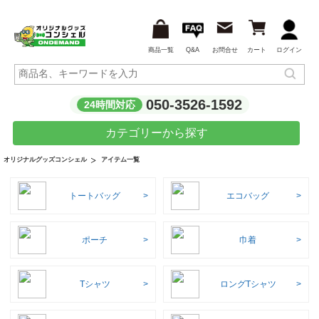
商品一覧
Q&A
お問合せ
カート
ログイン
050-3526-1592
24時間対応
カテゴリーから探す
アイテム一覧
オリジナルグッズコンシェル
トートバッグ
エコバッグ
ポーチ
巾着
Tシャツ
ロングTシャツ