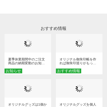
処理剤が残った状態でお届けとなる場合がござ
います。※2 濃色は淡色に比べ処理剤が目立ち
やすく、1回の水洗いでは落ちない場合があり
ます、徐々に軽減されますのでどうかご安心く
ださい。
おすすめ情報
夏季休業期間中のご注文
オリジナル御朱印帳を作
商品の納期変動のお知ら
れば御朱印巡りがもっと
せ
楽しくなる！1冊からオー
お知らせ
おすすめ情報
ダーメイドする魅力と選
び方
オリジナルグッズは1個か
オリジナルグッズを個人