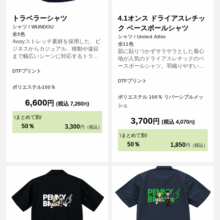
トラベラーシャツ
4.1オンス ドライアスレチッ
シャツ / WUNDOU
ク ベースボールシャツ
全3色
シャツ / United Athle
4wayストレッチ素材を採用した、ビ
全11色
ジネスからカジュアル、移動や遠征
肌に貼りつかずサラサラとした着心
まで幅広いシーンに対応するトラベ
地が人気のドライアスレチックのベ
ラーシャツです。長時間の移動や着
ースボールシャツ。羽織りやすい前
用でもストレスを感じにくく、快適
DTFプリント
開きのデザインはレイヤードスタイ
な着心地をキープします。 素材には
ルもしやすく様々なシーンで活躍で
DTFプリント
ポリエステル100％を使用し、吸汗速
ポリエステル100％
きます。Tシャツとは一味違う個性的
乾性に優れているため、汗ばむ季節
な印象と、ドライシリーズ特有のキ
ポリエステル 100％ リバーシブルメッ
でもさらりとした着用感を実現。 ※
6,600
円
レイな発色も特長です。充実のサイ
(税込 7,260
)
円
シュ
お客様の閲覧環境により、商品の色
ズとカラー展開でチームウェアやイ
が実際と異なって見える場合がござ
\
まとめて割
/
ベントアイテムにも最適な1枚です。
3,700
円
(税込 4,070
)
います。
円
世界に1つだけの自分たちのオリジナ
50％
3,300
円（税込）
ルのユニフォームを簡単に作成でき
\
まとめて割
/
ます！
50％
1,850
円（税込）