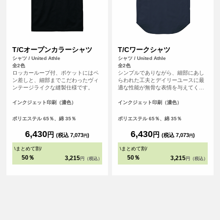
T/Cオープンカラーシャツ
T/Cワークシャツ
シャツ / United Athle
シャツ / United Athle
全2色
全2色
ロッカーループ付、ポケットにはペ
シンプルでありながら、細部にあし
ン差しと、細部までこだわったヴィ
らわれた工夫とデイリーユースに最
ンテージライクな縫製仕様です。
適な性能が無骨な表情を与えてくれ
ます。
インクジェット印刷（濃色）
インクジェット印刷（濃色）
ポリエステル 65％、綿 35％
ポリエステル 65％、綿 35％
6,430
6,430
円
円
(税込 7,073
)
(税込 7,073
)
円
円
\
まとめて割
/
\
まとめて割
/
50％
50％
3,215
3,215
円（税込）
円（税込）