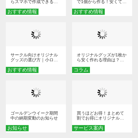
らスマホで作成できる！
で1個から作る！安くて簡
旅行や遠征がもっと楽し
単なオンデマンド制作の
おすすめ情報
くなる巾着＆ポーチ活用
おすすめ情報
秘訣
術
サークル向けオリジナル
オリジナルグッズが1枚か
グッズの選び方｜小ロッ
ら安く作れる理由は？オ
ト・低予算で団結力を高
ンデマンド印刷の仕組み
おすすめ情報
める秘訣
コラム
とメリットを解説
ゴールデンウイーク期間
買うほどお得！まとめて
中の納期変動のお知らせ
割でお得にオリジナルグ
ッズを手に入れよう！
お知らせ
サービス案内