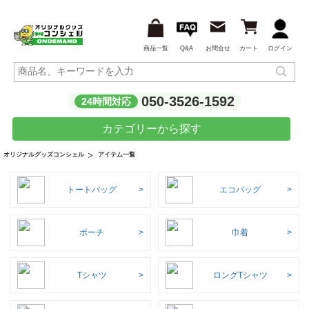
商品一覧
Q&A
お問合せ
カート
ログイン
050-3526-1592
24時間対応
カテゴリーから探す
アイテム一覧
オリジナルグッズコンシェル
トートバッグ
エコバッグ
ポーチ
巾着
Tシャツ
ロングTシャツ