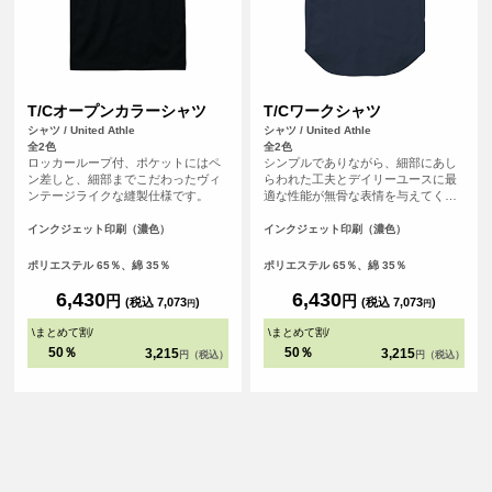
T/Cオープンカラーシャツ
T/Cワークシャツ
シャツ / United Athle
シャツ / United Athle
全2色
全2色
ロッカーループ付、ポケットにはペ
シンプルでありながら、細部にあし
ン差しと、細部までこだわったヴィ
らわれた工夫とデイリーユースに最
ンテージライクな縫製仕様です。
適な性能が無骨な表情を与えてくれ
ます。
インクジェット印刷（濃色）
インクジェット印刷（濃色）
ポリエステル 65％、綿 35％
ポリエステル 65％、綿 35％
6,430
6,430
円
円
(税込 7,073
)
(税込 7,073
)
円
円
\
まとめて割
/
\
まとめて割
/
50％
50％
3,215
3,215
円（税込）
円（税込）