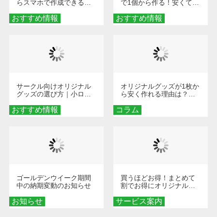
らスマホで作成できる！
で1個から作る！安くて簡
旅行や遠征がもっと楽し
単なオンデマンド制作の
おすすめ情報
くなる巾着＆ポーチ活用
おすすめ情報
秘訣
術
サークル向けオリジナル
オリジナルグッズが1枚か
グッズの選び方｜小ロッ
ら安く作れる理由は？オ
ト・低予算で団結力を高
ンデマンド印刷の仕組み
おすすめ情報
める秘訣
コラム
とメリットを解説
ゴールデンウイーク期間
買うほどお得！まとめて
中の納期変動のお知らせ
割でお得にオリジナルグ
ッズを手に入れよう！
お知らせ
サービス案内