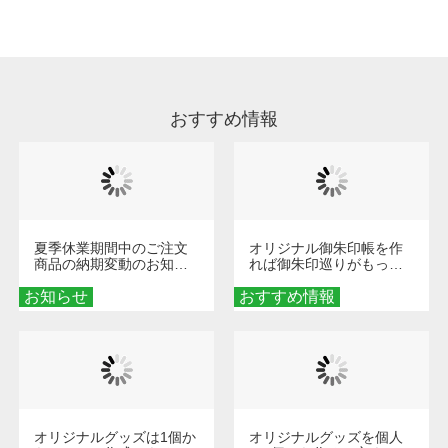
処理剤が残った状態でお届けとなる場合がござ
います。※2 濃色は淡色に比べ処理剤が目立ち
やすく、1回の水洗いでは落ちない場合があり
ます、徐々に軽減されますのでどうかご安心く
ださい。
おすすめ情報
夏季休業期間中のご注文
オリジナル御朱印帳を作
商品の納期変動のお知ら
れば御朱印巡りがもっと
せ
楽しくなる！1冊からオー
お知らせ
おすすめ情報
ダーメイドする魅力と選
び方
オリジナルグッズは1個か
オリジナルグッズを個人