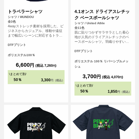
トラベラーシャツ
4.1オンス ドライアスレチッ
シャツ / WUNDOU
ク ベースボールシャツ
全3色
シャツ / United Athle
4wayストレッチ素材を採用した、ビ
全11色
ジネスからカジュアル、移動や遠征
肌に貼りつかずサラサラとした着心
まで幅広いシーンに対応するトラベ
地が人気のドライアスレチックのベ
ラーシャツです。長時間の移動や着
ースボールシャツ。羽織りやすい前
用でもストレスを感じにくく、快適
DTFプリント
開きのデザインはレイヤードスタイ
な着心地をキープします。 素材には
ルもしやすく様々なシーンで活躍で
DTFプリント
ポリエステル100％を使用し、吸汗速
ポリエステル100％
きます。Tシャツとは一味違う個性的
乾性に優れているため、汗ばむ季節
な印象と、ドライシリーズ特有のキ
ポリエステル 100％ リバーシブルメッ
でもさらりとした着用感を実現。 ※
6,600
円
レイな発色も特長です。充実のサイ
(税込 7,260
)
円
シュ
お客様の閲覧環境により、商品の色
ズとカラー展開でチームウェアやイ
が実際と異なって見える場合がござ
\
まとめて割
/
ベントアイテムにも最適な1枚です。
3,700
円
(税込 4,070
)
います。
円
世界に1つだけの自分たちのオリジナ
50％
3,300
円（税込）
ルのユニフォームを簡単に作成でき
\
まとめて割
/
ます！
50％
1,850
円（税込）