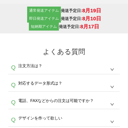
8月19日
発送予定日:
通常発送アイテム
8月10日
発送予定日:
即日発送アイテム
8月17日
発送予定日:
短納期アイテム
よくある質問
注文方法は？
Q
オンデマンドサービスでは、サイトからの受注
A
対応するデータ形式は？
Q
生産にて承っております。デザインツールから
デザインの作成から決済まで完了できます。
デザインツールで対応している画像アップロー
30枚以上やシルク印刷など、大口注文の場合
A
電話、FAXなどからの注文は可能ですか？
Q
ドできるデータ形式は、JPG / PNG / AI / PSD /
は、サポートが担当する
エコバッグコンシェル
PDF 形式になります。データの最大サイズ
や
タンブラーコンシェル
をご利用ください。製
オンデマンドサービスでは、サイトからのご注
は、20MBです。デジカメやスマホで撮影した
作する数量が多ければ多いほど、オンデマンド
A
デザインを作って欲しい
Q
文のみ受け付けております。30個以上のご製
写真などもアップロード可能です。使用できな
サービスよりも低価格で製作することが可能で
作をお考えの方は、サポートが担当する
エコバ
い画像はエラーになります。（※ Illustratorか
す。