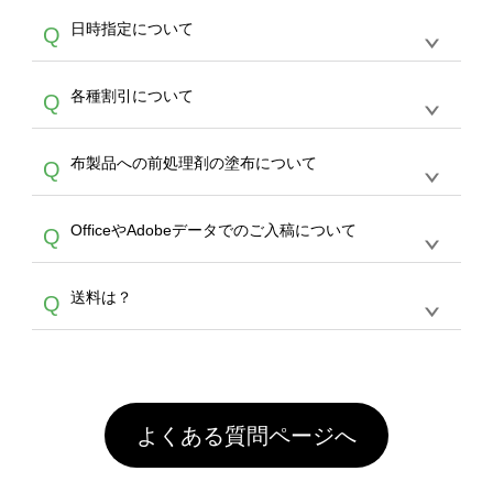
うまくデザインができない。印刷するデザイン
ッグコンシェル
や
タンブラーコンシェル
サービ
らの直接入稿には対応していません。AIで保存
A
日時指定について
Q
を作って欲しい。などの場合は、製作数量が
スをご利用頂ければ、電話やFAX、メールなど
し、デザインツールからアップロードして下さ
30個以上であれば、サポート担当が、デザイ
でご注文が可能です。
い）
恐れ入りますが、日時指定は承っておりませ
ン作成のお手伝いをすることが可能です。
エコ
A
各種割引について
Q
ん。発送後18時以降に配送業者・伝票番号を
バッグコンシェル
や
タンブラーコンシェル
サー
メールでお知らせいたしますので、直接配送業
ビスをご利用ください。(※ 30個以下の場合
【まとめて割】5枚以上でご注文枚数に応じて
者にご連絡いただき調整をお願い致します。
は、デザインツールをご利用ください)
A
布製品への前処理剤の塗布について
Q
カート内で自動的に割引(最大50%)が適用され
ます。 【付与ポイント】購入金額の1％が1ポ
【濃色インクジェット印刷による仕上がりの注
イントとして付与され、次回ご注文時に1ポイ
A
OfficeやAdobeデータでのご入稿について
Q
意点（前処理剤）】カラー生地（Tシャツのホ
ント＝1円としてお使いいただけます。ポイン
ワイト、トートバッグのナチュラル、ホワイト
トは発送完了の翌日に付与され、次回ご注文時
各種形式のデータを直接ご入稿することは出来
以外）のプリントは、濃色インクジェット印刷
からご利用頂けます。ポイントの有効期限は一
A
送料は？
Q
ません。いずれのデータも該当デザインのみ画
といって、プリントを定着させるための処理剤
年間です。【会員ランク】過去10カ月のご注
像(JPEG,PNG,GIF,PDF)に変換、またはAdobe
を塗布しており、短納期・低価格で商品をお届
文回数により会員ランク割引(最大5%)が適用
全国一律290円(税抜)です。また4,000円(税抜)
データ(AI,PSD)で保存して頂き、デザインツー
けするため、処理剤は塗布されたままの状態で
されます。※ログインしてからご注文頂いたも
A
以上のご注文で送料無料とさせて頂いておりま
ル上にアップロードをお願い致します。
出荷を行っております。処理剤自体は人体に無
のに限ります。(同じメールアドレスでご注文
す。「まとめて割」「ポイント」「ランク割
害な性質で、水洗いで落とすことが可能です。
頂いても、ログインがされていなければ、ラン
引」などによるお値引きで4,000円未満になる
お手数ですが、お客様ご自身にて着用前に落と
クにカウントがされません。
よくある質問ページへ
場合は送料がかかりますので、ご注意くださ
していただけますようお願いいたします。※1
い。
通常注文・直送機能でのご注文に関わらず、前