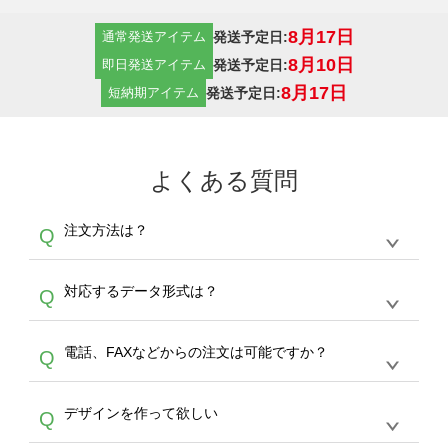
8月17日
発送予定日:
通常発送アイテム
8月10日
発送予定日:
即日発送アイテム
8月17日
発送予定日:
短納期アイテム
よくある質問
注文方法は？
Q
オンデマンドサービスでは、サイトからの受注
A
対応するデータ形式は？
Q
生産にて承っております。デザインツールから
デザインの作成から決済まで完了できます。
デザインツールで対応している画像アップロー
30枚以上やシルク印刷など、大口注文の場合
A
電話、FAXなどからの注文は可能ですか？
Q
ドできるデータ形式は、JPG / PNG / AI / PSD /
は、サポートが担当する
エコバッグコンシェル
PDF 形式になります。データの最大サイズ
や
タンブラーコンシェル
をご利用ください。製
オンデマンドサービスでは、サイトからのご注
は、20MBです。デジカメやスマホで撮影した
作する数量が多ければ多いほど、オンデマンド
A
デザインを作って欲しい
Q
文のみ受け付けております。30個以上のご製
写真などもアップロード可能です。使用できな
サービスよりも低価格で製作することが可能で
作をお考えの方は、サポートが担当する
エコバ
い画像はエラーになります。（※ Illustratorか
す。