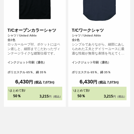
T/Cオープンカラーシャツ
T/Cワークシャツ
シャツ / United Athle
シャツ / United Athle
全2色
全2色
ロッカーループ付、ポケットにはペ
シンプルでありながら、細部にあし
ン差しと、細部までこだわったヴィ
らわれた工夫とデイリーユースに最
ンテージライクな縫製仕様です。
適な性能が無骨な表情を与えてくれ
ます。
インクジェット印刷（濃色）
インクジェット印刷（濃色）
ポリエステル 65％、綿 35％
ポリエステル 65％、綿 35％
6,430
6,430
円
円
(税込 7,073
)
(税込 7,073
)
円
円
\
まとめて割
/
\
まとめて割
/
50％
50％
3,215
3,215
円（税込）
円（税込）