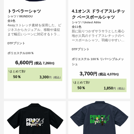
トラベラーシャツ
4.1オンス ドライアスレチッ
シャツ / WUNDOU
ク ベースボールシャツ
全3色
シャツ / United Athle
4wayストレッチ素材を採用した、ビ
全11色
ジネスからカジュアル、移動や遠征
肌に貼りつかずサラサラとした着心
まで幅広いシーンに対応するトラベ
地が人気のドライアスレチックのベ
ラーシャツです。長時間の移動や着
ースボールシャツ。羽織りやすい前
用でもストレスを感じにくく、快適
DTFプリント
開きのデザインはレイヤードスタイ
な着心地をキープします。 素材には
ルもしやすく様々なシーンで活躍で
DTFプリント
ポリエステル100％を使用し、吸汗速
ポリエステル100％
きます。Tシャツとは一味違う個性的
乾性に優れているため、汗ばむ季節
な印象と、ドライシリーズ特有のキ
ポリエステル 100％ リバーシブルメッ
でもさらりとした着用感を実現。 ※
6,600
円
レイな発色も特長です。充実のサイ
(税込 7,260
)
円
シュ
お客様の閲覧環境により、商品の色
ズとカラー展開でチームウェアやイ
が実際と異なって見える場合がござ
\
まとめて割
/
ベントアイテムにも最適な1枚です。
3,700
円
(税込 4,070
)
います。
円
世界に1つだけの自分たちのオリジナ
50％
3,300
円（税込）
ルのユニフォームを簡単に作成でき
\
まとめて割
/
ます！
50％
1,850
円（税込）