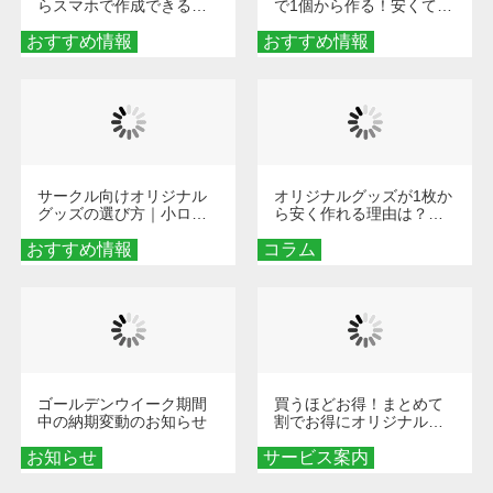
らスマホで作成できる！
で1個から作る！安くて簡
旅行や遠征がもっと楽し
単なオンデマンド制作の
おすすめ情報
くなる巾着＆ポーチ活用
おすすめ情報
秘訣
術
サークル向けオリジナル
オリジナルグッズが1枚か
グッズの選び方｜小ロッ
ら安く作れる理由は？オ
ト・低予算で団結力を高
ンデマンド印刷の仕組み
おすすめ情報
める秘訣
コラム
とメリットを解説
ゴールデンウイーク期間
買うほどお得！まとめて
中の納期変動のお知らせ
割でお得にオリジナルグ
ッズを手に入れよう！
お知らせ
サービス案内