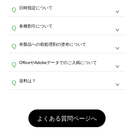
うまくデザインができない。印刷するデザイン
ッグコンシェル
や
タンブラーコンシェル
サービ
らの直接入稿には対応していません。AIで保存
A
日時指定について
Q
を作って欲しい。などの場合は、製作数量が
スをご利用頂ければ、電話やFAX、メールなど
し、デザインツールからアップロードして下さ
30個以上であれば、サポート担当が、デザイ
でご注文が可能です。
い）
恐れ入りますが、日時指定は承っておりませ
ン作成のお手伝いをすることが可能です。
エコ
A
各種割引について
Q
ん。発送後18時以降に配送業者・伝票番号を
バッグコンシェル
や
タンブラーコンシェル
サー
メールでお知らせいたしますので、直接配送業
ビスをご利用ください。(※ 30個以下の場合
【まとめて割】5枚以上でご注文枚数に応じて
者にご連絡いただき調整をお願い致します。
は、デザインツールをご利用ください)
A
布製品への前処理剤の塗布について
Q
カート内で自動的に割引(最大50%)が適用され
ます。 【付与ポイント】購入金額の1％が1ポ
【濃色インクジェット印刷による仕上がりの注
イントとして付与され、次回ご注文時に1ポイ
A
OfficeやAdobeデータでのご入稿について
Q
意点（前処理剤）】カラー生地（Tシャツのホ
ント＝1円としてお使いいただけます。ポイン
ワイト、トートバッグのナチュラル、ホワイト
トは発送完了の翌日に付与され、次回ご注文時
各種形式のデータを直接ご入稿することは出来
以外）のプリントは、濃色インクジェット印刷
からご利用頂けます。ポイントの有効期限は一
A
送料は？
Q
ません。いずれのデータも該当デザインのみ画
といって、プリントを定着させるための処理剤
年間です。【会員ランク】過去10カ月のご注
像(JPEG,PNG,GIF,PDF)に変換、またはAdobe
を塗布しており、短納期・低価格で商品をお届
文回数により会員ランク割引(最大5%)が適用
全国一律290円(税抜)です。また4,000円(税抜)
データ(AI,PSD)で保存して頂き、デザインツー
けするため、処理剤は塗布されたままの状態で
されます。※ログインしてからご注文頂いたも
A
以上のご注文で送料無料とさせて頂いておりま
ル上にアップロードをお願い致します。
出荷を行っております。処理剤自体は人体に無
のに限ります。(同じメールアドレスでご注文
す。「まとめて割」「ポイント」「ランク割
害な性質で、水洗いで落とすことが可能です。
頂いても、ログインがされていなければ、ラン
引」などによるお値引きで4,000円未満になる
お手数ですが、お客様ご自身にて着用前に落と
クにカウントがされません。
よくある質問ページへ
場合は送料がかかりますので、ご注意くださ
していただけますようお願いいたします。※1
い。
通常注文・直送機能でのご注文に関わらず、前