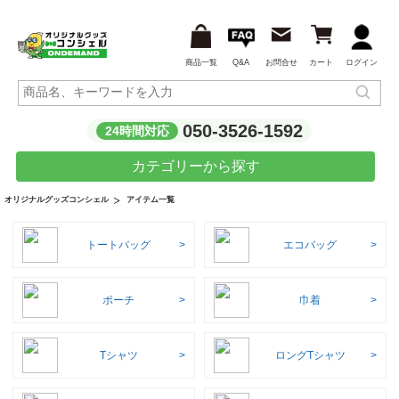
商品一覧
Q&A
お問合せ
カート
ログイン
050-3526-1592
24時間対応
カテゴリーから探す
アイテム一覧
オリジナルグッズコンシェル
トートバッグ
エコバッグ
ポーチ
巾着
Tシャツ
ロングTシャツ