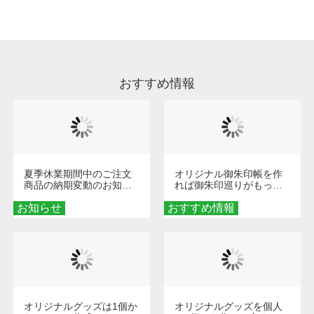
処理剤が残った状態でお届けとなる場合がござ
います。※2 濃色は淡色に比べ処理剤が目立ち
やすく、1回の水洗いでは落ちない場合があり
ます、徐々に軽減されますのでどうかご安心く
ださい。
おすすめ情報
夏季休業期間中のご注文
オリジナル御朱印帳を作
商品の納期変動のお知ら
れば御朱印巡りがもっと
せ
楽しくなる！1冊からオー
お知らせ
おすすめ情報
ダーメイドする魅力と選
び方
オリジナルグッズは1個か
オリジナルグッズを個人