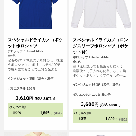
スペシャルドライカノコポケ
スペシャルドライカノコロン
ットポロシャツ
グスリーブポロシャツ（ポケ
ポロシャツ / United Athle
ット付）
全4色
ポロシャツ / United Athle
定番の綿100%鹿の子素材とは一味違
全3色
うポロシャツ。 ポリエステル100%
繰り返し洗っても色落ちしにくく、
で編み立てることで上質な光沢とな
洗濯後のお手入れも簡単、さらに胸
めらかな風合いを実現。 軽くサラッ
ポケットありという文句なしの一
とした素材の快適な着心地に、何度
インクジェット印刷（淡色・濃色）
枚。
も袖を通したくなること間違いな
インクジェット印刷（淡色・濃色）
し。 さらには洗濯後のシワ等が少な
ポリエステル 100％
くお手入れも簡単で、きっちりと清
ポリエステル 100％ 鹿の子
潔感のある襟元に胸ポケットも兼備
3,610
円
(税込 3,971
)
円
したビジネスシーンにも大活躍のポ
3,600
円
(税込 3,960
)
ロシャツです！
円
\
まとめて割
/
50％
1,805
\
まとめて割
/
円（税込）
50％
1,800
円（税込）