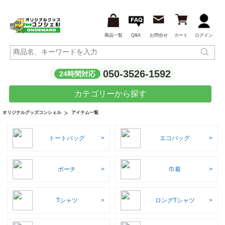
商品一覧
Q&A
お問合せ
カート
ログイン
050-3526-1592
24時間対応
カテゴリーから探す
アイテム一覧
オリジナルグッズコンシェル
トートバッグ
エコバッグ
ポーチ
巾着
Tシャツ
ロングTシャツ