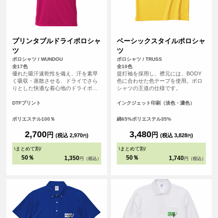
プリンタブルドライポロシャ
ベーシックスタイルポロシャ
ツ
ツ
ポロシャツ / WUNDOU
ポロシャツ / TRUSS
全17色
全10色
優れた吸汗速乾性を備え、汗を素早
提灯袖を採用し、襟元には、BODY
く吸収・蒸散させる、ドライでさら
色に合わせた色テープを使用。ポロ
りとした快適な着心地のドライポロ
シャツの王道の仕様です。
シャツ。アクティブなビジネスシー
ンやスポーツシーンでも、爽やかな
DTFプリント
インクジェット印刷（淡色・濃色）
印象を保ちます。さらに、シルクの
ような滑らかな肌触りも魅力。上品
ポリエステル100％
綿65%ポリエステル35%
なルックスながら、オンオフ問わず
快適に着用いただけます。
2,700
3,480
円
円
(税込 2,970
)
(税込 3,828
)
円
円
\
まとめて割
/
\
まとめて割
/
50％
50％
1,350
1,740
円（税込）
円（税込）