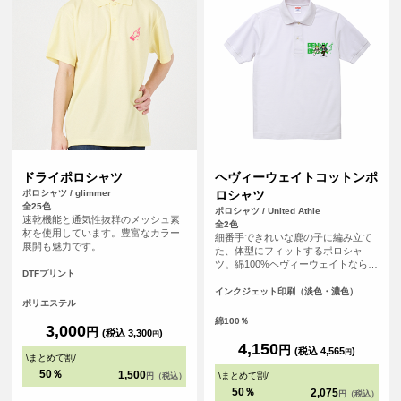
ドライポロシャツ
ヘヴィーウェイトコットンポ
ポロシャツ / glimmer
ロシャツ
全25色
ポロシャツ / United Athle
速乾機能と通気性抜群のメッシュ素
全2色
材を使用しています。豊富なカラー
細番手できれいな鹿の子に編み立て
展開も魅力です。
た、体型にフィットするポロシャ
ツ。綿100%ヘヴィーウェイトならで
DTFプリント
はのしっかり感と柔らかな着心地、
縮率変化が少ないのも特徴。手軽で
インクジェット印刷（淡色・濃色）
ポリエステル
ありながら様々なシーンで大活躍の
ポロシャツです。
綿100％
3,000
円
(税込 3,300
)
円
4,150
円
(税込 4,565
)
円
\
まとめて割
/
50％
1,500
\
まとめて割
/
円（税込）
50％
2,075
円（税込）