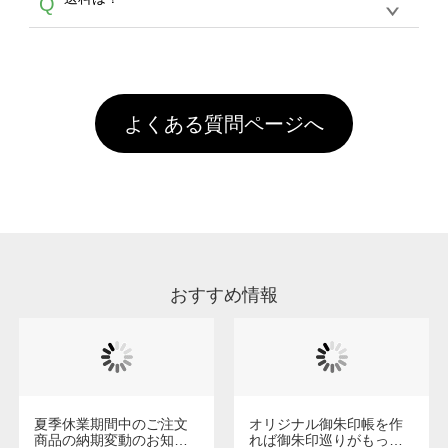
Q
ません。いずれのデータも該当デザインのみ画
といって、プリントを定着させるための処理剤
年間です。【会員ランク】過去10カ月のご注
像(JPEG,PNG,GIF,PDF)に変換、またはAdobe
を塗布しており、短納期・低価格で商品をお届
文回数により会員ランク割引(最大5%)が適用
全国一律290円(税抜)です。また4,000円(税抜)
データ(AI,PSD)で保存して頂き、デザインツー
けするため、処理剤は塗布されたままの状態で
されます。※ログインしてからご注文頂いたも
A
以上のご注文で送料無料とさせて頂いておりま
ル上にアップロードをお願い致します。
出荷を行っております。処理剤自体は人体に無
のに限ります。(同じメールアドレスでご注文
す。「まとめて割」「ポイント」「ランク割
害な性質で、水洗いで落とすことが可能です。
頂いても、ログインがされていなければ、ラン
引」などによるお値引きで4,000円未満になる
お手数ですが、お客様ご自身にて着用前に落と
クにカウントがされません。
よくある質問ページへ
場合は送料がかかりますので、ご注意くださ
していただけますようお願いいたします。※1
い。
通常注文・直送機能でのご注文に関わらず、前
処理剤が残った状態でお届けとなる場合がござ
います。※2 濃色は淡色に比べ処理剤が目立ち
やすく、1回の水洗いでは落ちない場合があり
ます、徐々に軽減されますのでどうかご安心く
ださい。
おすすめ情報
夏季休業期間中のご注文
オリジナル御朱印帳を作
商品の納期変動のお知ら
れば御朱印巡りがもっと