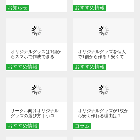
せ
楽しくなる！1冊からオー
お知らせ
おすすめ情報
ダーメイドする魅力と選
び方
オリジナルグッズは1個か
オリジナルグッズを個人
らスマホで作成できる！
で1個から作る！安くて簡
旅行や遠征がもっと楽し
単なオンデマンド制作の
おすすめ情報
くなる巾着＆ポーチ活用
おすすめ情報
秘訣
術
サークル向けオリジナル
オリジナルグッズが1枚か
グッズの選び方｜小ロッ
ら安く作れる理由は？オ
ト・低予算で団結力を高
ンデマンド印刷の仕組み
おすすめ情報
める秘訣
コラム
とメリットを解説