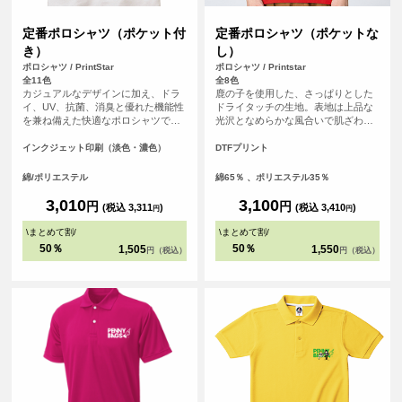
定番ポロシャツ（ポケット付
定番ポロシャツ（ポケットな
き）
し）
ポロシャツ / PrintStar
ポロシャツ / Printstar
全11色
全8色
カジュアルなデザインに加え、ドラ
鹿の子を使用した、さっぱりとした
イ、UV、抗菌、消臭と優れた機能性
ドライタッチの生地。表地は上品な
を兼ね備えた快適なポロシャツで
光沢となめらかな風合いで肌ざわり
す。襟付きがお好みの方におすすめ
も良く、汗冷えしにくいので快適な
です。 豊富なカラーバリエーション
ウェア。シワが付きにくく、乾きや
インクジェット印刷（淡色・濃色）
DTFプリント
で、カジュアルからビジネスまで幅
すい、繰り返し洗っても色落ちしに
広いシーンで活躍します！
くいイージーケアが何よりも魅力。
綿/ポリエステル
綿65％ 、ポリエステル35％
※お客様の閲覧環境により、商品の
色が実際と異なって見える場合がご
3,010
3,100
円
円
(税込 3,311
)
(税込 3,410
)
円
円
ざいます。 <br> ※別ページに胸ポケ
ット付きのタイプのご用意もござい
\
まとめて割
/
\
まとめて割
/
ます。
50％
50％
1,505
1,550
円（税込）
円（税込）