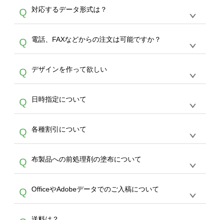
オンデマンドサービスでは、サイトからの受注
A
対応するデータ形式は？
Q
生産にて承っております。デザインツールから
デザインの作成から決済まで完了できます。
デザインツールで対応している画像アップロー
30枚以上やシルク印刷など、大口注文の場合
A
電話、FAXなどからの注文は可能ですか？
Q
ドできるデータ形式は、JPG / PNG / AI / PSD /
は、サポートが担当する
エコバッグコンシェル
PDF 形式になります。データの最大サイズ
や
タンブラーコンシェル
をご利用ください。製
オンデマンドサービスでは、サイトからのご注
は、20MBです。デジカメやスマホで撮影した
作する数量が多ければ多いほど、オンデマンド
A
デザインを作って欲しい
Q
文のみ受け付けております。30個以上のご製
写真などもアップロード可能です。使用できな
サービスよりも低価格で製作することが可能で
作をお考えの方は、サポートが担当する
エコバ
い画像はエラーになります。（※ Illustratorか
す。
うまくデザインができない。印刷するデザイン
ッグコンシェル
や
タンブラーコンシェル
サービ
らの直接入稿には対応していません。AIで保存
A
日時指定について
Q
を作って欲しい。などの場合は、製作数量が
スをご利用頂ければ、電話やFAX、メールなど
し、デザインツールからアップロードして下さ
30個以上であれば、サポート担当が、デザイ
でご注文が可能です。
い）
恐れ入りますが、日時指定は承っておりませ
ン作成のお手伝いをすることが可能です。
エコ
A
各種割引について
Q
ん。発送後18時以降に配送業者・伝票番号を
バッグコンシェル
や
タンブラーコンシェル
サー
メールでお知らせいたしますので、直接配送業
ビスをご利用ください。(※ 30個以下の場合
【まとめて割】5枚以上でご注文枚数に応じて
者にご連絡いただき調整をお願い致します。
は、デザインツールをご利用ください)
A
布製品への前処理剤の塗布について
Q
カート内で自動的に割引(最大50%)が適用され
ます。 【付与ポイント】購入金額の1％が1ポ
【濃色インクジェット印刷による仕上がりの注
イントとして付与され、次回ご注文時に1ポイ
A
OfficeやAdobeデータでのご入稿について
Q
意点（前処理剤）】カラー生地（Tシャツのホ
ント＝1円としてお使いいただけます。ポイン
ワイト、トートバッグのナチュラル、ホワイト
トは発送完了の翌日に付与され、次回ご注文時
各種形式のデータを直接ご入稿することは出来
以外）のプリントは、濃色インクジェット印刷
からご利用頂けます。ポイントの有効期限は一
A
送料は？