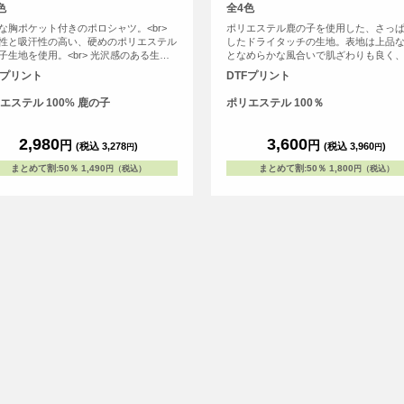
色
全4色
な胸ポケット付きのポロシャツ。<br>
ポリエステル鹿の子を使用した、さっ
性と吸汗性の高い、硬めのポリエステル
したドライタッチの生地。表地は上品
子生地を使用。<br> 光沢感のある生地
となめらかな風合いで肌ざわりも良く
やかながら深みのあるカラーを採用し、
えしにくいので快適なウェアで最高の
Fプリント
DTFプリント
ント後のデザインが映えます 。<br> ま
ーマンスを実現。ホワイトの生地には
特殊な糸を使用することで、淡色の生地
を軽減させるため特殊な糸を使用。そ
エステル 100% 鹿の子
ポリエステル 100％
け感が軽減されています。
シワが付きにくく、乾きやすい、繰り
っても色落ちしにくい取り扱いの容易
よりも魅力。
2,980
3,600
円
円
(税込 3,278
)
(税込 3,960
)
円
円
まとめて割
:
50％
1,490
まとめて割
:
50％
1,800
円（税込）
円（税込）