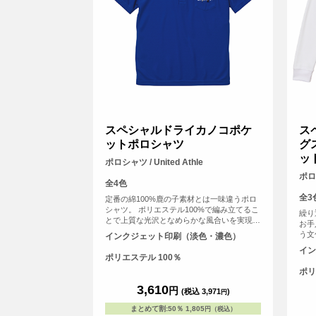
スペシャルドライカノコポケ
ス
ットポロシャツ
グ
ッ
ポロシャツ / United Athle
ポロシ
全4色
全3
定番の綿100%鹿の子素材とは一味違うポロ
シャツ。 ポリエステル100%で編み立てるこ
繰り
とで上質な光沢となめらかな風合いを実現。
お手
軽くサラッとした素材の快適な着心地に、何
う文
インクジェット印刷（淡色・濃色）
度も袖を通したくなること間違いなし。 さ
イン
らには洗濯後のシワ等が少なくお手入れも簡
ポリエステル 100％
単で、きっちりと清潔感のある襟元に胸ポケ
ポリ
ットも兼備したビジネスシーンにも大活躍の
ポロシャツです！
3,610
円
(税込 3,971
)
円
まとめて割
:
50％
1,805
円（税込）