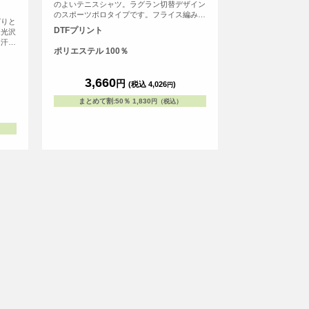
のよいテニスシャツ。ラグラン切替デザイン
のスポーツポロタイプです。フライス編みの
ぱりと
衿にはラインが入っており、前立てボタンの
DTFプリント
な光沢
箇所も切替カラーを使いスポーティなデザイ
、汗冷
ンになっています。スタッフユニフォームと
ポリエステル 100％
パフォ
してもテニス等、ラケットスポーツのチーム
透け感
ウェアとしてはもちろん、各種施設や企業の
して、
スタッフユニフォームとしても採用いただく
3,660
円
返し洗
(税込 4,026
)
円
ことが増えています。
さが何
まとめて割
:
50％
1,830
円（税込）