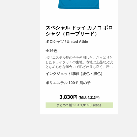
スペシャル ドライ カノコ ポロ
シャツ（ローブリード）
ポロシャツ / United Athle
全16色
ポリエステル鹿の子を使用した、さっぱりと
したドライタッチの生地。表地は上品な光沢
となめらかな風合いで肌ざわりも良く、汗冷
えしにくいので快適なウェアで最高のパフォ
インクジェット印刷（淡色・濃色）
ーマンスを実現。ホワイトの生地には透け感
を軽減させるため特殊な糸を使用。そして、
ポリエステル 100％ 鹿の子
シワが付きにくく、乾きやすい、繰り返し洗
っても色落ちしにくいイージーケアが何より
も魅力。
3,830
円
(税込 4,213
)
円
まとめて割
:
50％
1,915
円（税込）