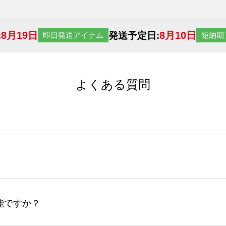
8月19日
8月10日
:
発送予定日:
即日発送アイテム
短納期
よくある質問
サイトからの受注生産にて承っております。デザインツールか
など、大口注文の場合は、サポートが担当する
エコバッグコンシ
ば多いほど、オンデマンドサービスよりも低価格で製作するこ
ップロードできるデータ形式は、JPG / PNG / AI / PS
能ですか？
やスマホで撮影した写真などもアップロード可能です。使用で
接入稿には対応していません。AIで保存し、デザインツールからアップ