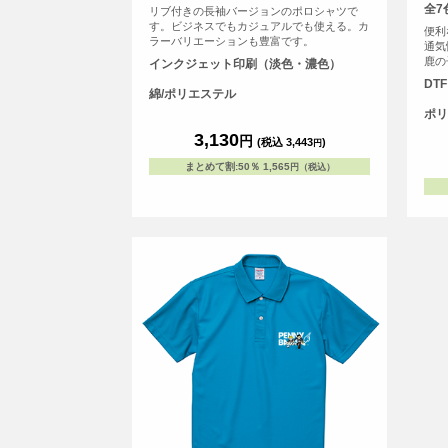
全7
リブ付きの長袖バージョンのポロシャツで
す。ビジネスでもカジュアルでも使える。カ
便利
ラーバリエーションも豊富です。
通気
鹿の
インクジェット印刷（淡色・濃色）
に鮮
DT
プリ
綿/ポリエステル
た、
ポリ
の透
3,130
円
(税込 3,443
)
円
まとめて割
:
50％
1,565
円（税込）