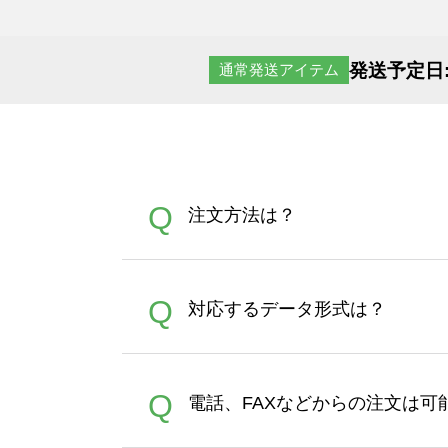
発送予定日
通常発送アイテム
Q
注文方法は？
オンデマンドサービスでは、
A
Q
対応するデータ形式は？
す。 30枚以上やシルク印刷
さい。製作する数量が多けれ
デザインツールで対応している画像ア
A
Q
電話、FAXなどからの注文は可
ズは、20MBです。デジカメ
Illustratorからの直