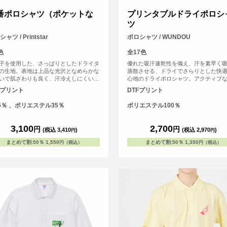
番ポロシャツ（ポケットな
プリンタブルドライポロシ
）
ツ
ャツ / Printstar
ポロシャツ / WUNDOU
色
全17色
子を使用した、さっぱりとしたドライタ
優れた吸汗速乾性を備え、汗を素早く
の生地。表地は上品な光沢となめらかな
蒸散させる、ドライでさらりとした快
いで肌ざわりも良く、汗冷えしにくいの
心地のドライポロシャツ。アクティブ
適なウェア。シワが付きにくく、乾きや
ネスシーンやスポーツシーンでも、爽
Fプリント
DTFプリント
、繰り返し洗っても色落ちしにくいイー
印象を保ちます。さらに、シルクのよ
ケアが何よりも魅力。 ※お客様の閲覧
らかな肌触りも魅力。上品なルックス
5％ 、ポリエステル35％
ポリエステル100％
により、商品の色が実際と異なって見え
ら、オンオフ問わず快適に着用いただ
合がございます。 <br> ※別ページに胸
す。
ット付きのタイプのご用意もございま
3,100
2,700
円
円
(税込 3,410
)
(税込 2,970
)
円
円
まとめて割
:
50％
1,550
まとめて割
:
50％
1,350
円（税込）
円（税込）