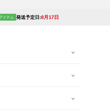
8月17日
発送予定日:
アイテム
らデザインの作成から決済まで完了できま
ェル
や
タンブラーコンシェル
をご利用くだ
とが可能です。
D / PDF 形式になります。データの最大サイ
きない画像はエラーになります。（※
ロードして下さい）