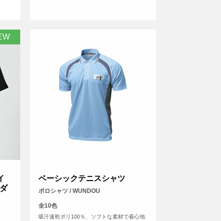
EW
イ
ベーシックテニスシャツ
ダ
ポロシャツ / WUNDOU
全10色
吸汗速乾ポリ100％、ソフトな素材で着心地