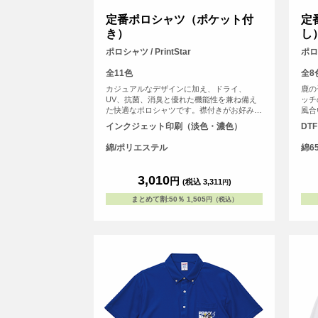
定番ポロシャツ（ポケット付
定
き）
し
ポロシャツ / PrintStar
ポロシ
全11色
全8
カジュアルなデザインに加え、ドライ、
鹿の
UV、抗菌、消臭と優れた機能性を兼ね備え
ッチ
た快適なポロシャツです。襟付きがお好みの
風合
方におすすめです。 豊富なカラーバリエー
で快
インクジェット印刷（淡色・濃色）
DT
ションで、カジュアルからビジネスまで幅広
すい
いシーンで活躍します！
ジー
綿/ポリエステル
綿6
環境
る場
ポケ
3,010
円
(税込 3,311
)
円
す。
まとめて割
:
50％
1,505
円（税込）