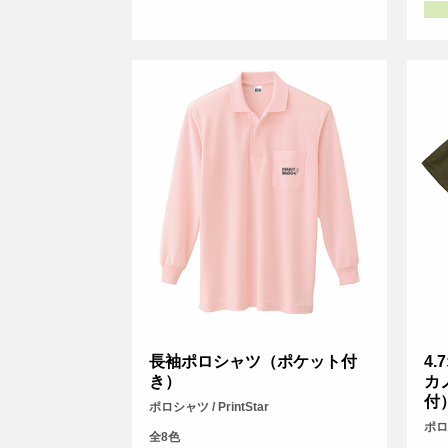
長袖ポロシャツ（ポケット付
4
き）
カ
付
ポロシャツ / PrintStar
ポロシ
全8色