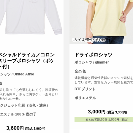
ペシャルドライカノコロン
ドライポロシャツ
スリーブポロシャツ（ポケ
ポロシャツ / glimmer
ト付）
全25色
ャツ / United Athle
速乾機能と通気性抜群のメッシュ素材
しています。豊富なカラー展開も魅力
色
DTFプリント
返し洗っても色落ちしにくく、洗濯後の
入れも簡単、さらに胸ポケットありとい
ポリエステル
句なしの一枚。
クジェット印刷（淡色・濃色）
3,000
円
(税込 3,300
)
円
エステル 100％ 鹿の子
まとめて割
:
50％
1,500
円（税込）
3,600
円
(税込 3,960
)
円