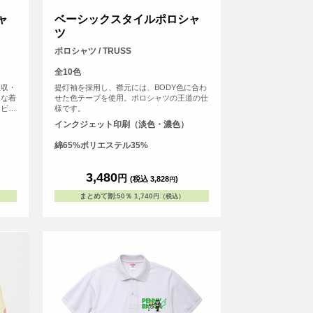
ャ
ベーシックスタイルポロシャ
ツ
ポロシャツ / TRUSS
全10色
吸収・
提灯袖を採用し、襟元には、BODY色に合わ
適な着
せた色テープを使用。ポロシャツの王道の仕
なビジ
様です。
やかな
インクジェット印刷（淡色・濃色）
うな滑
なが
綿65%ポリエステル35%
けま
3,480
円
(税込 3,828
)
円
まとめて割
:
50％
1,740
円（税込）