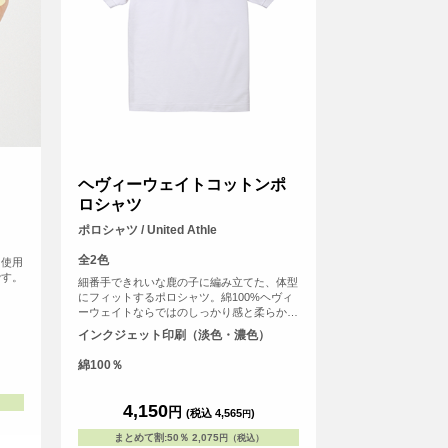
ヘヴィーウェイトコットンポ
ロシャツ
ポロシャツ / United Athle
全2色
を使用
です。
細番手できれいな鹿の子に編み立てた、体型
にフィットするポロシャツ。綿100%ヘヴィ
ーウェイトならではのしっかり感と柔らかな
着心地、縮率変化が少ないのも特徴。手軽で
インクジェット印刷（淡色・濃色）
ありながら様々なシーンで大活躍のポロシャ
ツです。
綿100％
4,150
円
(税込 4,565
)
円
まとめて割
:
50％
2,075
円（税込）