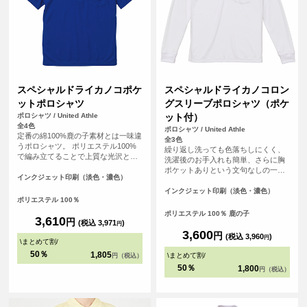
スペシャルドライカノコポケ
スペシャルドライカノコロン
ットポロシャツ
グスリーブポロシャツ（ポケ
ポロシャツ / United Athle
ット付）
全4色
ポロシャツ / United Athle
定番の綿100%鹿の子素材とは一味違
全3色
うポロシャツ。 ポリエステル100%
繰り返し洗っても色落ちしにくく、
で編み立てることで上質な光沢とな
洗濯後のお手入れも簡単、さらに胸
めらかな風合いを実現。 軽くサラッ
ポケットありという文句なしの一
とした素材の快適な着心地に、何度
インクジェット印刷（淡色・濃色）
枚。
も袖を通したくなること間違いな
インクジェット印刷（淡色・濃色）
し。 さらには洗濯後のシワ等が少な
ポリエステル 100％
くお手入れも簡単で、きっちりと清
ポリエステル 100％ 鹿の子
潔感のある襟元に胸ポケットも兼備
3,610
円
(税込 3,971
)
円
したビジネスシーンにも大活躍のポ
3,600
円
(税込 3,960
)
ロシャツです！
円
\
まとめて割
/
50％
1,805
\
まとめて割
/
円（税込）
50％
1,800
円（税込）