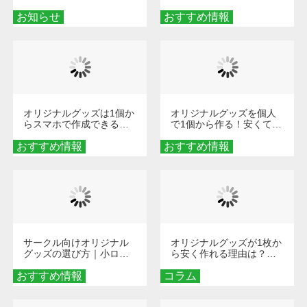
せ
楽しくなる！1冊からオー
お知らせ
おすすめ情報
ダーメイドする魅力と選
び方
オリジナルグッズは1個か
オリジナルグッズを個人
らスマホで作成できる！
で1個から作る！安くて簡
旅行や遠征がもっと楽し
単なオンデマンド制作の
おすすめ情報
くなる巾着＆ポーチ活用
おすすめ情報
秘訣
術
サークル向けオリジナル
オリジナルグッズが1枚か
グッズの選び方｜小ロッ
ら安く作れる理由は？オ
ト・低予算で団結力を高
ンデマンド印刷の仕組み
おすすめ情報
める秘訣
コラム
とメリットを解説