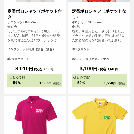
定番ポロシャツ（ポケット付
定番ポロシャツ（ポケットな
き）
し）
ポロシャツ / PrintStar
ポロシャツ / Printstar
全11色
全8色
カジュアルなデザインに加え、ドラ
鹿の子を使用した、さっぱりとした
イ、UV、抗菌、消臭と優れた機能性
ドライタッチの生地。表地は上品な
を兼ね備えた快適なポロシャツで
光沢となめらかな風合いで肌ざわり
す。襟付きがお好みの方におすすめ
も良く、汗冷えしにくいので快適な
です。 豊富なカラーバリエーション
ウェア。シワが付きにくく、乾きや
インクジェット印刷（淡色・濃色）
DTFプリント
で、カジュアルからビジネスまで幅
すい、繰り返し洗っても色落ちしに
広いシーンで活躍します！
くいイージーケアが何よりも魅力。
綿/ポリエステル
綿65％ 、ポリエステル35％
※お客様の閲覧環境により、商品の
色が実際と異なって見える場合がご
3,010
3,100
円
円
(税込 3,311
)
(税込 3,410
)
円
円
ざいます。 <br> ※別ページに胸ポケ
ット付きのタイプのご用意もござい
\
まとめて割
/
\
まとめて割
/
ます。
50％
50％
1,505
1,550
円（税込）
円（税込）