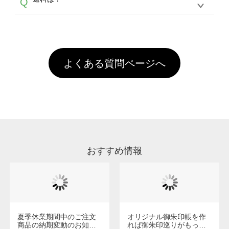
Q
ません。いずれのデータも該当デザインのみ画
といって、プリントを定着させるための処理剤
年間です。【会員ランク】過去10カ月のご注
像(JPEG,PNG,GIF,PDF)に変換、またはAdobe
を塗布しており、短納期・低価格で商品をお届
文回数により会員ランク割引(最大5%)が適用
全国一律290円(税抜)です。また4,000円(税抜)
データ(AI,PSD)で保存して頂き、デザインツー
けするため、処理剤は塗布されたままの状態で
されます。※ログインしてからご注文頂いたも
A
以上のご注文で送料無料とさせて頂いておりま
ル上にアップロードをお願い致します。
出荷を行っております。処理剤自体は人体に無
のに限ります。(同じメールアドレスでご注文
す。「まとめて割」「ポイント」「ランク割
害な性質で、水洗いで落とすことが可能です。
頂いても、ログインがされていなければ、ラン
引」などによるお値引きで4,000円未満になる
お手数ですが、お客様ご自身にて着用前に落と
クにカウントがされません。
よくある質問ページへ
場合は送料がかかりますので、ご注意くださ
していただけますようお願いいたします。※1
い。
通常注文・直送機能でのご注文に関わらず、前
処理剤が残った状態でお届けとなる場合がござ
います。※2 濃色は淡色に比べ処理剤が目立ち
やすく、1回の水洗いでは落ちない場合があり
ます、徐々に軽減されますのでどうかご安心く
ださい。
おすすめ情報
夏季休業期間中のご注文
オリジナル御朱印帳を作
商品の納期変動のお知ら
れば御朱印巡りがもっと