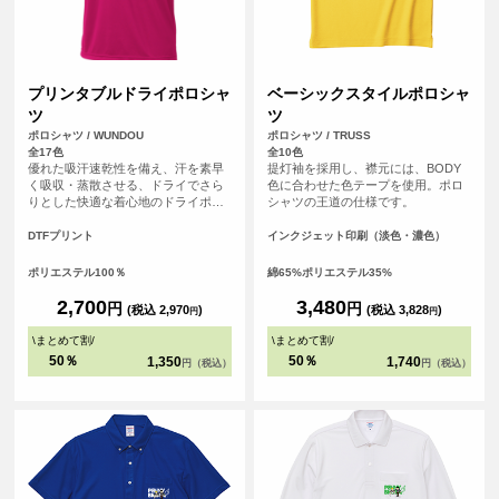
プリンタブルドライポロシャ
ベーシックスタイルポロシャ
ツ
ツ
ポロシャツ / WUNDOU
ポロシャツ / TRUSS
全17色
全10色
優れた吸汗速乾性を備え、汗を素早
提灯袖を採用し、襟元には、BODY
く吸収・蒸散させる、ドライでさら
色に合わせた色テープを使用。ポロ
りとした快適な着心地のドライポロ
シャツの王道の仕様です。
シャツ。アクティブなビジネスシー
ンやスポーツシーンでも、爽やかな
DTFプリント
インクジェット印刷（淡色・濃色）
印象を保ちます。さらに、シルクの
ような滑らかな肌触りも魅力。上品
ポリエステル100％
綿65%ポリエステル35%
なルックスながら、オンオフ問わず
快適に着用いただけます。
2,700
3,480
円
円
(税込 2,970
)
(税込 3,828
)
円
円
\
まとめて割
/
\
まとめて割
/
50％
50％
1,350
1,740
円（税込）
円（税込）