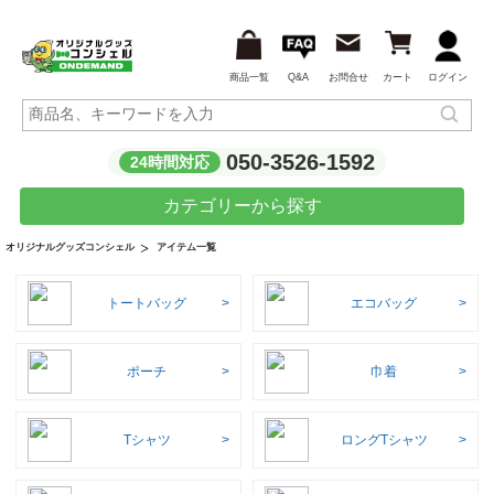
商品一覧
Q&A
お問合せ
カート
ログイン
050-3526-1592
24時間対応
カテゴリーから探す
アイテム一覧
オリジナルグッズコンシェル
トートバッグ
エコバッグ
ポーチ
巾着
Tシャツ
ロングTシャツ