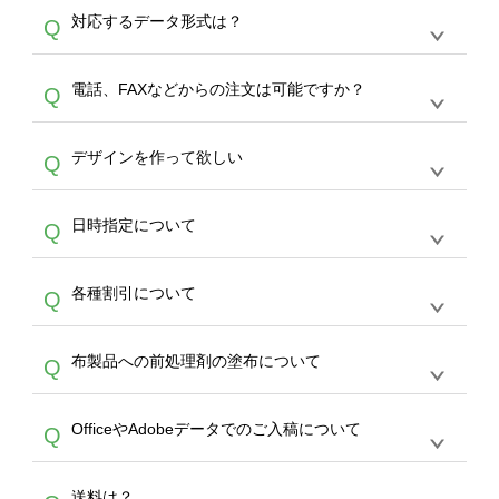
オンデマンドサービスでは、サイトからの受注
A
対応するデータ形式は？
Q
生産にて承っております。デザインツールから
デザインの作成から決済まで完了できます。
デザインツールで対応している画像アップロー
30枚以上やシルク印刷など、大口注文の場合
A
電話、FAXなどからの注文は可能ですか？
Q
ドできるデータ形式は、JPG / PNG / AI / PSD /
は、サポートが担当する
エコバッグコンシェル
PDF 形式になります。データの最大サイズ
や
タンブラーコンシェル
をご利用ください。製
オンデマンドサービスでは、サイトからのご注
は、20MBです。デジカメやスマホで撮影した
作する数量が多ければ多いほど、オンデマンド
A
デザインを作って欲しい
Q
文のみ受け付けております。30個以上のご製
写真などもアップロード可能です。使用できな
サービスよりも低価格で製作することが可能で
作をお考えの方は、サポートが担当する
エコバ
い画像はエラーになります。（※ Illustratorか
す。
うまくデザインができない。印刷するデザイン
ッグコンシェル
や
タンブラーコンシェル
サービ
らの直接入稿には対応していません。AIで保存
A
日時指定について
Q
を作って欲しい。などの場合は、製作数量が
スをご利用頂ければ、電話やFAX、メールなど
し、デザインツールからアップロードして下さ
30個以上であれば、サポート担当が、デザイ
でご注文が可能です。
い）
恐れ入りますが、日時指定は承っておりませ
ン作成のお手伝いをすることが可能です。
エコ
A
各種割引について
Q
ん。発送後18時以降に配送業者・伝票番号を
バッグコンシェル
や
タンブラーコンシェル
サー
メールでお知らせいたしますので、直接配送業
ビスをご利用ください。(※ 30個以下の場合
【まとめて割】5枚以上でご注文枚数に応じて
者にご連絡いただき調整をお願い致します。
は、デザインツールをご利用ください)
A
布製品への前処理剤の塗布について
Q
カート内で自動的に割引(最大50%)が適用され
ます。 【付与ポイント】購入金額の1％が1ポ
【濃色インクジェット印刷による仕上がりの注
イントとして付与され、次回ご注文時に1ポイ
A
OfficeやAdobeデータでのご入稿について
Q
意点（前処理剤）】カラー生地（Tシャツのホ
ント＝1円としてお使いいただけます。ポイン
ワイト、トートバッグのナチュラル、ホワイト
トは発送完了の翌日に付与され、次回ご注文時
各種形式のデータを直接ご入稿することは出来
以外）のプリントは、濃色インクジェット印刷
からご利用頂けます。ポイントの有効期限は一
A
送料は？