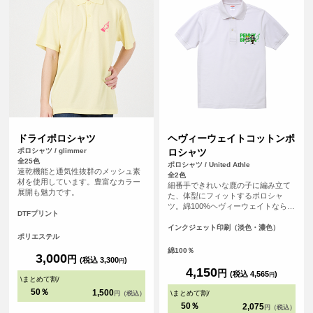
ドライポロシャツ
ヘヴィーウェイトコットンポ
ポロシャツ / glimmer
ロシャツ
全25色
ポロシャツ / United Athle
速乾機能と通気性抜群のメッシュ素
全2色
材を使用しています。豊富なカラー
細番手できれいな鹿の子に編み立て
展開も魅力です。
た、体型にフィットするポロシャ
ツ。綿100%ヘヴィーウェイトならで
DTFプリント
はのしっかり感と柔らかな着心地、
縮率変化が少ないのも特徴。手軽で
インクジェット印刷（淡色・濃色）
ポリエステル
ありながら様々なシーンで大活躍の
ポロシャツです。
綿100％
3,000
円
(税込 3,300
)
円
4,150
円
(税込 4,565
)
円
\
まとめて割
/
50％
1,500
\
まとめて割
/
円（税込）
50％
2,075
円（税込）