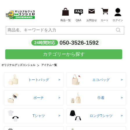
商品一覧
Q&A
お問合せ
カート
ログイン
050-3526-1592
24時間対応
カテゴリーから探す
アイテム一覧
オリジナルグッズコンシェル
トートバッグ
エコバッグ
ポーチ
巾着
Tシャツ
ロングTシャツ