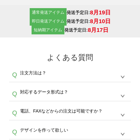
8月19日
発送予定日:
通常発送アイテム
8月10日
発送予定日:
即日発送アイテム
8月17日
発送予定日:
短納期アイテム
よくある質問
注文方法は？
Q
オンデマンドサービスでは、サイトからの受注
A
対応するデータ形式は？
Q
生産にて承っております。デザインツールから
デザインの作成から決済まで完了できます。
デザインツールで対応している画像アップロー
30枚以上やシルク印刷など、大口注文の場合
A
電話、FAXなどからの注文は可能ですか？
Q
ドできるデータ形式は、JPG / PNG / AI / PSD /
は、サポートが担当する
エコバッグコンシェル
PDF 形式になります。データの最大サイズ
や
タンブラーコンシェル
をご利用ください。製
オンデマンドサービスでは、サイトからのご注
は、20MBです。デジカメやスマホで撮影した
作する数量が多ければ多いほど、オンデマンド
A
デザインを作って欲しい
Q
文のみ受け付けております。30個以上のご製
写真などもアップロード可能です。使用できな
サービスよりも低価格で製作することが可能で
作をお考えの方は、サポートが担当する
エコバ
い画像はエラーになります。（※ Illustratorか