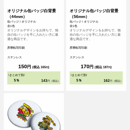
オリジナル缶バッジ白背景
オリジナル缶バッジ白背景
（44mm）
（56mm）
缶バッジ / オリジナル
缶バッジ / オリジナル
全1色
全1色
オリジナルデザインをお持ちで、独
オリジナルデザインをお持ちで、独
自の缶バッジを手に入れたい方に最
自の缶バッジを手に入れたい方に最
適な商品です。
適な商品です。
昇華転写印刷
昇華転写印刷
ステンレス
ステンレス
150
170
円
円
(税込 165
)
(税込 187
)
円
円
\
まとめて割
/
\
まとめて割
/
5％
5％
143
162
円（税込）
円（税込）