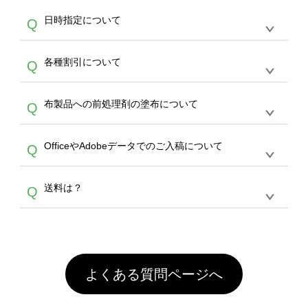
す。
うまくデザインができない。印刷するデザイン
ッグコンシェル
や
タンブラーコンシェル
サービ
らの直接入稿には対応していません。AIで保存
A
日時指定について
Q
を作って欲しい。などの場合は、製作数量が
スをご利用頂ければ、電話やFAX、メールなど
し、デザインツールからアップロードして下さ
30個以上であれば、サポート担当が、デザイ
でご注文が可能です。
い）
恐れ入りますが、日時指定は承っておりませ
ン作成のお手伝いをすることが可能です。
エコ
A
各種割引について
Q
ん。発送後18時以降に配送業者・伝票番号を
バッグコンシェル
や
タンブラーコンシェル
サー
メールでお知らせいたしますので、直接配送業
ビスをご利用ください。(※ 30個以下の場合
【まとめて割】5枚以上でご注文枚数に応じて
者にご連絡いただき調整をお願い致します。
は、デザインツールをご利用ください)
A
布製品への前処理剤の塗布について
Q
カート内で自動的に割引(最大50%)が適用され
ます。 【付与ポイント】購入金額の1％が1ポ
【濃色インクジェット印刷による仕上がりの注
イントとして付与され、次回ご注文時に1ポイ
A
OfficeやAdobeデータでのご入稿について
Q
意点（前処理剤）】カラー生地（Tシャツのホ
ント＝1円としてお使いいただけます。ポイン
ワイト、トートバッグのナチュラル、ホワイト
トは発送完了の翌日に付与され、次回ご注文時
各種形式のデータを直接ご入稿することは出来
以外）のプリントは、濃色インクジェット印刷
からご利用頂けます。ポイントの有効期限は一
A
送料は？
Q
ません。いずれのデータも該当デザインのみ画
といって、プリントを定着させるための処理剤
年間です。【会員ランク】過去10カ月のご注
像(JPEG,PNG,GIF,PDF)に変換、またはAdobe
を塗布しており、短納期・低価格で商品をお届
文回数により会員ランク割引(最大5%)が適用
全国一律290円(税抜)です。また4,000円(税抜)
データ(AI,PSD)で保存して頂き、デザインツー
けするため、処理剤は塗布されたままの状態で
されます。※ログインしてからご注文頂いたも
A
以上のご注文で送料無料とさせて頂いておりま
ル上にアップロードをお願い致します。
出荷を行っております。処理剤自体は人体に無
のに限ります。(同じメールアドレスでご注文
す。「まとめて割」「ポイント」「ランク割
害な性質で、水洗いで落とすことが可能です。
頂いても、ログインがされていなければ、ラン
引」などによるお値引きで4,000円未満になる
お手数ですが、お客様ご自身にて着用前に落と
クにカウントがされません。
よくある質問ページへ
場合は送料がかかりますので、ご注意くださ
していただけますようお願いいたします。※1
い。
通常注文・直送機能でのご注文に関わらず、前