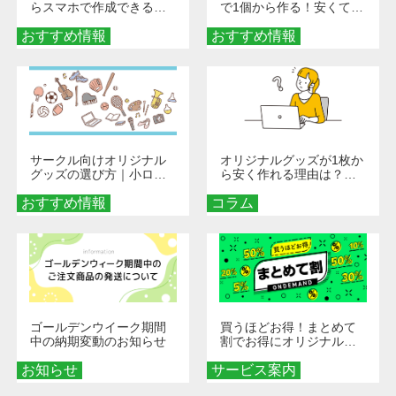
らスマホで作成できる！
で1個から作る！安くて簡
旅行や遠征がもっと楽し
単なオンデマンド制作の
おすすめ情報
くなる巾着＆ポーチ活用
おすすめ情報
秘訣
術
サークル向けオリジナル
オリジナルグッズが1枚か
グッズの選び方｜小ロッ
ら安く作れる理由は？オ
ト・低予算で団結力を高
ンデマンド印刷の仕組み
おすすめ情報
める秘訣
コラム
とメリットを解説
ゴールデンウイーク期間
買うほどお得！まとめて
中の納期変動のお知らせ
割でお得にオリジナルグ
ッズを手に入れよう！
お知らせ
サービス案内