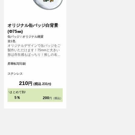
オリジナル缶バッジ白背景
(Φ75㎜)
缶バッジ / オリジナル雑貨
全1色
オリジナルデザインで缶バッジをご
製作いただけます！75mmと大きい
形は存在感もばっちり！推しの名前
を入れたり、オリジナルのイラスト
を印刷したり、写真プリントも可能
昇華転写印刷
です！
ステンレス
210
円
(税込 231
)
円
\
まとめて割
/
5％
200
円（税込）