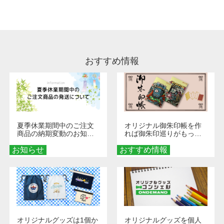
処理剤が残った状態でお届けとなる場合がござ
います。※2 濃色は淡色に比べ処理剤が目立ち
やすく、1回の水洗いでは落ちない場合があり
ます、徐々に軽減されますのでどうかご安心く
ださい。
おすすめ情報
夏季休業期間中のご注文
オリジナル御朱印帳を作
商品の納期変動のお知ら
れば御朱印巡りがもっと
せ
楽しくなる！1冊からオー
お知らせ
おすすめ情報
ダーメイドする魅力と選
び方
オリジナルグッズは1個か
オリジナルグッズを個人