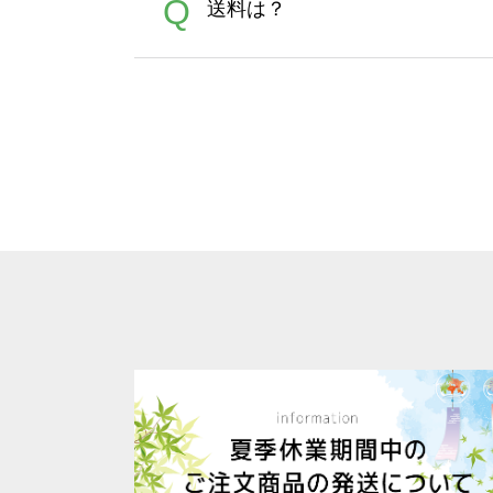
A
Q
送料は？
文に関わらず、前処理剤が残っ
Adobeデータ(AI,PSD
は落ちない場合があります、
全国一律290円(税抜)です。
A
割引」などによるお値引きで4