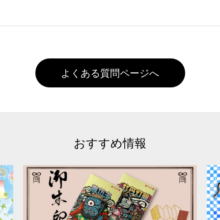
た状態でお届けとなる場合がございます。※2 濃色は淡色に
)で保存して頂き、デザインツール上にアップロードをお願い致します
徐々に軽減されますのでどうかご安心ください。
また4,000円(税抜)以上のご注文で送料無料とさせて頂いてお
,000円未満になる場合は送料がかかりますので、ご注意くださ
よくある質問ページへ
おすすめ情報