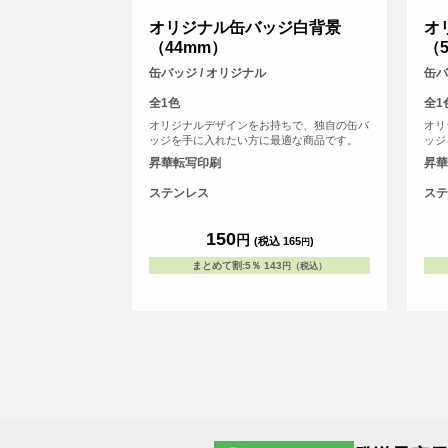
オリジナル缶バッジ白背景
オ
（44mm）
（
缶バッジ / オリジナル
缶バ
全1色
全1
オリジナルデザインをお持ちで、独自の缶バ
オリ
ッジを手に入れたい方に最適な商品です。
ッジ
昇華転写印刷
昇華
ステンレス
ステ
150
円
(税込 165
)
円
まとめて割
:
5％
143
円（税込）