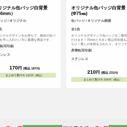
リジナル缶バッジ白背景
オリジナル缶バッジ白背景
56mm）
(Φ75㎜)
ッジ / オリジナル
缶バッジ / オリジナル雑貨
色
全1色
ジナルデザインをお持ちで、独自の缶バ
オリジナルデザインで缶バッジをご製
を手に入れたい方に最適な商品です。
だけます！75mmと大きい形は存在感も
ちり！推しの名前を入れたり、オリジ
転写印刷
イラストを印刷したり、写真プリント
昇華転写印刷
です！
ンレス
ステンレス
170
円
(税込 187
)
円
210
円
(税込 231
)
円
まとめて割
:
5％
162
円（税込）
まとめて割
:
5％
200
円（税込）