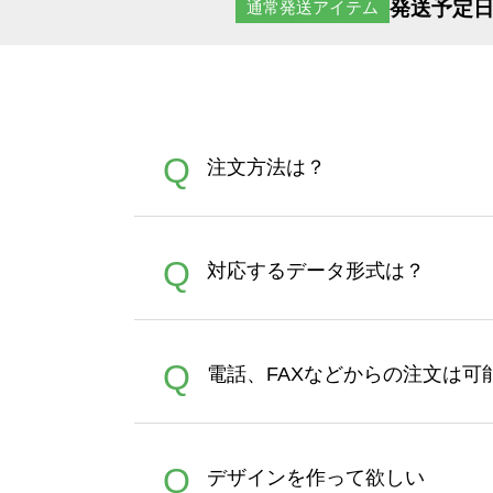
発送予定日
通常発送アイテム
Q
注文方法は？
オンデマンドサービスでは、
A
Q
対応するデータ形式は？
す。 30枚以上やシルク印刷
さい。製作する数量が多けれ
デザインツールで対応している画像ア
A
Q
電話、FAXなどからの注文は可
ズは、20MBです。デジカメ
Illustratorからの直
オンデマンドサービスでは、
A
Q
デザインを作って欲しい
バッグコンシェル
や
タンブラ