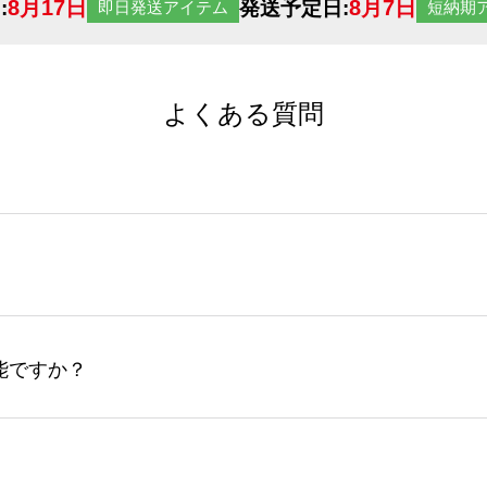
8月17日
8月7日
:
発送予定日:
即日発送アイテム
短納期
よくある質問
サイトからの受注生産にて承っております。デザインツールか
など、大口注文の場合は、サポートが担当する
エコバッグコンシ
ば多いほど、オンデマンドサービスよりも低価格で製作するこ
ップロードできるデータ形式は、JPG / PNG / AI / PS
能ですか？
やスマホで撮影した写真などもアップロード可能です。使用で
接入稿には対応していません。AIで保存し、デザインツールからアップ
サイトからのご注文のみ受け付けております。30個以上のご製
ーコンシェル
サービスをご利用頂ければ、電話やFAX、メール