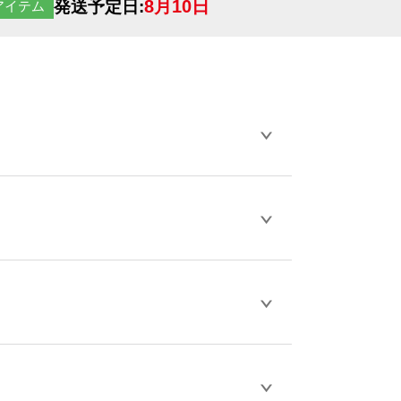
8月10日
発送予定日:
アイテム
らデザインの作成から決済まで完了できま
ェル
や
タンブラーコンシェル
をご利用くだ
とが可能です。
D / PDF 形式になります。データの最大サイ
きない画像はエラーになります。（※
ロードして下さい）
作をお考えの方は、サポートが担当する
エコ
などでご注文が可能です。