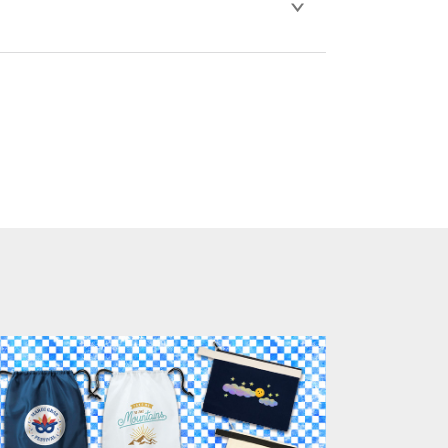
比べ処理剤が目立ちやすく、1回の水洗いで
。
ります。「まとめて割」「ポイント」「ランク
い。