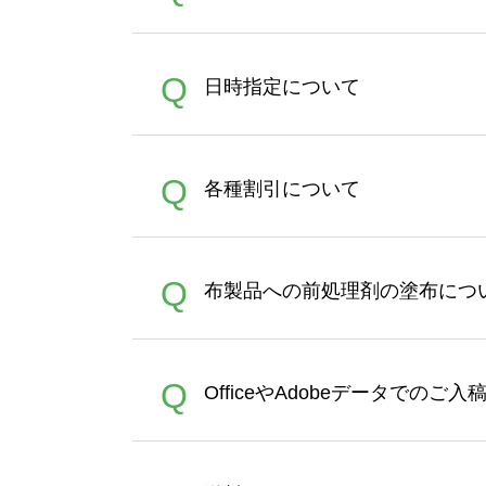
うまくデザインができない。
A
Q
日時指定について
ン作成のお手伝いをすること
合は、デザインツールをご利用
恐れ入りますが、日時指定は
A
Q
各種割引について
者にご連絡いただき調整をお
【まとめて割】5枚以上でご注
A
Q
布製品への前処理剤の塗布につ
ポイントとして付与され、次
文時からご利用頂けます。ポイ
が適用されます。※ログイン
【濃色インクジェット印刷に
A
Q
OfficeやAdobeデータでのご
れば、ランクにカウントがさ
イト以外）のプリントは、濃
品をお届けするため、処理剤
が可能です。お手数ですが、お
各種形式のデータを直接ご入稿す