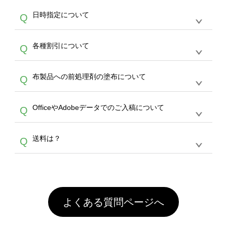
す。
うまくデザインができない。印刷するデザイン
ッグコンシェル
や
タンブラーコンシェル
サービ
らの直接入稿には対応していません。AIで保存
A
日時指定について
Q
を作って欲しい。などの場合は、製作数量が
スをご利用頂ければ、電話やFAX、メールなど
し、デザインツールからアップロードして下さ
30個以上であれば、サポート担当が、デザイ
でご注文が可能です。
い）
恐れ入りますが、日時指定は承っておりませ
ン作成のお手伝いをすることが可能です。
エコ
A
各種割引について
Q
ん。発送後18時以降に配送業者・伝票番号を
バッグコンシェル
や
タンブラーコンシェル
サー
メールでお知らせいたしますので、直接配送業
ビスをご利用ください。(※ 30個以下の場合
【まとめて割】5枚以上でご注文枚数に応じて
者にご連絡いただき調整をお願い致します。
は、デザインツールをご利用ください)
A
布製品への前処理剤の塗布について
Q
カート内で自動的に割引(最大50%)が適用され
ます。 【付与ポイント】購入金額の1％が1ポ
【濃色インクジェット印刷による仕上がりの注
イントとして付与され、次回ご注文時に1ポイ
A
OfficeやAdobeデータでのご入稿について
Q
意点（前処理剤）】カラー生地（Tシャツのホ
ント＝1円としてお使いいただけます。ポイン
ワイト、トートバッグのナチュラル、ホワイト
トは発送完了の翌日に付与され、次回ご注文時
各種形式のデータを直接ご入稿することは出来
以外）のプリントは、濃色インクジェット印刷
からご利用頂けます。ポイントの有効期限は一
A
送料は？
Q
ません。いずれのデータも該当デザインのみ画
といって、プリントを定着させるための処理剤
年間です。【会員ランク】過去10カ月のご注
像(JPEG,PNG,GIF,PDF)に変換、またはAdobe
を塗布しており、短納期・低価格で商品をお届
文回数により会員ランク割引(最大5%)が適用
全国一律290円(税抜)です。また4,000円(税抜)
データ(AI,PSD)で保存して頂き、デザインツー
けするため、処理剤は塗布されたままの状態で
されます。※ログインしてからご注文頂いたも
A
以上のご注文で送料無料とさせて頂いておりま
ル上にアップロードをお願い致します。
出荷を行っております。処理剤自体は人体に無
のに限ります。(同じメールアドレスでご注文
す。「まとめて割」「ポイント」「ランク割
害な性質で、水洗いで落とすことが可能です。
頂いても、ログインがされていなければ、ラン
引」などによるお値引きで4,000円未満になる
お手数ですが、お客様ご自身にて着用前に落と
クにカウントがされません。
よくある質問ページへ
場合は送料がかかりますので、ご注意くださ
していただけますようお願いいたします。※1
い。
通常注文・直送機能でのご注文に関わらず、前