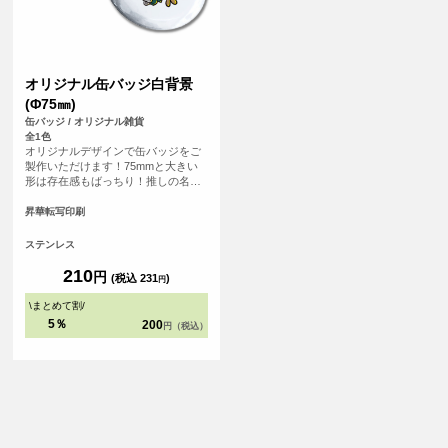
オリジナル缶バッジ白背景
(Φ75㎜)
缶バッジ / オリジナル雑貨
全1色
オリジナルデザインで缶バッジをご
製作いただけます！75mmと大きい
形は存在感もばっちり！推しの名前
を入れたり、オリジナルのイラスト
を印刷したり、写真プリントも可能
昇華転写印刷
です！
ステンレス
210
円
(税込 231
)
円
\
まとめて割
/
5％
200
円（税込）