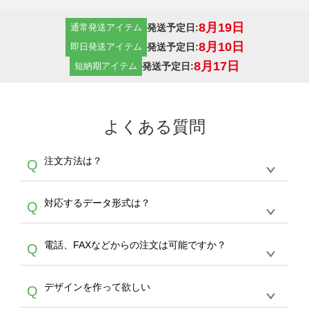
8月19日
発送予定日:
通常発送アイテム
8月10日
発送予定日:
即日発送アイテム
8月17日
発送予定日:
短納期アイテム
よくある質問
注文方法は？
Q
オンデマンドサービスでは、サイトからの受注
A
対応するデータ形式は？
Q
生産にて承っております。デザインツールから
デザインの作成から決済まで完了できます。
デザインツールで対応している画像アップロー
30枚以上やシルク印刷など、大口注文の場合
A
電話、FAXなどからの注文は可能ですか？
Q
ドできるデータ形式は、JPG / PNG / AI / PSD /
は、サポートが担当する
エコバッグコンシェル
PDF 形式になります。データの最大サイズ
や
タンブラーコンシェル
をご利用ください。製
オンデマンドサービスでは、サイトからのご注
は、20MBです。デジカメやスマホで撮影した
作する数量が多ければ多いほど、オンデマンド
A
デザインを作って欲しい
Q
文のみ受け付けております。30個以上のご製
写真などもアップロード可能です。使用できな
サービスよりも低価格で製作することが可能で
作をお考えの方は、サポートが担当する
エコバ
い画像はエラーになります。（※ Illustratorか