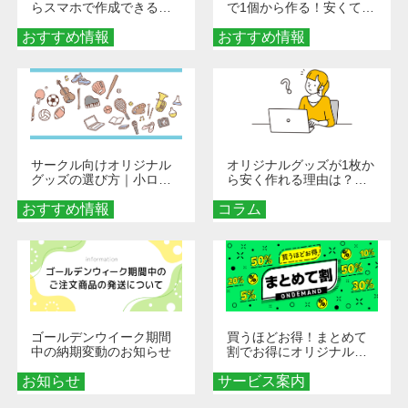
らスマホで作成できる！
で1個から作る！安くて簡
旅行や遠征がもっと楽し
単なオンデマンド制作の
おすすめ情報
くなる巾着＆ポーチ活用
おすすめ情報
秘訣
術
サークル向けオリジナル
オリジナルグッズが1枚か
グッズの選び方｜小ロッ
ら安く作れる理由は？オ
ト・低予算で団結力を高
ンデマンド印刷の仕組み
おすすめ情報
める秘訣
コラム
とメリットを解説
ゴールデンウイーク期間
買うほどお得！まとめて
中の納期変動のお知らせ
割でお得にオリジナルグ
ッズを手に入れよう！
お知らせ
サービス案内