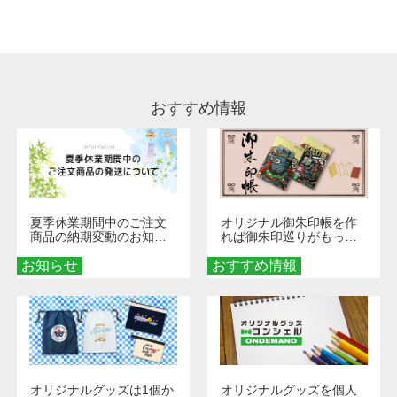
処理剤が残った状態でお届けとなる場合がござ
います。※2 濃色は淡色に比べ処理剤が目立ち
やすく、1回の水洗いでは落ちない場合があり
ます、徐々に軽減されますのでどうかご安心く
ださい。
おすすめ情報
夏季休業期間中のご注文
オリジナル御朱印帳を作
商品の納期変動のお知ら
れば御朱印巡りがもっと
せ
楽しくなる！1冊からオー
お知らせ
おすすめ情報
ダーメイドする魅力と選
び方
オリジナルグッズは1個か
オリジナルグッズを個人