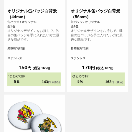
オリジナル缶バッジ白背景
オリジナル缶バッジ白背景
（44mm）
（56mm）
缶バッジ / オリジナル
缶バッジ / オリジナル
全1色
全1色
オリジナルデザインをお持ちで、独
オリジナルデザインをお持ちで、独
自の缶バッジを手に入れたい方に最
自の缶バッジを手に入れたい方に最
適な商品です。
適な商品です。
昇華転写印刷
昇華転写印刷
ステンレス
ステンレス
150
170
円
円
(税込 165
)
(税込 187
)
円
円
\
まとめて割
/
\
まとめて割
/
5％
5％
143
162
円（税込）
円（税込）