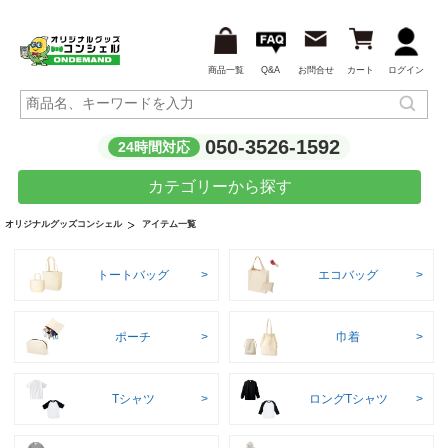
商品一覧
Q&A
お問合せ
カート
ログイン
050-3526-1592
24時間対応
カテゴリーから探す
アイテム一覧
オリジナルグッズコンシェル
トートバッグ
エコバッグ
ポーチ
巾着
Tシャツ
ロングTシャツ