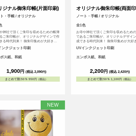
リジナル御朱印帳(片面印刷)
オリジナル御朱印帳(両面印
ト・手帳 / オリジナル
ノート・手帳 / オリジナル
色
全1色
や神社で頂くご朱印を収めるための帳簿
お寺や神社で頂くご朱印を収めるため
るご朱印帳が、オリジナルデザインで作
であるご朱印帳が、オリジナルデザイ
きる時代到来！ 御朱印集めが大好きな
成できる時代到来！ 御朱印集めが大好
自分で作ったデザインをプリントして
方、自分で作ったデザインをプリント
インクジェット印刷
UVインクジェット印刷
ご朱印帳が作れます！ご朱印集めが好き
MYご朱印帳が作れます！ご朱印集めが
だちへのプレゼントなどにもおすすめで
な友だちへのプレゼントなどにもおす
ボス紙、和紙
エンボス紙、和紙
1点から作成可能で、初詣などで他の人
す！1点から作成可能で、初詣などで他
をつけよう！ 表紙の紙は光に当てると
と差をつけよう！ 表紙の紙は光に当て
に輝く和風な仕上げになっています。
微妙に輝く和風な仕上げになっていま
1,900
2,200
円
円
(税込 2,090
)
(税込 2,420
)
円
円
r> ※こちらは小さいサイズの御朱印帳で
<br> ※こちらは小さいサイズの御朱印
す。
まとめて割
:
50％
950
まとめて割
:
50％
1,100
円（税込）
円（税込）
NEW