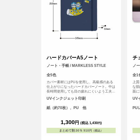
ハードカバーA5ノート
チ
ノート・手帳 / MARKLESS STYLE
ノー
全5色
全1
カバー素材にはPUを使用し、高級感のある
上質
仕上がりになったハードカバーノート。中は
な肌
長時間使用しても目の疲れにくいよう工夫を
面に
凝らし罫線の色味や幅にもこだわっていま
真の
UVインクジェット印刷
UV
す。
する
ォト
紙（約70枚）、PU 他
PU
1,300
円
(税込 1,430
)
円
まとめて割
:
30％
910
円（税込）