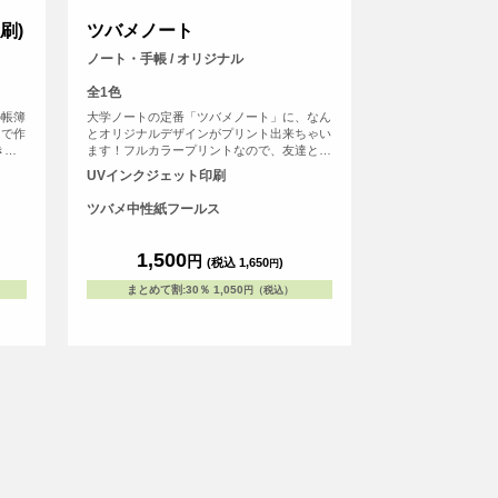
刷)
ツバメノート
ノート・手帳 / オリジナル
全1色
の帳簿
大学ノートの定番「ツバメノート」に、なん
ンで作
とオリジナルデザインがプリント出来ちゃい
きな
ます！フルカラープリントなので、友達との
して
写真やデジタルのグラフィックもプリント可
UVインクジェット印刷
好き
能。 持っていればクラスの人気者になれる
すめで
こと間違いなしのアイテムです。
ツバメ中性紙フールス
の人
ると
す。
1,500
円
(税込 1,650
)
円
帳で
まとめて割
:
30％
1,050
円（税込）