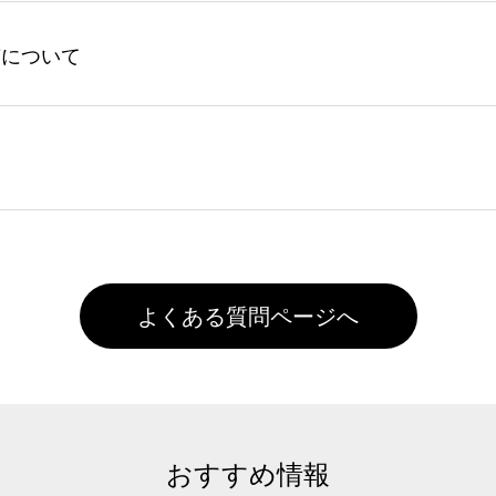
してからご注文頂いたものに限ります。(同じメールアドレスで
よる仕上がりの注意点（前処理剤）】カラー生地（Tシャツのホ
入稿について
れません。
色インクジェット印刷といって、プリントを定着させるための
は塗布されたままの状態で出荷を行っております。処理剤自体
客様ご自身にて着用前に落としていただけますようお願いいた
ることは出来ません。いずれのデータも該当デザインのみ画像(JPE
た状態でお届けとなる場合がございます。※2 濃色は淡色に
)で保存して頂き、デザインツール上にアップロードをお願い致します
徐々に軽減されますのでどうかご安心ください。
また4,000円(税抜)以上のご注文で送料無料とさせて頂いてお
,000円未満になる場合は送料がかかりますので、ご注意くださ
よくある質問ページへ
おすすめ情報