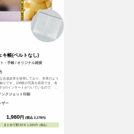
ェキ帳(ベルトなし)
ト・手帳 / オリジナル雑貨
色
な合成皮革を使用しており、本革のよう
触りです。108枚の写真を収容でき、各
3つのインサートがついているので、写
保存と表示に最適です。 チェキを収納
インクジェット印刷
推し活グッズとして、写真を保存するフ
ブックとしても便利なアイテムです。
レザー
1,980
円
(税込 2,178
)
円
まとめて割
:
30％
1,386
円（税込）