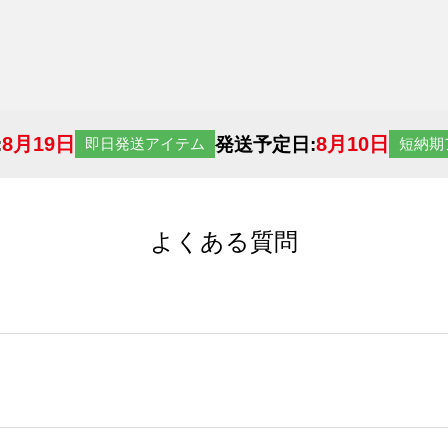
8月19日
8月10日
:
発送予定日:
即日発送アイテム
短納期
よくある質問
サイトからの受注生産にて承っております。デザインツールか
など、大口注文の場合は、サポートが担当する
エコバッグコンシ
ば多いほど、オンデマンドサービスよりも低価格で製作するこ