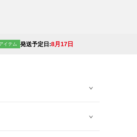
8月17日
発送予定日:
アイテム
らデザインの作成から決済まで完了できま
ェル
や
タンブラーコンシェル
をご利用くだ
とが可能です。