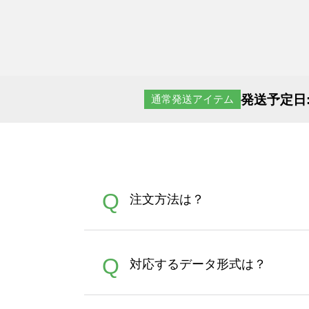
発送予定日
通常発送アイテム
Q
注文方法は？
オンデマンドサービスでは、
A
Q
対応するデータ形式は？
す。 30枚以上やシルク印刷
さい。製作する数量が多けれ