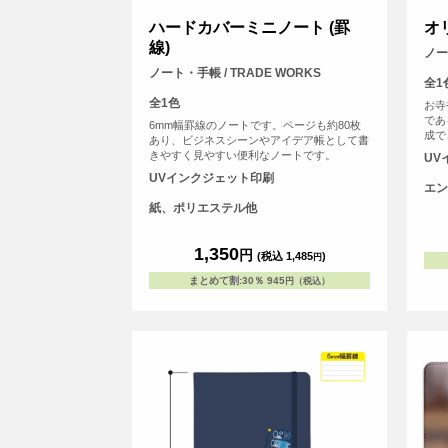
ハードカバーミニノート (罫
オ
線)
ノー
ノート・手帳 / TRADE WORKS
全1
全1色
お寺
であ
6mm幅罫線のノートです。ページも約80枚
成で
あり、ビジネスシーンやアイデア帳として書
方、
きやすく見やすい便利なノートです。
UV
MY
UVインクジェット印刷
な友
エン
す！
紙、ポリエステル他
と差
微妙
<b
1,350
円
す。
(税込 1,485
)
円
まとめて割
:
30％
945
円（税込）