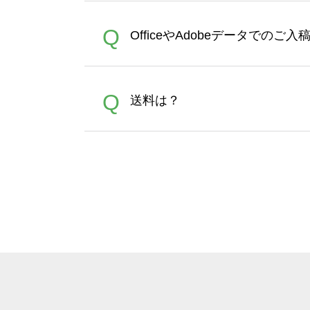
が適用されます。※ログイン
【濃色インクジェット印刷に
A
Q
OfficeやAdobeデータでのご
れば、ランクにカウントがさ
イト以外）のプリントは、濃
品をお届けするため、処理剤
が可能です。お手数ですが、お
各種形式のデータを直接ご入稿す
A
Q
送料は？
文に関わらず、前処理剤が残っ
Adobeデータ(AI,PSD
は落ちない場合があります、
全国一律290円(税抜)です。
A
割引」などによるお値引きで4