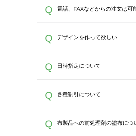
デザインツールで対応している画像ア
A
Q
電話、FAXなどからの注文は可
ズは、20MBです。デジカメ
Illustratorからの直
オンデマンドサービスでは、
A
Q
デザインを作って欲しい
バッグコンシェル
や
タンブラ
うまくデザインができない。
A
Q
日時指定について
ン作成のお手伝いをすること
合は、デザインツールをご利用
恐れ入りますが、日時指定は
A
Q
各種割引について
者にご連絡いただき調整をお
【まとめて割】5枚以上でご注
A
Q
布製品への前処理剤の塗布につ
ポイントとして付与され、次
文時からご利用頂けます。ポイ