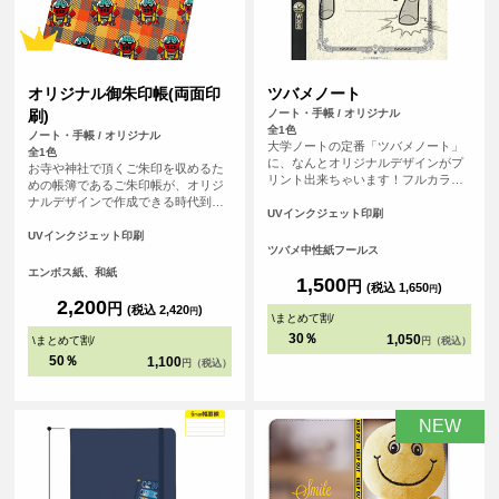
オリジナル御朱印帳(両面印
ツバメノート
刷)
ノート・手帳 / オリジナル
全1色
ノート・手帳 / オリジナル
大学ノートの定番「ツバメノート」
全1色
に、なんとオリジナルデザインがプ
お寺や神社で頂くご朱印を収めるた
リント出来ちゃいます！フルカラー
めの帳簿であるご朱印帳が、オリジ
プリントなので、友達との写真やデ
ナルデザインで作成できる時代到
ジタルのグラフィックもプリント可
UVインクジェット印刷
来！ 御朱印集めが大好きな方、自分
能。 持っていればクラスの人気者に
で作ったデザインをプリントしてMY
UVインクジェット印刷
なれること間違いなしのアイテムで
ツバメ中性紙フールス
ご朱印帳が作れます！ご朱印集めが
す。
好きな友だちへのプレゼントなどに
エンボス紙、和紙
1,500
円
もおすすめです！1点から作成可能
(税込 1,650
)
円
で、初詣などで他の人と差をつけよ
2,200
円
(税込 2,420
)
円
う！ 表紙の紙は光に当てると微妙に
\
まとめて割
/
輝く和風な仕上げになっています。
30％
1,050
\
まとめて割
/
円（税込）
<br> ※こちらは小さいサイズの御朱
50％
1,100
円（税込）
印帳です。
NEW