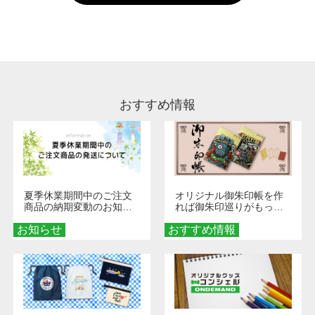
い。
通常注文・直送機能でのご注文に関わらず、前
処理剤が残った状態でお届けとなる場合がござ
います。※2 濃色は淡色に比べ処理剤が目立ち
やすく、1回の水洗いでは落ちない場合があり
ます、徐々に軽減されますのでどうかご安心く
ださい。
おすすめ情報
夏季休業期間中のご注文
オリジナル御朱印帳を作
商品の納期変動のお知ら
れば御朱印巡りがもっと
せ
楽しくなる！1冊からオー
お知らせ
おすすめ情報
ダーメイドする魅力と選
び方