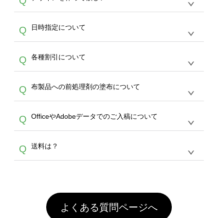
Q
文のみ受け付けております。30個以上のご製
写真などもアップロード可能です。使用できな
サービスよりも低価格で製作することが可能で
作をお考えの方は、サポートが担当する
エコバ
い画像はエラーになります。（※ Illustratorか
す。
うまくデザインができない。印刷するデザイン
ッグコンシェル
や
タンブラーコンシェル
サービ
らの直接入稿には対応していません。AIで保存
A
日時指定について
Q
を作って欲しい。などの場合は、製作数量が
スをご利用頂ければ、電話やFAX、メールなど
し、デザインツールからアップロードして下さ
30個以上であれば、サポート担当が、デザイ
でご注文が可能です。
い）
恐れ入りますが、日時指定は承っておりませ
ン作成のお手伝いをすることが可能です。
エコ
A
各種割引について
Q
ん。発送後18時以降に配送業者・伝票番号を
バッグコンシェル
や
タンブラーコンシェル
サー
メールでお知らせいたしますので、直接配送業
ビスをご利用ください。(※ 30個以下の場合
【まとめて割】5枚以上でご注文枚数に応じて
者にご連絡いただき調整をお願い致します。
は、デザインツールをご利用ください)
A
布製品への前処理剤の塗布について
Q
カート内で自動的に割引(最大50%)が適用され
ます。 【付与ポイント】購入金額の1％が1ポ
【濃色インクジェット印刷による仕上がりの注
イントとして付与され、次回ご注文時に1ポイ
A
OfficeやAdobeデータでのご入稿について
Q
意点（前処理剤）】カラー生地（Tシャツのホ
ント＝1円としてお使いいただけます。ポイン
ワイト、トートバッグのナチュラル、ホワイト
トは発送完了の翌日に付与され、次回ご注文時
各種形式のデータを直接ご入稿することは出来
以外）のプリントは、濃色インクジェット印刷
からご利用頂けます。ポイントの有効期限は一
A
送料は？
Q
ません。いずれのデータも該当デザインのみ画
といって、プリントを定着させるための処理剤
年間です。【会員ランク】過去10カ月のご注
像(JPEG,PNG,GIF,PDF)に変換、またはAdobe
を塗布しており、短納期・低価格で商品をお届
文回数により会員ランク割引(最大5%)が適用
全国一律290円(税抜)です。また4,000円(税抜)
データ(AI,PSD)で保存して頂き、デザインツー
けするため、処理剤は塗布されたままの状態で
されます。※ログインしてからご注文頂いたも
A
以上のご注文で送料無料とさせて頂いておりま
ル上にアップロードをお願い致します。
出荷を行っております。処理剤自体は人体に無
のに限ります。(同じメールアドレスでご注文
す。「まとめて割」「ポイント」「ランク割
害な性質で、水洗いで落とすことが可能です。
頂いても、ログインがされていなければ、ラン
引」などによるお値引きで4,000円未満になる
お手数ですが、お客様ご自身にて着用前に落と
クにカウントがされません。
よくある質問ページへ
場合は送料がかかりますので、ご注意くださ
していただけますようお願いいたします。※1