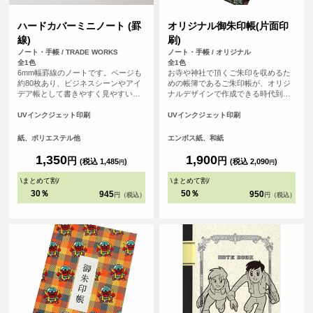
ハードカバーミニノート (罫
オリジナル御朱印帳(片面印
線)
刷)
ノート・手帳 / TRADE WORKS
ノート・手帳 / オリジナル
全1色
全1色
6mm幅罫線のノートです。ページも
お寺や神社で頂くご朱印を収めるた
約80枚あり、ビジネスシーンやアイ
めの帳簿であるご朱印帳が、オリジ
デア帳として書きやすく見やすい便
ナルデザインで作成できる時代到
利なノートです。
来！ 御朱印集めが大好きな方、自分
で作ったデザインをプリントしてMY
UVインクジェット印刷
UVインクジェット印刷
ご朱印帳が作れます！ご朱印集めが
好きな友だちへのプレゼントなどに
紙、ポリエステル他
エンボス紙、和紙
もおすすめです！1点から作成可能
で、初詣などで他の人と差をつけよ
1,350
1,900
円
円
(税込 1,485
)
(税込 2,090
)
円
円
う！ 表紙の紙は光に当てると微妙に
輝く和風な仕上げになっています。
\
まとめて割
/
\
まとめて割
/
<br> ※こちらは小さいサイズの御朱
30％
50％
945
950
円（税込）
円（税込）
印帳です。