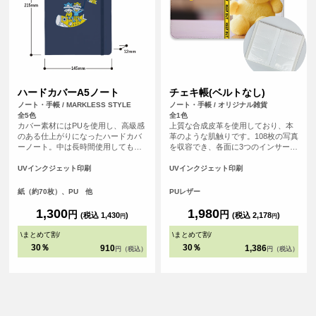
ハードカバーA5ノート
チェキ帳(ベルトなし)
ノート・手帳 / MARKLESS STYLE
ノート・手帳 / オリジナル雑貨
全5色
全1色
カバー素材にはPUを使用し、高級感
上質な合成皮革を使用しており、本
のある仕上がりになったハードカバ
革のような肌触りです。108枚の写真
ーノート。中は長時間使用しても目
を収容でき、各面に3つのインサート
の疲れにくいよう工夫を凝らし罫線
がついているので、写真の保存と表
の色味や幅にもこだわっています。
示に最適です。 チェキを収納する推
UVインクジェット印刷
UVインクジェット印刷
し活グッズとして、写真を保存する
フォトブックとしても便利なアイテ
紙（約70枚）、PU 他
PUレザー
ムです。
1,300
1,980
円
円
(税込 1,430
)
(税込 2,178
)
円
円
\
まとめて割
/
\
まとめて割
/
30％
30％
910
1,386
円（税込）
円（税込）