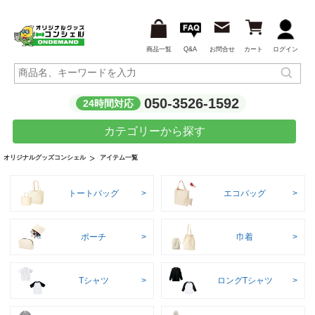
商品一覧
Q&A
お問合せ
カート
ログイン
050-3526-1592
24時間対応
カテゴリーから探す
アイテム一覧
オリジナルグッズコンシェル
トートバッグ
エコバッグ
ポーチ
巾着
Tシャツ
ロングTシャツ