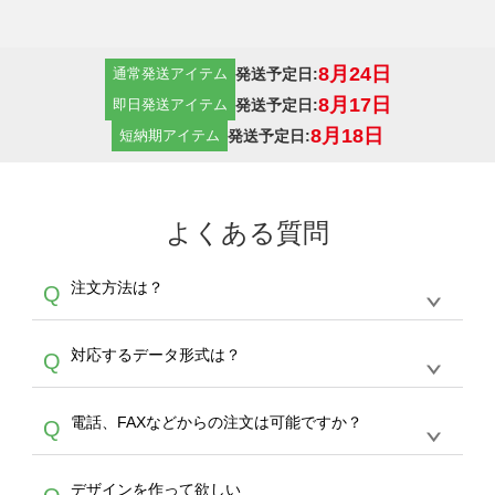
8月24日
発送予定日:
通常発送アイテム
8月17日
発送予定日:
即日発送アイテム
8月18日
発送予定日:
短納期アイテム
よくある質問
注文方法は？
Q
オンデマンドサービスでは、サイトからの受注
A
対応するデータ形式は？
Q
生産にて承っております。デザインツールから
デザインの作成から決済まで完了できます。
デザインツールで対応している画像アップロー
30枚以上やシルク印刷など、大口注文の場合
A
電話、FAXなどからの注文は可能ですか？
Q
ドできるデータ形式は、JPG / PNG / AI / PSD /
は、サポートが担当する
エコバッグコンシェル
PDF 形式になります。データの最大サイズ
や
タンブラーコンシェル
をご利用ください。製
オンデマンドサービスでは、サイトからのご注
は、20MBです。デジカメやスマホで撮影した
作する数量が多ければ多いほど、オンデマンド
A
デザインを作って欲しい