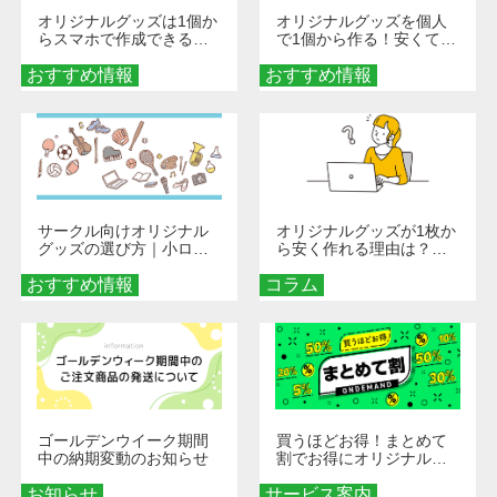
オリジナルグッズは1個か
オリジナルグッズを個人
らスマホで作成できる！
で1個から作る！安くて簡
旅行や遠征がもっと楽し
単なオンデマンド制作の
おすすめ情報
くなる巾着＆ポーチ活用
おすすめ情報
秘訣
術
サークル向けオリジナル
オリジナルグッズが1枚か
グッズの選び方｜小ロッ
ら安く作れる理由は？オ
ト・低予算で団結力を高
ンデマンド印刷の仕組み
おすすめ情報
める秘訣
コラム
とメリットを解説
ゴールデンウイーク期間
買うほどお得！まとめて
中の納期変動のお知らせ
割でお得にオリジナルグ
ッズを手に入れよう！
お知らせ
サービス案内