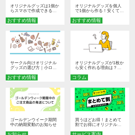
オリジナルグッズは1個か
オリジナルグッズを個人
らスマホで作成できる！
で1個から作る！安くて簡
旅行や遠征がもっと楽し
単なオンデマンド制作の
おすすめ情報
くなる巾着＆ポーチ活用
おすすめ情報
秘訣
術
サークル向けオリジナル
オリジナルグッズが1枚か
グッズの選び方｜小ロッ
ら安く作れる理由は？オ
ト・低予算で団結力を高
ンデマンド印刷の仕組み
おすすめ情報
める秘訣
コラム
とメリットを解説
ゴールデンウイーク期間
買うほどお得！まとめて
中の納期変動のお知らせ
割でお得にオリジナルグ
ッズを手に入れよう！
お知らせ
サービス案内