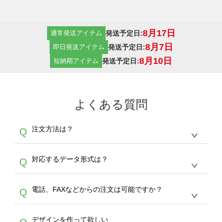
8月17日
発送予定日:
通常発送アイテム
8月7日
発送予定日:
即日発送アイテム
8月10日
発送予定日:
短納期アイテム
よくある質問
注文方法は？
Q
オンデマンドサービスでは、サイトからの受注
A
対応するデータ形式は？
Q
生産にて承っております。デザインツールから
デザインの作成から決済まで完了できます。
デザインツールで対応している画像アップロー
30枚以上やシルク印刷など、大口注文の場合
A
電話、FAXなどからの注文は可能ですか？
Q
ドできるデータ形式は、JPG / PNG / AI / PSD /
は、サポートが担当する
エコバッグコンシェル
PDF 形式になります。データの最大サイズ
や
タンブラーコンシェル
をご利用ください。製
オンデマンドサービスでは、サイトからのご注
は、20MBです。デジカメやスマホで撮影した
作する数量が多ければ多いほど、オンデマンド
A
デザインを作って欲しい