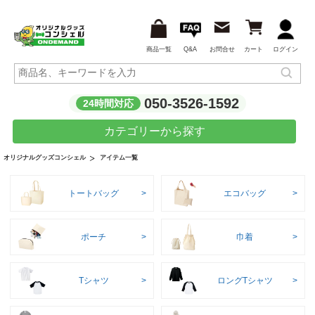
商品一覧
Q&A
お問合せ
カート
ログイン
050-3526-1592
24時間対応
カテゴリーから探す
アイテム一覧
オリジナルグッズコンシェル
トートバッグ
エコバッグ
ポーチ
巾着
Tシャツ
ロングTシャツ