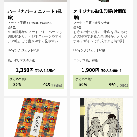
ハードカバーミニノート (罫
オリジナル御朱印帳(片面印
線)
刷)
ノート・手帳 / TRADE WORKS
ノート・手帳 / オリジナル
全1色
全1色
6mm幅罫線のノートです。ページも
お寺や神社で頂くご朱印を収めるた
約80枚あり、ビジネスシーンやアイ
めの帳簿であるご朱印帳が、オリジ
デア帳として書きやすく見やすい便
ナルデザインで作成できる時代到
利なノートです。
来！ 御朱印集めが大好きな方、自分
で作ったデザインをプリントしてMY
UVインクジェット印刷
UVインクジェット印刷
ご朱印帳が作れます！ご朱印集めが
好きな友だちへのプレゼントなどに
紙、ポリエステル他
エンボス紙、和紙
もおすすめです！1点から作成可能
で、初詣などで他の人と差をつけよ
1,350
1,900
円
円
(税込 1,485
)
(税込 2,090
)
円
円
う！ 表紙の紙は光に当てると微妙に
輝く和風な仕上げになっています。
\
まとめて割
/
\
まとめて割
/
<br> ※こちらは小さいサイズの御朱
30％
50％
945
950
円（税込）
円（税込）
印帳です。