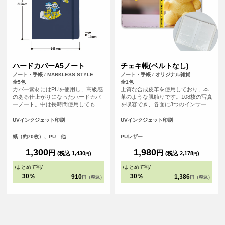
ハードカバーA5ノート
チェキ帳(ベルトなし)
ノート・手帳 / MARKLESS STYLE
ノート・手帳 / オリジナル雑貨
全5色
全1色
カバー素材にはPUを使用し、高級感
上質な合成皮革を使用しており、本
のある仕上がりになったハードカバ
革のような肌触りです。108枚の写真
ーノート。中は長時間使用しても目
を収容でき、各面に3つのインサート
の疲れにくいよう工夫を凝らし罫線
がついているので、写真の保存と表
の色味や幅にもこだわっています。
示に最適です。 チェキを収納する推
UVインクジェット印刷
UVインクジェット印刷
し活グッズとして、写真を保存する
フォトブックとしても便利なアイテ
紙（約70枚）、PU 他
PUレザー
ムです。
1,300
1,980
円
円
(税込 1,430
)
(税込 2,178
)
円
円
\
まとめて割
/
\
まとめて割
/
30％
30％
910
1,386
円（税込）
円（税込）