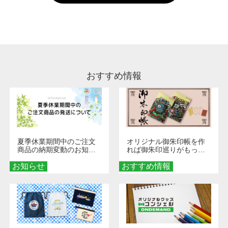
い。
通常注文・直送機能でのご注文に関わらず、前
処理剤が残った状態でお届けとなる場合がござ
います。※2 濃色は淡色に比べ処理剤が目立ち
やすく、1回の水洗いでは落ちない場合があり
ます、徐々に軽減されますのでどうかご安心く
ださい。
おすすめ情報
夏季休業期間中のご注文
オリジナル御朱印帳を作
商品の納期変動のお知ら
れば御朱印巡りがもっと
せ
楽しくなる！1冊からオー
お知らせ
おすすめ情報
ダーメイドする魅力と選
び方