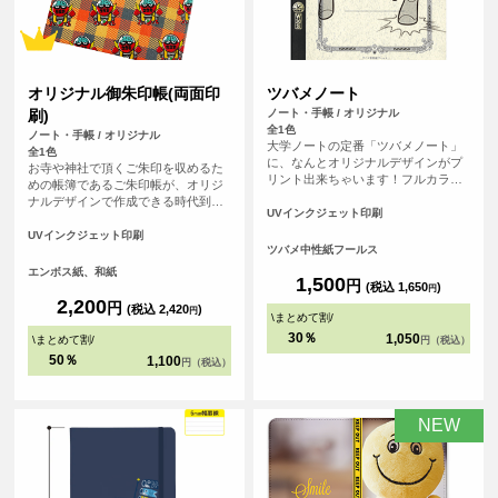
オリジナル御朱印帳(両面印
ツバメノート
刷)
ノート・手帳 / オリジナル
全1色
ノート・手帳 / オリジナル
大学ノートの定番「ツバメノート」
全1色
に、なんとオリジナルデザインがプ
お寺や神社で頂くご朱印を収めるた
リント出来ちゃいます！フルカラー
めの帳簿であるご朱印帳が、オリジ
プリントなので、友達との写真やデ
ナルデザインで作成できる時代到
ジタルのグラフィックもプリント可
UVインクジェット印刷
来！ 御朱印集めが大好きな方、自分
能。 持っていればクラスの人気者に
で作ったデザインをプリントしてMY
UVインクジェット印刷
なれること間違いなしのアイテムで
ツバメ中性紙フールス
ご朱印帳が作れます！ご朱印集めが
す。
好きな友だちへのプレゼントなどに
エンボス紙、和紙
1,500
円
もおすすめです！1点から作成可能
(税込 1,650
)
円
で、初詣などで他の人と差をつけよ
2,200
円
(税込 2,420
)
円
う！ 表紙の紙は光に当てると微妙に
\
まとめて割
/
輝く和風な仕上げになっています。
30％
1,050
\
まとめて割
/
円（税込）
<br> ※こちらは小さいサイズの御朱
50％
1,100
円（税込）
印帳です。
NEW