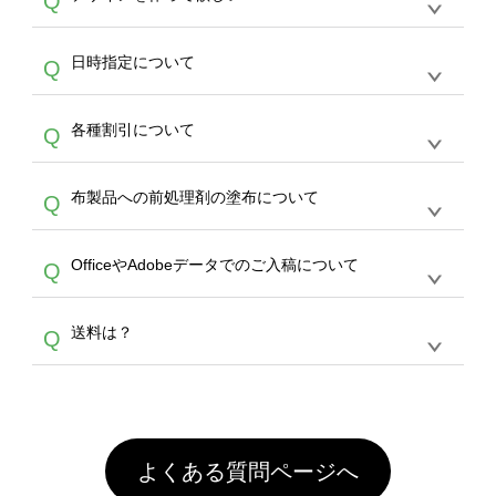
Q
文のみ受け付けております。30個以上のご製
写真などもアップロード可能です。使用できな
サービスよりも低価格で製作することが可能で
作をお考えの方は、サポートが担当する
エコバ
い画像はエラーになります。（※ Illustratorか
す。
うまくデザインができない。印刷するデザイン
ッグコンシェル
や
タンブラーコンシェル
サービ
らの直接入稿には対応していません。AIで保存
A
日時指定について
Q
を作って欲しい。などの場合は、製作数量が
スをご利用頂ければ、電話やFAX、メールなど
し、デザインツールからアップロードして下さ
30個以上であれば、サポート担当が、デザイ
でご注文が可能です。
い）
恐れ入りますが、日時指定は承っておりませ
ン作成のお手伝いをすることが可能です。
エコ
A
各種割引について
Q
ん。発送後18時以降に配送業者・伝票番号を
バッグコンシェル
や
タンブラーコンシェル
サー
メールでお知らせいたしますので、直接配送業
ビスをご利用ください。(※ 30個以下の場合
【まとめて割】5枚以上でご注文枚数に応じて
者にご連絡いただき調整をお願い致します。
は、デザインツールをご利用ください)
A
布製品への前処理剤の塗布について
Q
カート内で自動的に割引(最大50%)が適用され
ます。 【付与ポイント】購入金額の1％が1ポ
【濃色インクジェット印刷による仕上がりの注
イントとして付与され、次回ご注文時に1ポイ
A
OfficeやAdobeデータでのご入稿について
Q
意点（前処理剤）】カラー生地（Tシャツのホ
ント＝1円としてお使いいただけます。ポイン
ワイト、トートバッグのナチュラル、ホワイト
トは発送完了の翌日に付与され、次回ご注文時
各種形式のデータを直接ご入稿することは出来
以外）のプリントは、濃色インクジェット印刷
からご利用頂けます。ポイントの有効期限は一
A
送料は？
Q
ません。いずれのデータも該当デザインのみ画
といって、プリントを定着させるための処理剤
年間です。【会員ランク】過去10カ月のご注
像(JPEG,PNG,GIF,PDF)に変換、またはAdobe
を塗布しており、短納期・低価格で商品をお届
文回数により会員ランク割引(最大5%)が適用
全国一律290円(税抜)です。また4,000円(税抜)
データ(AI,PSD)で保存して頂き、デザインツー
けするため、処理剤は塗布されたままの状態で
されます。※ログインしてからご注文頂いたも
A
以上のご注文で送料無料とさせて頂いておりま
ル上にアップロードをお願い致します。
出荷を行っております。処理剤自体は人体に無
のに限ります。(同じメールアドレスでご注文
す。「まとめて割」「ポイント」「ランク割
害な性質で、水洗いで落とすことが可能です。
頂いても、ログインがされていなければ、ラン
引」などによるお値引きで4,000円未満になる
お手数ですが、お客様ご自身にて着用前に落と
クにカウントがされません。
よくある質問ページへ
場合は送料がかかりますので、ご注意くださ
していただけますようお願いいたします。※1