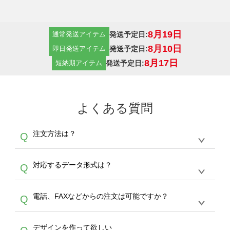
8月19日
発送予定日:
通常発送アイテム
8月10日
発送予定日:
即日発送アイテム
8月17日
発送予定日:
短納期アイテム
よくある質問
注文方法は？
Q
オンデマンドサービスでは、サイトからの受注
A
対応するデータ形式は？
Q
生産にて承っております。デザインツールから
デザインの作成から決済まで完了できます。
デザインツールで対応している画像アップロー
30枚以上やシルク印刷など、大口注文の場合
A
電話、FAXなどからの注文は可能ですか？
Q
ドできるデータ形式は、JPG / PNG / AI / PSD /
は、サポートが担当する
エコバッグコンシェル
PDF 形式になります。データの最大サイズ
や
タンブラーコンシェル
をご利用ください。製
オンデマンドサービスでは、サイトからのご注
は、20MBです。デジカメやスマホで撮影した
作する数量が多ければ多いほど、オンデマンド
A
デザインを作って欲しい