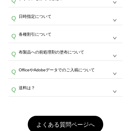
Q
文のみ受け付けております。30個以上のご製
写真などもアップロード可能です。使用できな
サービスよりも低価格で製作することが可能で
作をお考えの方は、サポートが担当する
エコバ
い画像はエラーになります。（※ Illustratorか
す。
うまくデザインができない。印刷するデザイン
ッグコンシェル
や
タンブラーコンシェル
サービ
らの直接入稿には対応していません。AIで保存
A
日時指定について
Q
を作って欲しい。などの場合は、製作数量が
スをご利用頂ければ、電話やFAX、メールなど
し、デザインツールからアップロードして下さ
30個以上であれば、サポート担当が、デザイ
でご注文が可能です。
い）
恐れ入りますが、日時指定は承っておりませ
ン作成のお手伝いをすることが可能です。
エコ
A
各種割引について
Q
ん。発送後18時以降に配送業者・伝票番号を
バッグコンシェル
や
タンブラーコンシェル
サー
メールでお知らせいたしますので、直接配送業
ビスをご利用ください。(※ 30個以下の場合
【まとめて割】5枚以上でご注文枚数に応じて
者にご連絡いただき調整をお願い致します。
は、デザインツールをご利用ください)
A
布製品への前処理剤の塗布について
Q
カート内で自動的に割引(最大50%)が適用され
ます。 【付与ポイント】購入金額の1％が1ポ
【濃色インクジェット印刷による仕上がりの注
イントとして付与され、次回ご注文時に1ポイ
A
OfficeやAdobeデータでのご入稿について
Q
意点（前処理剤）】カラー生地（Tシャツのホ
ント＝1円としてお使いいただけます。ポイン
ワイト、トートバッグのナチュラル、ホワイト
トは発送完了の翌日に付与され、次回ご注文時
各種形式のデータを直接ご入稿することは出来
以外）のプリントは、濃色インクジェット印刷
からご利用頂けます。ポイントの有効期限は一
A
送料は？
Q
ません。いずれのデータも該当デザインのみ画
といって、プリントを定着させるための処理剤
年間です。【会員ランク】過去10カ月のご注
像(JPEG,PNG,GIF,PDF)に変換、またはAdobe
を塗布しており、短納期・低価格で商品をお届
文回数により会員ランク割引(最大5%)が適用
全国一律290円(税抜)です。また4,000円(税抜)
データ(AI,PSD)で保存して頂き、デザインツー
けするため、処理剤は塗布されたままの状態で
されます。※ログインしてからご注文頂いたも
A
以上のご注文で送料無料とさせて頂いておりま
ル上にアップロードをお願い致します。
出荷を行っております。処理剤自体は人体に無
のに限ります。(同じメールアドレスでご注文
す。「まとめて割」「ポイント」「ランク割
害な性質で、水洗いで落とすことが可能です。
頂いても、ログインがされていなければ、ラン
引」などによるお値引きで4,000円未満になる
お手数ですが、お客様ご自身にて着用前に落と
クにカウントがされません。
よくある質問ページへ
場合は送料がかかりますので、ご注意くださ
していただけますようお願いいたします。※1