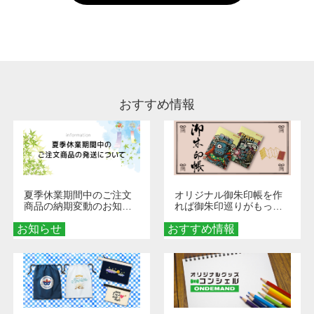
い。
通常注文・直送機能でのご注文に関わらず、前
処理剤が残った状態でお届けとなる場合がござ
います。※2 濃色は淡色に比べ処理剤が目立ち
やすく、1回の水洗いでは落ちない場合があり
ます、徐々に軽減されますのでどうかご安心く
ださい。
おすすめ情報
夏季休業期間中のご注文
オリジナル御朱印帳を作
商品の納期変動のお知ら
れば御朱印巡りがもっと
せ
楽しくなる！1冊からオー
お知らせ
おすすめ情報
ダーメイドする魅力と選
び方