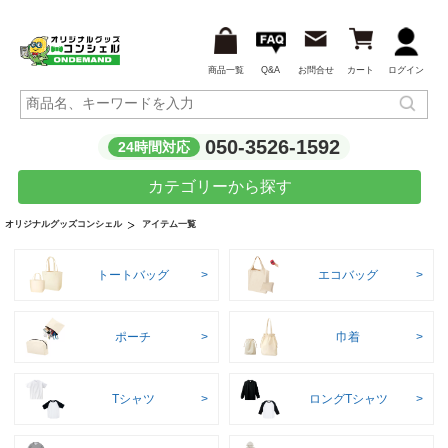
商品一覧
Q&A
お問合せ
カート
ログイン
050-3526-1592
24時間対応
カテゴリーから探す
アイテム一覧
オリジナルグッズコンシェル
トートバッグ
エコバッグ
ポーチ
巾着
Tシャツ
ロングTシャツ