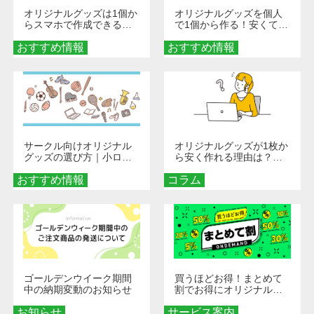
オリジナルグッズは1個か
オリジナルグッズを個人
らスマホで作成できる！
で1個から作る！安くて簡
旅行や遠征がもっと楽し
単なオンデマンド制作の
おすすめ情報
くなる巾着＆ポーチ活用
おすすめ情報
秘訣
術
サークル向けオリジナル
オリジナルグッズが1枚か
グッズの選び方｜小ロッ
ら安く作れる理由は？オ
ト・低予算で団結力を高
ンデマンド印刷の仕組み
おすすめ情報
める秘訣
コラム
とメリットを解説
ゴールデンウイーク期間
買うほどお得！まとめて
中の納期変動のお知らせ
割でお得にオリジナルグ
ッズを手に入れよう！
お知らせ
サービス案内