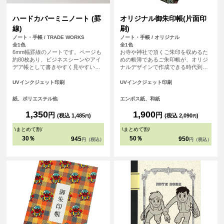
ハードカバーミニノート (罫
オリジナル御朱印帳(片面印
線)
刷)
ノート・手帳 / TRADE WORKS
ノート・手帳 / オリジナル
全1色
全1色
6mm幅罫線のノートです。ページも
お寺や神社で頂くご朱印を収めるた
約80枚あり、ビジネスシーンやアイ
めの帳簿であるご朱印帳が、オリジ
デア帳として書きやすく見やすい便
ナルデザインで作成できる時代到
利なノートです。
来！ 御朱印集めが大好きな方、自分
で作ったデザインをプリントしてMY
UVインクジェット印刷
UVインクジェット印刷
ご朱印帳が作れます！ご朱印集めが
好きな友だちへのプレゼントなどに
紙、ポリエステル他
エンボス紙、和紙
もおすすめです！1点から作成可能
で、初詣などで他の人と差をつけよ
1,350
1,900
円
円
(税込 1,485
)
(税込 2,090
)
円
円
う！ 表紙の紙は光に当てると微妙に
輝く和風な仕上げになっています。
\
まとめて割
/
\
まとめて割
/
<br> ※こちらは小さいサイズの御朱
30％
50％
945
950
円（税込）
円（税込）
印帳です。