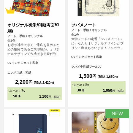
オリジナル御朱印帳(両面印
ツバメノート
刷)
ノート・手帳 / オリジナル
全1色
ノート・手帳 / オリジナル
大学ノートの定番「ツバメノート」
全1色
に、なんとオリジナルデザインがプ
お寺や神社で頂くご朱印を収めるた
リント出来ちゃいます！フルカラー
めの帳簿であるご朱印帳が、オリジ
プリントなので、友達との写真やデ
ナルデザインで作成できる時代到
ジタルのグラフィックもプリント可
UVインクジェット印刷
来！ 御朱印集めが大好きな方、自分
能。 持っていればクラスの人気者に
で作ったデザインをプリントしてMY
UVインクジェット印刷
なれること間違いなしのアイテムで
ツバメ中性紙フールス
ご朱印帳が作れます！ご朱印集めが
す。
好きな友だちへのプレゼントなどに
エンボス紙、和紙
1,500
円
もおすすめです！1点から作成可能
(税込 1,650
)
円
で、初詣などで他の人と差をつけよ
2,200
円
(税込 2,420
)
円
う！ 表紙の紙は光に当てると微妙に
\
まとめて割
/
輝く和風な仕上げになっています。
30％
1,050
\
まとめて割
/
円（税込）
<br> ※こちらは小さいサイズの御朱
50％
1,100
円（税込）
印帳です。
NEW