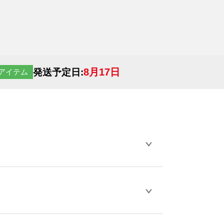
8月17日
発送予定日:
アイテム
らデザインの作成から決済まで完了できま
ェル
や
タンブラーコンシェル
をご利用くだ
とが可能です。