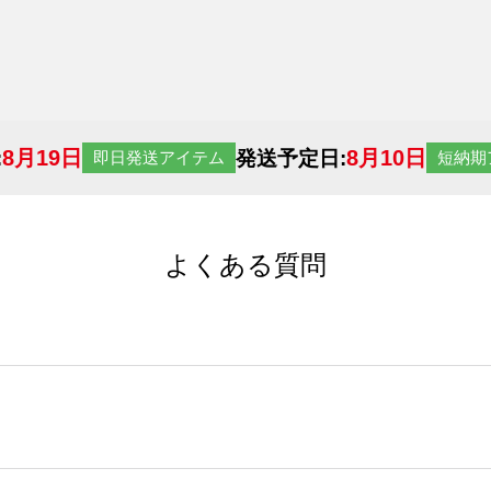
8月19日
8月10日
:
発送予定日:
即日発送アイテム
短納期
よくある質問
サイトからの受注生産にて承っております。デザインツールか
など、大口注文の場合は、サポートが担当する
エコバッグコンシ
ば多いほど、オンデマンドサービスよりも低価格で製作するこ