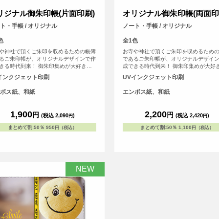
リジナル御朱印帳(片面印刷)
オリジナル御朱印帳(両面印
ト・手帳 / オリジナル
ノート・手帳 / オリジナル
色
全1色
や神社で頂くご朱印を収めるための帳簿
お寺や神社で頂くご朱印を収めるため
るご朱印帳が、オリジナルデザインで作
であるご朱印帳が、オリジナルデザイ
きる時代到来！ 御朱印集めが大好きな
成できる時代到来！ 御朱印集めが大好
自分で作ったデザインをプリントして
方、自分で作ったデザインをプリント
インクジェット印刷
UVインクジェット印刷
ご朱印帳が作れます！ご朱印集めが好き
MYご朱印帳が作れます！ご朱印集めが
だちへのプレゼントなどにもおすすめで
な友だちへのプレゼントなどにもおす
ボス紙、和紙
エンボス紙、和紙
1点から作成可能で、初詣などで他の人
す！1点から作成可能で、初詣などで他
をつけよう！ 表紙の紙は光に当てると
と差をつけよう！ 表紙の紙は光に当て
に輝く和風な仕上げになっています。
微妙に輝く和風な仕上げになっていま
1,900
2,200
円
円
(税込 2,090
)
(税込 2,420
)
円
円
r> ※こちらは小さいサイズの御朱印帳で
<br> ※こちらは小さいサイズの御朱印
す。
まとめて割
:
50％
950
まとめて割
:
50％
1,100
円（税込）
円（税込）
NEW