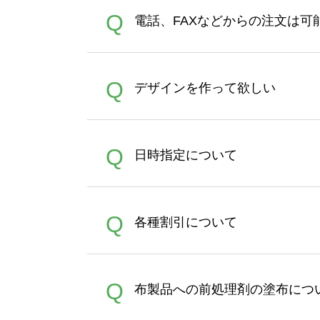
デザインツールで対応している画像ア
A
Q
電話、FAXなどからの注文は可
ズは、20MBです。デジカメ
Illustratorからの直
オンデマンドサービスでは、
A
Q
デザインを作って欲しい
バッグコンシェル
や
タンブラ
うまくデザインができない。
A
Q
日時指定について
ン作成のお手伝いをすること
合は、デザインツールをご利用
恐れ入りますが、日時指定は
A
Q
各種割引について
者にご連絡いただき調整をお
【まとめて割】5枚以上でご注
A
Q
布製品への前処理剤の塗布につ
ポイントとして付与され、次
文時からご利用頂けます。ポイ