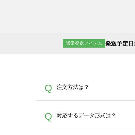
発送予定日
通常発送アイテム
Q
注文方法は？
オンデマンドサービスでは、
A
Q
対応するデータ形式は？
す。 30枚以上やシルク印刷
さい。製作する数量が多けれ