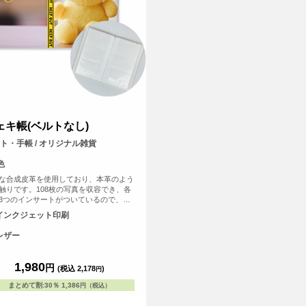
ェキ帳(ベルトなし)
ト・手帳 / オリジナル雑貨
色
な合成皮革を使用しており、本革のよう
触りです。108枚の写真を収容でき、各
3つのインサートがついているので、写
保存と表示に最適です。 チェキを収納
インクジェット印刷
推し活グッズとして、写真を保存するフ
ブックとしても便利なアイテムです。
レザー
1,980
円
(税込 2,178
)
円
まとめて割
:
30％
1,386
円（税込）