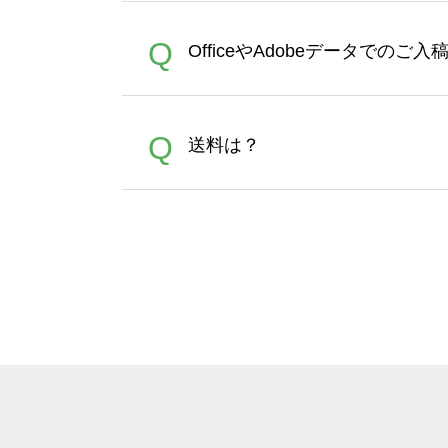
が適用されます。※ログイン
【濃色インクジェット印刷に
A
Q
OfficeやAdobeデータでのご
れば、ランクにカウントがさ
イト以外）のプリントは、濃
品をお届けするため、処理剤
が可能です。お手数ですが、お
各種形式のデータを直接ご入稿す
A
Q
送料は？
文に関わらず、前処理剤が残っ
Adobeデータ(AI,PSD
は落ちない場合があります、
全国一律290円(税抜)です。
A
割引」などによるお値引きで4