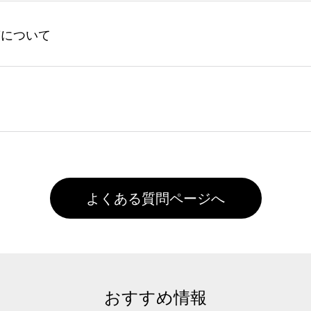
してからご注文頂いたものに限ります。(同じメールアドレスで
よる仕上がりの注意点（前処理剤）】カラー生地（Tシャツのホ
入稿について
れません。
色インクジェット印刷といって、プリントを定着させるための
は塗布されたままの状態で出荷を行っております。処理剤自体
客様ご自身にて着用前に落としていただけますようお願いいた
ることは出来ません。いずれのデータも該当デザインのみ画像(JPE
た状態でお届けとなる場合がございます。※2 濃色は淡色に
)で保存して頂き、デザインツール上にアップロードをお願い致します
徐々に軽減されますのでどうかご安心ください。
また4,000円(税抜)以上のご注文で送料無料とさせて頂いてお
,000円未満になる場合は送料がかかりますので、ご注意くださ
よくある質問ページへ
おすすめ情報