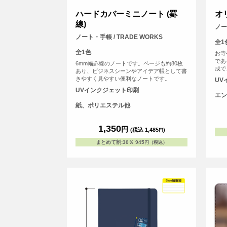
ハードカバーミニノート (罫
オ
線)
ノー
ノート・手帳 / TRADE WORKS
全1
全1色
お寺
であ
6mm幅罫線のノートです。ページも約80枚
成で
あり、ビジネスシーンやアイデア帳として書
方、
きやすく見やすい便利なノートです。
UV
MY
UVインクジェット印刷
な友
エン
す！
紙、ポリエステル他
と差
微妙
<b
1,350
円
す。
(税込 1,485
)
円
まとめて割
:
30％
945
円（税込）