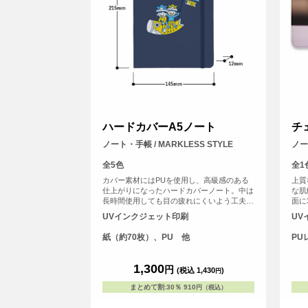
ハードカバーA5ノート
チ
ノート・手帳 / MARKLESS STYLE
ノー
全5色
全1
カバー素材にはPUを使用し、高級感のある
上質
仕上がりになったハードカバーノート。中は
な肌
長時間使用しても目の疲れにくいよう工夫を
面に
凝らし罫線の色味や幅にもこだわっていま
真の
UVインクジェット印刷
UV
す。
する
ォト
紙（約70枚）、PU 他
PU
1,300
円
(税込 1,430
)
円
まとめて割
:
30％
910
円（税込）