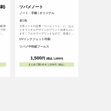
刷)
ツバメノート
ノート・手帳 / オリジナル
全1色
の帳簿
大学ノートの定番「ツバメノート」に、なん
ンで作
とオリジナルデザインがプリント出来ちゃい
きな
ます！フルカラープリントなので、友達との
して
写真やデジタルのグラフィックもプリント可
UVインクジェット印刷
好き
能。 持っていればクラスの人気者になれる
すめで
こと間違いなしのアイテムです。
ツバメ中性紙フールス
の人
ると
す。
1,500
円
(税込 1,650
)
円
帳で
まとめて割
:
30％
1,050
円（税込）