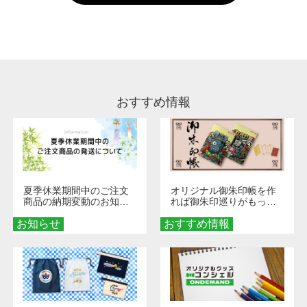
い。
通常注文・直送機能でのご注文に関わらず、前
処理剤が残った状態でお届けとなる場合がござ
います。※2 濃色は淡色に比べ処理剤が目立ち
やすく、1回の水洗いでは落ちない場合があり
ます、徐々に軽減されますのでどうかご安心く
ださい。
おすすめ情報
夏季休業期間中のご注文
オリジナル御朱印帳を作
商品の納期変動のお知ら
れば御朱印巡りがもっと
せ
楽しくなる！1冊からオー
お知らせ
おすすめ情報
ダーメイドする魅力と選
び方