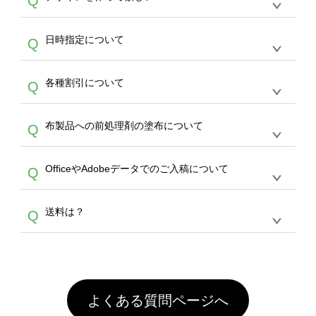
Q
文のみ受け付けております。30個以上のご製
写真などもアップロード可能です。使用できな
サービスよりも低価格で製作することが可能で
作をお考えの方は、サポートが担当する
エコバ
い画像はエラーになります。（※ Illustratorか
す。
うまくデザインができない。印刷するデザイン
ッグコンシェル
や
タンブラーコンシェル
サービ
らの直接入稿には対応していません。AIで保存
A
日時指定について
Q
を作って欲しい。などの場合は、製作数量が
スをご利用頂ければ、電話やFAX、メールなど
し、デザインツールからアップロードして下さ
30個以上であれば、サポート担当が、デザイ
でご注文が可能です。
い）
恐れ入りますが、日時指定は承っておりませ
ン作成のお手伝いをすることが可能です。
エコ
A
各種割引について
Q
ん。発送後18時以降に配送業者・伝票番号を
バッグコンシェル
や
タンブラーコンシェル
サー
メールでお知らせいたしますので、直接配送業
ビスをご利用ください。(※ 30個以下の場合
【まとめて割】5枚以上でご注文枚数に応じて
者にご連絡いただき調整をお願い致します。
は、デザインツールをご利用ください)
A
布製品への前処理剤の塗布について
Q
カート内で自動的に割引(最大50%)が適用され
ます。 【付与ポイント】購入金額の1％が1ポ
【濃色インクジェット印刷による仕上がりの注
イントとして付与され、次回ご注文時に1ポイ
A
OfficeやAdobeデータでのご入稿について
Q
意点（前処理剤）】カラー生地（Tシャツのホ
ント＝1円としてお使いいただけます。ポイン
ワイト、トートバッグのナチュラル、ホワイト
トは発送完了の翌日に付与され、次回ご注文時
各種形式のデータを直接ご入稿することは出来
以外）のプリントは、濃色インクジェット印刷
からご利用頂けます。ポイントの有効期限は一
A
送料は？
Q
ません。いずれのデータも該当デザインのみ画
といって、プリントを定着させるための処理剤
年間です。【会員ランク】過去10カ月のご注
像(JPEG,PNG,GIF,PDF)に変換、またはAdobe
を塗布しており、短納期・低価格で商品をお届
文回数により会員ランク割引(最大5%)が適用
全国一律290円(税抜)です。また4,000円(税抜)
データ(AI,PSD)で保存して頂き、デザインツー
けするため、処理剤は塗布されたままの状態で
されます。※ログインしてからご注文頂いたも
A
以上のご注文で送料無料とさせて頂いておりま
ル上にアップロードをお願い致します。
出荷を行っております。処理剤自体は人体に無
のに限ります。(同じメールアドレスでご注文
す。「まとめて割」「ポイント」「ランク割
害な性質で、水洗いで落とすことが可能です。
頂いても、ログインがされていなければ、ラン
引」などによるお値引きで4,000円未満になる
お手数ですが、お客様ご自身にて着用前に落と
クにカウントがされません。
よくある質問ページへ
場合は送料がかかりますので、ご注意くださ
していただけますようお願いいたします。※1