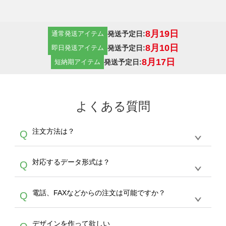
8月19日
発送予定日:
通常発送アイテム
8月10日
発送予定日:
即日発送アイテム
8月17日
発送予定日:
短納期アイテム
よくある質問
注文方法は？
Q
オンデマンドサービスでは、サイトからの受注
A
対応するデータ形式は？
Q
生産にて承っております。デザインツールから
デザインの作成から決済まで完了できます。
デザインツールで対応している画像アップロー
30枚以上やシルク印刷など、大口注文の場合
A
電話、FAXなどからの注文は可能ですか？
Q
ドできるデータ形式は、JPG / PNG / AI / PSD /
は、サポートが担当する
エコバッグコンシェル
PDF 形式になります。データの最大サイズ
や
タンブラーコンシェル
をご利用ください。製
オンデマンドサービスでは、サイトからのご注
は、20MBです。デジカメやスマホで撮影した
作する数量が多ければ多いほど、オンデマンド
A
デザインを作って欲しい