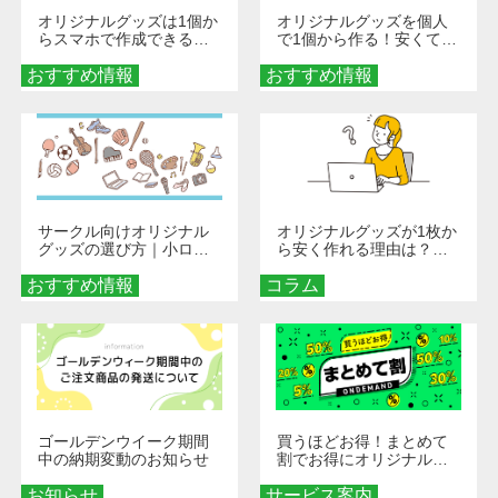
オリジナルグッズは1個か
オリジナルグッズを個人
らスマホで作成できる！
で1個から作る！安くて簡
旅行や遠征がもっと楽し
単なオンデマンド制作の
おすすめ情報
くなる巾着＆ポーチ活用
おすすめ情報
秘訣
術
サークル向けオリジナル
オリジナルグッズが1枚か
グッズの選び方｜小ロッ
ら安く作れる理由は？オ
ト・低予算で団結力を高
ンデマンド印刷の仕組み
おすすめ情報
める秘訣
コラム
とメリットを解説
ゴールデンウイーク期間
買うほどお得！まとめて
中の納期変動のお知らせ
割でお得にオリジナルグ
ッズを手に入れよう！
お知らせ
サービス案内