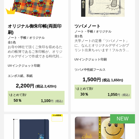
オリジナル御朱印帳(両面印
ツバメノート
刷)
ノート・手帳 / オリジナル
全1色
ノート・手帳 / オリジナル
大学ノートの定番「ツバメノート」
全1色
に、なんとオリジナルデザインがプ
お寺や神社で頂くご朱印を収めるた
リント出来ちゃいます！フルカラー
めの帳簿であるご朱印帳が、オリジ
プリントなので、友達との写真やデ
ナルデザインで作成できる時代到
ジタルのグラフィックもプリント可
UVインクジェット印刷
来！ 御朱印集めが大好きな方、自分
能。 持っていればクラスの人気者に
で作ったデザインをプリントしてMY
UVインクジェット印刷
なれること間違いなしのアイテムで
ツバメ中性紙フールス
ご朱印帳が作れます！ご朱印集めが
す。
好きな友だちへのプレゼントなどに
エンボス紙、和紙
1,500
円
もおすすめです！1点から作成可能
(税込 1,650
)
円
で、初詣などで他の人と差をつけよ
2,200
円
(税込 2,420
)
円
う！ 表紙の紙は光に当てると微妙に
\
まとめて割
/
輝く和風な仕上げになっています。
30％
1,050
\
まとめて割
/
円（税込）
<br> ※こちらは小さいサイズの御朱
50％
1,100
円（税込）
印帳です。
NEW