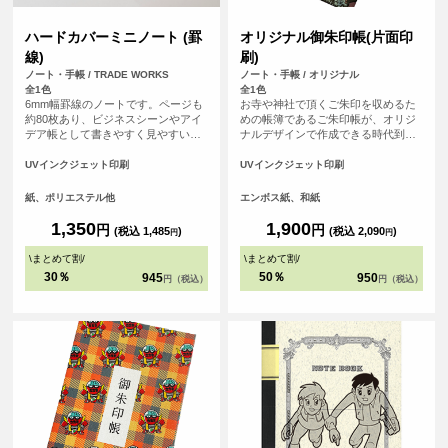
ハードカバーミニノート (罫
オリジナル御朱印帳(片面印
線)
刷)
ノート・手帳 / TRADE WORKS
ノート・手帳 / オリジナル
全1色
全1色
6mm幅罫線のノートです。ページも
お寺や神社で頂くご朱印を収めるた
約80枚あり、ビジネスシーンやアイ
めの帳簿であるご朱印帳が、オリジ
デア帳として書きやすく見やすい便
ナルデザインで作成できる時代到
利なノートです。
来！ 御朱印集めが大好きな方、自分
で作ったデザインをプリントしてMY
UVインクジェット印刷
UVインクジェット印刷
ご朱印帳が作れます！ご朱印集めが
好きな友だちへのプレゼントなどに
紙、ポリエステル他
エンボス紙、和紙
もおすすめです！1点から作成可能
で、初詣などで他の人と差をつけよ
1,350
1,900
円
円
(税込 1,485
)
(税込 2,090
)
円
円
う！ 表紙の紙は光に当てると微妙に
輝く和風な仕上げになっています。
\
まとめて割
/
\
まとめて割
/
<br> ※こちらは小さいサイズの御朱
30％
50％
945
950
円（税込）
円（税込）
印帳です。