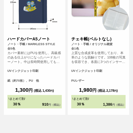
ハードカバーA5ノート
チェキ帳(ベルトなし)
ノート・手帳 / MARKLESS STYLE
ノート・手帳 / オリジナル雑貨
全5色
全1色
カバー素材にはPUを使用し、高級感
上質な合成皮革を使用しており、本
のある仕上がりになったハードカバ
革のような肌触りです。108枚の写真
ーノート。中は長時間使用しても目
を収容でき、各面に3つのインサート
の疲れにくいよう工夫を凝らし罫線
がついているので、写真の保存と表
の色味や幅にもこだわっています。
示に最適です。 チェキを収納する推
UVインクジェット印刷
UVインクジェット印刷
し活グッズとして、写真を保存する
フォトブックとしても便利なアイテ
紙（約70枚）、PU 他
PUレザー
ムです。
1,300
1,980
円
円
(税込 1,430
)
(税込 2,178
)
円
円
\
まとめて割
/
\
まとめて割
/
30％
30％
910
1,386
円（税込）
円（税込）