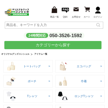
商品一覧
Q&A
お問合せ
カート
ログイン
050-3526-1592
24時間対応
カテゴリーから探す
アイテム一覧
オリジナルグッズコンシェル
トートバッグ
エコバッグ
ポーチ
巾着
Tシャツ
ロングTシャツ