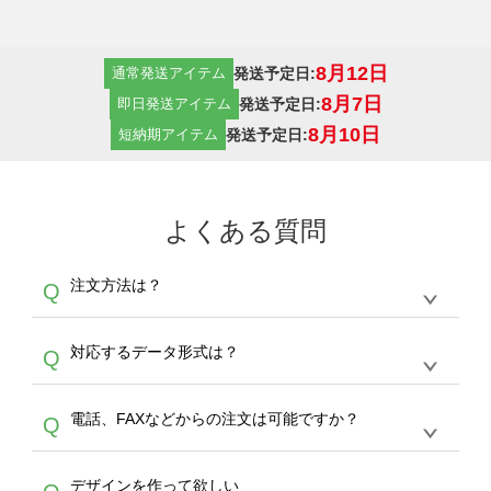
8月12日
発送予定日:
通常発送アイテム
8月7日
発送予定日:
即日発送アイテム
8月10日
発送予定日:
短納期アイテム
よくある質問
注文方法は？
Q
オンデマンドサービスでは、サイトからの受注
A
対応するデータ形式は？
Q
生産にて承っております。デザインツールから
デザインの作成から決済まで完了できます。
デザインツールで対応している画像アップロー
30枚以上やシルク印刷など、大口注文の場合
A
電話、FAXなどからの注文は可能ですか？
Q
ドできるデータ形式は、JPG / PNG / AI / PSD /
は、サポートが担当する
エコバッグコンシェル
PDF 形式になります。データの最大サイズ
や
タンブラーコンシェル
をご利用ください。製
オンデマンドサービスでは、サイトからのご注
は、20MBです。デジカメやスマホで撮影した
作する数量が多ければ多いほど、オンデマンド
A
デザインを作って欲しい