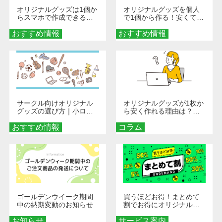
オリジナルグッズは1個か
オリジナルグッズを個人
らスマホで作成できる！
で1個から作る！安くて簡
旅行や遠征がもっと楽し
単なオンデマンド制作の
おすすめ情報
くなる巾着＆ポーチ活用
おすすめ情報
秘訣
術
サークル向けオリジナル
オリジナルグッズが1枚か
グッズの選び方｜小ロッ
ら安く作れる理由は？オ
ト・低予算で団結力を高
ンデマンド印刷の仕組み
おすすめ情報
める秘訣
コラム
とメリットを解説
ゴールデンウイーク期間
買うほどお得！まとめて
中の納期変動のお知らせ
割でお得にオリジナルグ
ッズを手に入れよう！
お知らせ
サービス案内