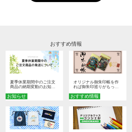
い。
通常注文・直送機能でのご注文に関わらず、前
処理剤が残った状態でお届けとなる場合がござ
います。※2 濃色は淡色に比べ処理剤が目立ち
やすく、1回の水洗いでは落ちない場合があり
ます、徐々に軽減されますのでどうかご安心く
ださい。
おすすめ情報
夏季休業期間中のご注文
オリジナル御朱印帳を作
商品の納期変動のお知ら
れば御朱印巡りがもっと
せ
楽しくなる！1冊からオー
お知らせ
おすすめ情報
ダーメイドする魅力と選
び方