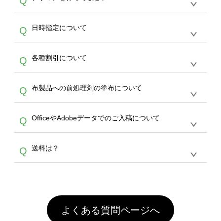
Q
文のみ受け付けております。30個以上のご製
写真などもアップロード可能です。使用できな
サービスよりも低価格で製作することが可能で
作をお考えの方は、サポートが担当する
エコバ
い画像はエラーになります。（※ Illustratorか
す。
うまくデザインができない。印刷するデザイン
ッグコンシェル
や
タンブラーコンシェル
サービ
らの直接入稿には対応していません。AIで保存
A
日時指定について
Q
を作って欲しい。などの場合は、製作数量が
スをご利用頂ければ、電話やFAX、メールなど
し、デザインツールからアップロードして下さ
30個以上であれば、サポート担当が、デザイ
でご注文が可能です。
い）
恐れ入りますが、日時指定は承っておりませ
ン作成のお手伝いをすることが可能です。
エコ
A
各種割引について
Q
ん。発送後18時以降に配送業者・伝票番号を
バッグコンシェル
や
タンブラーコンシェル
サー
メールでお知らせいたしますので、直接配送業
ビスをご利用ください。(※ 30個以下の場合
【まとめて割】5枚以上でご注文枚数に応じて
者にご連絡いただき調整をお願い致します。
は、デザインツールをご利用ください)
A
布製品への前処理剤の塗布について
Q
カート内で自動的に割引(最大50%)が適用され
ます。 【付与ポイント】購入金額の1％が1ポ
【濃色インクジェット印刷による仕上がりの注
イントとして付与され、次回ご注文時に1ポイ
A
OfficeやAdobeデータでのご入稿について
Q
意点（前処理剤）】カラー生地（Tシャツのホ
ント＝1円としてお使いいただけます。ポイン
ワイト、トートバッグのナチュラル、ホワイト
トは発送完了の翌日に付与され、次回ご注文時
各種形式のデータを直接ご入稿することは出来
以外）のプリントは、濃色インクジェット印刷
からご利用頂けます。ポイントの有効期限は一
A
送料は？
Q
ません。いずれのデータも該当デザインのみ画
といって、プリントを定着させるための処理剤
年間です。【会員ランク】過去10カ月のご注
像(JPEG,PNG,GIF,PDF)に変換、またはAdobe
を塗布しており、短納期・低価格で商品をお届
文回数により会員ランク割引(最大5%)が適用
全国一律290円(税抜)です。また4,000円(税抜)
データ(AI,PSD)で保存して頂き、デザインツー
けするため、処理剤は塗布されたままの状態で
されます。※ログインしてからご注文頂いたも
A
以上のご注文で送料無料とさせて頂いておりま
ル上にアップロードをお願い致します。
出荷を行っております。処理剤自体は人体に無
のに限ります。(同じメールアドレスでご注文
す。「まとめて割」「ポイント」「ランク割
害な性質で、水洗いで落とすことが可能です。
頂いても、ログインがされていなければ、ラン
引」などによるお値引きで4,000円未満になる
お手数ですが、お客様ご自身にて着用前に落と
クにカウントがされません。
よくある質問ページへ
場合は送料がかかりますので、ご注意くださ
していただけますようお願いいたします。※1