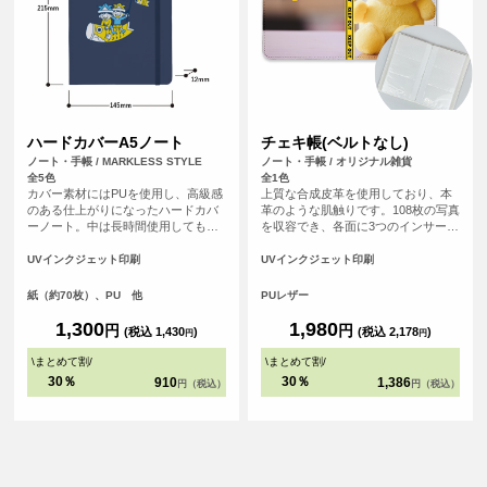
ハードカバーA5ノート
チェキ帳(ベルトなし)
ノート・手帳 / MARKLESS STYLE
ノート・手帳 / オリジナル雑貨
全5色
全1色
カバー素材にはPUを使用し、高級感
上質な合成皮革を使用しており、本
のある仕上がりになったハードカバ
革のような肌触りです。108枚の写真
ーノート。中は長時間使用しても目
を収容でき、各面に3つのインサート
の疲れにくいよう工夫を凝らし罫線
がついているので、写真の保存と表
の色味や幅にもこだわっています。
示に最適です。 チェキを収納する推
UVインクジェット印刷
UVインクジェット印刷
し活グッズとして、写真を保存する
フォトブックとしても便利なアイテ
紙（約70枚）、PU 他
PUレザー
ムです。
1,300
1,980
円
円
(税込 1,430
)
(税込 2,178
)
円
円
\
まとめて割
/
\
まとめて割
/
30％
30％
910
1,386
円（税込）
円（税込）