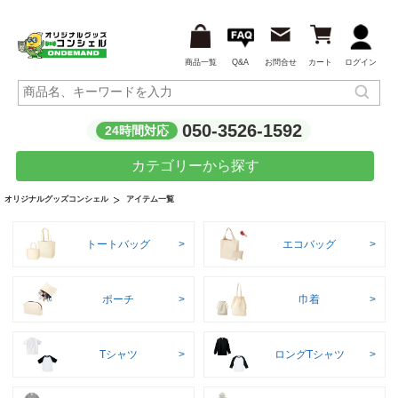
商品一覧
Q&A
お問合せ
カート
ログイン
050-3526-1592
24時間対応
カテゴリーから探す
アイテム一覧
オリジナルグッズコンシェル
トートバッグ
エコバッグ
ポーチ
巾着
Tシャツ
ロングTシャツ