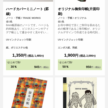
ハードカバーミニノート (罫
オリジナル御朱印帳(片面印
線)
刷)
ノート・手帳 / TRADE WORKS
ノート・手帳 / オリジナル
全1色
全1色
6mm幅罫線のノートです。ページも
お寺や神社で頂くご朱印を収めるた
約80枚あり、ビジネスシーンやアイ
めの帳簿であるご朱印帳が、オリジ
デア帳として書きやすく見やすい便
ナルデザインで作成できる時代到
利なノートです。
来！ 御朱印集めが大好きな方、自分
で作ったデザインをプリントしてMY
UVインクジェット印刷
UVインクジェット印刷
ご朱印帳が作れます！ご朱印集めが
好きな友だちへのプレゼントなどに
紙、ポリエステル他
エンボス紙、和紙
もおすすめです！1点から作成可能
で、初詣などで他の人と差をつけよ
1,350
1,900
円
円
(税込 1,485
)
(税込 2,090
)
円
円
う！ 表紙の紙は光に当てると微妙に
輝く和風な仕上げになっています。
\
まとめて割
/
\
まとめて割
/
<br> ※こちらは小さいサイズの御朱
30％
50％
945
950
円（税込）
円（税込）
印帳です。