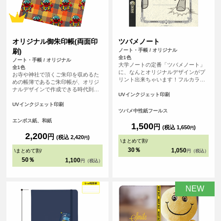
オリジナル御朱印帳(両面印
ツバメノート
刷)
ノート・手帳 / オリジナル
全1色
ノート・手帳 / オリジナル
大学ノートの定番「ツバメノート」
全1色
に、なんとオリジナルデザインがプ
お寺や神社で頂くご朱印を収めるた
リント出来ちゃいます！フルカラー
めの帳簿であるご朱印帳が、オリジ
プリントなので、友達との写真やデ
ナルデザインで作成できる時代到
ジタルのグラフィックもプリント可
UVインクジェット印刷
来！ 御朱印集めが大好きな方、自分
能。 持っていればクラスの人気者に
で作ったデザインをプリントしてMY
UVインクジェット印刷
なれること間違いなしのアイテムで
ツバメ中性紙フールス
ご朱印帳が作れます！ご朱印集めが
す。
好きな友だちへのプレゼントなどに
エンボス紙、和紙
1,500
円
もおすすめです！1点から作成可能
(税込 1,650
)
円
で、初詣などで他の人と差をつけよ
2,200
円
(税込 2,420
)
円
う！ 表紙の紙は光に当てると微妙に
\
まとめて割
/
輝く和風な仕上げになっています。
30％
1,050
\
まとめて割
/
円（税込）
<br> ※こちらは小さいサイズの御朱
50％
1,100
円（税込）
印帳です。
NEW