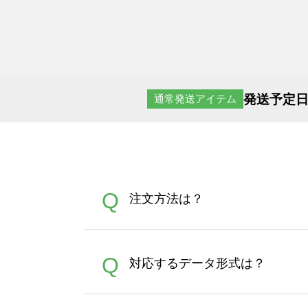
発送予定日
通常発送アイテム
Q
注文方法は？
オンデマンドサービスでは、
A
Q
対応するデータ形式は？
す。 30枚以上やシルク印刷
さい。製作する数量が多けれ