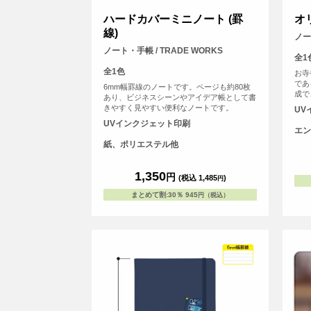
ハードカバーミニノート (罫
オ
線)
ノー
ノート・手帳 / TRADE WORKS
全1
全1色
お寺
であ
6mm幅罫線のノートです。ページも約80枚
成で
あり、ビジネスシーンやアイデア帳として書
方、
きやすく見やすい便利なノートです。
UV
MY
UVインクジェット印刷
な友
エン
す！
紙、ポリエステル他
と差
微妙
<b
1,350
円
す。
(税込 1,485
)
円
まとめて割
:
30％
945
円（税込）