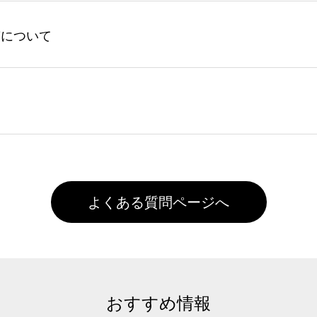
してからご注文頂いたものに限ります。(同じメールアドレスで
よる仕上がりの注意点（前処理剤）】カラー生地（Tシャツのホ
入稿について
れません。
色インクジェット印刷といって、プリントを定着させるための
は塗布されたままの状態で出荷を行っております。処理剤自体
客様ご自身にて着用前に落としていただけますようお願いいた
ることは出来ません。いずれのデータも該当デザインのみ画像(JPE
た状態でお届けとなる場合がございます。※2 濃色は淡色に
)で保存して頂き、デザインツール上にアップロードをお願い致します
徐々に軽減されますのでどうかご安心ください。
また4,000円(税抜)以上のご注文で送料無料とさせて頂いてお
,000円未満になる場合は送料がかかりますので、ご注意くださ
よくある質問ページへ
おすすめ情報