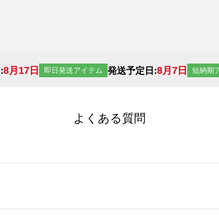
8月17日
8月7日
:
発送予定日:
即日発送アイテム
短納期
よくある質問
サイトからの受注生産にて承っております。デザインツールか
など、大口注文の場合は、サポートが担当する
エコバッグコンシ
ば多いほど、オンデマンドサービスよりも低価格で製作するこ