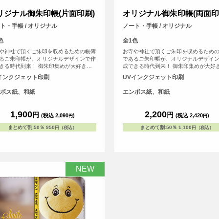
リジナル御朱印帳(片面印刷)
オリジナル御朱印帳(両面印
ト・手帳 / オリジナル
ノート・手帳 / オリジナル
色
全1色
や神社で頂くご朱印を収めるための帳簿
お寺や神社で頂くご朱印を収めるため
るご朱印帳が、オリジナルデザインで作
であるご朱印帳が、オリジナルデザイ
きる時代到来！ 御朱印集めが大好きな
成できる時代到来！ 御朱印集めが大好
自分で作ったデザインをプリントして
方、自分で作ったデザインをプリント
インクジェット印刷
UVインクジェット印刷
ご朱印帳が作れます！ご朱印集めが好き
MYご朱印帳が作れます！ご朱印集めが
だちへのプレゼントなどにもおすすめで
な友だちへのプレゼントなどにもおす
ボス紙、和紙
エンボス紙、和紙
1点から作成可能で、初詣などで他の人
す！1点から作成可能で、初詣などで他
をつけよう！ 表紙の紙は光に当てると
と差をつけよう！ 表紙の紙は光に当て
に輝く和風な仕上げになっています。
微妙に輝く和風な仕上げになっていま
1,900
2,200
円
円
(税込 2,090
)
(税込 2,420
)
円
円
r> ※こちらは小さいサイズの御朱印帳で
<br> ※こちらは小さいサイズの御朱印
す。
まとめて割
:
50％
950
まとめて割
:
50％
1,100
円（税込）
円（税込）
NEW