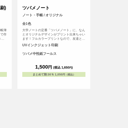
刷)
ツバメノート
ノート・手帳 / オリジナル
全1色
の帳簿
大学ノートの定番「ツバメノート」に、なん
ンで作
とオリジナルデザインがプリント出来ちゃい
きな
ます！フルカラープリントなので、友達との
して
写真やデジタルのグラフィックもプリント可
UVインクジェット印刷
好き
能。 持っていればクラスの人気者になれる
すめで
こと間違いなしのアイテムです。
ツバメ中性紙フールス
の人
ると
す。
1,500
円
(税込 1,650
)
円
帳で
まとめて割
:
30％
1,050
円（税込）