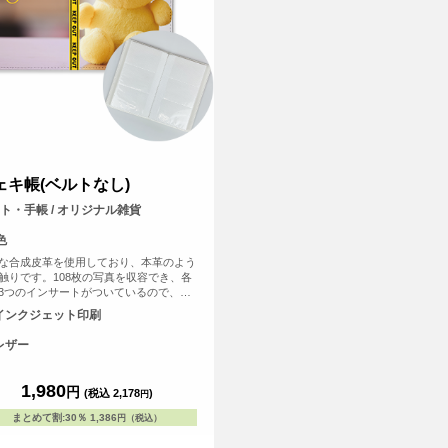
ェキ帳(ベルトなし)
ト・手帳 / オリジナル雑貨
色
な合成皮革を使用しており、本革のよう
触りです。108枚の写真を収容でき、各
3つのインサートがついているので、写
保存と表示に最適です。 チェキを収納
インクジェット印刷
推し活グッズとして、写真を保存するフ
ブックとしても便利なアイテムです。
レザー
1,980
円
(税込 2,178
)
円
まとめて割
:
30％
1,386
円（税込）