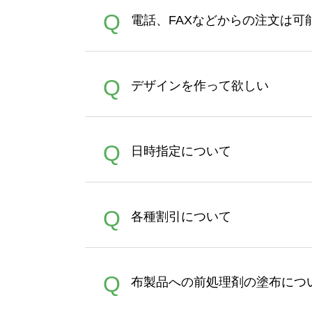
デザインツールで対応している画像ア
A
Q
電話、FAXなどからの注文は可
ズは、20MBです。デジカメ
Illustratorからの直
オンデマンドサービスでは、
A
Q
デザインを作って欲しい
バッグコンシェル
や
タンブラ
うまくデザインができない。
A
Q
日時指定について
ン作成のお手伝いをすること
合は、デザインツールをご利用
恐れ入りますが、日時指定は
A
Q
各種割引について
者にご連絡いただき調整をお
【まとめて割】5枚以上でご注
A
Q
布製品への前処理剤の塗布につ
ポイントとして付与され、次
文時からご利用頂けます。ポイ