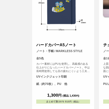
ハードカバーA5ノート
チ
ノート・手帳 / MARKLESS STYLE
ノー
全5色
全1
カバー素材にはPUを使用し、高級感のある
上質
仕上がりになったハードカバーノート。中は
な肌
長時間使用しても目の疲れにくいよう工夫を
面に
凝らし罫線の色味や幅にもこだわっていま
真の
UVインクジェット印刷
UV
す。
する
ォト
紙（約70枚）、PU 他
PU
1,300
円
(税込 1,430
)
円
まとめて割
:
30％
910
円（税込）