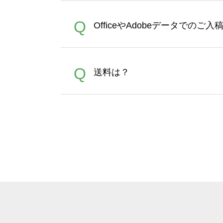
が適用されます。※ログイン
【濃色インクジェット印刷に
A
Q
OfficeやAdobeデータでのご
れば、ランクにカウントがさ
イト以外）のプリントは、濃
品をお届けするため、処理剤
が可能です。お手数ですが、お
各種形式のデータを直接ご入稿す
A
Q
送料は？
文に関わらず、前処理剤が残っ
Adobeデータ(AI,PSD
は落ちない場合があります、
全国一律290円(税抜)です。
A
割引」などによるお値引きで4