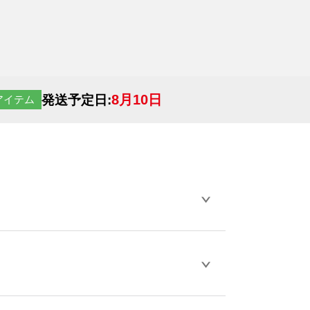
8月10日
発送予定日:
アイテム
らデザインの作成から決済まで完了できま
ェル
や
タンブラーコンシェル
をご利用くだ
とが可能です。