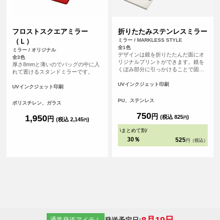
フロストスクエアミラー
折りたたみステンレスミラー
（Ｌ）
ミラー / MARKLESS STYLE
全1色
ミラー / オリジナル
デザインは鏡を折りたたんだ面にオ
全3色
リジナルプリントができます。鏡を
厚さ8mmと薄いのでバッグの中に入
くぼみ部分に引っかけることで固定
れて置けるスタンドミラーです。
でき、手をふさがずに使用すること
も可能です。ガラス製の鏡と比較
UVインクジェット印刷
UVインクジェット印刷
し、ステンレス製なので軽く、割れ
ない素材がポイントです。
PU、ステンレス
ポリスチレン、ガラス
750
円
1,950
(税込 825
)
円
円
(税込 2,145
)
円
\
まとめて割
/
30％
525
円（税込）
8月19日
発送予定日:
通常発送アイテム