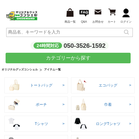
商品一覧
Q&A
お問合せ
カート
ログイン
050-3526-1592
24時間対応
カテゴリーから探す
アイテム一覧
オリジナルグッズコンシェル
トートバッグ
エコバッグ
ポーチ
巾着
Tシャツ
ロングTシャツ