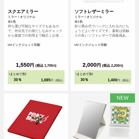
スクエアミラー
ソフトレザーミラー
ミラー / オリジナル
ミラー / オリジナル
全1色
全1色
持ち運び可能なサイズでもあるの
折り畳み式でバッグに入れるのにち
で、外出先での身だしなみチェック
ょうどよいサイズです。素材は肌触
から家庭での利用まで幅広くお使い
りの良いソフトレザーで高級感あ
いただけます。
り、プレゼントにも最適です。
UVインクジェット印刷
UVインクジェット印刷
1,550
2,000
円
円
(税込 1,705
)
(税込 2,200
)
円
円
\
まとめて割
/
\
まとめて割
/
30％
30％
1,085
1,400
円（税込）
円（税込）
NEW