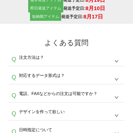
8月10日
発送予定日:
即日発送アイテム
8月17日
発送予定日:
短納期アイテム
よくある質問
注文方法は？
Q
オンデマンドサービスでは、サイトからの受注
A
対応するデータ形式は？
Q
生産にて承っております。デザインツールから
デザインの作成から決済まで完了できます。
デザインツールで対応している画像アップロー
30枚以上やシルク印刷など、大口注文の場合
A
電話、FAXなどからの注文は可能ですか？
Q
ドできるデータ形式は、JPG / PNG / AI / PSD /
は、サポートが担当する
エコバッグコンシェル
PDF 形式になります。データの最大サイズ
や
タンブラーコンシェル
をご利用ください。製
オンデマンドサービスでは、サイトからのご注
は、20MBです。デジカメやスマホで撮影した
作する数量が多ければ多いほど、オンデマンド
A
デザインを作って欲しい
Q
文のみ受け付けております。30個以上のご製
写真などもアップロード可能です。使用できな
サービスよりも低価格で製作することが可能で
作をお考えの方は、サポートが担当する
エコバ
い画像はエラーになります。（※ Illustratorか
す。
うまくデザインができない。印刷するデザイン
ッグコンシェル
や
タンブラーコンシェル
サービ
らの直接入稿には対応していません。AIで保存
A
日時指定について
Q
を作って欲しい。などの場合は、製作数量が
スをご利用頂ければ、電話やFAX、メールなど