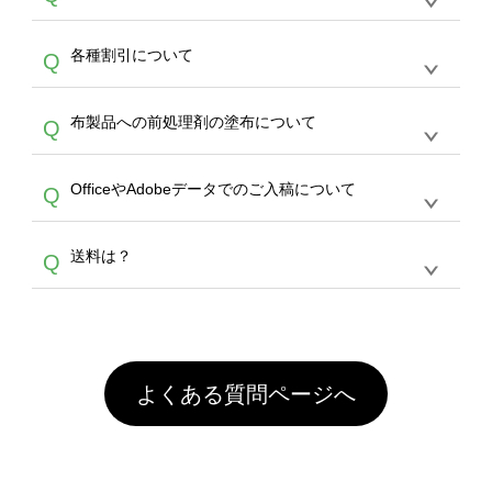
し、デザインツールからアップロードして下さ
30個以上であれば、サポート担当が、デザイ
でご注文が可能です。
い）
恐れ入りますが、日時指定は承っておりませ
ン作成のお手伝いをすることが可能です。
エコ
A
各種割引について
Q
ん。発送後18時以降に配送業者・伝票番号を
バッグコンシェル
や
タンブラーコンシェル
サー
メールでお知らせいたしますので、直接配送業
ビスをご利用ください。(※ 30個以下の場合
【まとめて割】5枚以上でご注文枚数に応じて
者にご連絡いただき調整をお願い致します。
は、デザインツールをご利用ください)
A
布製品への前処理剤の塗布について
Q
カート内で自動的に割引(最大50%)が適用され
ます。 【付与ポイント】購入金額の1％が1ポ
【濃色インクジェット印刷による仕上がりの注
イントとして付与され、次回ご注文時に1ポイ
A
OfficeやAdobeデータでのご入稿について
Q
意点（前処理剤）】カラー生地（Tシャツのホ
ント＝1円としてお使いいただけます。ポイン
ワイト、トートバッグのナチュラル、ホワイト
トは発送完了の翌日に付与され、次回ご注文時
各種形式のデータを直接ご入稿することは出来
以外）のプリントは、濃色インクジェット印刷
からご利用頂けます。ポイントの有効期限は一
A
送料は？
Q
ません。いずれのデータも該当デザインのみ画
といって、プリントを定着させるための処理剤
年間です。【会員ランク】過去10カ月のご注
像(JPEG,PNG,GIF,PDF)に変換、またはAdobe
を塗布しており、短納期・低価格で商品をお届
文回数により会員ランク割引(最大5%)が適用
全国一律290円(税抜)です。また4,000円(税抜)
データ(AI,PSD)で保存して頂き、デザインツー
けするため、処理剤は塗布されたままの状態で
されます。※ログインしてからご注文頂いたも
A
以上のご注文で送料無料とさせて頂いておりま
ル上にアップロードをお願い致します。
出荷を行っております。処理剤自体は人体に無
のに限ります。(同じメールアドレスでご注文
す。「まとめて割」「ポイント」「ランク割
害な性質で、水洗いで落とすことが可能です。
頂いても、ログインがされていなければ、ラン
引」などによるお値引きで4,000円未満になる
お手数ですが、お客様ご自身にて着用前に落と
クにカウントがされません。
よくある質問ページへ
場合は送料がかかりますので、ご注意くださ
していただけますようお願いいたします。※1
い。
通常注文・直送機能でのご注文に関わらず、前
処理剤が残った状態でお届けとなる場合がござ
います。※2 濃色は淡色に比べ処理剤が目立ち