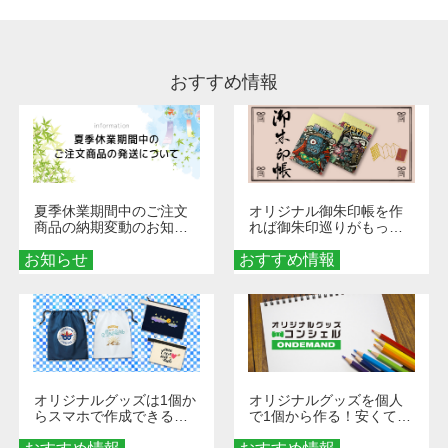
やすく、1回の水洗いでは落ちない場合があり
ます、徐々に軽減されますのでどうかご安心く
ださい。
おすすめ情報
夏季休業期間中のご注文
オリジナル御朱印帳を作
商品の納期変動のお知ら
れば御朱印巡りがもっと
せ
楽しくなる！1冊からオー
お知らせ
おすすめ情報
ダーメイドする魅力と選
び方
オリジナルグッズは1個か
オリジナルグッズを個人
らスマホで作成できる！
で1個から作る！安くて簡
旅行や遠征がもっと楽し
単なオンデマンド制作の