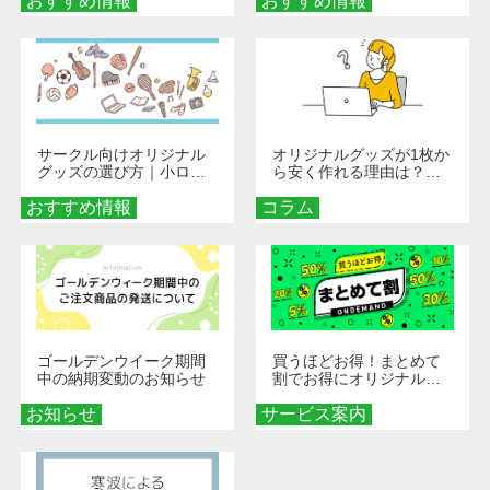
おすすめ情報
くなる巾着＆ポーチ活用
おすすめ情報
秘訣
術
サークル向けオリジナル
オリジナルグッズが1枚か
グッズの選び方｜小ロッ
ら安く作れる理由は？オ
ト・低予算で団結力を高
ンデマンド印刷の仕組み
おすすめ情報
める秘訣
コラム
とメリットを解説
ゴールデンウイーク期間
買うほどお得！まとめて
中の納期変動のお知らせ
割でお得にオリジナルグ
ッズを手に入れよう！
お知らせ
サービス案内