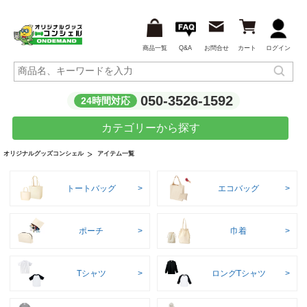
商品一覧
Q&A
お問合せ
カート
ログイン
050-3526-1592
24時間対応
カテゴリーから探す
アイテム一覧
オリジナルグッズコンシェル
トートバッグ
エコバッグ
ポーチ
巾着
Tシャツ
ロングTシャツ