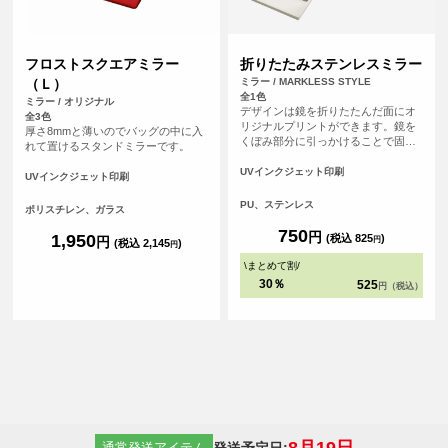
フロストスクエアミラー
折りたたみステンレスミラー
（Ｌ）
ミラー / MARKLESS STYLE
全1色
ミラー / オリジナル
デザインは鏡を折りたたんだ面にオ
全3色
リジナルプリントができます。鏡を
厚さ8mmと薄いのでバッグの中に入
くぼみ部分に引っかけることで固定
れて置けるスタンドミラーです。
でき、手をふさがずに使用すること
も可能です。ガラス製の鏡と比較
UVインクジェット印刷
UVインクジェット印刷
し、ステンレス製なので軽く、割れ
ない素材がポイントです。
PU、ステンレス
ポリスチレン、ガラス
750
円
1,950
(税込 825
)
円
円
(税込 2,145
)
円
\
まとめて割
/
30％
525
円（税込）
8月19日
発送予定日:
通常発送アイテム