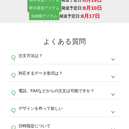
8月10日
発送予定日:
即日発送アイテム
8月17日
発送予定日:
短納期アイテム
よくある質問
注文方法は？
Q
オンデマンドサービスでは、サイトからの受注
A
対応するデータ形式は？
Q
生産にて承っております。デザインツールから
デザインの作成から決済まで完了できます。
デザインツールで対応している画像アップロー
30枚以上やシルク印刷など、大口注文の場合
A
電話、FAXなどからの注文は可能ですか？
Q
ドできるデータ形式は、JPG / PNG / AI / PSD /
は、サポートが担当する
エコバッグコンシェル
PDF 形式になります。データの最大サイズ
や
タンブラーコンシェル
をご利用ください。製
オンデマンドサービスでは、サイトからのご注
は、20MBです。デジカメやスマホで撮影した
作する数量が多ければ多いほど、オンデマンド
A
デザインを作って欲しい
Q
文のみ受け付けております。30個以上のご製
写真などもアップロード可能です。使用できな
サービスよりも低価格で製作することが可能で
作をお考えの方は、サポートが担当する
エコバ
い画像はエラーになります。（※ Illustratorか
す。
うまくデザインができない。印刷するデザイン
ッグコンシェル
や
タンブラーコンシェル
サービ
らの直接入稿には対応していません。AIで保存
A
日時指定について
Q
を作って欲しい。などの場合は、製作数量が
スをご利用頂ければ、電話やFAX、メールなど