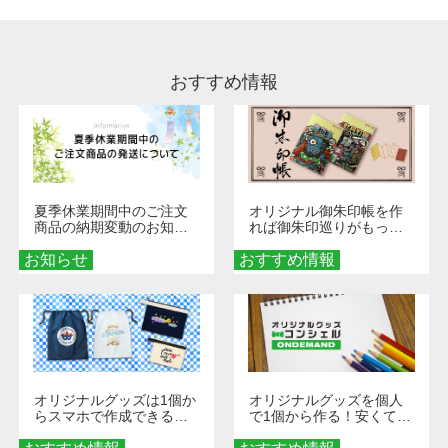
やすく、1回の水洗いでは落ちない場合があり
ます、徐々に軽減されますのでどうかご安心く
ださい。
おすすめ情報
夏季休業期間中のご注文
オリジナル御朱印帳を作
商品の納期変動のお知ら
れば御朱印巡りがもっと
せ
楽しくなる！1冊からオー
お知らせ
おすすめ情報
ダーメイドする魅力と選
び方
オリジナルグッズは1個か
オリジナルグッズを個人
らスマホで作成できる！
で1個から作る！安くて簡
旅行や遠征がもっと楽し
単なオンデマンド制作の