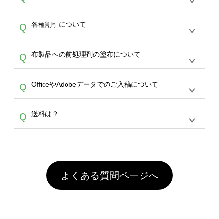
し、デザインツールからアップロードして下さ
30個以上であれば、サポート担当が、デザイ
でご注文が可能です。
い）
恐れ入りますが、日時指定は承っておりませ
ン作成のお手伝いをすることが可能です。
エコ
A
各種割引について
Q
ん。発送後18時以降に配送業者・伝票番号を
バッグコンシェル
や
タンブラーコンシェル
サー
メールでお知らせいたしますので、直接配送業
ビスをご利用ください。(※ 30個以下の場合
【まとめて割】5枚以上でご注文枚数に応じて
者にご連絡いただき調整をお願い致します。
は、デザインツールをご利用ください)
A
布製品への前処理剤の塗布について
Q
カート内で自動的に割引(最大50%)が適用され
ます。 【付与ポイント】購入金額の1％が1ポ
【濃色インクジェット印刷による仕上がりの注
イントとして付与され、次回ご注文時に1ポイ
A
OfficeやAdobeデータでのご入稿について
Q
意点（前処理剤）】カラー生地（Tシャツのホ
ント＝1円としてお使いいただけます。ポイン
ワイト、トートバッグのナチュラル、ホワイト
トは発送完了の翌日に付与され、次回ご注文時
各種形式のデータを直接ご入稿することは出来
以外）のプリントは、濃色インクジェット印刷
からご利用頂けます。ポイントの有効期限は一
A
送料は？
Q
ません。いずれのデータも該当デザインのみ画
といって、プリントを定着させるための処理剤
年間です。【会員ランク】過去10カ月のご注
像(JPEG,PNG,GIF,PDF)に変換、またはAdobe
を塗布しており、短納期・低価格で商品をお届
文回数により会員ランク割引(最大5%)が適用
全国一律290円(税抜)です。また4,000円(税抜)
データ(AI,PSD)で保存して頂き、デザインツー
けするため、処理剤は塗布されたままの状態で
されます。※ログインしてからご注文頂いたも
A
以上のご注文で送料無料とさせて頂いておりま
ル上にアップロードをお願い致します。
出荷を行っております。処理剤自体は人体に無
のに限ります。(同じメールアドレスでご注文
す。「まとめて割」「ポイント」「ランク割
害な性質で、水洗いで落とすことが可能です。
頂いても、ログインがされていなければ、ラン
引」などによるお値引きで4,000円未満になる
お手数ですが、お客様ご自身にて着用前に落と
クにカウントがされません。
よくある質問ページへ
場合は送料がかかりますので、ご注意くださ
していただけますようお願いいたします。※1
い。
通常注文・直送機能でのご注文に関わらず、前
処理剤が残った状態でお届けとなる場合がござ
います。※2 濃色は淡色に比べ処理剤が目立ち