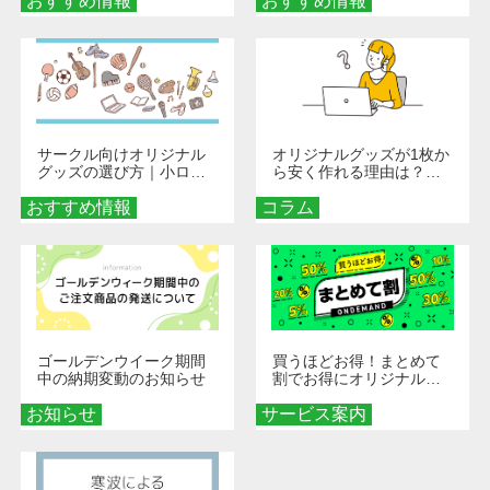
おすすめ情報
くなる巾着＆ポーチ活用
おすすめ情報
秘訣
術
サークル向けオリジナル
オリジナルグッズが1枚か
グッズの選び方｜小ロッ
ら安く作れる理由は？オ
ト・低予算で団結力を高
ンデマンド印刷の仕組み
おすすめ情報
める秘訣
コラム
とメリットを解説
ゴールデンウイーク期間
買うほどお得！まとめて
中の納期変動のお知らせ
割でお得にオリジナルグ
ッズを手に入れよう！
お知らせ
サービス案内