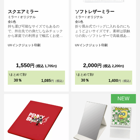
スクエアミラー
ソフトレザーミラー
ミラー / オリジナル
ミラー / オリジナル
全1色
全1色
持ち運び可能なサイズでもあるの
折り畳み式でバッグに入れるのにち
で、外出先での身だしなみチェック
ょうどよいサイズです。素材は肌触
から家庭での利用まで幅広くお使い
りの良いソフトレザーで高級感あ
いただけます。
り、プレゼントにも最適です。
UVインクジェット印刷
UVインクジェット印刷
1,550
2,000
円
円
(税込 1,705
)
(税込 2,200
)
円
円
\
まとめて割
/
\
まとめて割
/
30％
30％
1,085
1,400
円（税込）
円（税込）
NEW