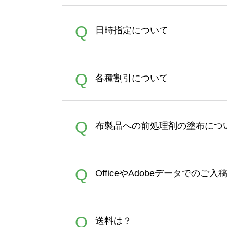
うまくデザインができない。
A
Q
日時指定について
ン作成のお手伝いをすること
合は、デザインツールをご利用
恐れ入りますが、日時指定は
A
Q
各種割引について
者にご連絡いただき調整をお
【まとめて割】5枚以上でご注
A
Q
布製品への前処理剤の塗布につ
ポイントとして付与され、次
文時からご利用頂けます。ポイ
が適用されます。※ログイン
【濃色インクジェット印刷に
A
Q
OfficeやAdobeデータでのご
れば、ランクにカウントがさ
イト以外）のプリントは、濃
品をお届けするため、処理剤
が可能です。お手数ですが、お
各種形式のデータを直接ご入稿す
A
Q
送料は？
文に関わらず、前処理剤が残っ
Adobeデータ(AI,PSD