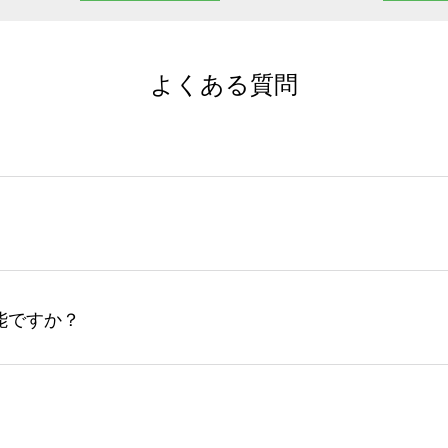
よくある質問
サイトからの受注生産にて承っております。デザインツールか
など、大口注文の場合は、サポートが担当する
エコバッグコンシ
ば多いほど、オンデマンドサービスよりも低価格で製作するこ
ップロードできるデータ形式は、JPG / PNG / AI / PS
能ですか？
やスマホで撮影した写真などもアップロード可能です。使用で
接入稿には対応していません。AIで保存し、デザインツールからアップ
サイトからのご注文のみ受け付けております。30個以上のご製
ーコンシェル
サービスをご利用頂ければ、電話やFAX、メール