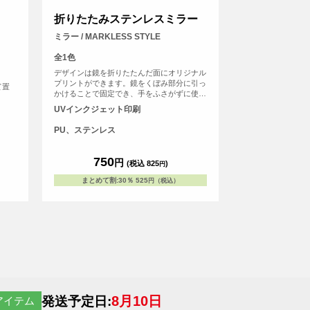
折りたたみステンレスミラー
ミラー / MARKLESS STYLE
全1色
デザインは鏡を折りたたんだ面にオリジナル
プリントができます。鏡をくぼみ部分に引っ
て置
かけることで固定でき、手をふさがずに使用
することも可能です。ガラス製の鏡と比較
UVインクジェット印刷
し、ステンレス製なので軽く、割れない素材
がポイントです。
PU、ステンレス
750
円
(税込 825
)
円
まとめて割
:
30％
525
円（税込）
8月10日
発送予定日:
アイテム