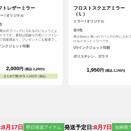
フトレザーミラー
フロストスクエアミラー
（Ｌ）
ー / オリジナル
ミラー / オリジナル
色
全3色
畳み式でバッグに入れるのにちょうどよ
イズです。素材は肌触りの良いソフトレ
厚さ8mmと薄いのでバッグの中に入れ
で高級感あり、プレゼントにも最適で
けるスタンドミラーです。
インクジェット印刷
UVインクジェット印刷
ポリスチレン、ガラス
2,000
円
1,950
(税込 2,200
)
円
円
(税込 2,145
)
円
まとめて割
:
30％
1,400
円（税込）
8月17日
8月7日
:
発送予定日:
即日発送アイテム
短納期