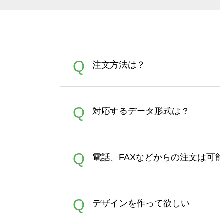
Q
注文方法は？
オンデマンドサービスでは、
A
Q
対応するデータ形式は？
す。 30枚以上やシルク印刷
さい。製作する数量が多けれ
デザインツールで対応している画像ア
A
Q
電話、FAXなどからの注文は可
ズは、20MBです。デジカメ
Illustratorからの直
オンデマンドサービスでは、
A
Q
デザインを作って欲しい
バッグコンシェル
や
タンブラ