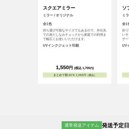
スクエアミラー
ソ
ミラー / オリジナル
ミラ
全1色
全1
持ち運び可能なサイズでもあるので、外出先
折り
での身だしなみチェックから家庭での利用ま
いサ
で幅広くお使いいただけます。
ザー
す。
UVインクジェット印刷
UV
1,550
円
(税込 1,705
)
円
まとめて割
:
30％
1,085
円（税込）
発送予定日
通常発送アイテム