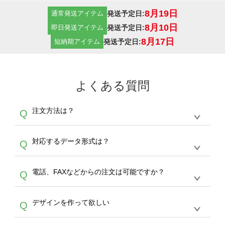
8月19日
発送予定日:
通常発送アイテム
8月10日
発送予定日:
即日発送アイテム
8月17日
発送予定日:
短納期アイテム
よくある質問
注文方法は？
Q
オンデマンドサービスでは、サイトからの受注
A
対応するデータ形式は？
Q
生産にて承っております。デザインツールから
デザインの作成から決済まで完了できます。
デザインツールで対応している画像アップロー
30枚以上やシルク印刷など、大口注文の場合
A
電話、FAXなどからの注文は可能ですか？
Q
ドできるデータ形式は、JPG / PNG / AI / PSD /
は、サポートが担当する
エコバッグコンシェル
PDF 形式になります。データの最大サイズ
や
タンブラーコンシェル
をご利用ください。製
オンデマンドサービスでは、サイトからのご注
は、20MBです。デジカメやスマホで撮影した
作する数量が多ければ多いほど、オンデマンド
A
デザインを作って欲しい
Q
文のみ受け付けております。30個以上のご製
写真などもアップロード可能です。使用できな
サービスよりも低価格で製作することが可能で
作をお考えの方は、サポートが担当する
エコバ
い画像はエラーになります。（※ Illustratorか
す。