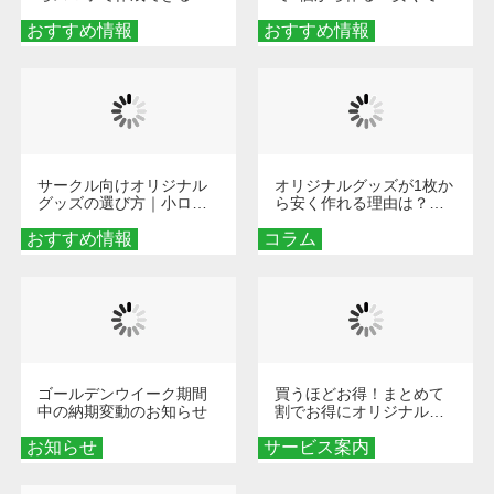
旅行や遠征がもっと楽し
単なオンデマンド制作の
おすすめ情報
くなる巾着＆ポーチ活用
おすすめ情報
秘訣
術
サークル向けオリジナル
オリジナルグッズが1枚か
グッズの選び方｜小ロッ
ら安く作れる理由は？オ
ト・低予算で団結力を高
ンデマンド印刷の仕組み
おすすめ情報
める秘訣
コラム
とメリットを解説
ゴールデンウイーク期間
買うほどお得！まとめて
中の納期変動のお知らせ
割でお得にオリジナルグ
ッズを手に入れよう！
お知らせ
サービス案内