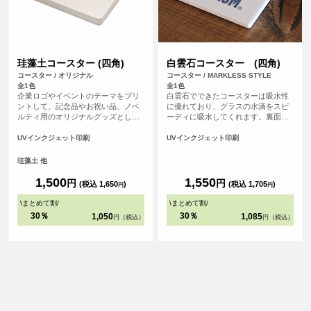
珪藻土コースター (四角)
白雲石コースター (四角)
コースター / オリジナル
コースター / MARKLESS STYLE
全1色
全1色
企業ロゴやイベントのテーマをプリ
白雲石でできたコースターは吸水性
ントして、記念品やお祝い品、ノベ
に優れており、グラスの水滴をスピ
ルティ用のオリジナルグッズとして
ーディに吸水してくれます。裏面は
最適です。 <br>※プリントについ
コルク素材の滑り止め付きで、テー
て：こちらのアイテムはプリント範
ブルを傷つける心配もありません。
UVインクジェット印刷
UVインクジェット印刷
囲の端に近い程デザインが切れてし
白雲石(ハクウンセキ)とは鉱物の一
まう可能性が高いため、重要なデザ
種での環境に優しい自然素材。表面
珪藻土 他
イン(文字等)は内側に収めていただ
は多孔質という構造でたくさんの小
くことをおすすめしております。
さな穴があいている為、吸水性に優
1,500
1,550
円
円
(税込 1,650
)
(税込 1,705
)
円
円
れています。
\
まとめて割
/
\
まとめて割
/
30％
30％
1,050
1,085
円（税込）
円（税込）