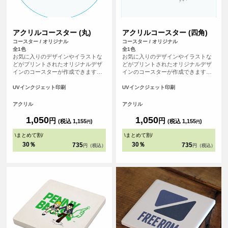
アクリルコースター (丸)
アクリルコースター (四角)
コースター / オリジナル
コースター / オリジナル
全1色
全1色
お気に入りのデザインやイラストな
お気に入りのデザインやイラストな
どがプリントされたオリジナルデザ
どがプリントされたオリジナルデザ
インのコースターが作成できます。
インのコースターが作成できます。
アクリル製なので何度も水洗いがで
アクリル製なので何度も水洗いがで
きるため、経済的です。形状は四角
きるため、経済的です。形状は四角
UVインクジェット印刷
UVインクジェット印刷
と丸の2種類あります。 <br>※プリ
と丸の2種類あります。 <br>※プリ
ントについて：こちらのアイテムは
ントについて：こちらのアイテムは
アクリル
アクリル
プリント範囲の端に近い程デザイン
プリント範囲の端に近い程デザイン
が切れてしまう可能性が高いため、
が切れてしまう可能性が高いため、
1,050
1,050
円
円
(税込 1,155
)
(税込 1,155
)
円
円
重要なデザイン(文字等)は内側に収
重要なデザイン(文字等)は内側に収
めていただくことをおすすめしてお
めていただくことをおすすめしてお
\
まとめて割
/
\
まとめて割
/
ります。
ります。>
30％
30％
735
735
円（税込）
円（税込）