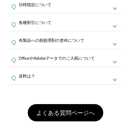
うまくデザインができない。印刷するデザイン
ッグコンシェル
や
タンブラーコンシェル
サービ
らの直接入稿には対応していません。AIで保存
A
日時指定について
Q
を作って欲しい。などの場合は、製作数量が
スをご利用頂ければ、電話やFAX、メールなど
し、デザインツールからアップロードして下さ
30個以上であれば、サポート担当が、デザイ
でご注文が可能です。
い）
恐れ入りますが、日時指定は承っておりませ
ン作成のお手伝いをすることが可能です。
エコ
A
各種割引について
Q
ん。発送後18時以降に配送業者・伝票番号を
バッグコンシェル
や
タンブラーコンシェル
サー
メールでお知らせいたしますので、直接配送業
ビスをご利用ください。(※ 30個以下の場合
【まとめて割】5枚以上でご注文枚数に応じて
者にご連絡いただき調整をお願い致します。
は、デザインツールをご利用ください)
A
布製品への前処理剤の塗布について
Q
カート内で自動的に割引(最大50%)が適用され
ます。 【付与ポイント】購入金額の1％が1ポ
【濃色インクジェット印刷による仕上がりの注
イントとして付与され、次回ご注文時に1ポイ
A
OfficeやAdobeデータでのご入稿について
Q
意点（前処理剤）】カラー生地（Tシャツのホ
ント＝1円としてお使いいただけます。ポイン
ワイト、トートバッグのナチュラル、ホワイト
トは発送完了の翌日に付与され、次回ご注文時
各種形式のデータを直接ご入稿することは出来
以外）のプリントは、濃色インクジェット印刷
からご利用頂けます。ポイントの有効期限は一
A
送料は？
Q
ません。いずれのデータも該当デザインのみ画
といって、プリントを定着させるための処理剤
年間です。【会員ランク】過去10カ月のご注
像(JPEG,PNG,GIF,PDF)に変換、またはAdobe
を塗布しており、短納期・低価格で商品をお届
文回数により会員ランク割引(最大5%)が適用
全国一律290円(税抜)です。また4,000円(税抜)
データ(AI,PSD)で保存して頂き、デザインツー
けするため、処理剤は塗布されたままの状態で
されます。※ログインしてからご注文頂いたも
A
以上のご注文で送料無料とさせて頂いておりま
ル上にアップロードをお願い致します。
出荷を行っております。処理剤自体は人体に無
のに限ります。(同じメールアドレスでご注文
す。「まとめて割」「ポイント」「ランク割
害な性質で、水洗いで落とすことが可能です。
頂いても、ログインがされていなければ、ラン
引」などによるお値引きで4,000円未満になる
お手数ですが、お客様ご自身にて着用前に落と
クにカウントがされません。
よくある質問ページへ
場合は送料がかかりますので、ご注意くださ
していただけますようお願いいたします。※1
い。
通常注文・直送機能でのご注文に関わらず、前
処理剤が残った状態でお届けとなる場合がござ