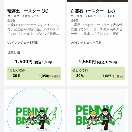
珪藻土コースター (丸)
白雲石コースター (丸)
コースター / オリジナル
コースター / MARKLESS STYLE
全1色
全1色
企業ロゴやメッセージをプリントし
白雲石でできたコースターは吸水性
て、記念品やお祝い品、ノベルティ
に優れており、グラスの水滴をスピ
用のオリジナルグッズとして最適で
ーディに吸水してくれます。裏面は
す。 <br>※プリントについて：こち
コルク素材の滑り止め付きで、テー
らのアイテムはプリント範囲の端に
ブルを傷つける心配もありません。
UVインクジェット印刷
UVインクジェット印刷
近い程デザインが切れてしまう可能
白雲石(ハクウンセキ)とは鉱物の一
性が高いため、重要なデザイン(文字
種での環境に優しい自然素材。表面
珪藻土 他
等)は内側に収めていただくことをお
は多孔質という構造でたくさんの小
すすめしております。
さな穴があいている為、吸水性に優
1,500
1,550
円
円
(税込 1,650
)
(税込 1,705
)
円
円
れています。
\
まとめて割
/
\
まとめて割
/
30％
30％
1,050
1,085
円（税込）
円（税込）