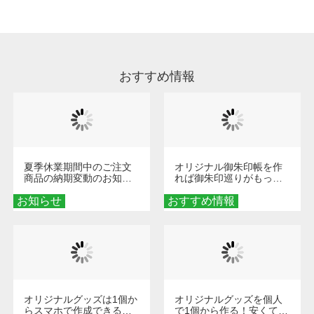
います。※2 濃色は淡色に比べ処理剤が目立ち
やすく、1回の水洗いでは落ちない場合があり
ます、徐々に軽減されますのでどうかご安心く
ださい。
おすすめ情報
夏季休業期間中のご注文
オリジナル御朱印帳を作
商品の納期変動のお知ら
れば御朱印巡りがもっと
せ
楽しくなる！1冊からオー
お知らせ
おすすめ情報
ダーメイドする魅力と選
び方
オリジナルグッズは1個か
オリジナルグッズを個人
らスマホで作成できる！
で1個から作る！安くて簡