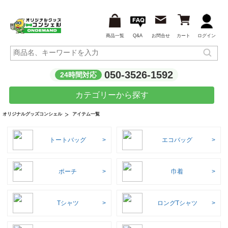
商品一覧
Q&A
お問合せ
カート
ログイン
050-3526-1592
24時間対応
カテゴリーから探す
アイテム一覧
オリジナルグッズコンシェル
トートバッグ
エコバッグ
ポーチ
巾着
Tシャツ
ロングTシャツ