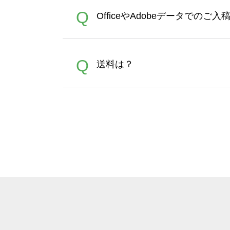
が適用されます。※ログイン
【濃色インクジェット印刷に
A
Q
OfficeやAdobeデータでのご
れば、ランクにカウントがさ
イト以外）のプリントは、濃
品をお届けするため、処理剤
が可能です。お手数ですが、お
各種形式のデータを直接ご入稿す
A
Q
送料は？
文に関わらず、前処理剤が残っ
Adobeデータ(AI,PSD
は落ちない場合があります、
全国一律290円(税抜)です。
A
割引」などによるお値引きで4