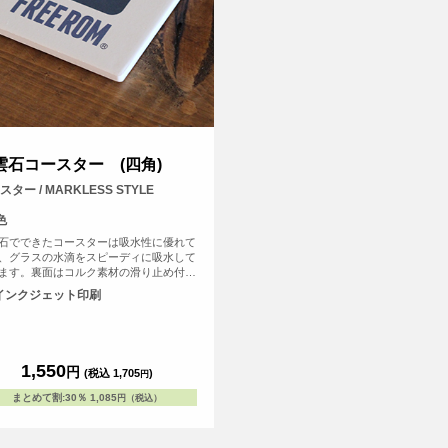
雲石コースター (四角)
スター / MARKLESS STYLE
色
石でできたコースターは吸水性に優れて
、グラスの水滴をスピーディに吸水して
ます。裏面はコルク素材の滑り止め付き
テーブルを傷つける心配もありません。
インクジェット印刷
石(ハクウンセキ)とは鉱物の一種での環
優しい自然素材。表面は多孔質という構
たくさんの小さな穴があいている為、吸
に優れています。
1,550
円
(税込 1,705
)
円
まとめて割
:
30％
1,085
円（税込）