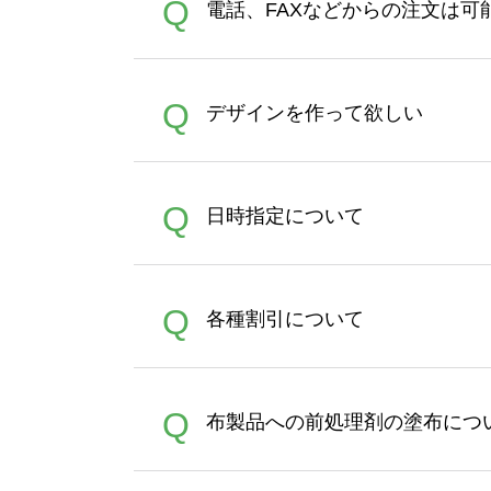
A
Q
電話、FAXなどからの注文は可
ズは、20MBです。デジカメ
Illustratorからの直
オンデマンドサービスでは、
A
Q
デザインを作って欲しい
バッグコンシェル
や
タンブラ
うまくデザインができない。
A
Q
日時指定について
ン作成のお手伝いをすること
合は、デザインツールをご利用
恐れ入りますが、日時指定は
A
Q
各種割引について
者にご連絡いただき調整をお
【まとめて割】5枚以上でご注
A
Q
布製品への前処理剤の塗布につ
ポイントとして付与され、次
文時からご利用頂けます。ポイ