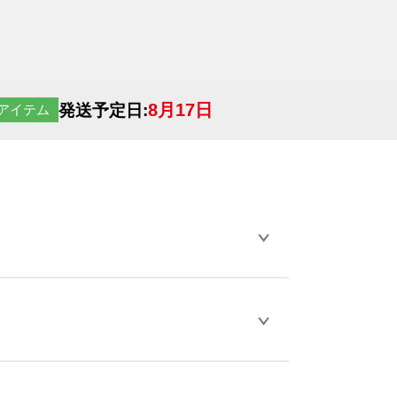
8月17日
発送予定日:
アイテム
らデザインの作成から決済まで完了できま
ェル
や
タンブラーコンシェル
をご利用くだ
とが可能です。
D / PDF 形式になります。データの最大サイ