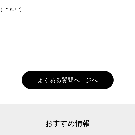
してからご注文頂いたものに限ります。(同じメールアドレスで
よる仕上がりの注意点（前処理剤）】カラー生地（Tシャツのホ
入稿について
れません。
色インクジェット印刷といって、プリントを定着させるための
は塗布されたままの状態で出荷を行っております。処理剤自体
客様ご自身にて着用前に落としていただけますようお願いいた
ることは出来ません。いずれのデータも該当デザインのみ画像(JPE
た状態でお届けとなる場合がございます。※2 濃色は淡色に
)で保存して頂き、デザインツール上にアップロードをお願い致します
徐々に軽減されますのでどうかご安心ください。
また4,000円(税抜)以上のご注文で送料無料とさせて頂いてお
,000円未満になる場合は送料がかかりますので、ご注意くださ
よくある質問ページへ
おすすめ情報