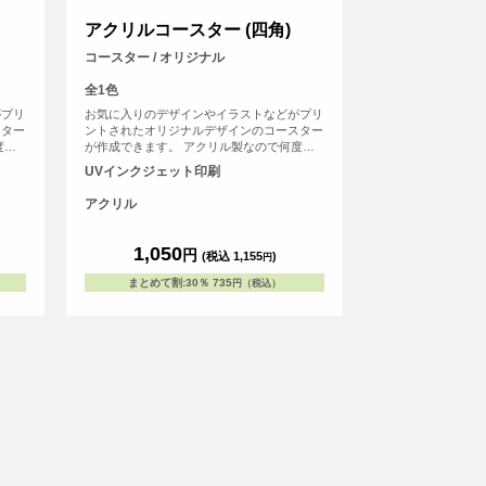
アクリルコースター (四角)
コースター / オリジナル
全1色
がプリ
お気に入りのデザインやイラストなどがプリ
スター
ントされたオリジナルデザインのコースター
度も
が作成できます。 アクリル製なので何度も
状は四
水洗いができるため、経済的です。形状は四
UVインクジェット印刷
ントに
角と丸の2種類あります。 <br>※プリントに
範囲の
ついて：こちらのアイテムはプリント範囲の
アクリル
能性が
端に近い程デザインが切れてしまう可能性が
側に
高いため、重要なデザイン(文字等)は内側に
りま
収めていただくことをおすすめしておりま
1,050
円
(税込 1,155
)
円
す。>
まとめて割
:
30％
735
円（税込）