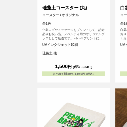
珪藻土コースター (丸)
白
コースター / オリジナル
コー
全1色
全1
企業ロゴやメッセージをプリントして、記念
白雲
品やお祝い品、ノベルティ用のオリジナルグ
おり
ッズとして最適です。 <br>※プリントにつ
くれ
いて：こちらのアイテムはプリント範囲の端
で、
UVインクジェット印刷
UV
に近い程デザインが切れてしまう可能性が高
白雲
いため、重要なデザイン(文字等)は内側に収
境に
珪藻土 他
めていただくことをおすすめしております。
造で
水性
1,500
円
(税込 1,650
)
円
まとめて割
:
30％
1,050
円（税込）