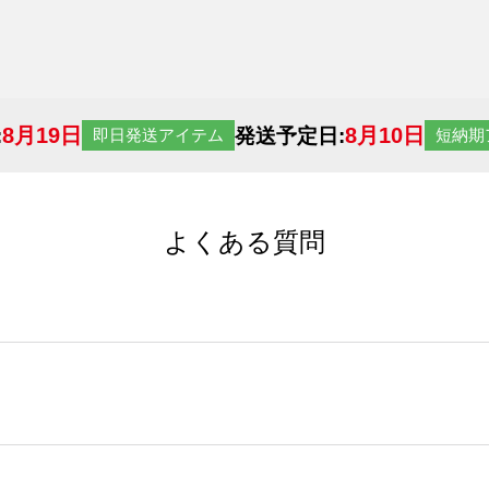
8月19日
8月10日
:
発送予定日:
即日発送アイテム
短納期
よくある質問
サイトからの受注生産にて承っております。デザインツールか
など、大口注文の場合は、サポートが担当する
エコバッグコンシ
ば多いほど、オンデマンドサービスよりも低価格で製作するこ
ップロードできるデータ形式は、JPG / PNG / AI / PS