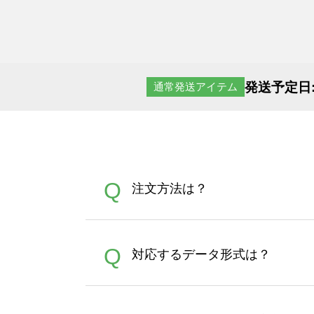
発送予定日
通常発送アイテム
Q
注文方法は？
オンデマンドサービスでは、
A
Q
対応するデータ形式は？
す。 30枚以上やシルク印刷
さい。製作する数量が多けれ
デザインツールで対応している画像ア