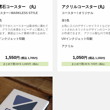
雲石コースター (丸)
アクリルコースター (丸)
スター / MARKLESS STYLE
コースター / オリジナル
色
全1色
石でできたコースターは吸水性に優れて
お気に入りのデザインやイラストなど
、グラスの水滴をスピーディに吸水して
ントされたオリジナルデザインのコー
ます。裏面はコルク素材の滑り止め付き
が作成できます。 アクリル製なので何
テーブルを傷つける心配もありません。
水洗いができるため、経済的です。形
インクジェット印刷
UVインクジェット印刷
石(ハクウンセキ)とは鉱物の一種での環
角と丸の2種類あります。 <br>※プリ
優しい自然素材。表面は多孔質という構
ついて：こちらのアイテムはプリント
アクリル
たくさんの小さな穴があいている為、吸
端に近い程デザインが切れてしまう可
に優れています。
高いため、重要なデザイン(文字等)は内
収めていただくことをおすすめしてお
1,550
1,050
円
円
(税込 1,705
)
(税込 1,155
)
円
円
す。
まとめて割
:
30％
1,085
まとめて割
:
30％
735
円（税込）
円（税込）