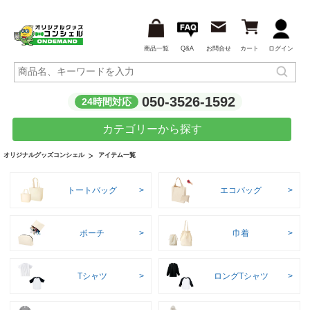
商品一覧
Q&A
お問合せ
カート
ログイン
050-3526-1592
24時間対応
カテゴリーから探す
アイテム一覧
オリジナルグッズコンシェル
トートバッグ
エコバッグ
ポーチ
巾着
Tシャツ
ロングTシャツ