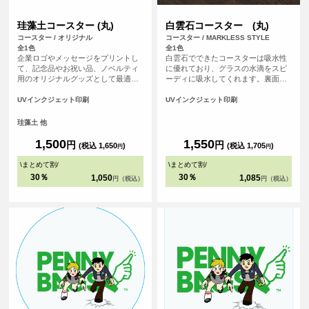
珪藻土コースター (丸)
白雲石コースター (丸)
コースター / オリジナル
コースター / MARKLESS STYLE
全1色
全1色
企業ロゴやメッセージをプリントし
白雲石でできたコースターは吸水性
て、記念品やお祝い品、ノベルティ
に優れており、グラスの水滴をスピ
用のオリジナルグッズとして最適で
ーディに吸水してくれます。裏面は
す。 <br>※プリントについて：こち
コルク素材の滑り止め付きで、テー
らのアイテムはプリント範囲の端に
ブルを傷つける心配もありません。
UVインクジェット印刷
UVインクジェット印刷
近い程デザインが切れてしまう可能
白雲石(ハクウンセキ)とは鉱物の一
性が高いため、重要なデザイン(文字
種での環境に優しい自然素材。表面
珪藻土 他
等)は内側に収めていただくことをお
は多孔質という構造でたくさんの小
すすめしております。
さな穴があいている為、吸水性に優
1,500
1,550
円
円
(税込 1,650
)
(税込 1,705
)
円
円
れています。
\
まとめて割
/
\
まとめて割
/
30％
30％
1,050
1,085
円（税込）
円（税込）