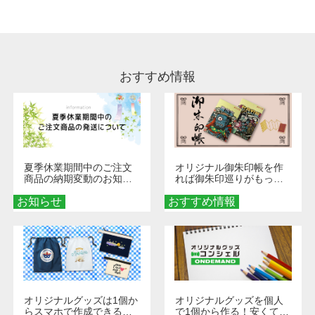
います。※2 濃色は淡色に比べ処理剤が目立ち
やすく、1回の水洗いでは落ちない場合があり
ます、徐々に軽減されますのでどうかご安心く
ださい。
おすすめ情報
夏季休業期間中のご注文
オリジナル御朱印帳を作
商品の納期変動のお知ら
れば御朱印巡りがもっと
せ
楽しくなる！1冊からオー
お知らせ
おすすめ情報
ダーメイドする魅力と選
び方
オリジナルグッズは1個か
オリジナルグッズを個人
らスマホで作成できる！
で1個から作る！安くて簡