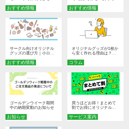
旅行や遠征がもっと楽し
単なオンデマンド制作の
おすすめ情報
くなる巾着＆ポーチ活用
おすすめ情報
秘訣
術
サークル向けオリジナル
オリジナルグッズが1枚か
グッズの選び方｜小ロッ
ら安く作れる理由は？オ
ト・低予算で団結力を高
ンデマンド印刷の仕組み
おすすめ情報
める秘訣
コラム
とメリットを解説
ゴールデンウイーク期間
買うほどお得！まとめて
中の納期変動のお知らせ
割でお得にオリジナルグ
ッズを手に入れよう！
お知らせ
サービス案内