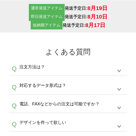
8月19日
発送予定日:
通常発送アイテム
8月10日
発送予定日:
即日発送アイテム
8月17日
発送予定日:
短納期アイテム
よくある質問
注文方法は？
Q
オンデマンドサービスでは、サイトからの受注
A
対応するデータ形式は？
Q
生産にて承っております。デザインツールから
デザインの作成から決済まで完了できます。
デザインツールで対応している画像アップロー
30枚以上やシルク印刷など、大口注文の場合
A
電話、FAXなどからの注文は可能ですか？
Q
ドできるデータ形式は、JPG / PNG / AI / PSD /
は、サポートが担当する
エコバッグコンシェル
PDF 形式になります。データの最大サイズ
や
タンブラーコンシェル
をご利用ください。製
オンデマンドサービスでは、サイトからのご注
は、20MBです。デジカメやスマホで撮影した
作する数量が多ければ多いほど、オンデマンド
A
デザインを作って欲しい
Q
文のみ受け付けております。30個以上のご製
写真などもアップロード可能です。使用できな
サービスよりも低価格で製作することが可能で
作をお考えの方は、サポートが担当する
エコバ
い画像はエラーになります。（※ Illustratorか
す。