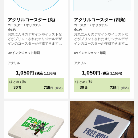
アクリルコースター (丸)
アクリルコースター (四角)
コースター / オリジナル
コースター / オリジナル
全1色
全1色
お気に入りのデザインやイラストな
お気に入りのデザインやイラストな
どがプリントされたオリジナルデザ
どがプリントされたオリジナルデザ
インのコースターが作成できます。
インのコースターが作成できます。
アクリル製なので何度も水洗いがで
アクリル製なので何度も水洗いがで
きるため、経済的です。形状は四角
きるため、経済的です。形状は四角
UVインクジェット印刷
UVインクジェット印刷
と丸の2種類あります。 <br>※プリ
と丸の2種類あります。 <br>※プリ
ントについて：こちらのアイテムは
ントについて：こちらのアイテムは
アクリル
アクリル
プリント範囲の端に近い程デザイン
プリント範囲の端に近い程デザイン
が切れてしまう可能性が高いため、
が切れてしまう可能性が高いため、
1,050
1,050
円
円
(税込 1,155
)
(税込 1,155
)
円
円
重要なデザイン(文字等)は内側に収
重要なデザイン(文字等)は内側に収
めていただくことをおすすめしてお
めていただくことをおすすめしてお
\
まとめて割
/
\
まとめて割
/
ります。
ります。>
30％
30％
735
735
円（税込）
円（税込）