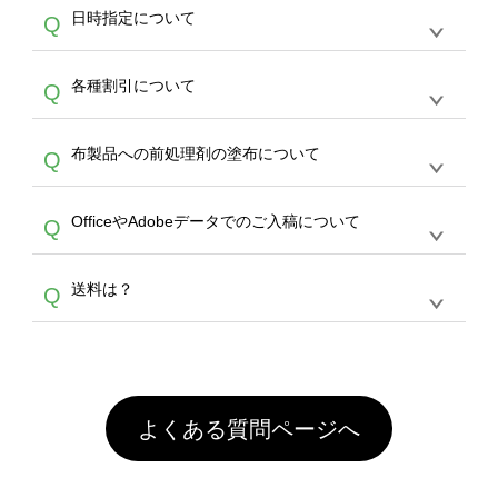
うまくデザインができない。印刷するデザイン
ッグコンシェル
や
タンブラーコンシェル
サービ
らの直接入稿には対応していません。AIで保存
A
日時指定について
Q
を作って欲しい。などの場合は、製作数量が
スをご利用頂ければ、電話やFAX、メールなど
し、デザインツールからアップロードして下さ
30個以上であれば、サポート担当が、デザイ
でご注文が可能です。
い）
恐れ入りますが、日時指定は承っておりませ
ン作成のお手伝いをすることが可能です。
エコ
A
各種割引について
Q
ん。発送後18時以降に配送業者・伝票番号を
バッグコンシェル
や
タンブラーコンシェル
サー
メールでお知らせいたしますので、直接配送業
ビスをご利用ください。(※ 30個以下の場合
【まとめて割】5枚以上でご注文枚数に応じて
者にご連絡いただき調整をお願い致します。
は、デザインツールをご利用ください)
A
布製品への前処理剤の塗布について
Q
カート内で自動的に割引(最大50%)が適用され
ます。 【付与ポイント】購入金額の1％が1ポ
【濃色インクジェット印刷による仕上がりの注
イントとして付与され、次回ご注文時に1ポイ
A
OfficeやAdobeデータでのご入稿について
Q
意点（前処理剤）】カラー生地（Tシャツのホ
ント＝1円としてお使いいただけます。ポイン
ワイト、トートバッグのナチュラル、ホワイト
トは発送完了の翌日に付与され、次回ご注文時
各種形式のデータを直接ご入稿することは出来
以外）のプリントは、濃色インクジェット印刷
からご利用頂けます。ポイントの有効期限は一
A
送料は？
Q
ません。いずれのデータも該当デザインのみ画
といって、プリントを定着させるための処理剤
年間です。【会員ランク】過去10カ月のご注
像(JPEG,PNG,GIF,PDF)に変換、またはAdobe
を塗布しており、短納期・低価格で商品をお届
文回数により会員ランク割引(最大5%)が適用
全国一律290円(税抜)です。また4,000円(税抜)
データ(AI,PSD)で保存して頂き、デザインツー
けするため、処理剤は塗布されたままの状態で
されます。※ログインしてからご注文頂いたも
A
以上のご注文で送料無料とさせて頂いておりま
ル上にアップロードをお願い致します。
出荷を行っております。処理剤自体は人体に無
のに限ります。(同じメールアドレスでご注文
す。「まとめて割」「ポイント」「ランク割
害な性質で、水洗いで落とすことが可能です。
頂いても、ログインがされていなければ、ラン
引」などによるお値引きで4,000円未満になる
お手数ですが、お客様ご自身にて着用前に落と
クにカウントがされません。
よくある質問ページへ
場合は送料がかかりますので、ご注意くださ
していただけますようお願いいたします。※1
い。
通常注文・直送機能でのご注文に関わらず、前
処理剤が残った状態でお届けとなる場合がござ