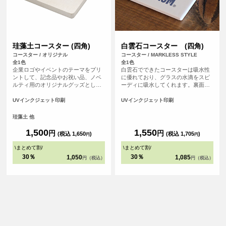
珪藻土コースター (四角)
白雲石コースター (四角)
コースター / オリジナル
コースター / MARKLESS STYLE
全1色
全1色
企業ロゴやイベントのテーマをプリ
白雲石でできたコースターは吸水性
ントして、記念品やお祝い品、ノベ
に優れており、グラスの水滴をスピ
ルティ用のオリジナルグッズとして
ーディに吸水してくれます。裏面は
最適です。 <br>※プリントについ
コルク素材の滑り止め付きで、テー
て：こちらのアイテムはプリント範
ブルを傷つける心配もありません。
UVインクジェット印刷
UVインクジェット印刷
囲の端に近い程デザインが切れてし
白雲石(ハクウンセキ)とは鉱物の一
まう可能性が高いため、重要なデザ
種での環境に優しい自然素材。表面
珪藻土 他
イン(文字等)は内側に収めていただ
は多孔質という構造でたくさんの小
くことをおすすめしております。
さな穴があいている為、吸水性に優
1,500
1,550
円
円
(税込 1,650
)
(税込 1,705
)
円
円
れています。
\
まとめて割
/
\
まとめて割
/
30％
30％
1,050
1,085
円（税込）
円（税込）