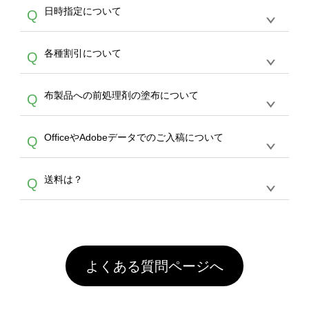
うまくデザインができない。印刷するデザイン
ッグコンシェル
や
タンブラーコンシェル
サービ
らの直接入稿には対応していません。AIで保存
A
日時指定について
Q
を作って欲しい。などの場合は、製作数量が
スをご利用頂ければ、電話やFAX、メールなど
し、デザインツールからアップロードして下さ
30個以上であれば、サポート担当が、デザイ
でご注文が可能です。
い）
恐れ入りますが、日時指定は承っておりませ
ン作成のお手伝いをすることが可能です。
エコ
A
各種割引について
Q
ん。発送後18時以降に配送業者・伝票番号を
バッグコンシェル
や
タンブラーコンシェル
サー
メールでお知らせいたしますので、直接配送業
ビスをご利用ください。(※ 30個以下の場合
【まとめて割】5枚以上でご注文枚数に応じて
者にご連絡いただき調整をお願い致します。
は、デザインツールをご利用ください)
A
布製品への前処理剤の塗布について
Q
カート内で自動的に割引(最大50%)が適用され
ます。 【付与ポイント】購入金額の1％が1ポ
【濃色インクジェット印刷による仕上がりの注
イントとして付与され、次回ご注文時に1ポイ
A
OfficeやAdobeデータでのご入稿について
Q
意点（前処理剤）】カラー生地（Tシャツのホ
ント＝1円としてお使いいただけます。ポイン
ワイト、トートバッグのナチュラル、ホワイト
トは発送完了の翌日に付与され、次回ご注文時
各種形式のデータを直接ご入稿することは出来
以外）のプリントは、濃色インクジェット印刷
からご利用頂けます。ポイントの有効期限は一
A
送料は？
Q
ません。いずれのデータも該当デザインのみ画
といって、プリントを定着させるための処理剤
年間です。【会員ランク】過去10カ月のご注
像(JPEG,PNG,GIF,PDF)に変換、またはAdobe
を塗布しており、短納期・低価格で商品をお届
文回数により会員ランク割引(最大5%)が適用
全国一律290円(税抜)です。また4,000円(税抜)
データ(AI,PSD)で保存して頂き、デザインツー
けするため、処理剤は塗布されたままの状態で
されます。※ログインしてからご注文頂いたも
A
以上のご注文で送料無料とさせて頂いておりま
ル上にアップロードをお願い致します。
出荷を行っております。処理剤自体は人体に無
のに限ります。(同じメールアドレスでご注文
す。「まとめて割」「ポイント」「ランク割
害な性質で、水洗いで落とすことが可能です。
頂いても、ログインがされていなければ、ラン
引」などによるお値引きで4,000円未満になる
お手数ですが、お客様ご自身にて着用前に落と
クにカウントがされません。
よくある質問ページへ
場合は送料がかかりますので、ご注意くださ
していただけますようお願いいたします。※1
い。
通常注文・直送機能でのご注文に関わらず、前
処理剤が残った状態でお届けとなる場合がござ