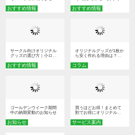
旅行や遠征がもっと楽し
単なオンデマンド制作の
おすすめ情報
くなる巾着＆ポーチ活用
おすすめ情報
秘訣
術
サークル向けオリジナル
オリジナルグッズが1枚か
グッズの選び方｜小ロッ
ら安く作れる理由は？オ
ト・低予算で団結力を高
ンデマンド印刷の仕組み
おすすめ情報
める秘訣
コラム
とメリットを解説
ゴールデンウイーク期間
買うほどお得！まとめて
中の納期変動のお知らせ
割でお得にオリジナルグ
ッズを手に入れよう！
お知らせ
サービス案内