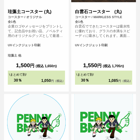
珪藻土コースター (丸)
白雲石コースター (丸)
コースター / オリジナル
コースター / MARKLESS STYLE
全1色
全1色
企業ロゴやメッセージをプリントし
白雲石でできたコースターは吸水性
て、記念品やお祝い品、ノベルティ
に優れており、グラスの水滴をスピ
用のオリジナルグッズとして最適で
ーディに吸水してくれます。裏面は
す。 <br>※プリントについて：こち
コルク素材の滑り止め付きで、テー
らのアイテムはプリント範囲の端に
ブルを傷つける心配もありません。
UVインクジェット印刷
UVインクジェット印刷
近い程デザインが切れてしまう可能
白雲石(ハクウンセキ)とは鉱物の一
性が高いため、重要なデザイン(文字
種での環境に優しい自然素材。表面
珪藻土 他
等)は内側に収めていただくことをお
は多孔質という構造でたくさんの小
すすめしております。
さな穴があいている為、吸水性に優
1,500
1,550
円
円
(税込 1,650
)
(税込 1,705
)
円
円
れています。
\
まとめて割
/
\
まとめて割
/
30％
30％
1,050
1,085
円（税込）
円（税込）