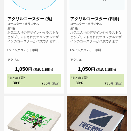
アクリルコースター (丸)
アクリルコースター (四角)
コースター / オリジナル
コースター / オリジナル
全1色
全1色
お気に入りのデザインやイラストな
お気に入りのデザインやイラストな
どがプリントされたオリジナルデザ
どがプリントされたオリジナルデザ
インのコースターが作成できます。
インのコースターが作成できます。
アクリル製なので何度も水洗いがで
アクリル製なので何度も水洗いがで
きるため、経済的です。形状は四角
きるため、経済的です。形状は四角
UVインクジェット印刷
UVインクジェット印刷
と丸の2種類あります。 <br>※プリ
と丸の2種類あります。 <br>※プリ
ントについて：こちらのアイテムは
ントについて：こちらのアイテムは
アクリル
アクリル
プリント範囲の端に近い程デザイン
プリント範囲の端に近い程デザイン
が切れてしまう可能性が高いため、
が切れてしまう可能性が高いため、
1,050
1,050
円
円
(税込 1,155
)
(税込 1,155
)
円
円
重要なデザイン(文字等)は内側に収
重要なデザイン(文字等)は内側に収
めていただくことをおすすめしてお
めていただくことをおすすめしてお
\
まとめて割
/
\
まとめて割
/
ります。
ります。>
30％
30％
735
735
円（税込）
円（税込）