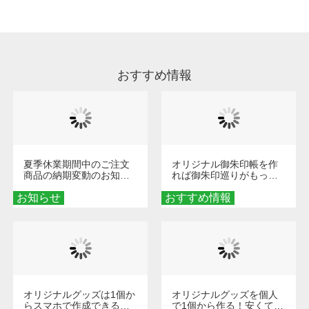
います。※2 濃色は淡色に比べ処理剤が目立ち
やすく、1回の水洗いでは落ちない場合があり
ます、徐々に軽減されますのでどうかご安心く
ださい。
おすすめ情報
夏季休業期間中のご注文
オリジナル御朱印帳を作
商品の納期変動のお知ら
れば御朱印巡りがもっと
せ
楽しくなる！1冊からオー
お知らせ
おすすめ情報
ダーメイドする魅力と選
び方
オリジナルグッズは1個か
オリジナルグッズを個人
らスマホで作成できる！
で1個から作る！安くて簡