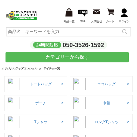
商品一覧
Q&A
お問合せ
カート
ログイン
050-3526-1592
24時間対応
カテゴリーから探す
アイテム一覧
オリジナルグッズコンシェル
トートバッグ
エコバッグ
ポーチ
巾着
Tシャツ
ロングTシャツ