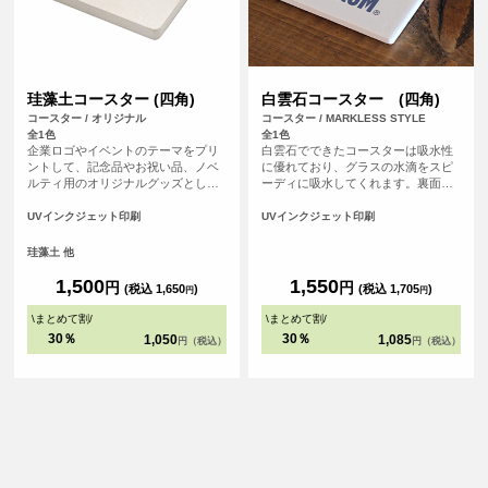
珪藻土コースター (四角)
白雲石コースター (四角)
コースター / オリジナル
コースター / MARKLESS STYLE
全1色
全1色
企業ロゴやイベントのテーマをプリ
白雲石でできたコースターは吸水性
ントして、記念品やお祝い品、ノベ
に優れており、グラスの水滴をスピ
ルティ用のオリジナルグッズとして
ーディに吸水してくれます。裏面は
最適です。 <br>※プリントについ
コルク素材の滑り止め付きで、テー
て：こちらのアイテムはプリント範
ブルを傷つける心配もありません。
UVインクジェット印刷
UVインクジェット印刷
囲の端に近い程デザインが切れてし
白雲石(ハクウンセキ)とは鉱物の一
まう可能性が高いため、重要なデザ
種での環境に優しい自然素材。表面
珪藻土 他
イン(文字等)は内側に収めていただ
は多孔質という構造でたくさんの小
くことをおすすめしております。
さな穴があいている為、吸水性に優
1,500
1,550
円
円
(税込 1,650
)
(税込 1,705
)
円
円
れています。
\
まとめて割
/
\
まとめて割
/
30％
30％
1,050
1,085
円（税込）
円（税込）