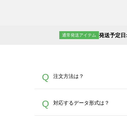
発送予定日
通常発送アイテム
Q
注文方法は？
オンデマンドサービスでは、
A
Q
対応するデータ形式は？
す。 30枚以上やシルク印刷
さい。製作する数量が多けれ
デザインツールで対応している画像ア