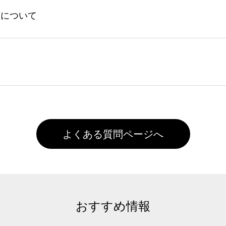
してからご注文頂いたものに限ります。(同じメールアドレスで
よる仕上がりの注意点（前処理剤）】カラー生地（Tシャツのホ
入稿について
れません。
色インクジェット印刷といって、プリントを定着させるための
は塗布されたままの状態で出荷を行っております。処理剤自体
客様ご自身にて着用前に落としていただけますようお願いいた
ることは出来ません。いずれのデータも該当デザインのみ画像(JPE
た状態でお届けとなる場合がございます。※2 濃色は淡色に
)で保存して頂き、デザインツール上にアップロードをお願い致します
徐々に軽減されますのでどうかご安心ください。
また4,000円(税抜)以上のご注文で送料無料とさせて頂いてお
,000円未満になる場合は送料がかかりますので、ご注意くださ
よくある質問ページへ
おすすめ情報