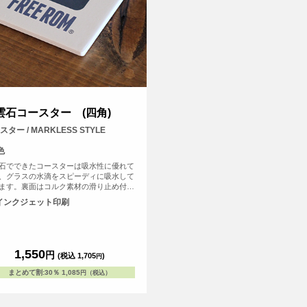
雲石コースター (四角)
スター / MARKLESS STYLE
色
石でできたコースターは吸水性に優れて
、グラスの水滴をスピーディに吸水して
ます。裏面はコルク素材の滑り止め付き
テーブルを傷つける心配もありません。
インクジェット印刷
石(ハクウンセキ)とは鉱物の一種での環
優しい自然素材。表面は多孔質という構
たくさんの小さな穴があいている為、吸
に優れています。
1,550
円
(税込 1,705
)
円
まとめて割
:
30％
1,085
円（税込）