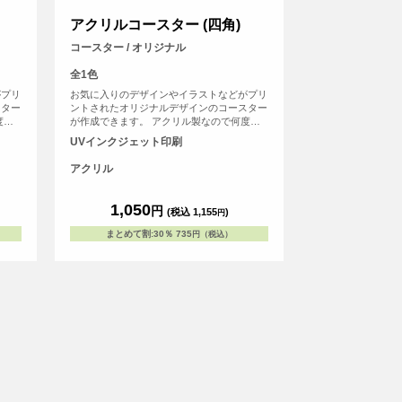
アクリルコースター (四角)
コースター / オリジナル
全1色
がプリ
お気に入りのデザインやイラストなどがプリ
スター
ントされたオリジナルデザインのコースター
度も
が作成できます。 アクリル製なので何度も
状は四
水洗いができるため、経済的です。形状は四
UVインクジェット印刷
ントに
角と丸の2種類あります。 <br>※プリントに
範囲の
ついて：こちらのアイテムはプリント範囲の
アクリル
能性が
端に近い程デザインが切れてしまう可能性が
側に
高いため、重要なデザイン(文字等)は内側に
りま
収めていただくことをおすすめしておりま
1,050
円
(税込 1,155
)
円
す。>
まとめて割
:
30％
735
円（税込）