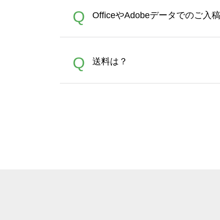
が適用されます。※ログイン
【濃色インクジェット印刷に
A
Q
OfficeやAdobeデータでのご
れば、ランクにカウントがさ
イト以外）のプリントは、濃
品をお届けするため、処理剤
が可能です。お手数ですが、お
各種形式のデータを直接ご入稿す
A
Q
送料は？
文に関わらず、前処理剤が残っ
Adobeデータ(AI,PSD
は落ちない場合があります、
全国一律290円(税抜)です。
A
割引」などによるお値引きで4