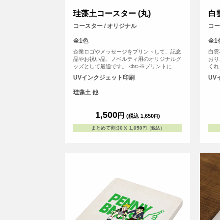
珪藻土コースター (丸)
白
コースター / オリジナル
コー
全1色
全1
企業ロゴやメッセージをプリントして、記念
白雲
品やお祝い品、ノベルティ用のオリジナルグ
おり
ッズとして最適です。 <br>※プリントにつ
くれ
いて：こちらのアイテムはプリント範囲の端
で、
UVインクジェット印刷
UV
に近い程デザインが切れてしまう可能性が高
白雲
いため、重要なデザイン(文字等)は内側に収
境に
珪藻土 他
めていただくことをおすすめしております。
造で
水性
1,500
円
(税込 1,650
)
円
まとめて割
:
30％
1,050
円（税込）