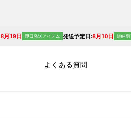
8月19日
8月10日
:
発送予定日:
即日発送アイテム
短納期
よくある質問
サイトからの受注生産にて承っております。デザインツールか
など、大口注文の場合は、サポートが担当する
エコバッグコンシ
ば多いほど、オンデマンドサービスよりも低価格で製作するこ
ップロードできるデータ形式は、JPG / PNG / AI / PS