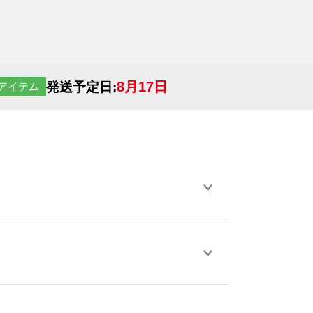
8月17日
発送予定日:
アイテム
らデザインの作成から決済まで完了できま
ェル
や
タンブラーコンシェル
をご利用くだ
とが可能です。
D / PDF 形式になります。データの最大サイ