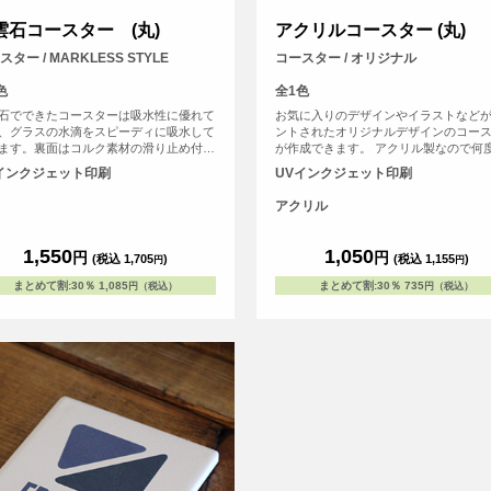
雲石コースター (丸)
アクリルコースター (丸)
スター / MARKLESS STYLE
コースター / オリジナル
色
全1色
石でできたコースターは吸水性に優れて
お気に入りのデザインやイラストなど
、グラスの水滴をスピーディに吸水して
ントされたオリジナルデザインのコー
ます。裏面はコルク素材の滑り止め付き
が作成できます。 アクリル製なので何
テーブルを傷つける心配もありません。
水洗いができるため、経済的です。形
インクジェット印刷
UVインクジェット印刷
石(ハクウンセキ)とは鉱物の一種での環
角と丸の2種類あります。 <br>※プリ
優しい自然素材。表面は多孔質という構
ついて：こちらのアイテムはプリント
アクリル
たくさんの小さな穴があいている為、吸
端に近い程デザインが切れてしまう可
に優れています。
高いため、重要なデザイン(文字等)は内
収めていただくことをおすすめしてお
1,550
1,050
円
円
(税込 1,705
)
(税込 1,155
)
円
円
す。
まとめて割
:
30％
1,085
まとめて割
:
30％
735
円（税込）
円（税込）