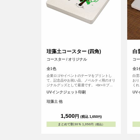
珪藻土コースター (四角)
白
コースター / オリジナル
コー
全1色
全1
企業ロゴやイベントのテーマをプリントし
白雲
て、記念品やお祝い品、ノベルティ用のオリ
おり
ジナルグッズとして最適です。 <br>※プリ
くれ
ントについて：こちらのアイテムはプリント
で、
UVインクジェット印刷
UV
範囲の端に近い程デザインが切れてしまう可
白雲
能性が高いため、重要なデザイン(文字等)は
境に
珪藻土 他
内側に収めていただくことをおすすめしてお
造で
ります。
水性
1,500
円
(税込 1,650
)
円
まとめて割
:
30％
1,050
円（税込）