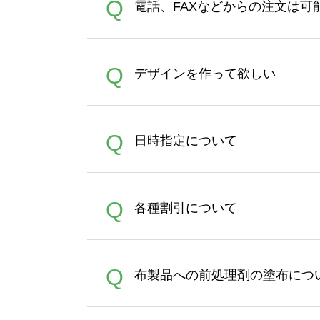
A
Q
電話、FAXなどからの注文は可
ズは、20MBです。デジカメ
Illustratorからの直
オンデマンドサービスでは、
A
Q
デザインを作って欲しい
バッグコンシェル
や
タンブラ
うまくデザインができない。
A
Q
日時指定について
ン作成のお手伝いをすること
合は、デザインツールをご利用
恐れ入りますが、日時指定は
A
Q
各種割引について
者にご連絡いただき調整をお
【まとめて割】5枚以上でご注
A
Q
布製品への前処理剤の塗布につ
ポイントとして付与され、次
文時からご利用頂けます。ポイ