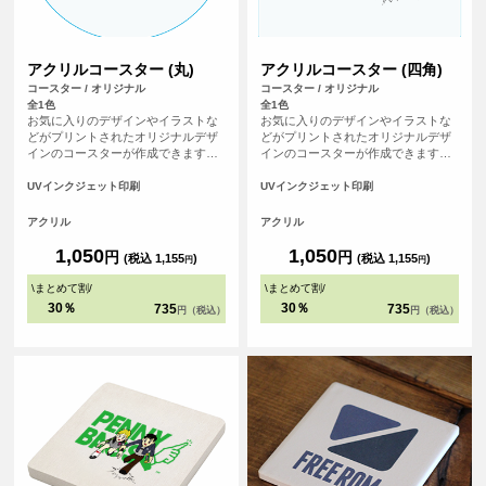
アクリルコースター (丸)
アクリルコースター (四角)
コースター / オリジナル
コースター / オリジナル
全1色
全1色
お気に入りのデザインやイラストな
お気に入りのデザインやイラストな
どがプリントされたオリジナルデザ
どがプリントされたオリジナルデザ
インのコースターが作成できます。
インのコースターが作成できます。
アクリル製なので何度も水洗いがで
アクリル製なので何度も水洗いがで
きるため、経済的です。形状は四角
きるため、経済的です。形状は四角
UVインクジェット印刷
UVインクジェット印刷
と丸の2種類あります。 <br>※プリ
と丸の2種類あります。 <br>※プリ
ントについて：こちらのアイテムは
ントについて：こちらのアイテムは
アクリル
アクリル
プリント範囲の端に近い程デザイン
プリント範囲の端に近い程デザイン
が切れてしまう可能性が高いため、
が切れてしまう可能性が高いため、
1,050
1,050
円
円
(税込 1,155
)
(税込 1,155
)
円
円
重要なデザイン(文字等)は内側に収
重要なデザイン(文字等)は内側に収
めていただくことをおすすめしてお
めていただくことをおすすめしてお
\
まとめて割
/
\
まとめて割
/
ります。
ります。>
30％
30％
735
735
円（税込）
円（税込）