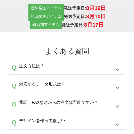
8月19日
発送予定日:
通常発送アイテム
8月10日
発送予定日:
即日発送アイテム
8月17日
発送予定日:
短納期アイテム
よくある質問
注文方法は？
Q
オンデマンドサービスでは、サイトからの受注
A
対応するデータ形式は？
Q
生産にて承っております。デザインツールから
デザインの作成から決済まで完了できます。
デザインツールで対応している画像アップロー
30枚以上やシルク印刷など、大口注文の場合
A
電話、FAXなどからの注文は可能ですか？
Q
ドできるデータ形式は、JPG / PNG / AI / PSD /
は、サポートが担当する
エコバッグコンシェル
PDF 形式になります。データの最大サイズ
や
タンブラーコンシェル
をご利用ください。製
オンデマンドサービスでは、サイトからのご注
は、20MBです。デジカメやスマホで撮影した
作する数量が多ければ多いほど、オンデマンド
A
デザインを作って欲しい
Q
文のみ受け付けております。30個以上のご製
写真などもアップロード可能です。使用できな
サービスよりも低価格で製作することが可能で
作をお考えの方は、サポートが担当する
エコバ
い画像はエラーになります。（※ Illustratorか
す。