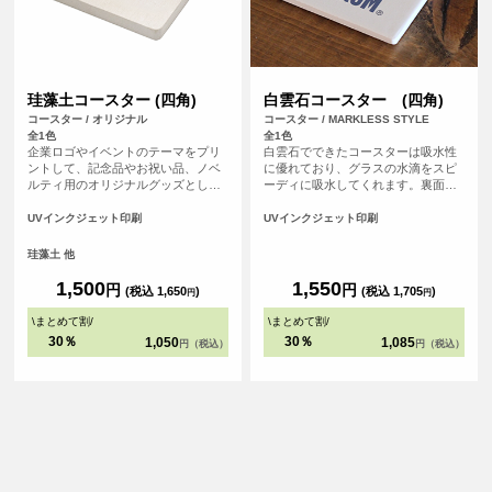
珪藻土コースター (四角)
白雲石コースター (四角)
コースター / オリジナル
コースター / MARKLESS STYLE
全1色
全1色
企業ロゴやイベントのテーマをプリ
白雲石でできたコースターは吸水性
ントして、記念品やお祝い品、ノベ
に優れており、グラスの水滴をスピ
ルティ用のオリジナルグッズとして
ーディに吸水してくれます。裏面は
最適です。 <br>※プリントについ
コルク素材の滑り止め付きで、テー
て：こちらのアイテムはプリント範
ブルを傷つける心配もありません。
UVインクジェット印刷
UVインクジェット印刷
囲の端に近い程デザインが切れてし
白雲石(ハクウンセキ)とは鉱物の一
まう可能性が高いため、重要なデザ
種での環境に優しい自然素材。表面
珪藻土 他
イン(文字等)は内側に収めていただ
は多孔質という構造でたくさんの小
くことをおすすめしております。
さな穴があいている為、吸水性に優
1,500
1,550
円
円
(税込 1,650
)
(税込 1,705
)
円
円
れています。
\
まとめて割
/
\
まとめて割
/
30％
30％
1,050
1,085
円（税込）
円（税込）