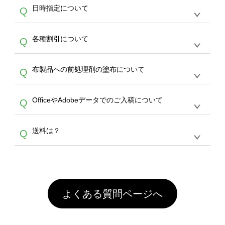
うまくデザインができない。印刷するデザイン
ッグコンシェル
や
タンブラーコンシェル
サービ
らの直接入稿には対応していません。AIで保存
A
日時指定について
Q
を作って欲しい。などの場合は、製作数量が
スをご利用頂ければ、電話やFAX、メールなど
し、デザインツールからアップロードして下さ
30個以上であれば、サポート担当が、デザイ
でご注文が可能です。
い）
恐れ入りますが、日時指定は承っておりませ
ン作成のお手伝いをすることが可能です。
エコ
A
各種割引について
Q
ん。発送後18時以降に配送業者・伝票番号を
バッグコンシェル
や
タンブラーコンシェル
サー
メールでお知らせいたしますので、直接配送業
ビスをご利用ください。(※ 30個以下の場合
【まとめて割】5枚以上でご注文枚数に応じて
者にご連絡いただき調整をお願い致します。
は、デザインツールをご利用ください)
A
布製品への前処理剤の塗布について
Q
カート内で自動的に割引(最大50%)が適用され
ます。 【付与ポイント】購入金額の1％が1ポ
【濃色インクジェット印刷による仕上がりの注
イントとして付与され、次回ご注文時に1ポイ
A
OfficeやAdobeデータでのご入稿について
Q
意点（前処理剤）】カラー生地（Tシャツのホ
ント＝1円としてお使いいただけます。ポイン
ワイト、トートバッグのナチュラル、ホワイト
トは発送完了の翌日に付与され、次回ご注文時
各種形式のデータを直接ご入稿することは出来
以外）のプリントは、濃色インクジェット印刷
からご利用頂けます。ポイントの有効期限は一
A
送料は？
Q
ません。いずれのデータも該当デザインのみ画
といって、プリントを定着させるための処理剤
年間です。【会員ランク】過去10カ月のご注
像(JPEG,PNG,GIF,PDF)に変換、またはAdobe
を塗布しており、短納期・低価格で商品をお届
文回数により会員ランク割引(最大5%)が適用
全国一律290円(税抜)です。また4,000円(税抜)
データ(AI,PSD)で保存して頂き、デザインツー
けするため、処理剤は塗布されたままの状態で
されます。※ログインしてからご注文頂いたも
A
以上のご注文で送料無料とさせて頂いておりま
ル上にアップロードをお願い致します。
出荷を行っております。処理剤自体は人体に無
のに限ります。(同じメールアドレスでご注文
す。「まとめて割」「ポイント」「ランク割
害な性質で、水洗いで落とすことが可能です。
頂いても、ログインがされていなければ、ラン
引」などによるお値引きで4,000円未満になる
お手数ですが、お客様ご自身にて着用前に落と
クにカウントがされません。
よくある質問ページへ
場合は送料がかかりますので、ご注意くださ
していただけますようお願いいたします。※1
い。
通常注文・直送機能でのご注文に関わらず、前
処理剤が残った状態でお届けとなる場合がござ