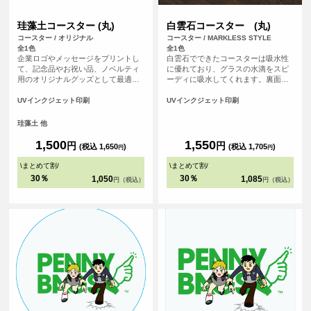
珪藻土コースター (丸)
白雲石コースター (丸)
コースター / オリジナル
コースター / MARKLESS STYLE
全1色
全1色
企業ロゴやメッセージをプリントし
白雲石でできたコースターは吸水性
て、記念品やお祝い品、ノベルティ
に優れており、グラスの水滴をスピ
用のオリジナルグッズとして最適で
ーディに吸水してくれます。裏面は
す。 <br>※プリントについて：こち
コルク素材の滑り止め付きで、テー
らのアイテムはプリント範囲の端に
ブルを傷つける心配もありません。
UVインクジェット印刷
UVインクジェット印刷
近い程デザインが切れてしまう可能
白雲石(ハクウンセキ)とは鉱物の一
性が高いため、重要なデザイン(文字
種での環境に優しい自然素材。表面
珪藻土 他
等)は内側に収めていただくことをお
は多孔質という構造でたくさんの小
すすめしております。
さな穴があいている為、吸水性に優
1,500
1,550
円
円
(税込 1,650
)
(税込 1,705
)
円
円
れています。
\
まとめて割
/
\
まとめて割
/
30％
30％
1,050
1,085
円（税込）
円（税込）