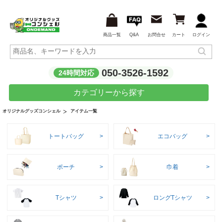
商品一覧
Q&A
お問合せ
カート
ログイン
050-3526-1592
24時間対応
カテゴリーから探す
アイテム一覧
オリジナルグッズコンシェル
トートバッグ
エコバッグ
ポーチ
巾着
Tシャツ
ロングTシャツ