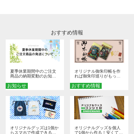
います。※2 濃色は淡色に比べ処理剤が目立ち
やすく、1回の水洗いでは落ちない場合があり
ます、徐々に軽減されますのでどうかご安心く
ださい。
おすすめ情報
夏季休業期間中のご注文
オリジナル御朱印帳を作
商品の納期変動のお知ら
れば御朱印巡りがもっと
せ
楽しくなる！1冊からオー
お知らせ
おすすめ情報
ダーメイドする魅力と選
び方
オリジナルグッズは1個か
オリジナルグッズを個人
らスマホで作成できる！
で1個から作る！安くて簡