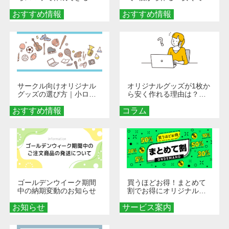
旅行や遠征がもっと楽し
単なオンデマンド制作の
おすすめ情報
くなる巾着＆ポーチ活用
おすすめ情報
秘訣
術
サークル向けオリジナル
オリジナルグッズが1枚か
グッズの選び方｜小ロッ
ら安く作れる理由は？オ
ト・低予算で団結力を高
ンデマンド印刷の仕組み
おすすめ情報
める秘訣
コラム
とメリットを解説
ゴールデンウイーク期間
買うほどお得！まとめて
中の納期変動のお知らせ
割でお得にオリジナルグ
ッズを手に入れよう！
お知らせ
サービス案内