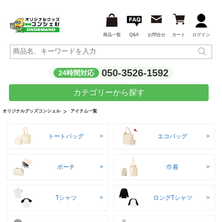
商品一覧
Q&A
お問合せ
カート
ログイン
050-3526-1592
24時間対応
カテゴリーから探す
アイテム一覧
オリジナルグッズコンシェル
トートバッグ
エコバッグ
ポーチ
巾着
Tシャツ
ロングTシャツ