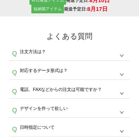
8月10日
発送予定日:
即日発送アイテム
8月17日
発送予定日:
短納期アイテム
よくある質問
注文方法は？
Q
オンデマンドサービスでは、サイトからの受注
A
対応するデータ形式は？
Q
生産にて承っております。デザインツールから
デザインの作成から決済まで完了できます。
デザインツールで対応している画像アップロー
30枚以上やシルク印刷など、大口注文の場合
A
電話、FAXなどからの注文は可能ですか？
Q
ドできるデータ形式は、JPG / PNG / AI / PSD /
は、サポートが担当する
エコバッグコンシェル
PDF 形式になります。データの最大サイズ
や
タンブラーコンシェル
をご利用ください。製
オンデマンドサービスでは、サイトからのご注
は、20MBです。デジカメやスマホで撮影した
作する数量が多ければ多いほど、オンデマンド
A
デザインを作って欲しい
Q
文のみ受け付けております。30個以上のご製
写真などもアップロード可能です。使用できな
サービスよりも低価格で製作することが可能で
作をお考えの方は、サポートが担当する
エコバ
い画像はエラーになります。（※ Illustratorか
す。
うまくデザインができない。印刷するデザイン
ッグコンシェル
や
タンブラーコンシェル
サービ
らの直接入稿には対応していません。AIで保存
A
日時指定について
Q
を作って欲しい。などの場合は、製作数量が
スをご利用頂ければ、電話やFAX、メールなど
し、デザインツールからアップロードして下さ
30個以上であれば、サポート担当が、デザイ
でご注文が可能です。
い）