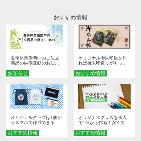
ださい。
おすすめ情報
夏季休業期間中のご注文
オリジナル御朱印帳を作
商品の納期変動のお知ら
れば御朱印巡りがもっと
せ
楽しくなる！1冊からオー
お知らせ
おすすめ情報
ダーメイドする魅力と選
び方
オリジナルグッズは1個か
オリジナルグッズを個人
らスマホで作成できる！
で1個から作る！安くて簡
旅行や遠征がもっと楽し
単なオンデマンド制作の
おすすめ情報
くなる巾着＆ポーチ活用
おすすめ情報
秘訣
術