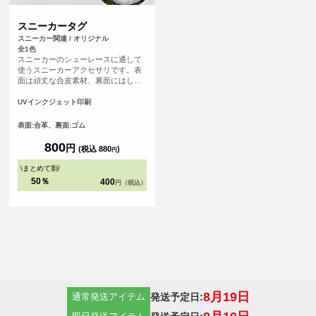
スニーカータグ
スニーカー関連 / オリジナル
全1色
スニーカーのシューレースに通して
使うスニーカーアクセサリです。表
面は頑丈な合皮素材、裏面にはしっ
かりとしたゴム素材を使っているた
め、長くご使用いただけます。自分
UVインクジェット印刷
だけのアクセントをお気に入りのス
ニーカーに加えてみてはいかがでし
表面:合革、裏面:ゴム
ょうか。 オリジナル感を出すが難し
いスニーカーにオリジナルテイスト
800
円
(税込 880
)
円
を追加できるアイテムです。部活や
サークルなどのグループで同じデザ
\
まとめて割
/
インのスニーカータグをつけて一体
50％
400
円（税込）
感を演出するのもおすすめです！
8月19日
発送予定日:
通常発送アイテム