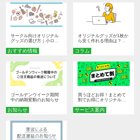
サークル向けオリジナル
オリジナルグッズが1枚か
グッズの選び方｜小ロッ
ら安く作れる理由は？オ
ト・低予算で団結力を高
ンデマンド印刷の仕組み
おすすめ情報
める秘訣
コラム
とメリットを解説
ゴールデンウイーク期間
買うほどお得！まとめて
中の納期変動のお知らせ
割でお得にオリジナルグ
ッズを手に入れよう！
お知らせ
サービス案内