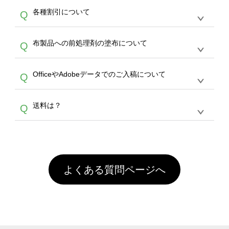
恐れ入りますが、日時指定は承っておりませ
ン作成のお手伝いをすることが可能です。
エコ
A
各種割引について
Q
ん。発送後18時以降に配送業者・伝票番号を
バッグコンシェル
や
タンブラーコンシェル
サー
メールでお知らせいたしますので、直接配送業
ビスをご利用ください。(※ 30個以下の場合
【まとめて割】5枚以上でご注文枚数に応じて
者にご連絡いただき調整をお願い致します。
は、デザインツールをご利用ください)
A
布製品への前処理剤の塗布について
Q
カート内で自動的に割引(最大50%)が適用され
ます。 【付与ポイント】購入金額の1％が1ポ
【濃色インクジェット印刷による仕上がりの注
イントとして付与され、次回ご注文時に1ポイ
A
OfficeやAdobeデータでのご入稿について
Q
意点（前処理剤）】カラー生地（Tシャツのホ
ント＝1円としてお使いいただけます。ポイン
ワイト、トートバッグのナチュラル、ホワイト
トは発送完了の翌日に付与され、次回ご注文時
各種形式のデータを直接ご入稿することは出来
以外）のプリントは、濃色インクジェット印刷
からご利用頂けます。ポイントの有効期限は一
A
送料は？
Q
ません。いずれのデータも該当デザインのみ画
といって、プリントを定着させるための処理剤
年間です。【会員ランク】過去10カ月のご注
像(JPEG,PNG,GIF,PDF)に変換、またはAdobe
を塗布しており、短納期・低価格で商品をお届
文回数により会員ランク割引(最大5%)が適用
全国一律290円(税抜)です。また4,000円(税抜)
データ(AI,PSD)で保存して頂き、デザインツー
けするため、処理剤は塗布されたままの状態で
されます。※ログインしてからご注文頂いたも
A
以上のご注文で送料無料とさせて頂いておりま
ル上にアップロードをお願い致します。
出荷を行っております。処理剤自体は人体に無
のに限ります。(同じメールアドレスでご注文
す。「まとめて割」「ポイント」「ランク割
害な性質で、水洗いで落とすことが可能です。
頂いても、ログインがされていなければ、ラン
引」などによるお値引きで4,000円未満になる
お手数ですが、お客様ご自身にて着用前に落と
クにカウントがされません。
よくある質問ページへ
場合は送料がかかりますので、ご注意くださ
していただけますようお願いいたします。※1
い。
通常注文・直送機能でのご注文に関わらず、前
処理剤が残った状態でお届けとなる場合がござ
います。※2 濃色は淡色に比べ処理剤が目立ち
やすく、1回の水洗いでは落ちない場合があり
ます、徐々に軽減されますのでどうかご安心く