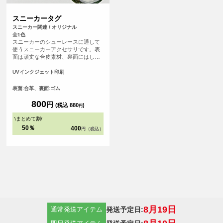
スニーカータグ
スニーカー関連 / オリジナル
全1色
スニーカーのシューレースに通して
使うスニーカーアクセサリです。表
面は頑丈な合皮素材、裏面にはしっ
かりとしたゴム素材を使っているた
め、長くご使用いただけます。自分
UVインクジェット印刷
だけのアクセントをお気に入りのス
ニーカーに加えてみてはいかがでし
表面:合革、裏面:ゴム
ょうか。 オリジナル感を出すが難し
いスニーカーにオリジナルテイスト
800
円
(税込 880
)
円
を追加できるアイテムです。部活や
サークルなどのグループで同じデザ
\
まとめて割
/
インのスニーカータグをつけて一体
50％
400
円（税込）
感を演出するのもおすすめです！
8月19日
発送予定日:
通常発送アイテム