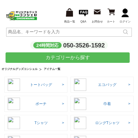
商品一覧
Q&A
お問合せ
カート
ログイン
050-3526-1592
24時間対応
カテゴリーから探す
アイテム一覧
オリジナルグッズコンシェル
トートバッグ
エコバッグ
ポーチ
巾着
Tシャツ
ロングTシャツ