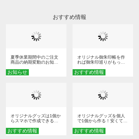
ださい。
おすすめ情報
夏季休業期間中のご注文
オリジナル御朱印帳を作
商品の納期変動のお知ら
れば御朱印巡りがもっと
せ
楽しくなる！1冊からオー
お知らせ
おすすめ情報
ダーメイドする魅力と選
び方
オリジナルグッズは1個か
オリジナルグッズを個人
らスマホで作成できる！
で1個から作る！安くて簡
旅行や遠征がもっと楽し
単なオンデマンド制作の
おすすめ情報
くなる巾着＆ポーチ活用
おすすめ情報
秘訣
術