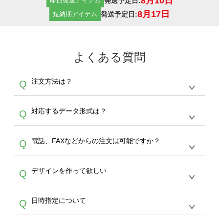
8月10日
発送予定日:
即日発送アイテム
8月17日
発送予定日:
短納期アイテム
よくある質問
注文方法は？
Q
オンデマンドサービスでは、サイトからの受注
A
対応するデータ形式は？
Q
生産にて承っております。デザインツールから
デザインの作成から決済まで完了できます。
デザインツールで対応している画像アップロー
30枚以上やシルク印刷など、大口注文の場合
A
電話、FAXなどからの注文は可能ですか？
Q
ドできるデータ形式は、JPG / PNG / AI / PSD /
は、サポートが担当する
エコバッグコンシェル
PDF 形式になります。データの最大サイズ
や
タンブラーコンシェル
をご利用ください。製
オンデマンドサービスでは、サイトからのご注
は、20MBです。デジカメやスマホで撮影した
作する数量が多ければ多いほど、オンデマンド
A
デザインを作って欲しい
Q
文のみ受け付けております。30個以上のご製
写真などもアップロード可能です。使用できな
サービスよりも低価格で製作することが可能で
作をお考えの方は、サポートが担当する
エコバ
い画像はエラーになります。（※ Illustratorか
す。
うまくデザインができない。印刷するデザイン
ッグコンシェル
や
タンブラーコンシェル
サービ
らの直接入稿には対応していません。AIで保存
A
日時指定について
Q
を作って欲しい。などの場合は、製作数量が
スをご利用頂ければ、電話やFAX、メールなど
し、デザインツールからアップロードして下さ
30個以上であれば、サポート担当が、デザイ
でご注文が可能です。
い）