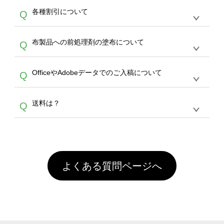
恐れ入りますが、日時指定は承っておりませ
ン作成のお手伝いをすることが可能です。
エコ
A
各種割引について
Q
ん。発送後18時以降に配送業者・伝票番号を
バッグコンシェル
や
タンブラーコンシェル
サー
メールでお知らせいたしますので、直接配送業
ビスをご利用ください。(※ 30個以下の場合
【まとめて割】5枚以上でご注文枚数に応じて
者にご連絡いただき調整をお願い致します。
は、デザインツールをご利用ください)
A
布製品への前処理剤の塗布について
Q
カート内で自動的に割引(最大50%)が適用され
ます。 【付与ポイント】購入金額の1％が1ポ
【濃色インクジェット印刷による仕上がりの注
イントとして付与され、次回ご注文時に1ポイ
A
OfficeやAdobeデータでのご入稿について
Q
意点（前処理剤）】カラー生地（Tシャツのホ
ント＝1円としてお使いいただけます。ポイン
ワイト、トートバッグのナチュラル、ホワイト
トは発送完了の翌日に付与され、次回ご注文時
各種形式のデータを直接ご入稿することは出来
以外）のプリントは、濃色インクジェット印刷
からご利用頂けます。ポイントの有効期限は一
A
送料は？
Q
ません。いずれのデータも該当デザインのみ画
といって、プリントを定着させるための処理剤
年間です。【会員ランク】過去10カ月のご注
像(JPEG,PNG,GIF,PDF)に変換、またはAdobe
を塗布しており、短納期・低価格で商品をお届
文回数により会員ランク割引(最大5%)が適用
全国一律290円(税抜)です。また4,000円(税抜)
データ(AI,PSD)で保存して頂き、デザインツー
けするため、処理剤は塗布されたままの状態で
されます。※ログインしてからご注文頂いたも
A
以上のご注文で送料無料とさせて頂いておりま
ル上にアップロードをお願い致します。
出荷を行っております。処理剤自体は人体に無
のに限ります。(同じメールアドレスでご注文
す。「まとめて割」「ポイント」「ランク割
害な性質で、水洗いで落とすことが可能です。
頂いても、ログインがされていなければ、ラン
引」などによるお値引きで4,000円未満になる
お手数ですが、お客様ご自身にて着用前に落と
クにカウントがされません。
よくある質問ページへ
場合は送料がかかりますので、ご注意くださ
していただけますようお願いいたします。※1
い。
通常注文・直送機能でのご注文に関わらず、前
処理剤が残った状態でお届けとなる場合がござ
います。※2 濃色は淡色に比べ処理剤が目立ち
やすく、1回の水洗いでは落ちない場合があり
ます、徐々に軽減されますのでどうかご安心く