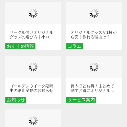
サークル向けオリジナル
オリジナルグッズが1枚か
グッズの選び方｜小ロッ
ら安く作れる理由は？オ
ト・低予算で団結力を高
ンデマンド印刷の仕組み
おすすめ情報
める秘訣
コラム
とメリットを解説
ゴールデンウイーク期間
買うほどお得！まとめて
中の納期変動のお知らせ
割でお得にオリジナルグ
ッズを手に入れよう！
お知らせ
サービス案内