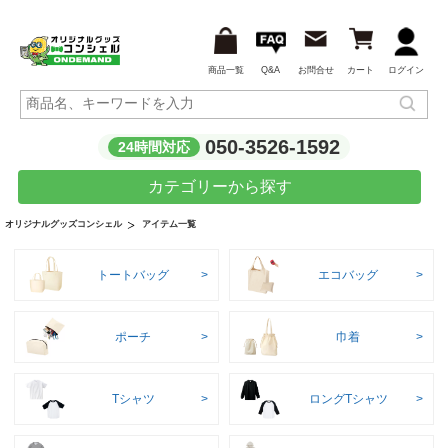
商品一覧
Q&A
お問合せ
カート
ログイン
050-3526-1592
24時間対応
カテゴリーから探す
アイテム一覧
オリジナルグッズコンシェル
トートバッグ
エコバッグ
ポーチ
巾着
Tシャツ
ロングTシャツ