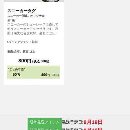
スニーカータグ
スニーカー関連 / オリジナル
全1色
スニーカーのシューレースに通して
使うスニーカーアクセサリです。表
面は頑丈な合皮素材、裏面にはしっ
かりとしたゴム素材を使っているた
め、長くご使用いただけます。自分
UVインクジェット印刷
だけのアクセントをお気に入りのス
ニーカーに加えてみてはいかがでし
表面:合革、裏面:ゴム
ょうか。 オリジナル感を出すが難し
いスニーカーにオリジナルテイスト
800
円
(税込 880
)
円
を追加できるアイテムです。部活や
サークルなどのグループで同じデザ
\
まとめて割
/
インのスニーカータグをつけて一体
50％
400
円（税込）
感を演出するのもおすすめです！
8月19日
発送予定日:
通常発送アイテム