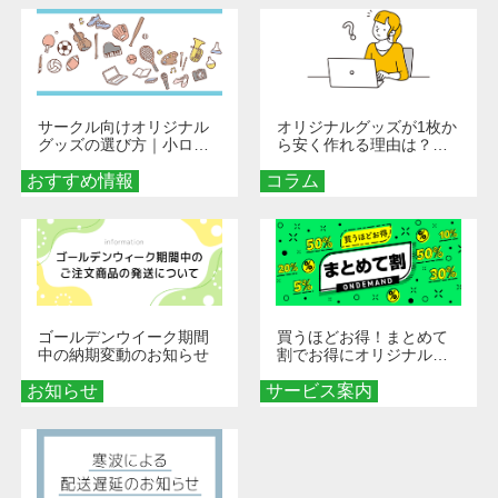
サークル向けオリジナル
オリジナルグッズが1枚か
グッズの選び方｜小ロッ
ら安く作れる理由は？オ
ト・低予算で団結力を高
ンデマンド印刷の仕組み
おすすめ情報
める秘訣
コラム
とメリットを解説
ゴールデンウイーク期間
買うほどお得！まとめて
中の納期変動のお知らせ
割でお得にオリジナルグ
ッズを手に入れよう！
お知らせ
サービス案内