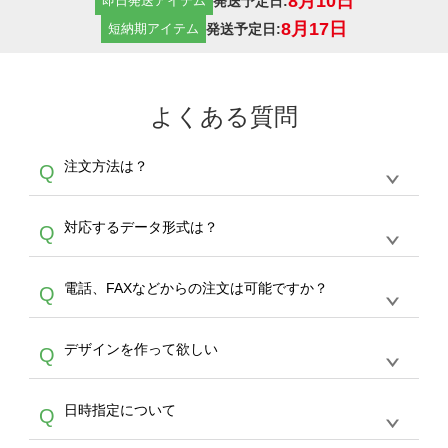
8月10日
発送予定日:
即日発送アイテム
8月17日
発送予定日:
短納期アイテム
よくある質問
注文方法は？
Q
オンデマンドサービスでは、サイトからの受注
A
対応するデータ形式は？
Q
生産にて承っております。デザインツールから
デザインの作成から決済まで完了できます。
デザインツールで対応している画像アップロー
30枚以上やシルク印刷など、大口注文の場合
A
電話、FAXなどからの注文は可能ですか？
Q
ドできるデータ形式は、JPG / PNG / AI / PSD /
は、サポートが担当する
エコバッグコンシェル
PDF 形式になります。データの最大サイズ
や
タンブラーコンシェル
をご利用ください。製
オンデマンドサービスでは、サイトからのご注
は、20MBです。デジカメやスマホで撮影した
作する数量が多ければ多いほど、オンデマンド
A
デザインを作って欲しい
Q
文のみ受け付けております。30個以上のご製
写真などもアップロード可能です。使用できな
サービスよりも低価格で製作することが可能で
作をお考えの方は、サポートが担当する
エコバ
い画像はエラーになります。（※ Illustratorか
す。
うまくデザインができない。印刷するデザイン
ッグコンシェル
や
タンブラーコンシェル
サービ
らの直接入稿には対応していません。AIで保存
A
日時指定について
Q
を作って欲しい。などの場合は、製作数量が
スをご利用頂ければ、電話やFAX、メールなど
し、デザインツールからアップロードして下さ
30個以上であれば、サポート担当が、デザイ
でご注文が可能です。
い）