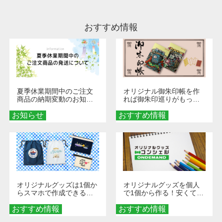
ださい。
おすすめ情報
夏季休業期間中のご注文
オリジナル御朱印帳を作
商品の納期変動のお知ら
れば御朱印巡りがもっと
せ
楽しくなる！1冊からオー
お知らせ
おすすめ情報
ダーメイドする魅力と選
び方
オリジナルグッズは1個か
オリジナルグッズを個人
らスマホで作成できる！
で1個から作る！安くて簡
旅行や遠征がもっと楽し
単なオンデマンド制作の
おすすめ情報
くなる巾着＆ポーチ活用
おすすめ情報
秘訣
術