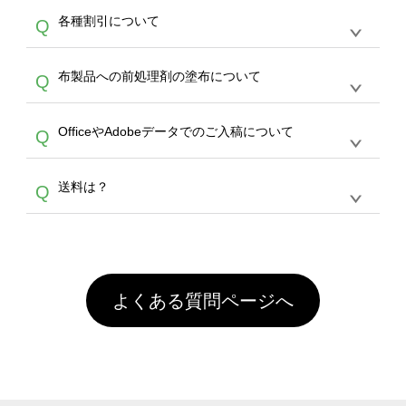
恐れ入りますが、日時指定は承っておりませ
ン作成のお手伝いをすることが可能です。
エコ
A
各種割引について
Q
ん。発送後18時以降に配送業者・伝票番号を
バッグコンシェル
や
タンブラーコンシェル
サー
メールでお知らせいたしますので、直接配送業
ビスをご利用ください。(※ 30個以下の場合
【まとめて割】5枚以上でご注文枚数に応じて
者にご連絡いただき調整をお願い致します。
は、デザインツールをご利用ください)
A
布製品への前処理剤の塗布について
Q
カート内で自動的に割引(最大50%)が適用され
ます。 【付与ポイント】購入金額の1％が1ポ
【濃色インクジェット印刷による仕上がりの注
イントとして付与され、次回ご注文時に1ポイ
A
OfficeやAdobeデータでのご入稿について
Q
意点（前処理剤）】カラー生地（Tシャツのホ
ント＝1円としてお使いいただけます。ポイン
ワイト、トートバッグのナチュラル、ホワイト
トは発送完了の翌日に付与され、次回ご注文時
各種形式のデータを直接ご入稿することは出来
以外）のプリントは、濃色インクジェット印刷
からご利用頂けます。ポイントの有効期限は一
A
送料は？
Q
ません。いずれのデータも該当デザインのみ画
といって、プリントを定着させるための処理剤
年間です。【会員ランク】過去10カ月のご注
像(JPEG,PNG,GIF,PDF)に変換、またはAdobe
を塗布しており、短納期・低価格で商品をお届
文回数により会員ランク割引(最大5%)が適用
全国一律290円(税抜)です。また4,000円(税抜)
データ(AI,PSD)で保存して頂き、デザインツー
けするため、処理剤は塗布されたままの状態で
されます。※ログインしてからご注文頂いたも
A
以上のご注文で送料無料とさせて頂いておりま
ル上にアップロードをお願い致します。
出荷を行っております。処理剤自体は人体に無
のに限ります。(同じメールアドレスでご注文
す。「まとめて割」「ポイント」「ランク割
害な性質で、水洗いで落とすことが可能です。
頂いても、ログインがされていなければ、ラン
引」などによるお値引きで4,000円未満になる
お手数ですが、お客様ご自身にて着用前に落と
クにカウントがされません。
よくある質問ページへ
場合は送料がかかりますので、ご注意くださ
していただけますようお願いいたします。※1
い。
通常注文・直送機能でのご注文に関わらず、前
処理剤が残った状態でお届けとなる場合がござ
います。※2 濃色は淡色に比べ処理剤が目立ち
やすく、1回の水洗いでは落ちない場合があり
ます、徐々に軽減されますのでどうかご安心く