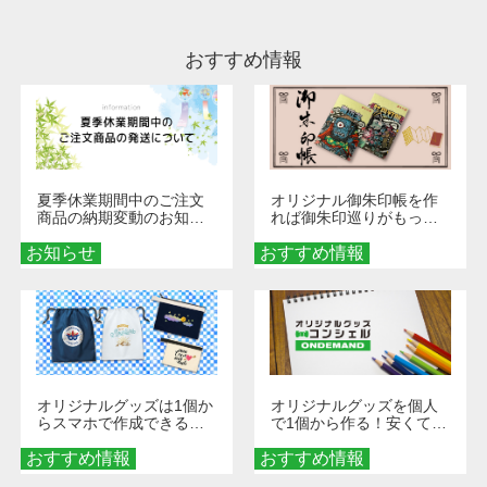
ださい。
おすすめ情報
夏季休業期間中のご注文
オリジナル御朱印帳を作
商品の納期変動のお知ら
れば御朱印巡りがもっと
せ
楽しくなる！1冊からオー
お知らせ
おすすめ情報
ダーメイドする魅力と選
び方
オリジナルグッズは1個か
オリジナルグッズを個人
らスマホで作成できる！
で1個から作る！安くて簡
旅行や遠征がもっと楽し
単なオンデマンド制作の
おすすめ情報
くなる巾着＆ポーチ活用
おすすめ情報
秘訣
術