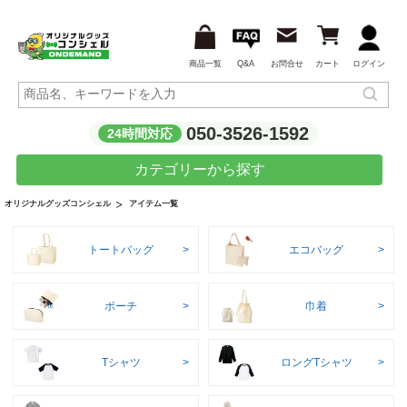
商品一覧
Q&A
お問合せ
カート
ログイン
050-3526-1592
24時間対応
カテゴリーから探す
アイテム一覧
オリジナルグッズコンシェル
トートバッグ
エコバッグ
ポーチ
巾着
Tシャツ
ロングTシャツ