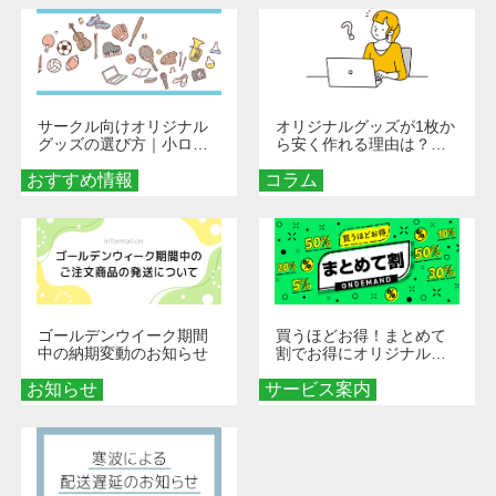
サークル向けオリジナル
オリジナルグッズが1枚か
グッズの選び方｜小ロッ
ら安く作れる理由は？オ
ト・低予算で団結力を高
ンデマンド印刷の仕組み
おすすめ情報
める秘訣
コラム
とメリットを解説
ゴールデンウイーク期間
買うほどお得！まとめて
中の納期変動のお知らせ
割でお得にオリジナルグ
ッズを手に入れよう！
お知らせ
サービス案内