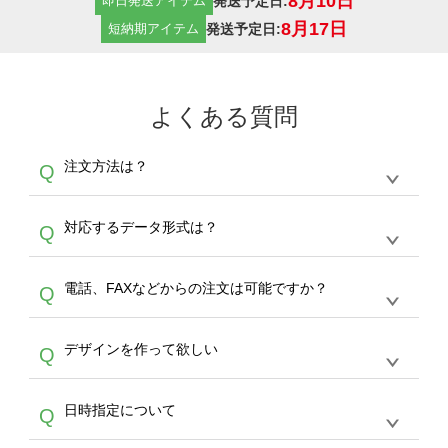
8月10日
発送予定日:
即日発送アイテム
8月17日
発送予定日:
短納期アイテム
よくある質問
注文方法は？
Q
オンデマンドサービスでは、サイトからの受注
A
対応するデータ形式は？
Q
生産にて承っております。デザインツールから
デザインの作成から決済まで完了できます。
デザインツールで対応している画像アップロー
30枚以上やシルク印刷など、大口注文の場合
A
電話、FAXなどからの注文は可能ですか？
Q
ドできるデータ形式は、JPG / PNG / AI / PSD /
は、サポートが担当する
エコバッグコンシェル
PDF 形式になります。データの最大サイズ
や
タンブラーコンシェル
をご利用ください。製
オンデマンドサービスでは、サイトからのご注
は、20MBです。デジカメやスマホで撮影した
作する数量が多ければ多いほど、オンデマンド
A
デザインを作って欲しい
Q
文のみ受け付けております。30個以上のご製
写真などもアップロード可能です。使用できな
サービスよりも低価格で製作することが可能で
作をお考えの方は、サポートが担当する
エコバ
い画像はエラーになります。（※ Illustratorか
す。
うまくデザインができない。印刷するデザイン
ッグコンシェル
や
タンブラーコンシェル
サービ
らの直接入稿には対応していません。AIで保存
A
日時指定について
Q
を作って欲しい。などの場合は、製作数量が
スをご利用頂ければ、電話やFAX、メールなど
し、デザインツールからアップロードして下さ
30個以上であれば、サポート担当が、デザイ
でご注文が可能です。
い）