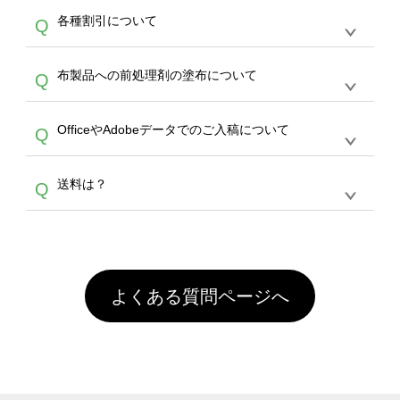
恐れ入りますが、日時指定は承っておりませ
ン作成のお手伝いをすることが可能です。
エコ
A
各種割引について
Q
ん。発送後18時以降に配送業者・伝票番号を
バッグコンシェル
や
タンブラーコンシェル
サー
メールでお知らせいたしますので、直接配送業
ビスをご利用ください。(※ 30個以下の場合
【まとめて割】5枚以上でご注文枚数に応じて
者にご連絡いただき調整をお願い致します。
は、デザインツールをご利用ください)
A
布製品への前処理剤の塗布について
Q
カート内で自動的に割引(最大50%)が適用され
ます。 【付与ポイント】購入金額の1％が1ポ
【濃色インクジェット印刷による仕上がりの注
イントとして付与され、次回ご注文時に1ポイ
A
OfficeやAdobeデータでのご入稿について
Q
意点（前処理剤）】カラー生地（Tシャツのホ
ント＝1円としてお使いいただけます。ポイン
ワイト、トートバッグのナチュラル、ホワイト
トは発送完了の翌日に付与され、次回ご注文時
各種形式のデータを直接ご入稿することは出来
以外）のプリントは、濃色インクジェット印刷
からご利用頂けます。ポイントの有効期限は一
A
送料は？
Q
ません。いずれのデータも該当デザインのみ画
といって、プリントを定着させるための処理剤
年間です。【会員ランク】過去10カ月のご注
像(JPEG,PNG,GIF,PDF)に変換、またはAdobe
を塗布しており、短納期・低価格で商品をお届
文回数により会員ランク割引(最大5%)が適用
全国一律290円(税抜)です。また4,000円(税抜)
データ(AI,PSD)で保存して頂き、デザインツー
けするため、処理剤は塗布されたままの状態で
されます。※ログインしてからご注文頂いたも
A
以上のご注文で送料無料とさせて頂いておりま
ル上にアップロードをお願い致します。
出荷を行っております。処理剤自体は人体に無
のに限ります。(同じメールアドレスでご注文
す。「まとめて割」「ポイント」「ランク割
害な性質で、水洗いで落とすことが可能です。
頂いても、ログインがされていなければ、ラン
引」などによるお値引きで4,000円未満になる
お手数ですが、お客様ご自身にて着用前に落と
クにカウントがされません。
よくある質問ページへ
場合は送料がかかりますので、ご注意くださ
していただけますようお願いいたします。※1
い。
通常注文・直送機能でのご注文に関わらず、前
処理剤が残った状態でお届けとなる場合がござ
います。※2 濃色は淡色に比べ処理剤が目立ち
やすく、1回の水洗いでは落ちない場合があり
ます、徐々に軽減されますのでどうかご安心く