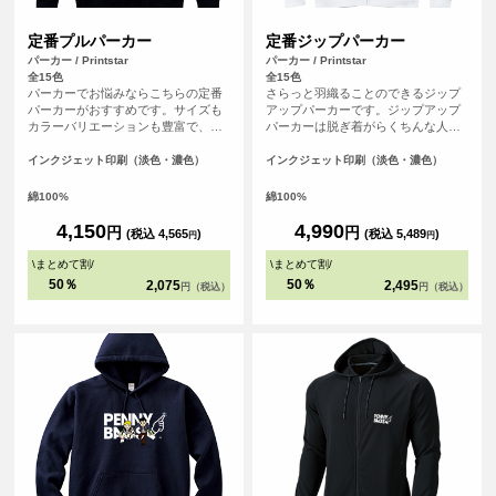
定番プルパーカー
定番ジップパーカー
パーカー / Printstar
パーカー / Printstar
全15色
全15色
パーカーでお悩みならこちらの定番
さらっと羽織ることのできるジップ
パーカーがおすすめです。サイズも
アップパーカーです。ジップアップ
カラーバリエーションも豊富で、し
パーカーは脱ぎ着がらくちんな人気
っかりとした生地の厚みもあり間違
のアイテムです。
いなしのアイテムです。
インクジェット印刷（淡色・濃色）
インクジェット印刷（淡色・濃色）
綿100%
綿100%
4,150
4,990
円
円
(税込 4,565
)
(税込 5,489
)
円
円
\
まとめて割
/
\
まとめて割
/
50％
50％
2,075
2,495
円（税込）
円（税込）