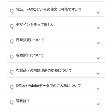
デザインの作成から決済まで完了できます。
デザインツールで対応している画像アップロー
30枚以上やシルク印刷など、大口注文の場合
A
電話、FAXなどからの注文は可能ですか？
Q
ドできるデータ形式は、JPG / PNG / AI / PSD /
は、サポートが担当する
エコバッグコンシェル
PDF 形式になります。データの最大サイズ
や
タンブラーコンシェル
をご利用ください。製
オンデマンドサービスでは、サイトからのご注
は、20MBです。デジカメやスマホで撮影した
作する数量が多ければ多いほど、オンデマンド
A
デザインを作って欲しい
Q
文のみ受け付けております。30個以上のご製
写真などもアップロード可能です。使用できな
サービスよりも低価格で製作することが可能で
作をお考えの方は、サポートが担当する
エコバ
い画像はエラーになります。（※ Illustratorか
す。
うまくデザインができない。印刷するデザイン
ッグコンシェル
や
タンブラーコンシェル
サービ
らの直接入稿には対応していません。AIで保存
A
日時指定について
Q
を作って欲しい。などの場合は、製作数量が
スをご利用頂ければ、電話やFAX、メールなど
し、デザインツールからアップロードして下さ
30個以上であれば、サポート担当が、デザイ
でご注文が可能です。
い）
恐れ入りますが、日時指定は承っておりませ
ン作成のお手伝いをすることが可能です。
エコ
A
各種割引について
Q
ん。発送後18時以降に配送業者・伝票番号を
バッグコンシェル
や
タンブラーコンシェル
サー
メールでお知らせいたしますので、直接配送業
ビスをご利用ください。(※ 30個以下の場合
【まとめて割】5枚以上でご注文枚数に応じて
者にご連絡いただき調整をお願い致します。
は、デザインツールをご利用ください)
A
布製品への前処理剤の塗布について
Q
カート内で自動的に割引(最大50%)が適用され
ます。 【付与ポイント】購入金額の1％が1ポ
【濃色インクジェット印刷による仕上がりの注
イントとして付与され、次回ご注文時に1ポイ
A
OfficeやAdobeデータでのご入稿について
Q
意点（前処理剤）】カラー生地（Tシャツのホ
ント＝1円としてお使いいただけます。ポイン
ワイト、トートバッグのナチュラル、ホワイト
トは発送完了の翌日に付与され、次回ご注文時
各種形式のデータを直接ご入稿することは出来
以外）のプリントは、濃色インクジェット印刷
からご利用頂けます。ポイントの有効期限は一
A
送料は？
Q
ません。いずれのデータも該当デザインのみ画
といって、プリントを定着させるための処理剤
年間です。【会員ランク】過去10カ月のご注
像(JPEG,PNG,GIF,PDF)に変換、またはAdobe
を塗布しており、短納期・低価格で商品をお届
文回数により会員ランク割引(最大5%)が適用