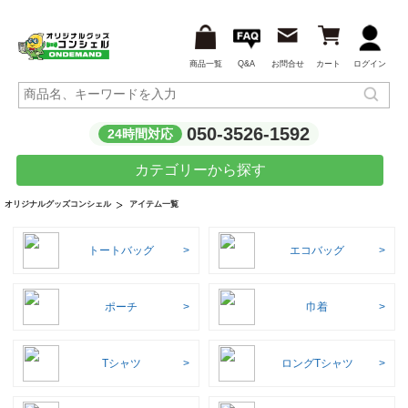
商品一覧
Q&A
お問合せ
カート
ログイン
050-3526-1592
24時間対応
カテゴリーから探す
アイテム一覧
オリジナルグッズコンシェル
トートバッグ
エコバッグ
ポーチ
巾着
Tシャツ
ロングTシャツ