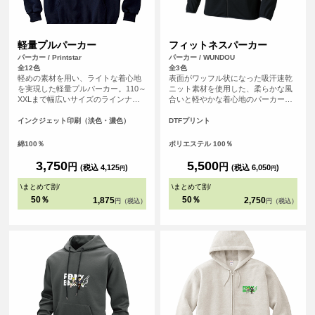
軽量プルパーカー
フィットネスパーカー
パーカー / Printstar
パーカー / WUNDOU
全12色
全3色
軽めの素材を用い、ライトな着心地
表面がワッフル状になった吸汗速乾
を実現した軽量プルパーカー。110～
ニット素材を使用した、柔らかな風
XXLまで幅広いサイズのラインナッ
合いと軽やかな着心地のパーカー。
プ。リーズナブルな値段も魅力で
袖口、裾口には伸びるテープを使い
す。裏毛には、肌あたりのよい生地
フィット性と程よい着心地を工夫し
インクジェット印刷（淡色・濃色）
DTFプリント
を使用し、シルエットはナチュラル
た仕様に。袖口には指通し穴も付い
でシンプルに着こなせます。定番の
ています。左右ポケットはファスナ
綿100％
ポリエステル 100％
ホワイト、オーシャンブルーやケリ
ー付きで小物を入れても安心です。
ーグリーンなど豊富なカラー展開が
ジョギングやフィットネスはもちろ
3,750
5,500
円
円
(税込 4,125
)
(税込 6,050
)
円
円
魅力のオリジナルパーカーに最適な1
ん、山登りやハイキングなどでも活
枚です。
躍。アウトドアでも室内でも、どち
\
まとめて割
/
\
まとめて割
/
らでも着こなせる軽快ウェアです。
50％
50％
1,875
2,750
円（税込）
円（税込）