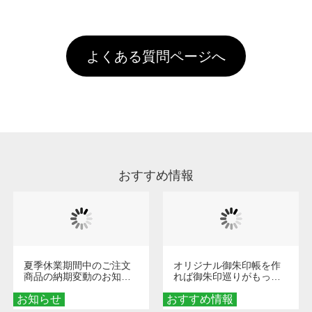
全国一律290円(税抜)です。また4,000円(税抜)
データ(AI,PSD)で保存して頂き、デザインツー
けするため、処理剤は塗布されたままの状態で
されます。※ログインしてからご注文頂いたも
A
以上のご注文で送料無料とさせて頂いておりま
ル上にアップロードをお願い致します。
出荷を行っております。処理剤自体は人体に無
のに限ります。(同じメールアドレスでご注文
す。「まとめて割」「ポイント」「ランク割
害な性質で、水洗いで落とすことが可能です。
頂いても、ログインがされていなければ、ラン
引」などによるお値引きで4,000円未満になる
お手数ですが、お客様ご自身にて着用前に落と
クにカウントがされません。
よくある質問ページへ
場合は送料がかかりますので、ご注意くださ
していただけますようお願いいたします。※1
い。
通常注文・直送機能でのご注文に関わらず、前
処理剤が残った状態でお届けとなる場合がござ
います。※2 濃色は淡色に比べ処理剤が目立ち
やすく、1回の水洗いでは落ちない場合があり
ます、徐々に軽減されますのでどうかご安心く
ださい。
おすすめ情報
夏季休業期間中のご注文
オリジナル御朱印帳を作
商品の納期変動のお知ら
れば御朱印巡りがもっと
せ
楽しくなる！1冊からオー
お知らせ
おすすめ情報
ダーメイドする魅力と選
び方