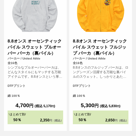
8.8オンス オーセンティック
8.8オンス オーセンティック
パイル スウェット プルオー
パイル スウェット フルジッ
バー パーカ（裏パイル）
プ パーカ（裏パイル）
パーカー / United Athle
パーカー / United Athle
全16色
全16色
シンプルなプルオーバーパーカは、
8.8オンスのフルジップ パーカは、ロ
どんなスタイルにもマッチする万能
ングシーズン活躍する万能な裏パイ
アイテムです。8.8オンスという厚み
ルのスウェット。しっかりとあたた
は秋口から春先まで快適に過ごせる
かさをキープしながら、リラックス
生地厚。王道のストリートスタイル
した雰囲気を演出する絶妙な厚みで
DTFプリント
DTFプリント
だけでなく、アメカジ・スポーティ
す。アームホールから袖まわり・フ
ー・アウトドアなど、多くのスタイ
ードの立体感・ひもの太さといった
綿 100％
綿 100％
ルにマッチするサイジングで仕上げ
設計にこだわり抜き、さらにYKK社
ています。
製シングルスライダーを採用するこ
4,700
5,300
円
円
(税込 5,170
)
(税込 5,830
)
円
円
とで、オーセンティックなアイテム
に仕上げています。カラー・サイズ
\
まとめて割
/
\
まとめて割
/
展開も豊富なので、それぞれのスタ
50％
50％
2,350
2,650
円（税込）
円（税込）
イルや着こなし、日々の気分に寄り
そうことも可能。何着あっても困ら
ない、ハイコスパプロダクトです。