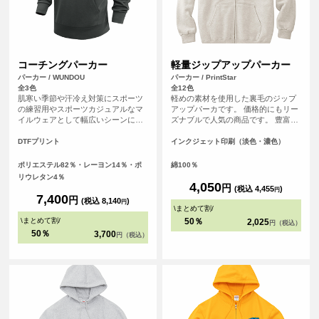
コーチングパーカー
軽量ジップアップパーカー
パーカー / WUNDOU
パーカー / PrintStar
全3色
全12色
肌寒い季節や汗冷え対策にスポーツ
軽めの素材を使用した裏毛のジップ
の練習用やスポーツカジュアルなマ
アップパーカです。 価格的にもリー
イルウェアとして幅広いシーンにフ
ズナブルで人気の商品です。 豊富な
ィットします。軽くて肌触りの良い
カラー展開で、普段着としても着ら
ダンボールニット素材を使用してい
れるカジュアルさが嬉しいパーカー
DTFプリント
インクジェット印刷（淡色・濃色）
ます。練習着やカジュアルウェアと
です。
しておすすめのアイテムです。
ポリエステル82％・レーヨン14％・ポ
綿100％
リウレタン4％
4,050
円
(税込 4,455
)
円
7,400
円
(税込 8,140
)
円
\
まとめて割
/
\
まとめて割
/
50％
2,025
円（税込）
50％
3,700
円（税込）