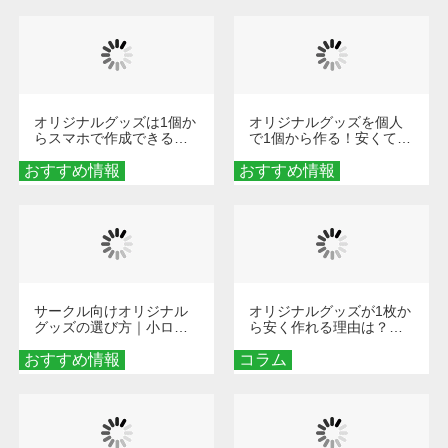
オリジナルグッズは1個か
オリジナルグッズを個人
らスマホで作成できる！
で1個から作る！安くて簡
旅行や遠征がもっと楽し
単なオンデマンド制作の
おすすめ情報
くなる巾着＆ポーチ活用
おすすめ情報
秘訣
術
サークル向けオリジナル
オリジナルグッズが1枚か
グッズの選び方｜小ロッ
ら安く作れる理由は？オ
ト・低予算で団結力を高
ンデマンド印刷の仕組み
おすすめ情報
める秘訣
コラム
とメリットを解説