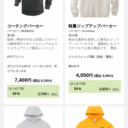
コーチングパーカー
軽量ジップアップパーカー
パーカー / WUNDOU
パーカー / PrintStar
全3色
全12色
肌寒い季節や汗冷え対策にスポーツ
軽めの素材を使用した裏毛のジップ
の練習用やスポーツカジュアルなマ
アップパーカです。 価格的にもリー
イルウェアとして幅広いシーンにフ
ズナブルで人気の商品です。 豊富な
ィットします。軽くて肌触りの良い
カラー展開で、普段着としても着ら
ダンボールニット素材を使用してい
れるカジュアルさが嬉しいパーカー
DTFプリント
インクジェット印刷（淡色・濃色）
ます。練習着やカジュアルウェアと
です。
しておすすめのアイテムです。
ポリエステル82％・レーヨン14％・ポ
綿100％
リウレタン4％
4,050
円
(税込 4,455
)
円
7,400
円
(税込 8,140
)
円
\
まとめて割
/
\
まとめて割
/
50％
2,025
円（税込）
50％
3,700
円（税込）