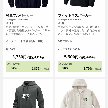
軽量プルパーカー
フィットネスパーカー
パーカー / Printstar
パーカー / WUNDOU
全12色
全3色
軽めの素材を用い、ライトな着心地
表面がワッフル状になった吸汗速乾
を実現した軽量プルパーカー。110～
ニット素材を使用した、柔らかな風
XXLまで幅広いサイズのラインナッ
合いと軽やかな着心地のパーカー。
プ。リーズナブルな値段も魅力で
袖口、裾口には伸びるテープを使い
す。裏毛には、肌あたりのよい生地
フィット性と程よい着心地を工夫し
インクジェット印刷（淡色・濃色）
DTFプリント
を使用し、シルエットはナチュラル
た仕様に。袖口には指通し穴も付い
でシンプルに着こなせます。定番の
ています。左右ポケットはファスナ
綿100％
ポリエステル 100％
ホワイト、オーシャンブルーやケリ
ー付きで小物を入れても安心です。
ーグリーンなど豊富なカラー展開が
ジョギングやフィットネスはもちろ
3,750
5,500
円
円
(税込 4,125
)
(税込 6,050
)
円
円
魅力のオリジナルパーカーに最適な1
ん、山登りやハイキングなどでも活
枚です。
躍。アウトドアでも室内でも、どち
\
まとめて割
/
\
まとめて割
/
らでも着こなせる軽快ウェアです。
50％
50％
1,875
2,750
円（税込）
円（税込）