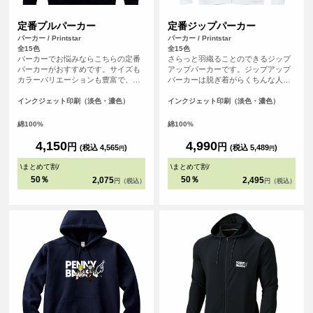
定番プルパーカー
定番ジップパーカー
パーカー / Printstar
パーカー / Printstar
全15色
全15色
パーカーでお悩みならこちらの定番
さらっと羽織ることのできるジップ
パーカーがおすすめです。サイズも
アップパーカーです。ジップアップ
カラーバリエーションも豊富で、し
パーカーは脱ぎ着がらくちんな人気
っかりとした生地の厚みもあり間違
のアイテムです。
いなしのアイテムです。
インクジェット印刷（淡色・濃色）
インクジェット印刷（淡色・濃色）
綿100%
綿100%
4,150
4,990
円
円
(税込 4,565
)
(税込 5,489
)
円
円
\
まとめて割
/
\
まとめて割
/
50％
50％
2,075
2,495
円（税込）
円（税込）