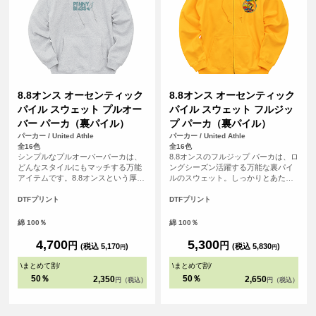
8.8オンス オーセンティック
8.8オンス オーセンティック
パイル スウェット プルオー
パイル スウェット フルジッ
バー パーカ（裏パイル）
プ パーカ（裏パイル）
パーカー / United Athle
パーカー / United Athle
全16色
全16色
シンプルなプルオーバーパーカは、
8.8オンスのフルジップ パーカは、ロ
どんなスタイルにもマッチする万能
ングシーズン活躍する万能な裏パイ
アイテムです。8.8オンスという厚み
ルのスウェット。しっかりとあたた
は秋口から春先まで快適に過ごせる
かさをキープしながら、リラックス
生地厚。王道のストリートスタイル
した雰囲気を演出する絶妙な厚みで
DTFプリント
DTFプリント
だけでなく、アメカジ・スポーティ
す。アームホールから袖まわり・フ
ー・アウトドアなど、多くのスタイ
ードの立体感・ひもの太さといった
綿 100％
綿 100％
ルにマッチするサイジングで仕上げ
設計にこだわり抜き、さらにYKK社
ています。
製シングルスライダーを採用するこ
4,700
5,300
円
円
(税込 5,170
)
(税込 5,830
)
円
円
とで、オーセンティックなアイテム
に仕上げています。カラー・サイズ
\
まとめて割
/
\
まとめて割
/
展開も豊富なので、それぞれのスタ
50％
50％
2,350
2,650
円（税込）
円（税込）
イルや着こなし、日々の気分に寄り
そうことも可能。何着あっても困ら
ない、ハイコスパプロダクトです。