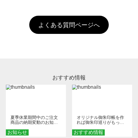
全国一律290円(税抜)です。また4,000円(税抜)
データ(AI,PSD)で保存して頂き、デザインツー
けするため、処理剤は塗布されたままの状態で
されます。※ログインしてからご注文頂いたも
A
以上のご注文で送料無料とさせて頂いておりま
ル上にアップロードをお願い致します。
出荷を行っております。処理剤自体は人体に無
のに限ります。(同じメールアドレスでご注文
す。「まとめて割」「ポイント」「ランク割
害な性質で、水洗いで落とすことが可能です。
頂いても、ログインがされていなければ、ラン
引」などによるお値引きで4,000円未満になる
お手数ですが、お客様ご自身にて着用前に落と
クにカウントがされません。
よくある質問ページへ
場合は送料がかかりますので、ご注意くださ
していただけますようお願いいたします。※1
い。
通常注文・直送機能でのご注文に関わらず、前
処理剤が残った状態でお届けとなる場合がござ
います。※2 濃色は淡色に比べ処理剤が目立ち
やすく、1回の水洗いでは落ちない場合があり
ます、徐々に軽減されますのでどうかご安心く
ださい。
おすすめ情報
夏季休業期間中のご注文
オリジナル御朱印帳を作
商品の納期変動のお知ら
れば御朱印巡りがもっと
せ
楽しくなる！1冊からオー
お知らせ
おすすめ情報
ダーメイドする魅力と選
び方