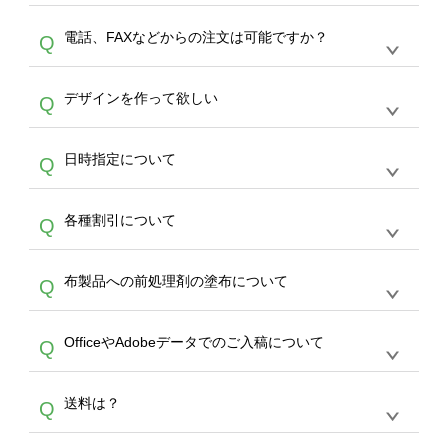
デザインの作成から決済まで完了できます。
デザインツールで対応している画像アップロー
30枚以上やシルク印刷など、大口注文の場合
A
電話、FAXなどからの注文は可能ですか？
Q
ドできるデータ形式は、JPG / PNG / AI / PSD /
は、サポートが担当する
エコバッグコンシェル
PDF 形式になります。データの最大サイズ
や
タンブラーコンシェル
をご利用ください。製
オンデマンドサービスでは、サイトからのご注
は、20MBです。デジカメやスマホで撮影した
作する数量が多ければ多いほど、オンデマンド
A
デザインを作って欲しい
Q
文のみ受け付けております。30個以上のご製
写真などもアップロード可能です。使用できな
サービスよりも低価格で製作することが可能で
作をお考えの方は、サポートが担当する
エコバ
い画像はエラーになります。（※ Illustratorか
す。
うまくデザインができない。印刷するデザイン
ッグコンシェル
や
タンブラーコンシェル
サービ
らの直接入稿には対応していません。AIで保存
A
日時指定について
Q
を作って欲しい。などの場合は、製作数量が
スをご利用頂ければ、電話やFAX、メールなど
し、デザインツールからアップロードして下さ
30個以上であれば、サポート担当が、デザイ
でご注文が可能です。
い）
恐れ入りますが、日時指定は承っておりませ
ン作成のお手伝いをすることが可能です。
エコ
A
各種割引について
Q
ん。発送後18時以降に配送業者・伝票番号を
バッグコンシェル
や
タンブラーコンシェル
サー
メールでお知らせいたしますので、直接配送業
ビスをご利用ください。(※ 30個以下の場合
【まとめて割】5枚以上でご注文枚数に応じて
者にご連絡いただき調整をお願い致します。
は、デザインツールをご利用ください)
A
布製品への前処理剤の塗布について
Q
カート内で自動的に割引(最大50%)が適用され
ます。 【付与ポイント】購入金額の1％が1ポ
【濃色インクジェット印刷による仕上がりの注
イントとして付与され、次回ご注文時に1ポイ
A
OfficeやAdobeデータでのご入稿について
Q
意点（前処理剤）】カラー生地（Tシャツのホ
ント＝1円としてお使いいただけます。ポイン
ワイト、トートバッグのナチュラル、ホワイト
トは発送完了の翌日に付与され、次回ご注文時
各種形式のデータを直接ご入稿することは出来
以外）のプリントは、濃色インクジェット印刷
からご利用頂けます。ポイントの有効期限は一
A
送料は？
Q
ません。いずれのデータも該当デザインのみ画
といって、プリントを定着させるための処理剤
年間です。【会員ランク】過去10カ月のご注
像(JPEG,PNG,GIF,PDF)に変換、またはAdobe
を塗布しており、短納期・低価格で商品をお届
文回数により会員ランク割引(最大5%)が適用