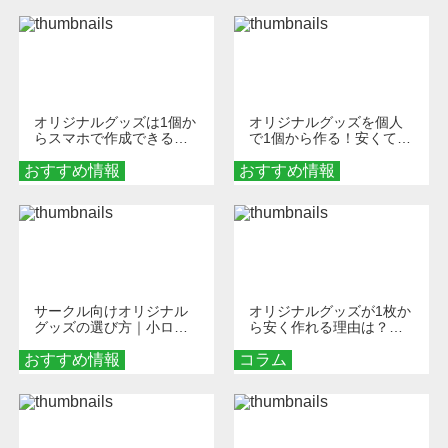
オリジナルグッズは1個か
オリジナルグッズを個人
らスマホで作成できる！
で1個から作る！安くて簡
旅行や遠征がもっと楽し
単なオンデマンド制作の
おすすめ情報
くなる巾着＆ポーチ活用
おすすめ情報
秘訣
術
サークル向けオリジナル
オリジナルグッズが1枚か
グッズの選び方｜小ロッ
ら安く作れる理由は？オ
ト・低予算で団結力を高
ンデマンド印刷の仕組み
おすすめ情報
める秘訣
コラム
とメリットを解説