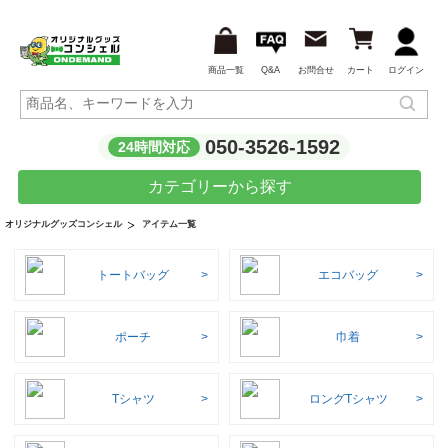
商品一覧
Q&A
お問合せ
カート
ログイン
050-3526-1592
24時間対応
カテゴリーから探す
アイテム一覧
オリジナルグッズコンシェル
トートバッグ
エコバッグ
ポーチ
巾着
Tシャツ
ロングTシャツ