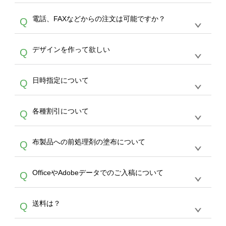
デザインの作成から決済まで完了できます。
デザインツールで対応している画像アップロー
30枚以上やシルク印刷など、大口注文の場合
A
電話、FAXなどからの注文は可能ですか？
Q
ドできるデータ形式は、JPG / PNG / AI / PSD /
は、サポートが担当する
エコバッグコンシェル
PDF 形式になります。データの最大サイズ
や
タンブラーコンシェル
をご利用ください。製
オンデマンドサービスでは、サイトからのご注
は、20MBです。デジカメやスマホで撮影した
作する数量が多ければ多いほど、オンデマンド
A
デザインを作って欲しい
Q
文のみ受け付けております。30個以上のご製
写真などもアップロード可能です。使用できな
サービスよりも低価格で製作することが可能で
作をお考えの方は、サポートが担当する
エコバ
い画像はエラーになります。（※ Illustratorか
す。
うまくデザインができない。印刷するデザイン
ッグコンシェル
や
タンブラーコンシェル
サービ
らの直接入稿には対応していません。AIで保存
A
日時指定について
Q
を作って欲しい。などの場合は、製作数量が
スをご利用頂ければ、電話やFAX、メールなど
し、デザインツールからアップロードして下さ
30個以上であれば、サポート担当が、デザイ
でご注文が可能です。
い）
恐れ入りますが、日時指定は承っておりませ
ン作成のお手伝いをすることが可能です。
エコ
A
各種割引について
Q
ん。発送後18時以降に配送業者・伝票番号を
バッグコンシェル
や
タンブラーコンシェル
サー
メールでお知らせいたしますので、直接配送業
ビスをご利用ください。(※ 30個以下の場合
【まとめて割】5枚以上でご注文枚数に応じて
者にご連絡いただき調整をお願い致します。
は、デザインツールをご利用ください)
A
布製品への前処理剤の塗布について
Q
カート内で自動的に割引(最大50%)が適用され
ます。 【付与ポイント】購入金額の1％が1ポ
【濃色インクジェット印刷による仕上がりの注
イントとして付与され、次回ご注文時に1ポイ
A
OfficeやAdobeデータでのご入稿について
Q
意点（前処理剤）】カラー生地（Tシャツのホ
ント＝1円としてお使いいただけます。ポイン
ワイト、トートバッグのナチュラル、ホワイト
トは発送完了の翌日に付与され、次回ご注文時
各種形式のデータを直接ご入稿することは出来
以外）のプリントは、濃色インクジェット印刷
からご利用頂けます。ポイントの有効期限は一
A
送料は？
Q
ません。いずれのデータも該当デザインのみ画
といって、プリントを定着させるための処理剤
年間です。【会員ランク】過去10カ月のご注
像(JPEG,PNG,GIF,PDF)に変換、またはAdobe
を塗布しており、短納期・低価格で商品をお届
文回数により会員ランク割引(最大5%)が適用