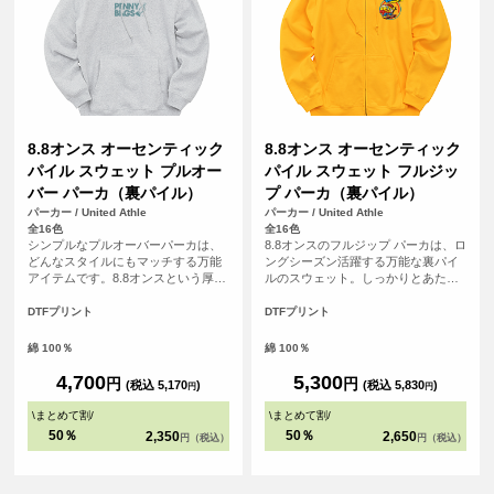
8.8オンス オーセンティック
8.8オンス オーセンティック
パイル スウェット プルオー
パイル スウェット フルジッ
バー パーカ（裏パイル）
プ パーカ（裏パイル）
パーカー / United Athle
パーカー / United Athle
全16色
全16色
シンプルなプルオーバーパーカは、
8.8オンスのフルジップ パーカは、ロ
どんなスタイルにもマッチする万能
ングシーズン活躍する万能な裏パイ
アイテムです。8.8オンスという厚み
ルのスウェット。しっかりとあたた
は秋口から春先まで快適に過ごせる
かさをキープしながら、リラックス
生地厚。王道のストリートスタイル
した雰囲気を演出する絶妙な厚みで
DTFプリント
DTFプリント
だけでなく、アメカジ・スポーティ
す。アームホールから袖まわり・フ
ー・アウトドアなど、多くのスタイ
ードの立体感・ひもの太さといった
綿 100％
綿 100％
ルにマッチするサイジングで仕上げ
設計にこだわり抜き、さらにYKK社
ています。
製シングルスライダーを採用するこ
4,700
5,300
円
円
(税込 5,170
)
(税込 5,830
)
円
円
とで、オーセンティックなアイテム
に仕上げています。カラー・サイズ
\
まとめて割
/
\
まとめて割
/
展開も豊富なので、それぞれのスタ
50％
50％
2,350
2,650
円（税込）
円（税込）
イルや着こなし、日々の気分に寄り
そうことも可能。何着あっても困ら
ない、ハイコスパプロダクトです。