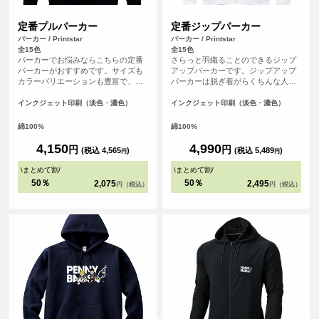
定番プルパーカー
定番ジップパーカー
パーカー / Printstar
パーカー / Printstar
全15色
全15色
パーカーでお悩みならこちらの定番
さらっと羽織ることのできるジップ
パーカーがおすすめです。サイズも
アップパーカーです。ジップアップ
カラーバリエーションも豊富で、し
パーカーは脱ぎ着がらくちんな人気
っかりとした生地の厚みもあり間違
のアイテムです。
いなしのアイテムです。
インクジェット印刷（淡色・濃色）
インクジェット印刷（淡色・濃色）
綿100%
綿100%
4,150
4,990
円
円
(税込 4,565
)
(税込 5,489
)
円
円
\
まとめて割
/
\
まとめて割
/
50％
50％
2,075
2,495
円（税込）
円（税込）