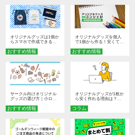
オリジナルグッズは1個か
オリジナルグッズを個人
らスマホで作成できる！
で1個から作る！安くて簡
旅行や遠征がもっと楽し
単なオンデマンド制作の
おすすめ情報
くなる巾着＆ポーチ活用
おすすめ情報
秘訣
術
サークル向けオリジナル
オリジナルグッズが1枚か
グッズの選び方｜小ロッ
ら安く作れる理由は？オ
ト・低予算で団結力を高
ンデマンド印刷の仕組み
おすすめ情報
める秘訣
コラム
とメリットを解説