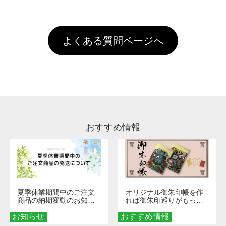
全国一律290円(税抜)です。また4,000円(税抜)
データ(AI,PSD)で保存して頂き、デザインツー
けするため、処理剤は塗布されたままの状態で
されます。※ログインしてからご注文頂いたも
A
以上のご注文で送料無料とさせて頂いておりま
ル上にアップロードをお願い致します。
出荷を行っております。処理剤自体は人体に無
のに限ります。(同じメールアドレスでご注文
す。「まとめて割」「ポイント」「ランク割
害な性質で、水洗いで落とすことが可能です。
頂いても、ログインがされていなければ、ラン
引」などによるお値引きで4,000円未満になる
お手数ですが、お客様ご自身にて着用前に落と
クにカウントがされません。
よくある質問ページへ
場合は送料がかかりますので、ご注意くださ
していただけますようお願いいたします。※1
い。
通常注文・直送機能でのご注文に関わらず、前
処理剤が残った状態でお届けとなる場合がござ
います。※2 濃色は淡色に比べ処理剤が目立ち
やすく、1回の水洗いでは落ちない場合があり
ます、徐々に軽減されますのでどうかご安心く
ださい。
おすすめ情報
夏季休業期間中のご注文
オリジナル御朱印帳を作
商品の納期変動のお知ら
れば御朱印巡りがもっと
せ
楽しくなる！1冊からオー
お知らせ
おすすめ情報
ダーメイドする魅力と選
び方