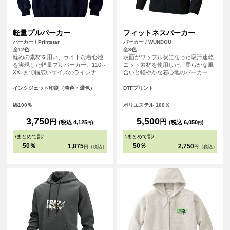
軽量プルパーカー
フィットネスパーカー
パーカー / Printstar
パーカー / WUNDOU
全12色
全3色
軽めの素材を用い、ライトな着心地
表面がワッフル状になった吸汗速乾
を実現した軽量プルパーカー。110～
ニット素材を使用した、柔らかな風
XXLまで幅広いサイズのラインナッ
合いと軽やかな着心地のパーカー。
プ。リーズナブルな値段も魅力で
袖口、裾口には伸びるテープを使い
す。裏毛には、肌あたりのよい生地
フィット性と程よい着心地を工夫し
インクジェット印刷（淡色・濃色）
DTFプリント
を使用し、シルエットはナチュラル
た仕様に。袖口には指通し穴も付い
でシンプルに着こなせます。定番の
ています。左右ポケットはファスナ
綿100％
ポリエステル 100％
ホワイト、オーシャンブルーやケリ
ー付きで小物を入れても安心です。
ーグリーンなど豊富なカラー展開が
ジョギングやフィットネスはもちろ
3,750
5,500
円
円
(税込 4,125
)
(税込 6,050
)
円
円
魅力のオリジナルパーカーに最適な1
ん、山登りやハイキングなどでも活
枚です。
躍。アウトドアでも室内でも、どち
\
まとめて割
/
\
まとめて割
/
らでも着こなせる軽快ウェアです。
50％
50％
1,875
2,750
円（税込）
円（税込）