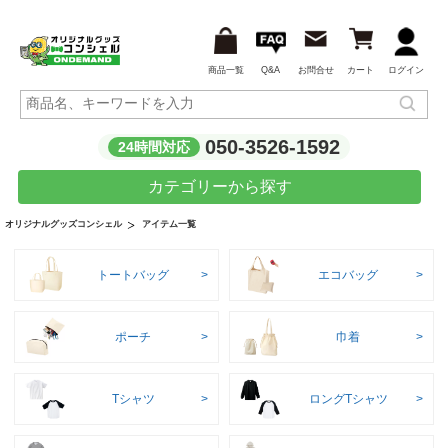
商品一覧
Q&A
お問合せ
カート
ログイン
050-3526-1592
24時間対応
カテゴリーから探す
アイテム一覧
オリジナルグッズコンシェル
トートバッグ
エコバッグ
ポーチ
巾着
Tシャツ
ロングTシャツ