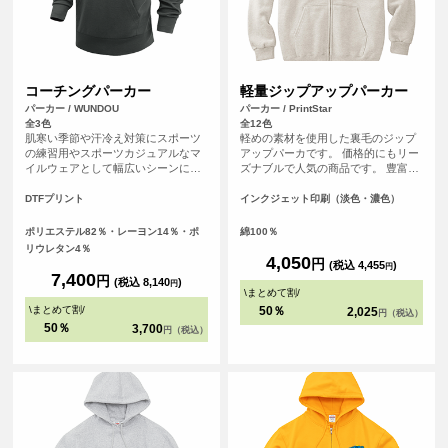
コーチングパーカー
軽量ジップアップパーカー
パーカー / WUNDOU
パーカー / PrintStar
全3色
全12色
肌寒い季節や汗冷え対策にスポーツ
軽めの素材を使用した裏毛のジップ
の練習用やスポーツカジュアルなマ
アップパーカです。 価格的にもリー
イルウェアとして幅広いシーンにフ
ズナブルで人気の商品です。 豊富な
ィットします。軽くて肌触りの良い
カラー展開で、普段着としても着ら
ダンボールニット素材を使用してい
れるカジュアルさが嬉しいパーカー
DTFプリント
インクジェット印刷（淡色・濃色）
ます。練習着やカジュアルウェアと
です。
しておすすめのアイテムです。
ポリエステル82％・レーヨン14％・ポ
綿100％
リウレタン4％
4,050
円
(税込 4,455
)
円
7,400
円
(税込 8,140
)
円
\
まとめて割
/
\
まとめて割
/
50％
2,025
円（税込）
50％
3,700
円（税込）