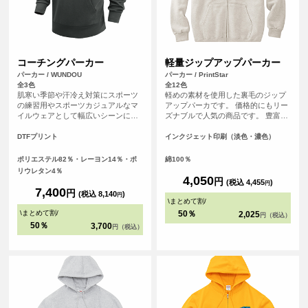
コーチングパーカー
軽量ジップアップパーカー
パーカー / WUNDOU
パーカー / PrintStar
全3色
全12色
肌寒い季節や汗冷え対策にスポーツ
軽めの素材を使用した裏毛のジップ
の練習用やスポーツカジュアルなマ
アップパーカです。 価格的にもリー
イルウェアとして幅広いシーンにフ
ズナブルで人気の商品です。 豊富な
ィットします。軽くて肌触りの良い
カラー展開で、普段着としても着ら
ダンボールニット素材を使用してい
れるカジュアルさが嬉しいパーカー
DTFプリント
インクジェット印刷（淡色・濃色）
ます。練習着やカジュアルウェアと
です。
しておすすめのアイテムです。
ポリエステル82％・レーヨン14％・ポ
綿100％
リウレタン4％
4,050
円
(税込 4,455
)
円
7,400
円
(税込 8,140
)
円
\
まとめて割
/
\
まとめて割
/
50％
2,025
円（税込）
50％
3,700
円（税込）