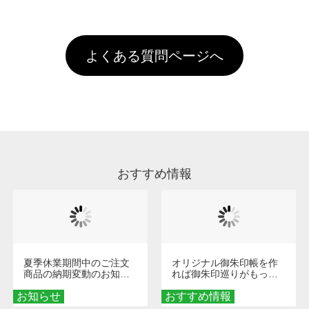
全国一律290円(税抜)です。また4,000円(税抜)
データ(AI,PSD)で保存して頂き、デザインツー
けするため、処理剤は塗布されたままの状態で
されます。※ログインしてからご注文頂いたも
A
以上のご注文で送料無料とさせて頂いておりま
ル上にアップロードをお願い致します。
出荷を行っております。処理剤自体は人体に無
のに限ります。(同じメールアドレスでご注文
す。「まとめて割」「ポイント」「ランク割
害な性質で、水洗いで落とすことが可能です。
頂いても、ログインがされていなければ、ラン
引」などによるお値引きで4,000円未満になる
お手数ですが、お客様ご自身にて着用前に落と
クにカウントがされません。
よくある質問ページへ
場合は送料がかかりますので、ご注意くださ
していただけますようお願いいたします。※1
い。
通常注文・直送機能でのご注文に関わらず、前
処理剤が残った状態でお届けとなる場合がござ
います。※2 濃色は淡色に比べ処理剤が目立ち
やすく、1回の水洗いでは落ちない場合があり
ます、徐々に軽減されますのでどうかご安心く
ださい。
おすすめ情報
夏季休業期間中のご注文
オリジナル御朱印帳を作
商品の納期変動のお知ら
れば御朱印巡りがもっと
せ
楽しくなる！1冊からオー
お知らせ
おすすめ情報
ダーメイドする魅力と選
び方