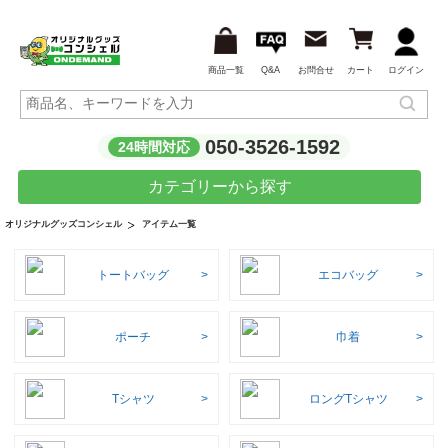
商品一覧
Q&A
お問合せ
カート
ログイン
050-3526-1592
24時間対応
カテゴリーから探す
アイテム一覧
オリジナルグッズコンシェル
トートバッグ
エコバッグ
ポーチ
巾着
Tシャツ
ロングTシャツ