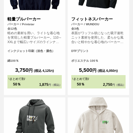
軽量プルパーカー
フィットネスパーカー
パーカー / Printstar
パーカー / WUNDOU
全12色
全3色
軽めの素材を用い、ライトな着心地
表面がワッフル状になった吸汗速乾
を実現した軽量プルパーカー。110～
ニット素材を使用した、柔らかな風
XXLまで幅広いサイズのラインナッ
合いと軽やかな着心地のパーカー。
プ。リーズナブルな値段も魅力で
袖口、裾口には伸びるテープを使い
す。裏毛には、肌あたりのよい生地
フィット性と程よい着心地を工夫し
インクジェット印刷（淡色・濃色）
DTFプリント
を使用し、シルエットはナチュラル
た仕様に。袖口には指通し穴も付い
でシンプルに着こなせます。定番の
ています。左右ポケットはファスナ
綿100％
ポリエステル 100％
ホワイト、オーシャンブルーやケリ
ー付きで小物を入れても安心です。
ーグリーンなど豊富なカラー展開が
ジョギングやフィットネスはもちろ
3,750
5,500
円
円
(税込 4,125
)
(税込 6,050
)
円
円
魅力のオリジナルパーカーに最適な1
ん、山登りやハイキングなどでも活
枚です。
躍。アウトドアでも室内でも、どち
\
まとめて割
/
\
まとめて割
/
らでも着こなせる軽快ウェアです。
50％
50％
1,875
2,750
円（税込）
円（税込）