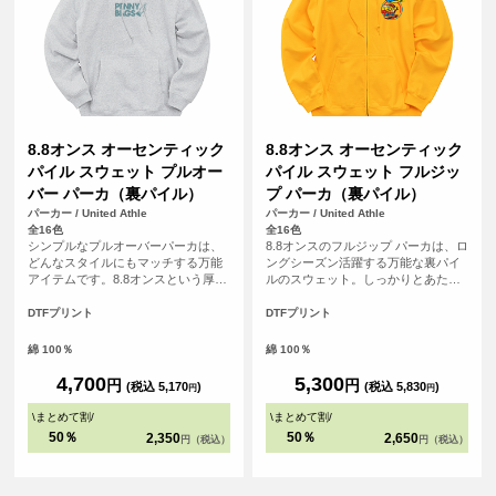
8.8オンス オーセンティック
8.8オンス オーセンティック
パイル スウェット プルオー
パイル スウェット フルジッ
バー パーカ（裏パイル）
プ パーカ（裏パイル）
パーカー / United Athle
パーカー / United Athle
全16色
全16色
シンプルなプルオーバーパーカは、
8.8オンスのフルジップ パーカは、ロ
どんなスタイルにもマッチする万能
ングシーズン活躍する万能な裏パイ
アイテムです。8.8オンスという厚み
ルのスウェット。しっかりとあたた
は秋口から春先まで快適に過ごせる
かさをキープしながら、リラックス
生地厚。王道のストリートスタイル
した雰囲気を演出する絶妙な厚みで
DTFプリント
DTFプリント
だけでなく、アメカジ・スポーティ
す。アームホールから袖まわり・フ
ー・アウトドアなど、多くのスタイ
ードの立体感・ひもの太さといった
綿 100％
綿 100％
ルにマッチするサイジングで仕上げ
設計にこだわり抜き、さらにYKK社
ています。
製シングルスライダーを採用するこ
4,700
5,300
円
円
(税込 5,170
)
(税込 5,830
)
円
円
とで、オーセンティックなアイテム
に仕上げています。カラー・サイズ
\
まとめて割
/
\
まとめて割
/
展開も豊富なので、それぞれのスタ
50％
50％
2,350
2,650
円（税込）
円（税込）
イルや着こなし、日々の気分に寄り
そうことも可能。何着あっても困ら
ない、ハイコスパプロダクトです。