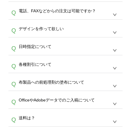
デザインの作成から決済まで完了できます。
デザインツールで対応している画像アップロー
30枚以上やシルク印刷など、大口注文の場合
A
電話、FAXなどからの注文は可能ですか？
Q
ドできるデータ形式は、JPG / PNG / AI / PSD /
は、サポートが担当する
エコバッグコンシェル
PDF 形式になります。データの最大サイズ
や
タンブラーコンシェル
をご利用ください。製
オンデマンドサービスでは、サイトからのご注
は、20MBです。デジカメやスマホで撮影した
作する数量が多ければ多いほど、オンデマンド
A
デザインを作って欲しい
Q
文のみ受け付けております。30個以上のご製
写真などもアップロード可能です。使用できな
サービスよりも低価格で製作することが可能で
作をお考えの方は、サポートが担当する
エコバ
い画像はエラーになります。（※ Illustratorか
す。
うまくデザインができない。印刷するデザイン
ッグコンシェル
や
タンブラーコンシェル
サービ
らの直接入稿には対応していません。AIで保存
A
日時指定について
Q
を作って欲しい。などの場合は、製作数量が
スをご利用頂ければ、電話やFAX、メールなど
し、デザインツールからアップロードして下さ
30個以上であれば、サポート担当が、デザイ
でご注文が可能です。
い）
恐れ入りますが、日時指定は承っておりませ
ン作成のお手伝いをすることが可能です。
エコ
A
各種割引について
Q
ん。発送後18時以降に配送業者・伝票番号を
バッグコンシェル
や
タンブラーコンシェル
サー
メールでお知らせいたしますので、直接配送業
ビスをご利用ください。(※ 30個以下の場合
【まとめて割】5枚以上でご注文枚数に応じて
者にご連絡いただき調整をお願い致します。
は、デザインツールをご利用ください)
A
布製品への前処理剤の塗布について
Q
カート内で自動的に割引(最大50%)が適用され
ます。 【付与ポイント】購入金額の1％が1ポ
【濃色インクジェット印刷による仕上がりの注
イントとして付与され、次回ご注文時に1ポイ
A
OfficeやAdobeデータでのご入稿について
Q
意点（前処理剤）】カラー生地（Tシャツのホ
ント＝1円としてお使いいただけます。ポイン
ワイト、トートバッグのナチュラル、ホワイト
トは発送完了の翌日に付与され、次回ご注文時
各種形式のデータを直接ご入稿することは出来
以外）のプリントは、濃色インクジェット印刷
からご利用頂けます。ポイントの有効期限は一
A
送料は？
Q
ません。いずれのデータも該当デザインのみ画
といって、プリントを定着させるための処理剤
年間です。【会員ランク】過去10カ月のご注
像(JPEG,PNG,GIF,PDF)に変換、またはAdobe
を塗布しており、短納期・低価格で商品をお届
文回数により会員ランク割引(最大5%)が適用