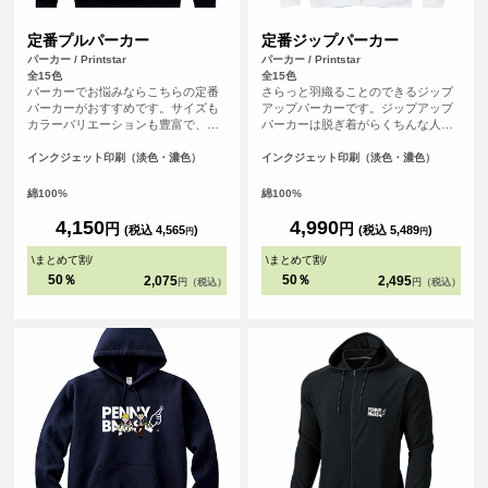
定番プルパーカー
定番ジップパーカー
パーカー / Printstar
パーカー / Printstar
全15色
全15色
パーカーでお悩みならこちらの定番
さらっと羽織ることのできるジップ
パーカーがおすすめです。サイズも
アップパーカーです。ジップアップ
カラーバリエーションも豊富で、し
パーカーは脱ぎ着がらくちんな人気
っかりとした生地の厚みもあり間違
のアイテムです。
いなしのアイテムです。
インクジェット印刷（淡色・濃色）
インクジェット印刷（淡色・濃色）
綿100%
綿100%
4,150
4,990
円
円
(税込 4,565
)
(税込 5,489
)
円
円
\
まとめて割
/
\
まとめて割
/
50％
50％
2,075
2,495
円（税込）
円（税込）