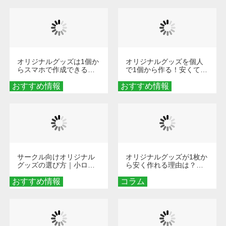
オリジナルグッズは1個か
オリジナルグッズを個人
らスマホで作成できる！
で1個から作る！安くて簡
旅行や遠征がもっと楽し
単なオンデマンド制作の
おすすめ情報
くなる巾着＆ポーチ活用
おすすめ情報
秘訣
術
サークル向けオリジナル
オリジナルグッズが1枚か
グッズの選び方｜小ロッ
ら安く作れる理由は？オ
ト・低予算で団結力を高
ンデマンド印刷の仕組み
おすすめ情報
める秘訣
コラム
とメリットを解説