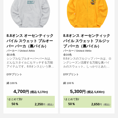
8.8オンス オーセンティック
8.8オンス オーセンティック
パイル スウェット プルオー
パイル スウェット フルジッ
バー パーカ（裏パイル）
プ パーカ（裏パイル）
パーカー / United Athle
パーカー / United Athle
全16色
全16色
シンプルなプルオーバーパーカは、
8.8オンスのフルジップ パーカは、ロ
どんなスタイルにもマッチする万能
ングシーズン活躍する万能な裏パイ
アイテムです。8.8オンスという厚み
ルのスウェット。しっかりとあたた
は秋口から春先まで快適に過ごせる
かさをキープしながら、リラックス
生地厚。王道のストリートスタイル
した雰囲気を演出する絶妙な厚みで
DTFプリント
DTFプリント
だけでなく、アメカジ・スポーティ
す。アームホールから袖まわり・フ
ー・アウトドアなど、多くのスタイ
ードの立体感・ひもの太さといった
綿 100％
綿 100％
ルにマッチするサイジングで仕上げ
設計にこだわり抜き、さらにYKK社
ています。
製シングルスライダーを採用するこ
4,700
5,300
円
円
(税込 5,170
)
(税込 5,830
)
円
円
とで、オーセンティックなアイテム
に仕上げています。カラー・サイズ
\
まとめて割
/
\
まとめて割
/
展開も豊富なので、それぞれのスタ
50％
50％
2,350
2,650
円（税込）
円（税込）
イルや着こなし、日々の気分に寄り
そうことも可能。何着あっても困ら
ない、ハイコスパプロダクトです。