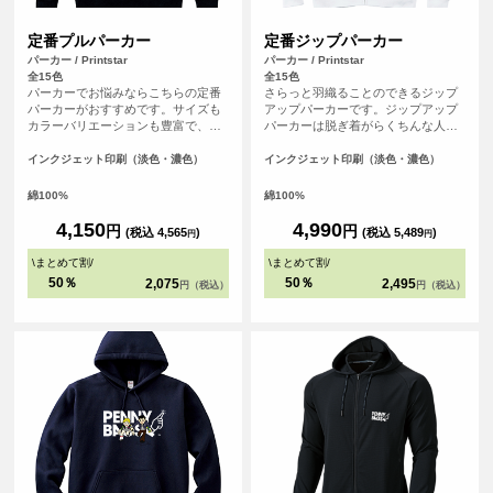
定番プルパーカー
定番ジップパーカー
パーカー / Printstar
パーカー / Printstar
全15色
全15色
パーカーでお悩みならこちらの定番
さらっと羽織ることのできるジップ
パーカーがおすすめです。サイズも
アップパーカーです。ジップアップ
カラーバリエーションも豊富で、し
パーカーは脱ぎ着がらくちんな人気
っかりとした生地の厚みもあり間違
のアイテムです。
いなしのアイテムです。
インクジェット印刷（淡色・濃色）
インクジェット印刷（淡色・濃色）
綿100%
綿100%
4,150
4,990
円
円
(税込 4,565
)
(税込 5,489
)
円
円
\
まとめて割
/
\
まとめて割
/
50％
50％
2,075
2,495
円（税込）
円（税込）