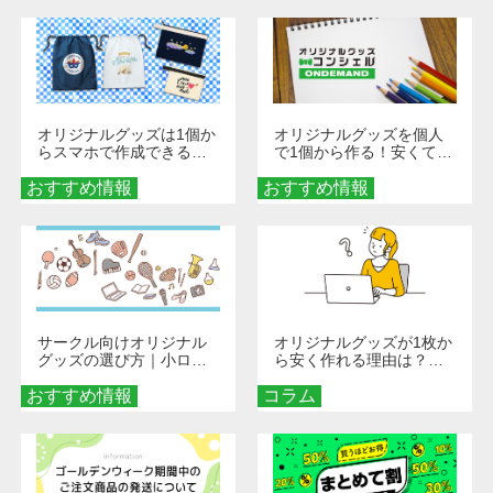
オリジナルグッズは1個か
オリジナルグッズを個人
らスマホで作成できる！
で1個から作る！安くて簡
旅行や遠征がもっと楽し
単なオンデマンド制作の
おすすめ情報
くなる巾着＆ポーチ活用
おすすめ情報
秘訣
術
サークル向けオリジナル
オリジナルグッズが1枚か
グッズの選び方｜小ロッ
ら安く作れる理由は？オ
ト・低予算で団結力を高
ンデマンド印刷の仕組み
おすすめ情報
める秘訣
コラム
とメリットを解説