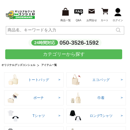
商品一覧
Q&A
お問合せ
カート
ログイン
050-3526-1592
24時間対応
カテゴリーから探す
アイテム一覧
オリジナルグッズコンシェル
トートバッグ
エコバッグ
ポーチ
巾着
Tシャツ
ロングTシャツ