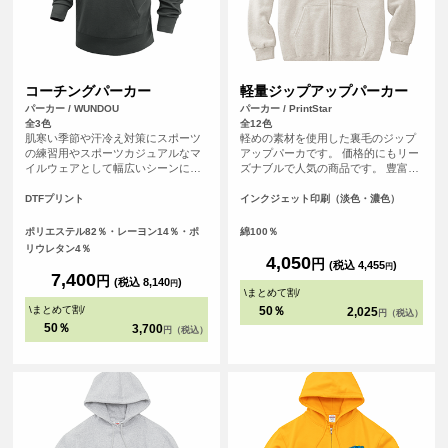
コーチングパーカー
軽量ジップアップパーカー
パーカー / WUNDOU
パーカー / PrintStar
全3色
全12色
肌寒い季節や汗冷え対策にスポーツ
軽めの素材を使用した裏毛のジップ
の練習用やスポーツカジュアルなマ
アップパーカです。 価格的にもリー
イルウェアとして幅広いシーンにフ
ズナブルで人気の商品です。 豊富な
ィットします。軽くて肌触りの良い
カラー展開で、普段着としても着ら
ダンボールニット素材を使用してい
れるカジュアルさが嬉しいパーカー
DTFプリント
インクジェット印刷（淡色・濃色）
ます。練習着やカジュアルウェアと
です。
しておすすめのアイテムです。
ポリエステル82％・レーヨン14％・ポ
綿100％
リウレタン4％
4,050
円
(税込 4,455
)
円
7,400
円
(税込 8,140
)
円
\
まとめて割
/
\
まとめて割
/
50％
2,025
円（税込）
50％
3,700
円（税込）