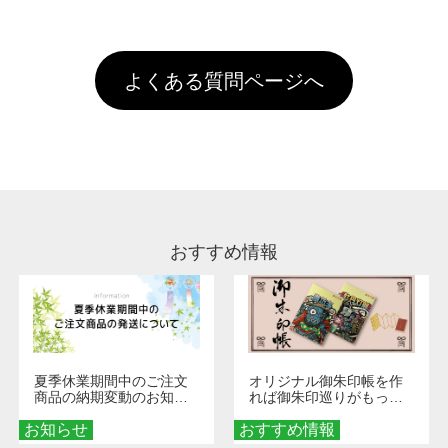
全国一律290円(税抜)です。また4,000円(税抜)
データ(AI,PSD)で保存して頂き、デザインツー
けするため、処理剤は塗布されたままの状態で
されます。※ログインしてからご注文頂いたも
A
以上のご注文で送料無料とさせて頂いておりま
ル上にアップロードをお願い致します。
出荷を行っております。処理剤自体は人体に無
のに限ります。(同じメールアドレスでご注文
す。「まとめて割」「ポイント」「ランク割
害な性質で、水洗いで落とすことが可能です。
頂いても、ログインがされていなければ、ラン
引」などによるお値引きで4,000円未満になる
お手数ですが、お客様ご自身にて着用前に落と
クにカウントがされません。
よくある質問ページへ
場合は送料がかかりますので、ご注意くださ
していただけますようお願いいたします。※1
い。
通常注文・直送機能でのご注文に関わらず、前
処理剤が残った状態でお届けとなる場合がござ
います。※2 濃色は淡色に比べ処理剤が目立ち
やすく、1回の水洗いでは落ちない場合があり
ます、徐々に軽減されますのでどうかご安心く
ださい。
おすすめ情報
夏季休業期間中のご注文
オリジナル御朱印帳を作
商品の納期変動のお知ら
れば御朱印巡りがもっと
せ
楽しくなる！1冊からオー
お知らせ
おすすめ情報
ダーメイドする魅力と選
び方