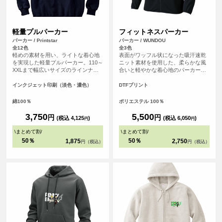
軽量プルパーカー
フィットネスパーカー
パーカー / Printstar
パーカー / WUNDOU
全12色
全3色
軽めの素材を用い、ライトな着心地
表面がワッフル状になった吸汗速乾
を実現した軽量プルパーカー。110～
ニット素材を使用した、柔らかな風
XXLまで幅広いサイズのラインナッ
合いと軽やかな着心地のパーカー。
プ。リーズナブルな値段も魅力で
袖口、裾口には伸びるテープを使い
す。裏毛には、肌あたりのよい生地
フィット性と程よい着心地を工夫し
インクジェット印刷（淡色・濃色）
DTFプリント
を使用し、シルエットはナチュラル
た仕様に。袖口には指通し穴も付い
でシンプルに着こなせます。定番の
ています。左右ポケットはファスナ
綿100％
ポリエステル 100％
ホワイト、オーシャンブルーやケリ
ー付きで小物を入れても安心です。
ーグリーンなど豊富なカラー展開が
ジョギングやフィットネスはもちろ
3,750
5,500
円
円
(税込 4,125
)
(税込 6,050
)
円
円
魅力のオリジナルパーカーに最適な1
ん、山登りやハイキングなどでも活
枚です。
躍。アウトドアでも室内でも、どち
\
まとめて割
/
\
まとめて割
/
らでも着こなせる軽快ウェアです。
50％
50％
1,875
2,750
円（税込）
円（税込）