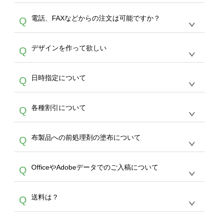
デザインの作成から決済まで完了できます。
デザインツールで対応している画像アップロー
30枚以上やシルク印刷など、大口注文の場合
A
電話、FAXなどからの注文は可能ですか？
Q
ドできるデータ形式は、JPG / PNG / AI / PSD /
は、サポートが担当する
エコバッグコンシェル
PDF 形式になります。データの最大サイズ
や
タンブラーコンシェル
をご利用ください。製
オンデマンドサービスでは、サイトからのご注
は、20MBです。デジカメやスマホで撮影した
作する数量が多ければ多いほど、オンデマンド
A
デザインを作って欲しい
Q
文のみ受け付けております。30個以上のご製
写真などもアップロード可能です。使用できな
サービスよりも低価格で製作することが可能で
作をお考えの方は、サポートが担当する
エコバ
い画像はエラーになります。（※ Illustratorか
す。
うまくデザインができない。印刷するデザイン
ッグコンシェル
や
タンブラーコンシェル
サービ
らの直接入稿には対応していません。AIで保存
A
日時指定について
Q
を作って欲しい。などの場合は、製作数量が
スをご利用頂ければ、電話やFAX、メールなど
し、デザインツールからアップロードして下さ
30個以上であれば、サポート担当が、デザイ
でご注文が可能です。
い）
恐れ入りますが、日時指定は承っておりませ
ン作成のお手伝いをすることが可能です。
エコ
A
各種割引について
Q
ん。発送後18時以降に配送業者・伝票番号を
バッグコンシェル
や
タンブラーコンシェル
サー
メールでお知らせいたしますので、直接配送業
ビスをご利用ください。(※ 30個以下の場合
【まとめて割】5枚以上でご注文枚数に応じて
者にご連絡いただき調整をお願い致します。
は、デザインツールをご利用ください)
A
布製品への前処理剤の塗布について
Q
カート内で自動的に割引(最大50%)が適用され
ます。 【付与ポイント】購入金額の1％が1ポ
【濃色インクジェット印刷による仕上がりの注
イントとして付与され、次回ご注文時に1ポイ
A
OfficeやAdobeデータでのご入稿について
Q
意点（前処理剤）】カラー生地（Tシャツのホ
ント＝1円としてお使いいただけます。ポイン
ワイト、トートバッグのナチュラル、ホワイト
トは発送完了の翌日に付与され、次回ご注文時
各種形式のデータを直接ご入稿することは出来
以外）のプリントは、濃色インクジェット印刷
からご利用頂けます。ポイントの有効期限は一
A
送料は？
Q
ません。いずれのデータも該当デザインのみ画
といって、プリントを定着させるための処理剤
年間です。【会員ランク】過去10カ月のご注
像(JPEG,PNG,GIF,PDF)に変換、またはAdobe
を塗布しており、短納期・低価格で商品をお届
文回数により会員ランク割引(最大5%)が適用