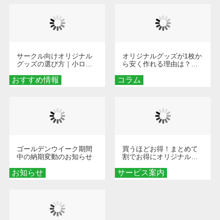
サークル向けオリジナル
オリジナルグッズが1枚か
グッズの選び方｜小ロッ
ら安く作れる理由は？オ
ト・低予算で団結力を高
ンデマンド印刷の仕組み
おすすめ情報
める秘訣
コラム
とメリットを解説
ゴールデンウイーク期間
買うほどお得！まとめて
中の納期変動のお知らせ
割でお得にオリジナルグ
ッズを手に入れよう！
お知らせ
サービス案内