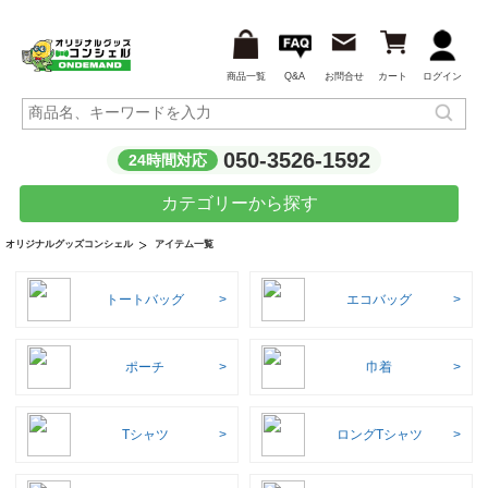
商品一覧
Q&A
お問合せ
カート
ログイン
050-3526-1592
24時間対応
カテゴリーから探す
アイテム一覧
オリジナルグッズコンシェル
トートバッグ
エコバッグ
ポーチ
巾着
Tシャツ
ロングTシャツ