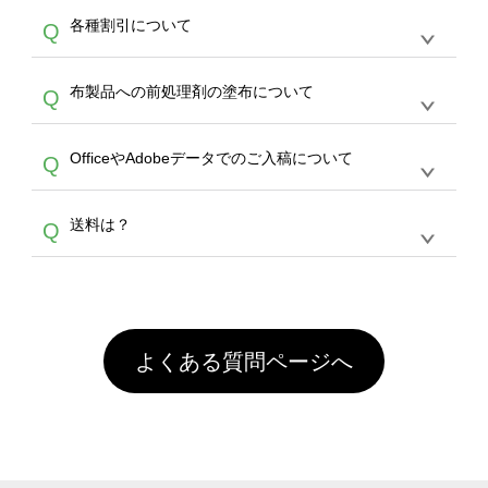
恐れ入りますが、日時指定は承っておりませ
ン作成のお手伝いをすることが可能です。
エコ
A
各種割引について
Q
ん。発送後18時以降に配送業者・伝票番号を
バッグコンシェル
や
タンブラーコンシェル
サー
メールでお知らせいたしますので、直接配送業
ビスをご利用ください。(※ 30個以下の場合
【まとめて割】5枚以上でご注文枚数に応じて
者にご連絡いただき調整をお願い致します。
は、デザインツールをご利用ください)
A
布製品への前処理剤の塗布について
Q
カート内で自動的に割引(最大50%)が適用され
ます。 【付与ポイント】購入金額の1％が1ポ
【濃色インクジェット印刷による仕上がりの注
イントとして付与され、次回ご注文時に1ポイ
A
OfficeやAdobeデータでのご入稿について
Q
意点（前処理剤）】カラー生地（Tシャツのホ
ント＝1円としてお使いいただけます。ポイン
ワイト、トートバッグのナチュラル、ホワイト
トは発送完了の翌日に付与され、次回ご注文時
各種形式のデータを直接ご入稿することは出来
以外）のプリントは、濃色インクジェット印刷
からご利用頂けます。ポイントの有効期限は一
A
送料は？
Q
ません。いずれのデータも該当デザインのみ画
といって、プリントを定着させるための処理剤
年間です。【会員ランク】過去10カ月のご注
像(JPEG,PNG,GIF,PDF)に変換、またはAdobe
を塗布しており、短納期・低価格で商品をお届
文回数により会員ランク割引(最大5%)が適用
全国一律290円(税抜)です。また4,000円(税抜)
データ(AI,PSD)で保存して頂き、デザインツー
けするため、処理剤は塗布されたままの状態で
されます。※ログインしてからご注文頂いたも
A
以上のご注文で送料無料とさせて頂いておりま
ル上にアップロードをお願い致します。
出荷を行っております。処理剤自体は人体に無
のに限ります。(同じメールアドレスでご注文
す。「まとめて割」「ポイント」「ランク割
害な性質で、水洗いで落とすことが可能です。
頂いても、ログインがされていなければ、ラン
引」などによるお値引きで4,000円未満になる
お手数ですが、お客様ご自身にて着用前に落と
クにカウントがされません。
よくある質問ページへ
場合は送料がかかりますので、ご注意くださ
していただけますようお願いいたします。※1
い。
通常注文・直送機能でのご注文に関わらず、前
処理剤が残った状態でお届けとなる場合がござ
います。※2 濃色は淡色に比べ処理剤が目立ち
やすく、1回の水洗いでは落ちない場合があり
ます、徐々に軽減されますのでどうかご安心く