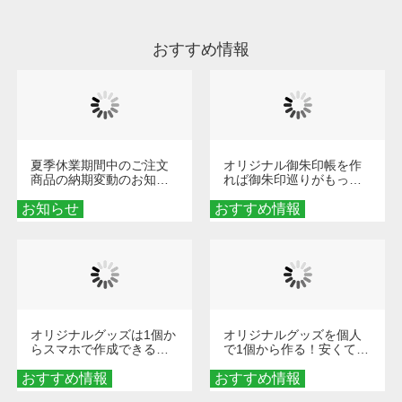
ださい。
おすすめ情報
夏季休業期間中のご注文
オリジナル御朱印帳を作
商品の納期変動のお知ら
れば御朱印巡りがもっと
せ
楽しくなる！1冊からオー
お知らせ
おすすめ情報
ダーメイドする魅力と選
び方
オリジナルグッズは1個か
オリジナルグッズを個人
らスマホで作成できる！
で1個から作る！安くて簡
旅行や遠征がもっと楽し
単なオンデマンド制作の
おすすめ情報
くなる巾着＆ポーチ活用
おすすめ情報
秘訣
術