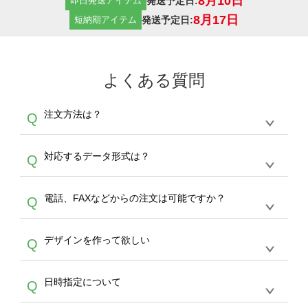
8月10日
発送予定日:
即日発送アイテム
8月17日
発送予定日:
短納期アイテム
よくある質問
注文方法は？
Q
オンデマンドサービスでは、サイトからの受注
A
対応するデータ形式は？
Q
生産にて承っております。デザインツールから
デザインの作成から決済まで完了できます。
デザインツールで対応している画像アップロー
30枚以上やシルク印刷など、大口注文の場合
A
電話、FAXなどからの注文は可能ですか？
Q
ドできるデータ形式は、JPG / PNG / AI / PSD /
は、サポートが担当する
エコバッグコンシェル
PDF 形式になります。データの最大サイズ
や
タンブラーコンシェル
をご利用ください。製
オンデマンドサービスでは、サイトからのご注
は、20MBです。デジカメやスマホで撮影した
作する数量が多ければ多いほど、オンデマンド
A
デザインを作って欲しい
Q
文のみ受け付けております。30個以上のご製
写真などもアップロード可能です。使用できな
サービスよりも低価格で製作することが可能で
作をお考えの方は、サポートが担当する
エコバ
い画像はエラーになります。（※ Illustratorか
す。
うまくデザインができない。印刷するデザイン
ッグコンシェル
や
タンブラーコンシェル
サービ
らの直接入稿には対応していません。AIで保存
A
日時指定について
Q
を作って欲しい。などの場合は、製作数量が
スをご利用頂ければ、電話やFAX、メールなど
し、デザインツールからアップロードして下さ
30個以上であれば、サポート担当が、デザイ
でご注文が可能です。
い）