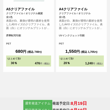
A5クリアファイル
A4クリアファイル
クリアファイル / オリジナル雑貨
クリアファイル / オリジナル
全1色
全1色
表面が白、裏側が透明の素材を使用
表面が白、裏側が透明の素材を使用
したA5サイズのクリアファイル。表
したA4サイズのクリアファイル。表
面（白）にオリジナルプリントが可
面（白）にオリジナルプリントが可
能です。学生から社会人まで、使用
能です。学生から社会人まで、使用
シーンが限られることのないクリア
シーンが限られることのないクリア
昇華転写印刷
UVインクジェット印刷
ファイルは、ノベルティとして喜ば
ファイルは、ノベルティとして喜ば
れること間違いなし！※こちらの印
れること間違いなし！
PET
PET
刷方法では白色が印刷できません。
デザインの白色部分は本体色となり
680
1,550
円
円
(税込 748
)
(税込 1,705
)
円
円
ます。
\
まとめて割
/
\
まとめて割
/
30％
20％
476
1,240
円（税込）
円（税込）
8月19日
発送予定日:
通常発送アイテム