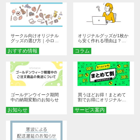
サークル向けオリジナル
オリジナルグッズが1枚か
グッズの選び方｜小ロッ
ら安く作れる理由は？オ
ト・低予算で団結力を高
ンデマンド印刷の仕組み
おすすめ情報
める秘訣
コラム
とメリットを解説
ゴールデンウイーク期間
買うほどお得！まとめて
中の納期変動のお知らせ
割でお得にオリジナルグ
ッズを手に入れよう！
お知らせ
サービス案内