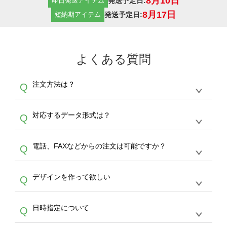
8月10日
発送予定日:
即日発送アイテム
8月17日
発送予定日:
短納期アイテム
よくある質問
注文方法は？
Q
オンデマンドサービスでは、サイトからの受注
A
対応するデータ形式は？
Q
生産にて承っております。デザインツールから
デザインの作成から決済まで完了できます。
デザインツールで対応している画像アップロー
30枚以上やシルク印刷など、大口注文の場合
A
電話、FAXなどからの注文は可能ですか？
Q
ドできるデータ形式は、JPG / PNG / AI / PSD /
は、サポートが担当する
エコバッグコンシェル
PDF 形式になります。データの最大サイズ
や
タンブラーコンシェル
をご利用ください。製
オンデマンドサービスでは、サイトからのご注
は、20MBです。デジカメやスマホで撮影した
作する数量が多ければ多いほど、オンデマンド
A
デザインを作って欲しい
Q
文のみ受け付けております。30個以上のご製
写真などもアップロード可能です。使用できな
サービスよりも低価格で製作することが可能で
作をお考えの方は、サポートが担当する
エコバ
い画像はエラーになります。（※ Illustratorか
す。
うまくデザインができない。印刷するデザイン
ッグコンシェル
や
タンブラーコンシェル
サービ
らの直接入稿には対応していません。AIで保存
A
日時指定について
Q
を作って欲しい。などの場合は、製作数量が
スをご利用頂ければ、電話やFAX、メールなど
し、デザインツールからアップロードして下さ
30個以上であれば、サポート担当が、デザイ
でご注文が可能です。
い）