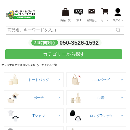
商品一覧
Q&A
お問合せ
カート
ログイン
050-3526-1592
24時間対応
カテゴリーから探す
アイテム一覧
オリジナルグッズコンシェル
トートバッグ
エコバッグ
ポーチ
巾着
Tシャツ
ロングTシャツ