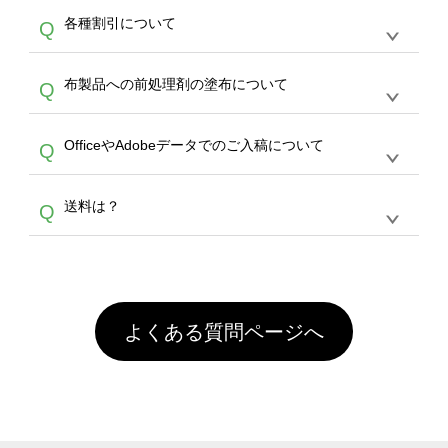
恐れ入りますが、日時指定は承っておりませ
ン作成のお手伝いをすることが可能です。
エコ
A
各種割引について
Q
ん。発送後18時以降に配送業者・伝票番号を
バッグコンシェル
や
タンブラーコンシェル
サー
メールでお知らせいたしますので、直接配送業
ビスをご利用ください。(※ 30個以下の場合
【まとめて割】5枚以上でご注文枚数に応じて
者にご連絡いただき調整をお願い致します。
は、デザインツールをご利用ください)
A
布製品への前処理剤の塗布について
Q
カート内で自動的に割引(最大50%)が適用され
ます。 【付与ポイント】購入金額の1％が1ポ
【濃色インクジェット印刷による仕上がりの注
イントとして付与され、次回ご注文時に1ポイ
A
OfficeやAdobeデータでのご入稿について
Q
意点（前処理剤）】カラー生地（Tシャツのホ
ント＝1円としてお使いいただけます。ポイン
ワイト、トートバッグのナチュラル、ホワイト
トは発送完了の翌日に付与され、次回ご注文時
各種形式のデータを直接ご入稿することは出来
以外）のプリントは、濃色インクジェット印刷
からご利用頂けます。ポイントの有効期限は一
A
送料は？
Q
ません。いずれのデータも該当デザインのみ画
といって、プリントを定着させるための処理剤
年間です。【会員ランク】過去10カ月のご注
像(JPEG,PNG,GIF,PDF)に変換、またはAdobe
を塗布しており、短納期・低価格で商品をお届
文回数により会員ランク割引(最大5%)が適用
全国一律290円(税抜)です。また4,000円(税抜)
データ(AI,PSD)で保存して頂き、デザインツー
けするため、処理剤は塗布されたままの状態で
されます。※ログインしてからご注文頂いたも
A
以上のご注文で送料無料とさせて頂いておりま
ル上にアップロードをお願い致します。
出荷を行っております。処理剤自体は人体に無
のに限ります。(同じメールアドレスでご注文
す。「まとめて割」「ポイント」「ランク割
害な性質で、水洗いで落とすことが可能です。
頂いても、ログインがされていなければ、ラン
引」などによるお値引きで4,000円未満になる
お手数ですが、お客様ご自身にて着用前に落と
クにカウントがされません。
よくある質問ページへ
場合は送料がかかりますので、ご注意くださ
していただけますようお願いいたします。※1
い。
通常注文・直送機能でのご注文に関わらず、前
処理剤が残った状態でお届けとなる場合がござ
います。※2 濃色は淡色に比べ処理剤が目立ち
やすく、1回の水洗いでは落ちない場合があり
ます、徐々に軽減されますのでどうかご安心く