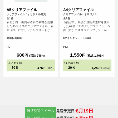
A5クリアファイル
A4クリアファイル
クリアファイル / オリジナル雑貨
クリアファイル / オリジナル
全1色
全1色
表面が白、裏側が透明の素材を使用
表面が白、裏側が透明の素材を使用
したA5サイズのクリアファイル。表
したA4サイズのクリアファイル。表
面（白）にオリジナルプリントが可
面（白）にオリジナルプリントが可
能です。学生から社会人まで、使用
能です。学生から社会人まで、使用
シーンが限られることのないクリア
シーンが限られることのないクリア
昇華転写印刷
UVインクジェット印刷
ファイルは、ノベルティとして喜ば
ファイルは、ノベルティとして喜ば
れること間違いなし！※こちらの印
れること間違いなし！
PET
PET
刷方法では白色が印刷できません。
デザインの白色部分は本体色となり
680
1,550
円
円
(税込 748
)
(税込 1,705
)
円
円
ます。
\
まとめて割
/
\
まとめて割
/
30％
20％
476
1,240
円（税込）
円（税込）
8月19日
発送予定日:
通常発送アイテム