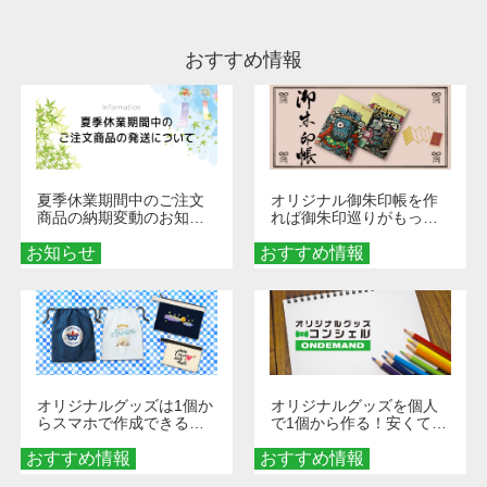
ださい。
おすすめ情報
夏季休業期間中のご注文
オリジナル御朱印帳を作
商品の納期変動のお知ら
れば御朱印巡りがもっと
せ
楽しくなる！1冊からオー
お知らせ
おすすめ情報
ダーメイドする魅力と選
び方
オリジナルグッズは1個か
オリジナルグッズを個人
らスマホで作成できる！
で1個から作る！安くて簡
旅行や遠征がもっと楽し
単なオンデマンド制作の
おすすめ情報
くなる巾着＆ポーチ活用
おすすめ情報
秘訣
術