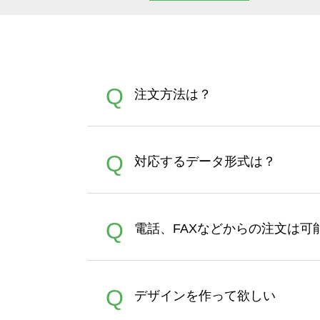
Q
注文方法は？
オンデマンドサービスでは、
A
Q
対応するデータ形式は？
す。 30枚以上やシルク印刷
さい。製作する数量が多けれ
デザインツールで対応している画像ア
A
Q
電話、FAXなどからの注文は可
ズは、20MBです。デジカメ
Illustratorからの直
オンデマンドサービスでは、
A
Q
デザインを作って欲しい
バッグコンシェル
や
タンブラ