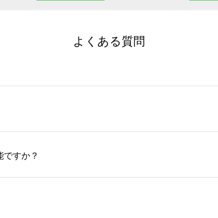
よくある質問
サイトからの受注生産にて承っております。デザインツールか
など、大口注文の場合は、サポートが担当する
エコバッグコンシ
ば多いほど、オンデマンドサービスよりも低価格で製作するこ
ップロードできるデータ形式は、JPG / PNG / AI / PS
能ですか？
やスマホで撮影した写真などもアップロード可能です。使用で
接入稿には対応していません。AIで保存し、デザインツールからアップ
サイトからのご注文のみ受け付けております。30個以上のご製
ーコンシェル
サービスをご利用頂ければ、電話やFAX、メール