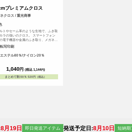
5cmプレミアムクロス
ネクロス / 重光商事
色
ルトやセーム革のような生地で、ふき取
カラの強いのクロス。 スマートフォン
の電子機器や金属のふき取り、メガネ拭
おすすめです。
転写印刷
エステル80％/ナイロン20％
1,040
円
(税込 1,144
)
円
まとめて割
:
50％
520
円（税込）
8月19日
8月10日
:
発送予定日:
即日発送アイテム
短納期