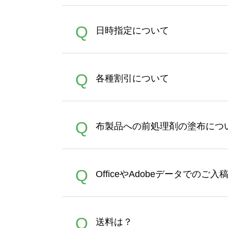
うまくデザインができない。
A
Q
日時指定について
ン作成のお手伝いをすること
合は、デザインツールをご利用
恐れ入りますが、日時指定は
A
Q
各種割引について
者にご連絡いただき調整をお
【まとめて割】5枚以上でご注
A
Q
布製品への前処理剤の塗布につ
ポイントとして付与され、次
文時からご利用頂けます。ポイ
が適用されます。※ログイン
【濃色インクジェット印刷に
A
Q
OfficeやAdobeデータでのご
れば、ランクにカウントがさ
イト以外）のプリントは、濃
品をお届けするため、処理剤
が可能です。お手数ですが、お
各種形式のデータを直接ご入稿す
A
Q
送料は？
文に関わらず、前処理剤が残っ
Adobeデータ(AI,PSD