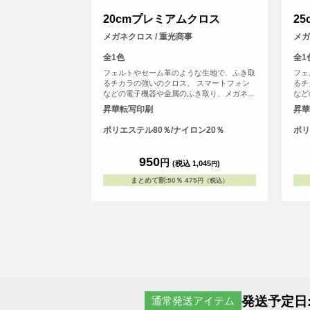
20cmプレミアムクロス
2
メガネクロス / 重光商事
メガ
全1色
全1
フェルトやセーム革のような生地で、ふき取
フェ
るチカラの強いのクロス。 スマートフォン
るチ
などの電子機器や金属のふき取り、メガネ拭
など
きにおすすめです。
きに
昇華転写印刷
昇華
ポリエステル80％/ナイロン20％
ポリ
950
円
(税込 1,045
)
円
まとめて割
:
50％
475
円（税込）
発送予定日
通常発送アイテム