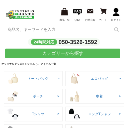
商品一覧
Q&A
お問合せ
カート
ログイン
050-3526-1592
24時間対応
カテゴリーから探す
アイテム一覧
オリジナルグッズコンシェル
トートバッグ
エコバッグ
ポーチ
巾着
Tシャツ
ロングTシャツ