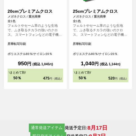
20cmプレミアムクロス
25cmプレミアムクロス
メガネクロス / 重光商事
メガネクロス / 重光商事
全1色
全1色
フェルトやセーム革のような生地
フェルトやセーム革のような生地
で、ふき取るチカラの強いのクロ
で、ふき取るチカラの強いのクロ
ス。 スマートフォンなどの電子機器
ス。 スマートフォンなどの電子機器
や金属のふき取り、メガネ拭きにお
や金属のふき取り、メガネ拭きにお
すすめです。
すすめです。
昇華転写印刷
昇華転写印刷
ポリエステル80％/ナイロン20％
ポリエステル80％/ナイロン20％
950
1,040
円
円
(税込 1,045
)
(税込 1,144
)
円
円
\
まとめて割
/
\
まとめて割
/
50％
50％
475
520
円（税込）
円（税込）
8月17日
発送予定日:
通常発送アイテム