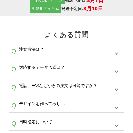
8月7日
発送予定日:
即日発送アイテム
8月10日
発送予定日:
短納期アイテム
よくある質問
注文方法は？
Q
オンデマンドサービスでは、サイトからの受注
A
対応するデータ形式は？
Q
生産にて承っております。デザインツールから
デザインの作成から決済まで完了できます。
デザインツールで対応している画像アップロー
30枚以上やシルク印刷など、大口注文の場合
A
電話、FAXなどからの注文は可能ですか？
Q
ドできるデータ形式は、JPG / PNG / AI / PSD /
は、サポートが担当する
エコバッグコンシェル
PDF 形式になります。データの最大サイズ
や
タンブラーコンシェル
をご利用ください。製
オンデマンドサービスでは、サイトからのご注
は、20MBです。デジカメやスマホで撮影した
作する数量が多ければ多いほど、オンデマンド
A
デザインを作って欲しい
Q
文のみ受け付けております。30個以上のご製
写真などもアップロード可能です。使用できな
サービスよりも低価格で製作することが可能で
作をお考えの方は、サポートが担当する
エコバ
い画像はエラーになります。（※ Illustratorか
す。
うまくデザインができない。印刷するデザイン
ッグコンシェル
や
タンブラーコンシェル
サービ
らの直接入稿には対応していません。AIで保存
A
日時指定について
Q
を作って欲しい。などの場合は、製作数量が
スをご利用頂ければ、電話やFAX、メールなど
し、デザインツールからアップロードして下さ
30個以上であれば、サポート担当が、デザイ
でご注文が可能です。
い）