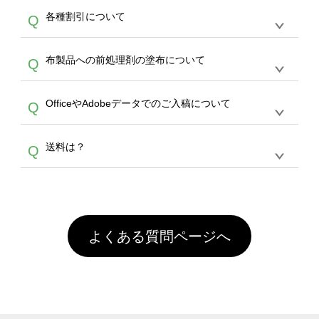
恐れ入りますが、日時指定は承っておりませ
ン作成のお手伝いをすることが可能です。
エコ
A
各種割引について
Q
ん。発送後18時以降に配送業者・伝票番号を
バッグコンシェル
や
タンブラーコンシェル
サー
メールでお知らせいたしますので、直接配送業
ビスをご利用ください。(※ 30個以下の場合
【まとめて割】5枚以上でご注文枚数に応じて
者にご連絡いただき調整をお願い致します。
は、デザインツールをご利用ください)
A
布製品への前処理剤の塗布について
Q
カート内で自動的に割引(最大50%)が適用され
ます。 【付与ポイント】購入金額の1％が1ポ
【濃色インクジェット印刷による仕上がりの注
イントとして付与され、次回ご注文時に1ポイ
A
OfficeやAdobeデータでのご入稿について
Q
意点（前処理剤）】カラー生地（Tシャツのホ
ント＝1円としてお使いいただけます。ポイン
ワイト、トートバッグのナチュラル、ホワイト
トは発送完了の翌日に付与され、次回ご注文時
各種形式のデータを直接ご入稿することは出来
以外）のプリントは、濃色インクジェット印刷
からご利用頂けます。ポイントの有効期限は一
A
送料は？
Q
ません。いずれのデータも該当デザインのみ画
といって、プリントを定着させるための処理剤
年間です。【会員ランク】過去10カ月のご注
像(JPEG,PNG,GIF,PDF)に変換、またはAdobe
を塗布しており、短納期・低価格で商品をお届
文回数により会員ランク割引(最大5%)が適用
全国一律290円(税抜)です。また4,000円(税抜)
データ(AI,PSD)で保存して頂き、デザインツー
けするため、処理剤は塗布されたままの状態で
されます。※ログインしてからご注文頂いたも
A
以上のご注文で送料無料とさせて頂いておりま
ル上にアップロードをお願い致します。
出荷を行っております。処理剤自体は人体に無
のに限ります。(同じメールアドレスでご注文
す。「まとめて割」「ポイント」「ランク割
害な性質で、水洗いで落とすことが可能です。
頂いても、ログインがされていなければ、ラン
引」などによるお値引きで4,000円未満になる
お手数ですが、お客様ご自身にて着用前に落と
クにカウントがされません。
よくある質問ページへ
場合は送料がかかりますので、ご注意くださ
していただけますようお願いいたします。※1
い。
通常注文・直送機能でのご注文に関わらず、前
処理剤が残った状態でお届けとなる場合がござ
います。※2 濃色は淡色に比べ処理剤が目立ち
やすく、1回の水洗いでは落ちない場合があり
ます、徐々に軽減されますのでどうかご安心く