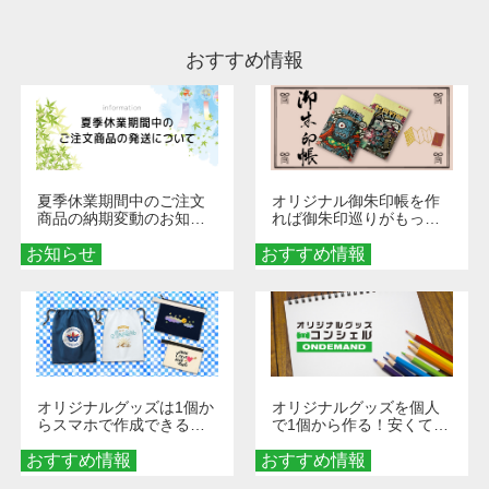
ださい。
おすすめ情報
夏季休業期間中のご注文
オリジナル御朱印帳を作
商品の納期変動のお知ら
れば御朱印巡りがもっと
せ
楽しくなる！1冊からオー
お知らせ
おすすめ情報
ダーメイドする魅力と選
び方
オリジナルグッズは1個か
オリジナルグッズを個人
らスマホで作成できる！
で1個から作る！安くて簡
旅行や遠征がもっと楽し
単なオンデマンド制作の
おすすめ情報
くなる巾着＆ポーチ活用
おすすめ情報
秘訣
術