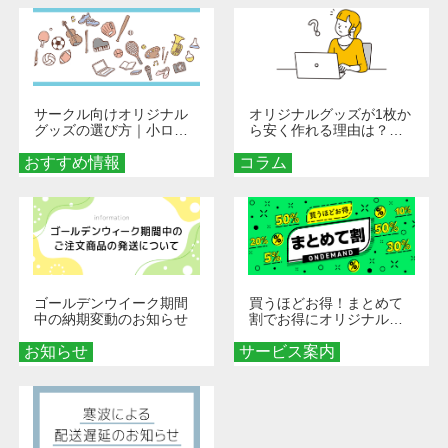
サークル向けオリジナル
オリジナルグッズが1枚か
グッズの選び方｜小ロッ
ら安く作れる理由は？オ
ト・低予算で団結力を高
ンデマンド印刷の仕組み
おすすめ情報
める秘訣
コラム
とメリットを解説
ゴールデンウイーク期間
買うほどお得！まとめて
中の納期変動のお知らせ
割でお得にオリジナルグ
ッズを手に入れよう！
お知らせ
サービス案内