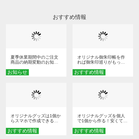
ださい。
おすすめ情報
夏季休業期間中のご注文
オリジナル御朱印帳を作
商品の納期変動のお知ら
れば御朱印巡りがもっと
せ
楽しくなる！1冊からオー
お知らせ
おすすめ情報
ダーメイドする魅力と選
び方
オリジナルグッズは1個か
オリジナルグッズを個人
らスマホで作成できる！
で1個から作る！安くて簡
旅行や遠征がもっと楽し
単なオンデマンド制作の
おすすめ情報
くなる巾着＆ポーチ活用
おすすめ情報
秘訣
術