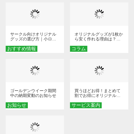
サークル向けオリジナル
オリジナルグッズが1枚か
グッズの選び方｜小ロッ
ら安く作れる理由は？オ
ト・低予算で団結力を高
ンデマンド印刷の仕組み
おすすめ情報
める秘訣
コラム
とメリットを解説
ゴールデンウイーク期間
買うほどお得！まとめて
中の納期変動のお知らせ
割でお得にオリジナルグ
ッズを手に入れよう！
お知らせ
サービス案内