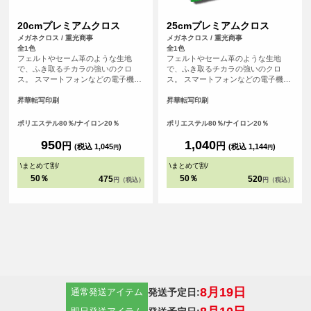
20cmプレミアムクロス
25cmプレミアムクロス
メガネクロス / 重光商事
メガネクロス / 重光商事
全1色
全1色
フェルトやセーム革のような生地
フェルトやセーム革のような生地
で、ふき取るチカラの強いのクロ
で、ふき取るチカラの強いのクロ
ス。 スマートフォンなどの電子機器
ス。 スマートフォンなどの電子機器
や金属のふき取り、メガネ拭きにお
や金属のふき取り、メガネ拭きにお
すすめです。
すすめです。
昇華転写印刷
昇華転写印刷
ポリエステル80％/ナイロン20％
ポリエステル80％/ナイロン20％
950
1,040
円
円
(税込 1,045
)
(税込 1,144
)
円
円
\
まとめて割
/
\
まとめて割
/
50％
50％
475
520
円（税込）
円（税込）
8月19日
発送予定日:
通常発送アイテム