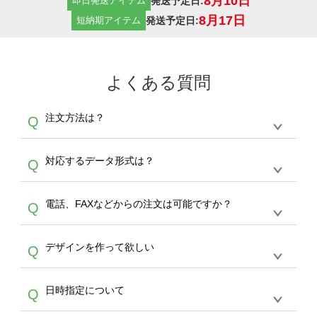
8月10日
発送予定日:
即日発送アイテム
8月17日
発送予定日:
短納期アイテム
よくある質問
注文方法は？
Q
オンデマンドサービスでは、サイトからの受注
A
対応するデータ形式は？
Q
生産にて承っております。デザインツールから
デザインの作成から決済まで完了できます。
デザインツールで対応している画像アップロー
30枚以上やシルク印刷など、大口注文の場合
A
電話、FAXなどからの注文は可能ですか？
Q
ドできるデータ形式は、JPG / PNG / AI / PSD /
は、サポートが担当する
エコバッグコンシェル
PDF 形式になります。データの最大サイズ
や
タンブラーコンシェル
をご利用ください。製
オンデマンドサービスでは、サイトからのご注
は、20MBです。デジカメやスマホで撮影した
作する数量が多ければ多いほど、オンデマンド
A
デザインを作って欲しい
Q
文のみ受け付けております。30個以上のご製
写真などもアップロード可能です。使用できな
サービスよりも低価格で製作することが可能で
作をお考えの方は、サポートが担当する
エコバ
い画像はエラーになります。（※ Illustratorか
す。
うまくデザインができない。印刷するデザイン
ッグコンシェル
や
タンブラーコンシェル
サービ
らの直接入稿には対応していません。AIで保存
A
日時指定について
Q
を作って欲しい。などの場合は、製作数量が
スをご利用頂ければ、電話やFAX、メールなど
し、デザインツールからアップロードして下さ
30個以上であれば、サポート担当が、デザイ
でご注文が可能です。
い）