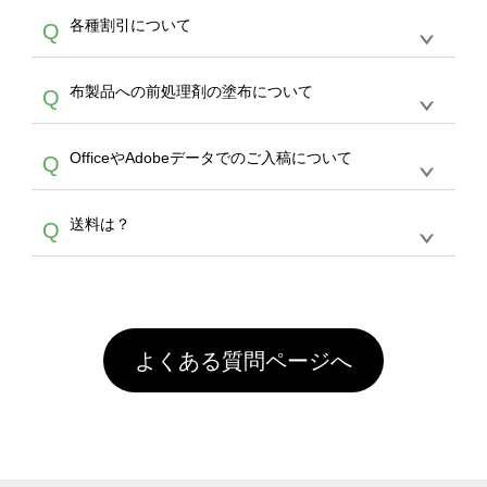
恐れ入りますが、日時指定は承っておりませ
ン作成のお手伝いをすることが可能です。
エコ
A
各種割引について
Q
ん。発送後18時以降に配送業者・伝票番号を
バッグコンシェル
や
タンブラーコンシェル
サー
メールでお知らせいたしますので、直接配送業
ビスをご利用ください。(※ 30個以下の場合
【まとめて割】5枚以上でご注文枚数に応じて
者にご連絡いただき調整をお願い致します。
は、デザインツールをご利用ください)
A
布製品への前処理剤の塗布について
Q
カート内で自動的に割引(最大50%)が適用され
ます。 【付与ポイント】購入金額の1％が1ポ
【濃色インクジェット印刷による仕上がりの注
イントとして付与され、次回ご注文時に1ポイ
A
OfficeやAdobeデータでのご入稿について
Q
意点（前処理剤）】カラー生地（Tシャツのホ
ント＝1円としてお使いいただけます。ポイン
ワイト、トートバッグのナチュラル、ホワイト
トは発送完了の翌日に付与され、次回ご注文時
各種形式のデータを直接ご入稿することは出来
以外）のプリントは、濃色インクジェット印刷
からご利用頂けます。ポイントの有効期限は一
A
送料は？
Q
ません。いずれのデータも該当デザインのみ画
といって、プリントを定着させるための処理剤
年間です。【会員ランク】過去10カ月のご注
像(JPEG,PNG,GIF,PDF)に変換、またはAdobe
を塗布しており、短納期・低価格で商品をお届
文回数により会員ランク割引(最大5%)が適用
全国一律290円(税抜)です。また4,000円(税抜)
データ(AI,PSD)で保存して頂き、デザインツー
けするため、処理剤は塗布されたままの状態で
されます。※ログインしてからご注文頂いたも
A
以上のご注文で送料無料とさせて頂いておりま
ル上にアップロードをお願い致します。
出荷を行っております。処理剤自体は人体に無
のに限ります。(同じメールアドレスでご注文
す。「まとめて割」「ポイント」「ランク割
害な性質で、水洗いで落とすことが可能です。
頂いても、ログインがされていなければ、ラン
引」などによるお値引きで4,000円未満になる
お手数ですが、お客様ご自身にて着用前に落と
クにカウントがされません。
よくある質問ページへ
場合は送料がかかりますので、ご注意くださ
していただけますようお願いいたします。※1
い。
通常注文・直送機能でのご注文に関わらず、前
処理剤が残った状態でお届けとなる場合がござ
います。※2 濃色は淡色に比べ処理剤が目立ち
やすく、1回の水洗いでは落ちない場合があり
ます、徐々に軽減されますのでどうかご安心く