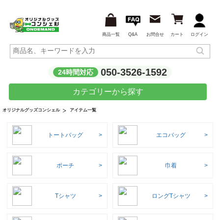
商品一覧
Q&A
お問合せ
カート
ログイン
050-3526-1592
24時間対応
カテゴリーから探す
アイテム一覧
オリジナルグッズコンシェル
トートバッグ
エコバッグ
ポーチ
巾着
Tシャツ
ロングTシャツ