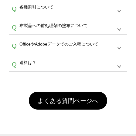
恐れ入りますが、日時指定は承っておりませ
ン作成のお手伝いをすることが可能です。
エコ
A
各種割引について
Q
ん。発送後18時以降に配送業者・伝票番号を
バッグコンシェル
や
タンブラーコンシェル
サー
メールでお知らせいたしますので、直接配送業
ビスをご利用ください。(※ 30個以下の場合
【まとめて割】5枚以上でご注文枚数に応じて
者にご連絡いただき調整をお願い致します。
は、デザインツールをご利用ください)
A
布製品への前処理剤の塗布について
Q
カート内で自動的に割引(最大50%)が適用され
ます。 【付与ポイント】購入金額の1％が1ポ
【濃色インクジェット印刷による仕上がりの注
イントとして付与され、次回ご注文時に1ポイ
A
OfficeやAdobeデータでのご入稿について
Q
意点（前処理剤）】カラー生地（Tシャツのホ
ント＝1円としてお使いいただけます。ポイン
ワイト、トートバッグのナチュラル、ホワイト
トは発送完了の翌日に付与され、次回ご注文時
各種形式のデータを直接ご入稿することは出来
以外）のプリントは、濃色インクジェット印刷
からご利用頂けます。ポイントの有効期限は一
A
送料は？
Q
ません。いずれのデータも該当デザインのみ画
といって、プリントを定着させるための処理剤
年間です。【会員ランク】過去10カ月のご注
像(JPEG,PNG,GIF,PDF)に変換、またはAdobe
を塗布しており、短納期・低価格で商品をお届
文回数により会員ランク割引(最大5%)が適用
全国一律290円(税抜)です。また4,000円(税抜)
データ(AI,PSD)で保存して頂き、デザインツー
けするため、処理剤は塗布されたままの状態で
されます。※ログインしてからご注文頂いたも
A
以上のご注文で送料無料とさせて頂いておりま
ル上にアップロードをお願い致します。
出荷を行っております。処理剤自体は人体に無
のに限ります。(同じメールアドレスでご注文
す。「まとめて割」「ポイント」「ランク割
害な性質で、水洗いで落とすことが可能です。
頂いても、ログインがされていなければ、ラン
引」などによるお値引きで4,000円未満になる
お手数ですが、お客様ご自身にて着用前に落と
クにカウントがされません。
よくある質問ページへ
場合は送料がかかりますので、ご注意くださ
していただけますようお願いいたします。※1
い。
通常注文・直送機能でのご注文に関わらず、前
処理剤が残った状態でお届けとなる場合がござ
います。※2 濃色は淡色に比べ処理剤が目立ち
やすく、1回の水洗いでは落ちない場合があり
ます、徐々に軽減されますのでどうかご安心く