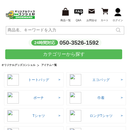
商品一覧
Q&A
お問合せ
カート
ログイン
050-3526-1592
24時間対応
カテゴリーから探す
アイテム一覧
オリジナルグッズコンシェル
トートバッグ
エコバッグ
ポーチ
巾着
Tシャツ
ロングTシャツ