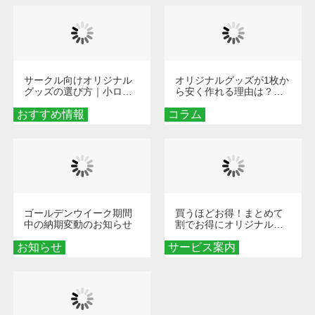
サークル向けオリジナル
オリジナルグッズが1枚か
グッズの選び方｜小ロッ
ら安く作れる理由は？オ
ト・低予算で団結力を高
ンデマンド印刷の仕組み
おすすめ情報
める秘訣
コラム
とメリットを解説
ゴールデンウイーク期間
買うほどお得！まとめて
中の納期変動のお知らせ
割でお得にオリジナルグ
ッズを手に入れよう！
お知らせ
サービス案内