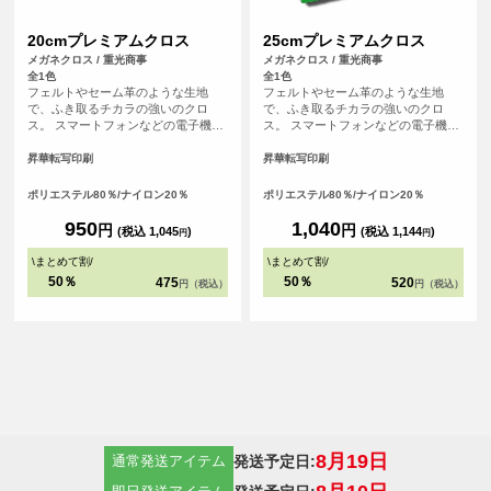
20cmプレミアムクロス
25cmプレミアムクロス
メガネクロス / 重光商事
メガネクロス / 重光商事
全1色
全1色
フェルトやセーム革のような生地
フェルトやセーム革のような生地
で、ふき取るチカラの強いのクロ
で、ふき取るチカラの強いのクロ
ス。 スマートフォンなどの電子機器
ス。 スマートフォンなどの電子機器
や金属のふき取り、メガネ拭きにお
や金属のふき取り、メガネ拭きにお
すすめです。
すすめです。
昇華転写印刷
昇華転写印刷
ポリエステル80％/ナイロン20％
ポリエステル80％/ナイロン20％
950
1,040
円
円
(税込 1,045
)
(税込 1,144
)
円
円
\
まとめて割
/
\
まとめて割
/
50％
50％
475
520
円（税込）
円（税込）
8月19日
発送予定日:
通常発送アイテム