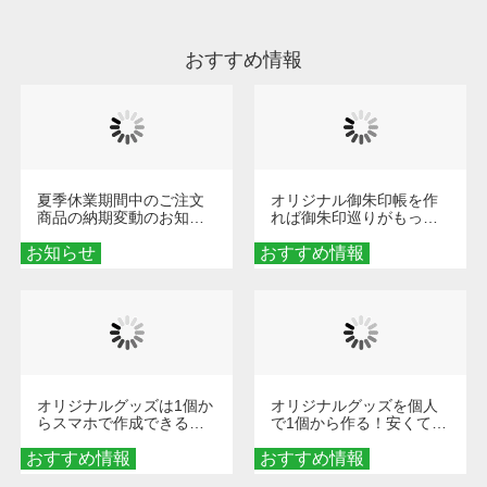
ださい。
おすすめ情報
夏季休業期間中のご注文
オリジナル御朱印帳を作
商品の納期変動のお知ら
れば御朱印巡りがもっと
せ
楽しくなる！1冊からオー
お知らせ
おすすめ情報
ダーメイドする魅力と選
び方
オリジナルグッズは1個か
オリジナルグッズを個人
らスマホで作成できる！
で1個から作る！安くて簡
旅行や遠征がもっと楽し
単なオンデマンド制作の
おすすめ情報
くなる巾着＆ポーチ活用
おすすめ情報
秘訣
術