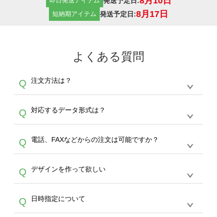
8月10日
発送予定日:
即日発送アイテム
8月17日
発送予定日:
短納期アイテム
よくある質問
注文方法は？
Q
オンデマンドサービスでは、サイトからの受注
A
対応するデータ形式は？
Q
生産にて承っております。デザインツールから
デザインの作成から決済まで完了できます。
デザインツールで対応している画像アップロー
30枚以上やシルク印刷など、大口注文の場合
A
電話、FAXなどからの注文は可能ですか？
Q
ドできるデータ形式は、JPG / PNG / AI / PSD /
は、サポートが担当する
エコバッグコンシェル
PDF 形式になります。データの最大サイズ
や
タンブラーコンシェル
をご利用ください。製
オンデマンドサービスでは、サイトからのご注
は、20MBです。デジカメやスマホで撮影した
作する数量が多ければ多いほど、オンデマンド
A
デザインを作って欲しい
Q
文のみ受け付けております。30個以上のご製
写真などもアップロード可能です。使用できな
サービスよりも低価格で製作することが可能で
作をお考えの方は、サポートが担当する
エコバ
い画像はエラーになります。（※ Illustratorか
す。
うまくデザインができない。印刷するデザイン
ッグコンシェル
や
タンブラーコンシェル
サービ
らの直接入稿には対応していません。AIで保存
A
日時指定について
Q
を作って欲しい。などの場合は、製作数量が
スをご利用頂ければ、電話やFAX、メールなど
し、デザインツールからアップロードして下さ
30個以上であれば、サポート担当が、デザイ
でご注文が可能です。
い）